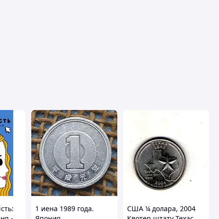
сть:
1 иена 1989 года.
США ¼ долара, 2004
ня -
Япония
Квотер штату Техас