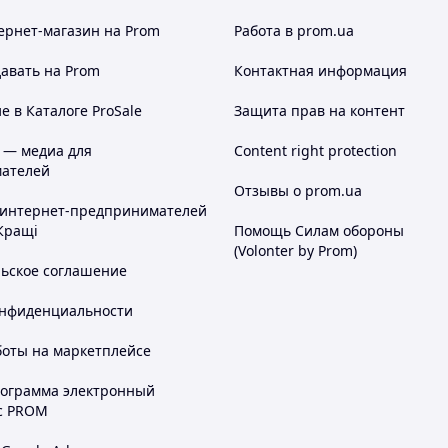
ернет-магазин
на Prom
Работа в prom.ua
авать на Prom
Контактная информация
 в Каталоге ProSale
Защита прав на контент
 — медиа для
Content right protection
ателей
Отзывы о prom.ua
 интернет-предпринимателей
Кращі
Помощь Силам обороны
(Volonter by Prom)
льское соглашение
онфиденциальности
боты на маркетплейсе
рограмма электронный
с PROM