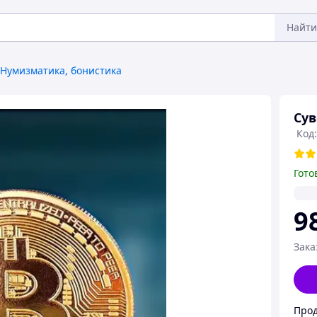
Найти
Нумизматика, бонистика
Сув
Код:
Гото
9
Зака
Прод