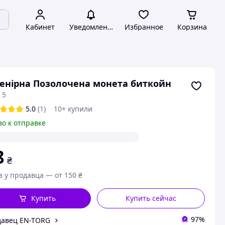
Кабинет
Уведомления
Избранное
Корзина
енірна Позолочена монета биткойн
 5
5.0
(1)
10+ купили
во к отправке
8
₴
з у продавца — от 150 ₴
Купить
Купить сейчас
97%
авец EN-TORG