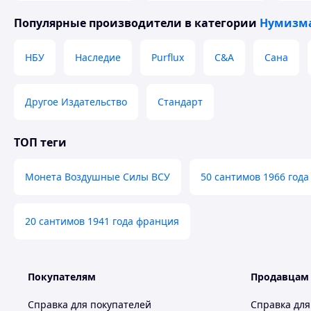
Унікальний подарунок для друзів і близьких. Широка різн
Тип 2
Популярные производители
в категории
Нумизма
подарунка для прикрашання та пам'яті.
ІНФОРМАЦІЯ
НБУ
Наследие
Purflux
C&A
Сана
Розмір монети: 40 мм
Матеріал: позолота
Другое Издательство
Стандарт
Вага: приблизно 31 г
Стиль: Нетова монета
ТОП теги
Паковання: кожна монета упакована в акриловий футляр і
Використання: колекція творів мистецтва, діловий подару
Монета Воздушные Силы ВСУ
50 сантимов 1966 года
Похожие товары по характеристикам
20 сантимов 1941 года франция
Покупателям
Продавцам
Справка для покупателей
Справка для