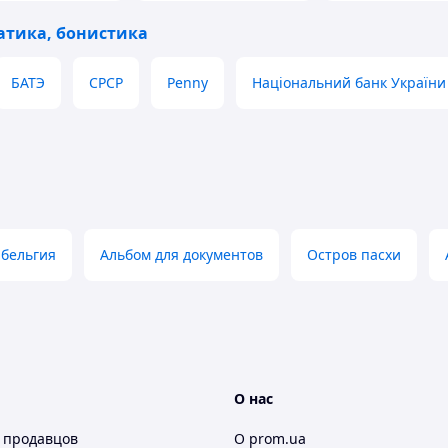
оманітність монет на вибір. Найкраща ідея
тика, бонистика
БАТЭ
СРСР
Penny
Національний банк України
 поліетиленовий пакет.
нок, прикраса дому тощо.
 бельгия
Альбом для документов
Остров пасхи
О нас
 продавцов
О prom.ua