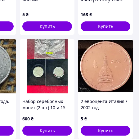
а 2024
№323
5
₴
163
₴
Купить
Купить
года.
Набор серебряных
2 евроцента Италия /
монет (2 шт) 10 и 15
2002 год
копейков 1915 года
600
₴
5
₴
(Микола II) - Царское
серебро в черных
Купить
Купить
холдерах, без букв
монетной двора,