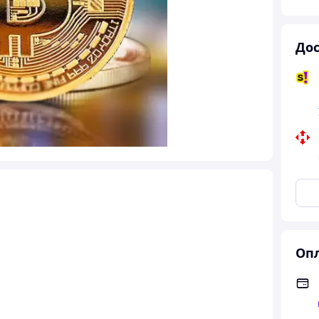
Дос
Опл