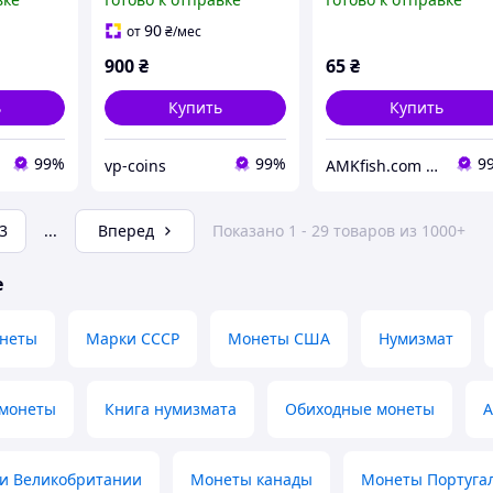
90
от
₴
/мес
900
₴
65
₴
ь
Купить
Купить
99%
99%
9
vp-coins
AMKfish.com Интернет-магазин аквариумистики и зоотоваров
3
...
Вперед
Показано 1 - 29 товаров из 1000+
е
неты
Марки СССР
Монеты США
Нумизмат
монеты
Книга нумизмата
Обиходные монеты
А
и Великобритании
Монеты канады
Монеты Португа