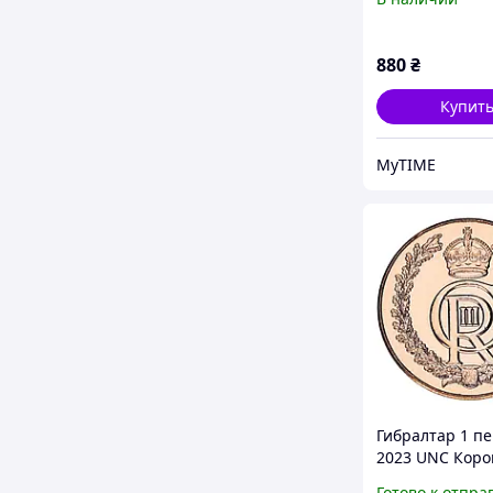
39643
880
₴
Купит
MyTIME
Гибралтар 1 п
2023 UNC Кор
Чарльза (Карла)
Готово к отпра