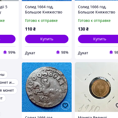
ії 5
Солид 1664 год,
Солид 1666 год,
у
Большое Княжество
Большое Княжество
Литовское.
Литовское.
вке
Готово к отправке
Готово к отправке
110
₴
130
₴
ь
Купить
Купить
99%
98%
9
Дукат
Дукат
ны
Альбомы для монет и купюр
я монет
ет
Солид 1666 год,
Монета Великої