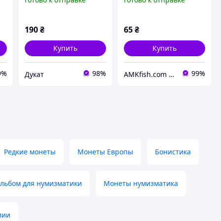
190
₴
65
₴
Купить
Купить
9%
98%
99%
Дукат
AMKfish.com Интернет-магазин аквариумистики и зоотоваров
Редкие монеты
Монеты Европы
Бонистика
льбом для нумизматики
Монеты нумизматика
лии