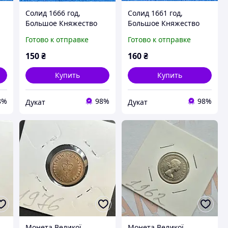
Солид 1666 год,
Солид 1661 год,
Большое Княжество
Большое Княжество
Литовское.
Литовское.
Готово к отправке
Готово к отправке
150
₴
160
₴
Купить
Купить
8%
98%
98%
Дукат
Дукат
Монета Великої
Монета Великої