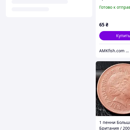
року
Готово к отпра
65
₴
Купит
AMKfish.com Интернет-магазин аквариумистики и зоотоваров
1 пенни Больш
Британия / 200