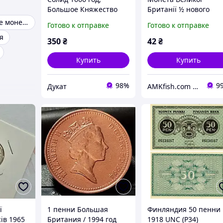
Большое Княжество
Британії ½ нового
Литовское.
пенні 1980 року
Коллекционные монеты
Готово к отправке
Готово к отправке
я
350
₴
42
₴
Купить
Купить
98%
9
Дукат
AMKfish.com Интернет-магазин аквариумистики и зоотоваров
ї
1 пенни Большая
Финляндия 50 пенни
сів 1965
Британия / 1994 год
1918 UNC (P34)