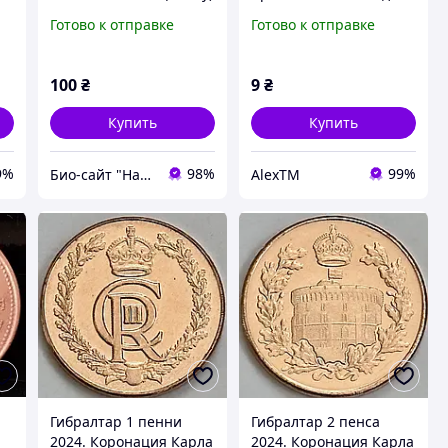
1806 год Багамские
Готово к отправке
Готово к отправке
острова (британская
колония)
100
₴
9
₴
Купить
Купить
9%
98%
99%
Био-сайт "Наш Восток"
AlexTM
Гибралтар 1 пенни
Гибралтар 2 пенса
2024. Коронация Карла
2024. Коронация Карла