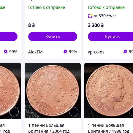
вке
Готово к отправке
Готово к отправке
330
от
₴
/мес
8
₴
3 300
₴
ь
Купить
Купить
99%
99%
9
AlexTM
vp-coins
ая
1 пенни Большая
1 пенни Большая
1 год
Британия / 2004 год
Британия / 1998 год