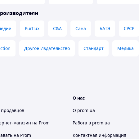
производители
ледие
Purflux
C&A
Сана
БАТЭ
СРСР
ection
Другое Издательство
Стандарт
Медика
О нас
 продавцов
О prom.ua
ернет-магазин
на Prom
Работа в prom.ua
авать на Prom
Контактная информация