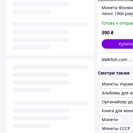
Монета Фінлянд
пенні 1906 рок
Готово к отпра
390
₴
Купит
AMKfish.com Интернет-магазин аквариумистики и зоотоваров
Смотри также
Монеты Украи
Органайзер дл
Книга для мон
Монети
Монеты СССР