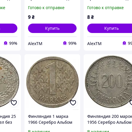
вке
Готово к отправке
Готово к отправке
9
₴
8
₴
ь
Купить
Купить
99%
99%
9
AlexTM
AlexTM
ндия 25
Финляндия 1 марка
Финляндия 200 маро
ел без
1966 Серебро Альбом
1956 Серебро Альбом
 IV
IV 39647
IV 34290
В наличии
В наличии