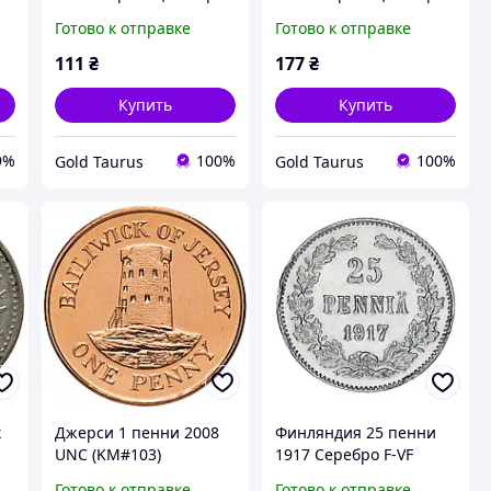
ІІІ UNC
ІІІ UNC
Готово к отправке
Готово к отправке
111
₴
177
₴
Купить
Купить
9%
100%
100%
Gold Taurus
Gold Taurus
к
Джерси 1 пенни 2008
Финляндия 25 пенни
UNC (KM#103)
1917 Серебро F-VF
Готово к отправке
Готово к отправке