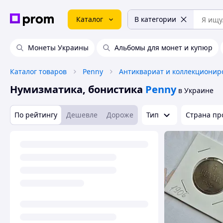
Каталог
В категории
Монеты Украины
Альбомы для монет и купюр
Каталог товаров
Penny
Нумизматика, бонистика
Penny
в Украине
По рейтингу
Дешевле
Дороже
Тип
Страна пр