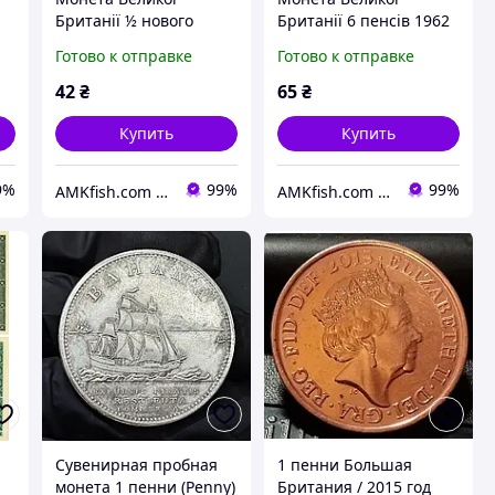
Британії ½ нового
Британії 6 пенсів 1962
пенні 1976 року
року
Готово к отправке
Готово к отправке
42
₴
65
₴
Купить
Купить
9%
99%
99%
AMKfish.com Интернет-магазин аквариумистики и зоотоваров
AMKfish.com Интернет-магазин аквариумистики и зоотоваров
Сувенирная пробная
1 пенни Большая
монета 1 пенни (Penny)
Британия / 2015 год