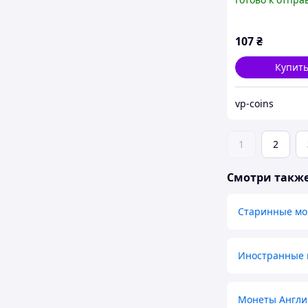
107
₴
Купит
vp-coins
1
2
Смотри такж
Старинные мо
Иностранные 
Монеты Англи