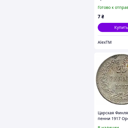
Готово к отпра
7
₴
Купит
AlexTM
Царская Финля
пенни 1917 Ор
короны Альбом
В наличии