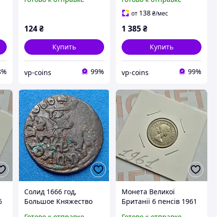
138
от
₴
/мес
124
₴
1 385
₴
Купить
Купить
8%
99%
99%
vp-coins
vp-coins
Солид 1666 год,
Монета Великої
6
Большое Княжество
Британії 6 пенсів 1961
Литовское.
року
Готово к отправке
Готово к отправке