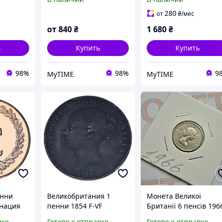
280
от
₴
/мес
от
840
₴
1 680
₴
ь
Купить
Купить
98%
98%
9
MyTIME
MyTIME
енни
Великобритания 1
Монета Великої
онация
пенни 1854 F-VF
Британії 6 пенсів 196
 III
року
вке
Готово к отправке
Готово к отправке