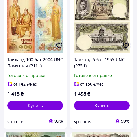
Таиланд 100 бат 2004 UNC
Таиланд 5 бат 1955 UNC
Памятная (P111)
(P75d)
Готово к отправке
Готово к отправке
142
150
от
₴
/мес
от
₴
/мес
1 415
₴
1 498
₴
Купить
Купить
99%
99%
vp-coins
vp-coins