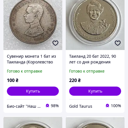
Сувенир монета 1 бат из
Таиланд 20 бат 2022, 90
Таиланда (Королевство
лет со дня рождения
Сиам) 1876 год Рамы V
Королевы Сирикит
Готово к отправке
Готово к отправке
(Чулалонгкорна)
100
₴
220
₴
Купить
Купить
98%
100%
Био-сайт "Наш Восток"
Gold Taurus