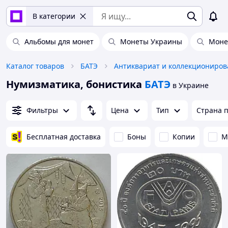
В категории
Альбомы для монет
Монеты Украины
Моне
Каталог товаров
БАТЭ
Нумизматика, бонистика
БАТЭ
в Украине
Фильтры
Цена
Тип
Страна 
Бесплатная доставка
Боны
Копии
М