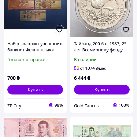
Набір золотих сувенірних
Тайланд 200 бат 1987, 25
банкнот Філіппінської
лет Всемирному фонду
республіки (Зразок 2022-
дикой природы, Фазан.
Готово к отправке
В наличии
2023 рік, 5 штук)
Серебро
1074
от
₴
/мес
700
₴
6 444
₴
Купить
Купить
98%
100%
ZP City
Gold Taurus