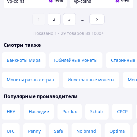
99%
99%
vp-coins
vp-coins
1
2
3
...
Показано 1 - 29 товаров из 1000+
Смотри также
Банкноты Мира
Юбилейные монеты
Старинные 
Монеты разных стран
Иностранные монеты
Мон
Популярные производители
НБУ
Наследие
Purflux
Schulz
СРСР
UFC
Penny
Safe
No brand
Optima