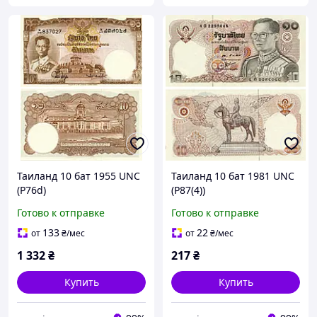
Таиланд 10 бат 1955 UNC
Таиланд 10 бат 1981 UNC
(P76d)
(P87(4))
Готово к отправке
Готово к отправке
133
22
от
₴
/мес
от
₴
/мес
1 332
₴
217
₴
Купить
Купить