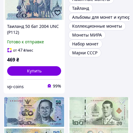
Тайланд
Альбомы для монет и купюр
Коллекционные монеты
Таиланд 50 бат 2004 UNC
(P112)
Монеты МИРА
Готово к отправке
Набор монет
47
от
₴
/мес
Марки СССР
469
₴
Купить
99%
vp-coins