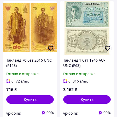
Таиланд 70 бат 2016 UNC
Таиланд 1 бат 1946 AU-
(P128)
UNC (P63)
Готово к отправке
Готово к отправке
72
316
от
₴
/мес
от
₴
/мес
716
₴
3 162
₴
Купить
Купить
99%
99%
vp-coins
vp-coins