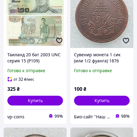
Таиланд 20 бат 2003 UNC
Сувенир монета 1 сик
серия 15 (P109)
(или 1/2 фуанга) 1876
года. Тайланд
Готово к отправке
Готово к отправке
32
от
₴
/мес
325
₴
100
₴
Купить
Купить
99%
98%
vp-coins
Био-сайт "Наш Восток"