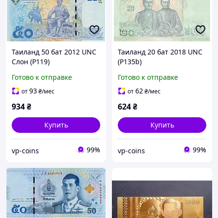
Таиланд 50 бат 2012 UNC
Таиланд 20 бат 2018 UNC
Слон (P119)
(P135b)
Готово к отправке
Готово к отправке
93
62
от
₴
/мес
от
₴
/мес
934
₴
624
₴
Купить
Купить
99%
99%
vp-coins
vp-coins