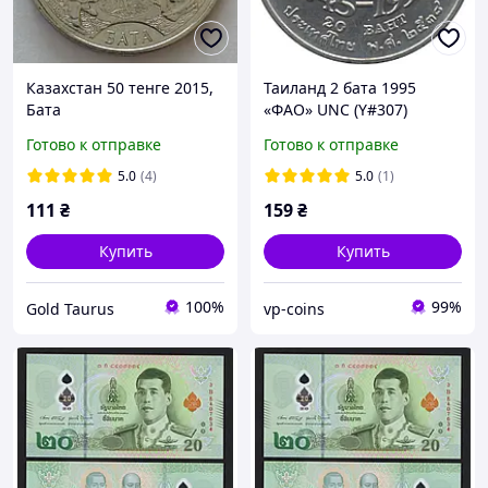
Казахстан 50 тенге 2015,
Таиланд 2 бата 1995
Бата
«ФАО» UNC (Y#307)
Готово к отправке
Готово к отправке
5.0
(4)
5.0
(1)
111
₴
159
₴
Купить
Купить
100%
99%
Gold Taurus
vp-coins