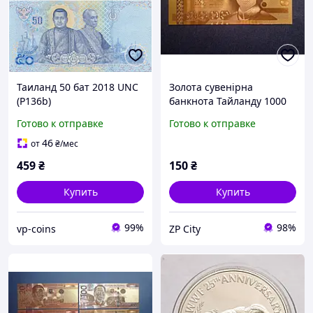
Таиланд 50 бат 2018 UNC
Золота сувенірна
(P136b)
банкнота Тайланду 1000
Бат
Готово к отправке
Готово к отправке
46
от
₴
/мес
459
₴
150
₴
Купить
Купить
99%
98%
vp-coins
ZP City