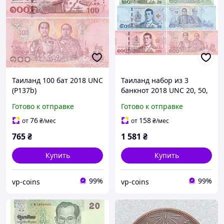
Таиланд 100 бат 2018 UNC
Таиланд набор из 3
(P137b)
банкнот 2018 UNC 20, 50,
100 бат
Готово к отправке
Готово к отправке
76
158
от
₴
/мес
от
₴
/мес
765
₴
1 581
₴
Купить
Купить
99%
99%
vp-coins
vp-coins