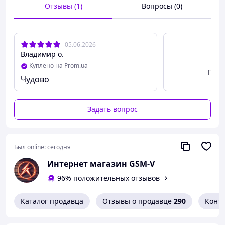
Упаковка: каждая монета упакована в акриловый
Отзывы (1)
Вопросы (0)
футляр и полиэтиленовый пакет.
Использование: коллекция произведений искусства,
деловой подарок, украшение дома и т.д.
05.06.2026
Владимир о.
Куплено на Prom.ua
Посм
Чудово
Задать вопрос
Был online:
сегодня
Интернет магазин GSM-V
96% положительных отзывов
Каталог продавца
Отзывы о продавце
290
Конт