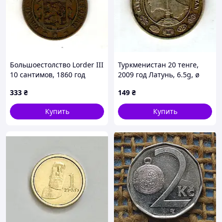
Большоестолство Lorder III
Туркменистан 20 тенге,
10 сантимов, 1860 год
2009 год Латунь, 6.5g, ø
Бронза, 10g, ø 31mm
24mm No3823
333
₴
149
₴
No3908
Купить
Купить