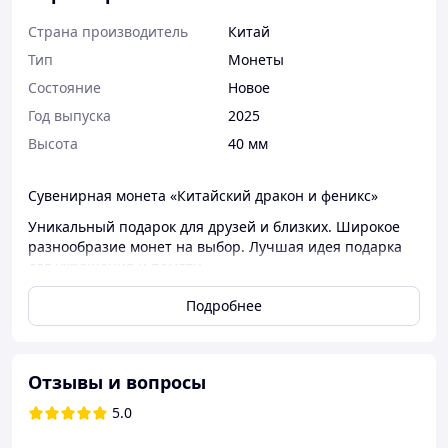
Страна производитель
Китай
Тип
Монеты
Состояние
Новое
Год выпуска
2025
Высота
40 мм
Сувенирная монета «Китайский дракон и феникс»
Уникальный подарок для друзей и близких. Широкое
разнообразие монет на выбор. Лучшая идея подарка
для украшения и памяти.
ИНФОРМАЦИЯ
Подробнее
Размер монеты: 40 мм * 3 мм (1,57 дюйма x 0,12 дюйма)
Материал: позолота
Отзывы и вопросы
Вес: около 31 г
5.0
Стиль: Нетова монета