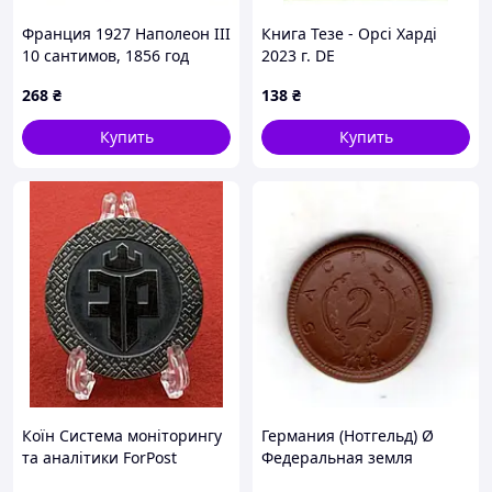
Франция 1927 Наполеон III
Книга Тезе - Орсі Харді
10 сантимов, 1856 год
2023 г. DE
Бронза, 10g, ø 30.2mm
268
₴
138
₴
No4022
Купить
Купить
Коїн Система моніторингу
Германия (Нотгельд) Ø
та аналітики ForPost
Федеральная земля
Саксония 2 марки, 1921 год