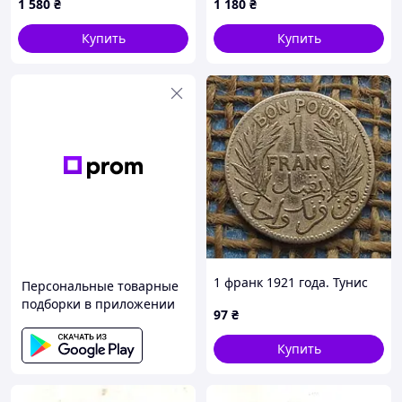
1 580
₴
1 180
₴
Саксония Фарфора, 3.5g, ø
28mm No3939
Купить
Купить
1 франк 1921 года. Тунис
Персональные товарные
подборки в приложении
97
₴
Купить