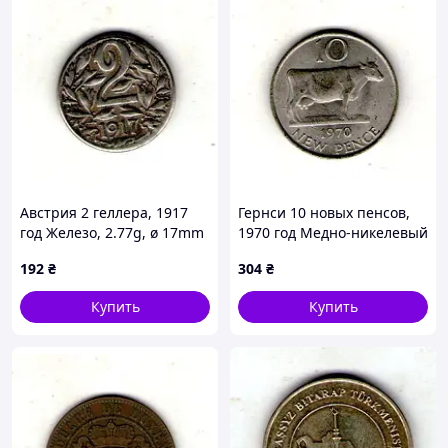
Австрия 2 геллера, 1917
Гернси 10 новых пенсов,
год Железо, 2.77g, ø 17mm
1970 год Медно-никелевый
No3835
сплав, 11.31g, ø 28.52mm
192
₴
304
₴
No3979
Купить
Купить