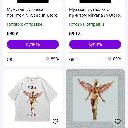
Мужская футболка с
Мужская футболка с
принтом Nirvana In Utero
принтом Nirvana In Utero,
Logo, Черный, XS
Черный, XS
Готово к отправке
Готово к отправке
690
₴
690
₴
Купить
Купить
89%
89%
GRIT
GRIT