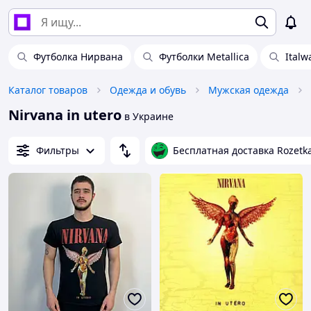
Футболка Нирвана
Футболки Metallica
Italw
Каталог товаров
Одежда и обувь
Мужская одежда
Nirvana in utero
в Украине
Фильтры
Бесплатная доставка Rozetk