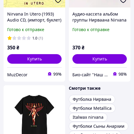
Nirvana In Utero (1993)
Аудио-кассета альбом
Audio CD, (импорт, буклет)
группы Нирваана Nirvana
In Utero (запечатанная)
Готово к отправке
Готово к отправке
1.0
(1)
350
₴
370
₴
Купить
Купить
99%
98%
MuzDecor
Био-сайт "Наш Восток"
Смотри также
Футболка Нирвана
Футболки Metallica
Italwax nirvana
Футболки Сыны Анархии