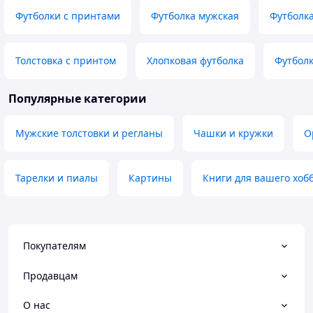
Футболки с принтами
Футболка мужская
Футболка
Толстовка с принтом
Хлопковая футболка
Футболк
Популярные категории
Мужские толстовки и регланы
Чашки и кружки
О
Тарелки и пиалы
Картины
Книги для вашего хоб
Покупателям
Продавцам
О нас