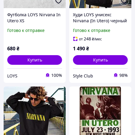
Футболка LOYS Nirvana In
Худи LOYS унисекс
Utero XS
Nirvana (In Utero) черный
XS
Готово к отправке
Готово к отправке
248
от
₴
/мес
680
₴
1 490
₴
Купить
Купить
100%
98%
LOYS
Style Club