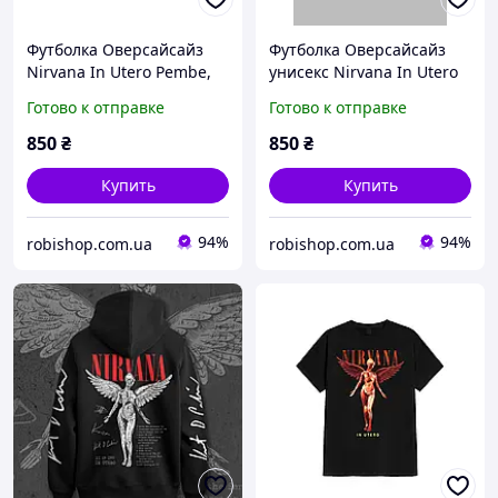
Футболка Оверсайсайз
Футболка Оверсайсайз
Nirvana In Utero Pembe,
унисекс Nirvana In Utero
Черный, XS
Pembe, Белый, XS
Готово к отправке
Готово к отправке
850
₴
850
₴
Купить
Купить
94%
94%
robishop.com.ua
robishop.com.ua