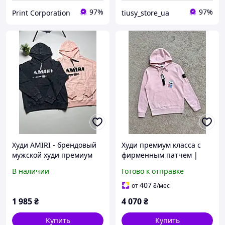
97%
97%
Print Corporation
tiusy_store_ua
Худи AMIRI - брендовый
Худи премиум класса с
мужской худи премиум
фирменным патчем |
качества | В наличии в
Оригинальный дизайн
В наличии
Готово к отправке
Украине
407
от
₴
/мес
1 985
₴
4 070
₴
Купить
Купить