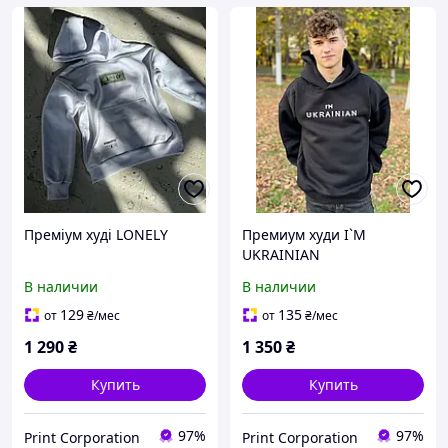
Преміум худі LONELY
Премиум худи I`M
UKRAINIAN
В наличии
В наличии
129
135
от
₴
/мес
от
₴
/мес
1 290
₴
1 350
₴
Купить
Купить
97%
97%
Print Corporation
Print Corporation