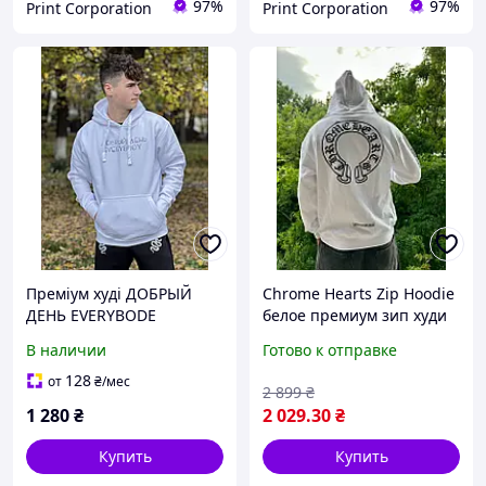
97%
97%
Print Corporation
Print Corporation
Преміум худі ДОБРЫЙ
Chrome Hearts Zip Hoodie
ДЕНЬ EVERYBODE
белое премиум зип худи
Хром Хартс унисекс,
В наличии
Готово к отправке
белая кофта на молнии с
крестами, luxury
128
от
₴
/мес
2 899
₴
streetwear S-XXL
1 280
₴
2 029
.30
₴
Купить
Купить