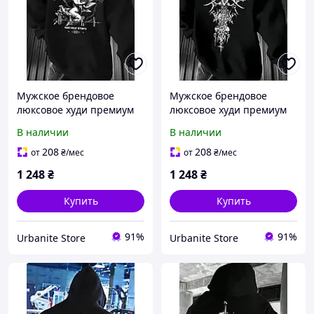
Мужское брендовое
Мужское брендовое
люксовое худи премиум
люксовое худи премиум
качества | Стильная
качества | Стильная
В наличии
В наличии
толстовка с капюшоном
толстовка с капюшоном
хлопковая
хлопковая
208
208
от
₴
/мес
от
₴
/мес
1 248
₴
1 248
₴
Купить
Купить
91%
91%
Urbanite Store
Urbanite Store