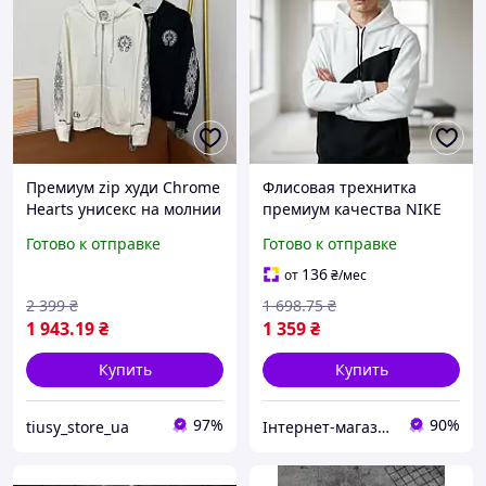
Премиум zip худи Chrome
Флисовая трехнитка
Hearts унисекс на молнии
премиум качества NIKE
чёрная или белая
ХУДІ черно-белый 100%
Готово к отправке
Готово к отправке
оригинальная кофта Хром
хлопок размеры S-XXL
Хартс, худи Chrome
вышивка логотипа
136
от
₴
/мес
Hearts zip hoodie
2 399
₴
1 698
.75
₴
1 943
.19
₴
1 359
₴
Купить
Купить
97%
90%
tiusy_store_ua
Інтернет-магазин Look 100 Clothes