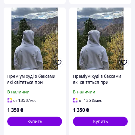
Преміум худі з баксами
Преміум худі з баксами
які світяться при
які світяться при
наведені вспишки
наведені вспишки
В наличии
В наличии
135
135
от
₴
/мес
от
₴
/мес
1 350
₴
1 350
₴
Купить
Купить