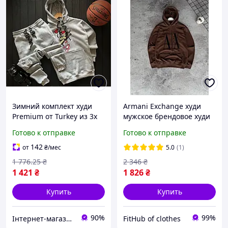
Зимний комплект худи
Armani Exchange худи
Premium от Turkey из 3х
мужское брендовое худи
нитки с начосом бавовна
премиум качества 100%
Готово к отправке
Готово к отправке
90 эластан 10 размеры XS
хлопок Турция
XXL
142
от
₴
/мес
5.0
(1)
1 776
.25
₴
2 346
₴
1 421
₴
1 826
₴
Купить
Купить
90%
99%
Інтернет-магазин Look 100 Clothes
FitHub of clothes