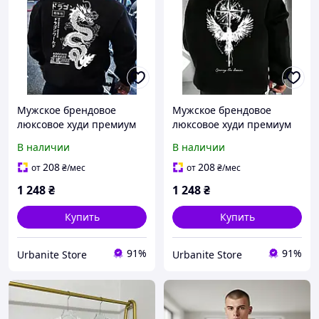
Мужское брендовое
Мужское брендовое
люксовое худи премиум
люксовое худи премиум
качества | Стильная
качества | Стильная
В наличии
В наличии
толстовка с капюшоном
толстовка с капюшоном
хлопковая
хлопковая
208
208
от
₴
/мес
от
₴
/мес
1 248
₴
1 248
₴
Купить
Купить
91%
91%
Urbanite Store
Urbanite Store