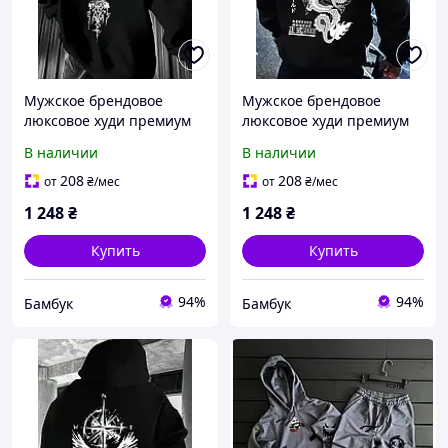
Мужское брендовое
Мужское брендовое
люксовое худи премиум
люксовое худи премиум
качества | Стильная
качества | Стильная
В наличии
В наличии
толстовка с капюшоном
толстовка с капюшоном
хлопковая
хлопковая
208
208
от
₴
/мес
от
₴
/мес
1 248
₴
1 248
₴
Купить
Купить
94%
94%
Бамбук
Бамбук