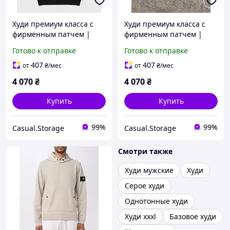
Худи премиум класса с
Худи премиум класса с
фирменным патчем |
фирменным патчем |
Оригинальный дизайн
Оригинальный дизайн
Готово к отправке
Готово к отправке
407
407
от
₴
/мес
от
₴
/мес
4 070
₴
4 070
₴
Купить
Купить
99%
99%
Casual.Storage
Casual.Storage
Смотри также
Худи мужские
Худи
Серое худи
Однотонные худи
Худи xxxl
Базовое худи