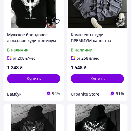
Мужское брендовое
Комплекты худи
люксовое худи премиум
ПРЕМИУМ качества
качества | Стильная
XC012 XL
В наличии
В наличии
толстовка с капюшоном
хлопковая
208
258
от
₴
/мес
от
₴
/мес
1 248
₴
1 548
₴
Купить
Купить
94%
91%
Бамбук
Urbanite Store