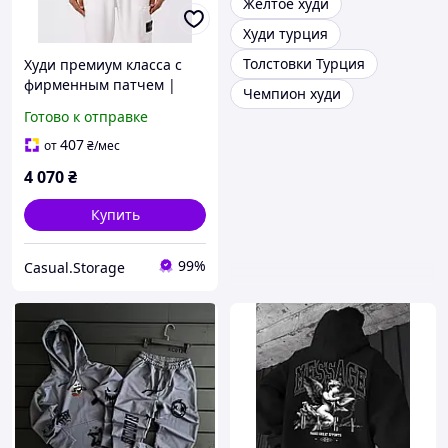
Желтое худи
Худи турция
Толстовки Турция
Худи премиум класса с
фирменным патчем |
Чемпион худи
Оригинальный дизайн
Готово к отправке
407
от
₴
/мес
4 070
₴
Купить
99%
Casual.Storage