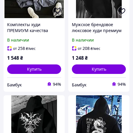
Комплекты худи
Мужское брендовое
ПРЕМИУМ качества
люксовое худи премиум
XC012 XL
качества | Стильная
В наличии
В наличии
толстовка с капюшоном
хлопковая
258
208
от
₴
/мес
от
₴
/мес
1 548
₴
1 248
₴
Купить
Купить
94%
94%
Бамбук
Бамбук