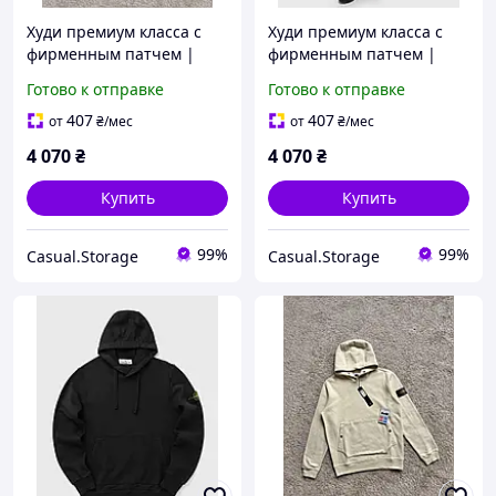
Худи премиум класса с
Худи премиум класса с
фирменным патчем |
фирменным патчем |
Оригинальный дизайн
Оригинальный дизайн
Готово к отправке
Готово к отправке
407
407
от
₴
/мес
от
₴
/мес
4 070
₴
4 070
₴
Купить
Купить
99%
99%
Casual.Storage
Casual.Storage