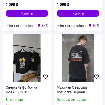
1 090
₴
1 090
₴
Купить
Купить
97%
97%
Print Corporation
Print Corporation
Оверсайз футболка
Мужская Оверсайз
«МАКС КОРЖ |
Футболка Черная
BUCHAREST 23.05.2026» |
Вареная С Принтом
В наличии
Готово к отправке
Концертный streetwear
Streetwear Without Shopy