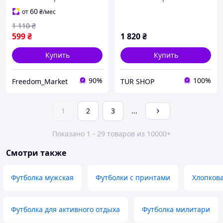
GLO0644
Футболка nike streetwear
Футболка nike
60
от
₴
/мес
повседневная Футболка
1 110
₴
Nike
599
₴
1 820
₴
Купить
Купить
90%
100%
Freedom_Market
TUR SHOP
1
2
3
...
Показано 1 - 29 товаров из 10000+
Смотри также
Футболка мужская
Футболки с принтами
Хлопкова
Футболка для активного отдыха
Футболка милитари