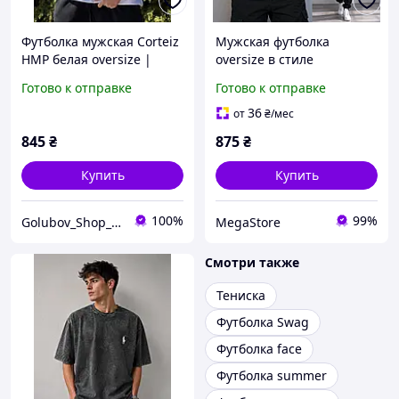
Футболка мужская Corteiz
Мужская футболка
HMP белая oversize |
oversize в стиле
стиль streetwear Кортеиз
streetwear с вареным acid
Готово к отправке
Готово к отправке
| хлопковая базовая
wash эффектом и
футболка мужская белая
стильным принтом для
36
от
₴
/мес
повседневных образов
845
₴
875
₴
Купить
Купить
100%
99%
Golubov_Shop_UA
MegaStore
Смотри также
Тениска
Футболка Swag
Футболка face
Футболка summer