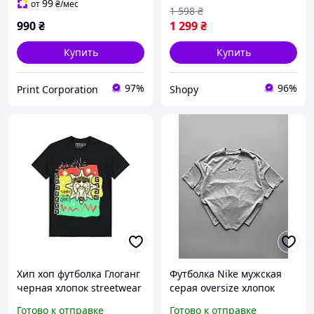
мерч
Чоловіча Оверсайз
99
от
₴
/мес
1 598
₴
Футболка Чорна
990
₴
1 299
₴
Виварена З Принтом
Купить
Купить
97%
96%
Print Corporation
Shopy
Хип хоп футболка Глоганг
Футболка Nike мужская
черная хлопок streetwear
серая oversize хлопок
стиль футболка Glo Gang
Серая футболка Найк
Готово к отправке
Готово к отправке