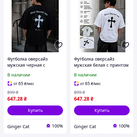
Футболка оверсайз
Футболка оверсайз
мужская черная с
мужская белая с принтом
принтом крест Treat
крест Treat Yourself Well |
В наличии
В наличии
Yourself Well | стильная
стильная streetwear
streetwear футболка S-XXL
футболка S-XXL
65
65
от
₴
/мес
от
₴
/мес
899
₴
899
₴
647
.28
₴
647
.28
₴
Купить
Купить
100%
100%
Ginger Cat
Ginger Cat