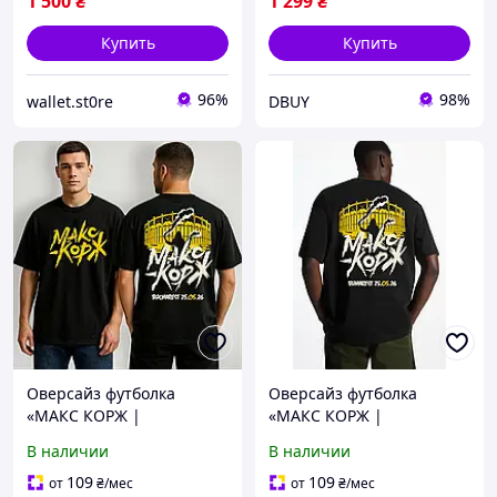
1 500
₴
1 299
₴
Купить
Купить
96%
98%
wallet.st0re
DBUY
Оверсайз футболка
Оверсайз футболка
«МАКС КОРЖ |
«МАКС КОРЖ |
BUCHAREST 23.05.2026» |
BUCHAREST 23.05.2026» |
В наличии
В наличии
Концертный streetwear
Концертный streetwear
мерч
мерч
109
109
от
₴
/мес
от
₴
/мес