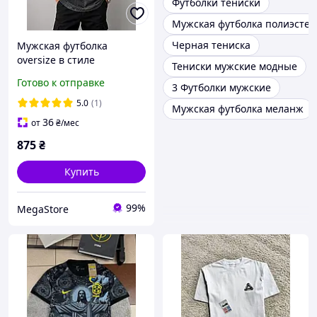
Футболки тениски
Мужская футболка полиэстер
Черная тениска
Мужская футболка
oversize в стиле
Тениски мужские модные
streetwear с трендовым
Готово к отправке
3 Футболки мужские
acid wash эффектом и
минималистичным
5.0
(1)
Мужская футболка меланж
принтом для
36
от
₴
/мес
повседневных образов
875
₴
Купить
99%
MegaStore