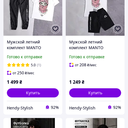
Мужской летний
Мужской летний
комплект MANTO
комплект MANTO
футболка, брюки |
футболка, шорты
Готово к отправке
Готово к отправке
Streetwear стиль | Manto
Streetwear стиль | Manto
Fight Co Jiu Jitsu
Fight Co Jiu Jitsu
208
5.0
(1)
от
₴
/мес
250
от
₴
/мес
1 499
₴
1 249
₴
Купить
Купить
92%
92%
Hendy-Stylish
Hendy-Stylish