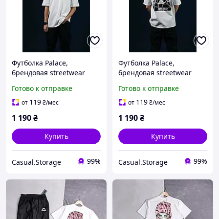
Футболка Palace,
Футболка Palace,
брендовая streetwear
брендовая streetwear
футболка Palace
футболка Palace
Готово к отправке
Готово к отправке
Skateboards премиум
Skateboards премиум
качество
качество
119
119
от
₴
/мес
от
₴
/мес
1 190
₴
1 190
₴
Купить
Купить
99%
99%
Casual.Storage
Casual.Storage