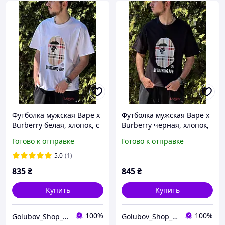
Футболка мужская Bape x
Футболка мужская Bape x
Burberry белая, хлопок, с
Burberry черная, хлопок,
принтом, стильная
с принтом Ape, стильная
Готово к отправке
Готово к отправке
streetwear, oversize,
streetwear, oversize,
легкая, дышащая,
легкая, дышащая,
5.0
(1)
базовая, размеры S XL
базовая, повседнев
835
₴
845
₴
Купить
Купить
100%
100%
Golubov_Shop_UA
Golubov_Shop_UA