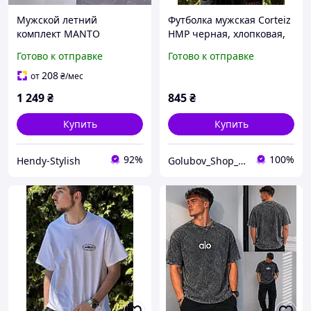
Мужской летний
Футболка мужская Corteiz
комплект MANTO
HMP черная, хлопковая,
футболка, шорты
базовая, спортивная,
Готово к отправке
Готово к отправке
Streetwear стиль | Manto
streetwear, oversize, с
Fight Co Jiu Jitsu
логотипом, легкая,
208
от
₴
/мес
дышащая
1 249
₴
845
₴
Купить
Купить
92%
100%
Hendy-Stylish
Golubov_Shop_UA