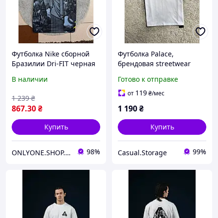
Футболка Nike сборной
Футболка Palace,
Бразилии Dri-FIT черная
брендовая streetwear
| стильный принт Cristo
футболка Palace
В наличии
Готово к отправке
streetwear
Skateboards премиум
качество
119
от
₴
/мес
1 239
₴
867
.30
₴
1 190
₴
Купить
Купить
98%
99%
ONLYONE.SHOP.UA
Casual.Storage