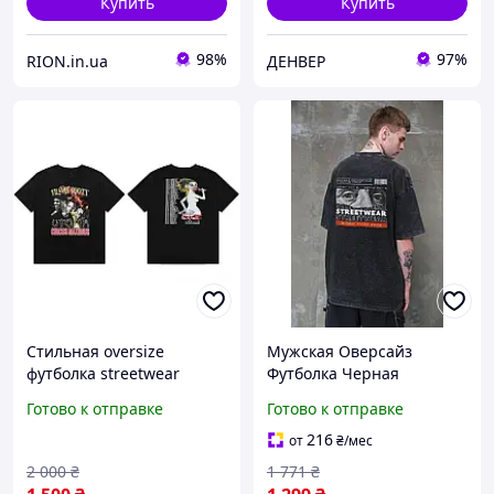
Купить
Купить
98%
97%
RION.in.ua
ДЕНВЕР
Стильная oversize
Мужская Оверсайз
футболка streetwear
Футболка Черная
коллекции Travis Scott x
Вареная С Принтом
Готово к отправке
Готово к отправке
Cactus Jack Utopia / Circus
Streetwear Without DBUY
Maximus
Чоловіча Оверсайз
216
от
₴
/мес
Футболка Чорна
2 000
₴
1 771
₴
Виварена З Принтом