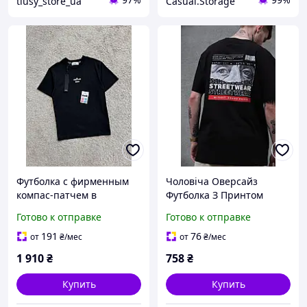
tiusy_store_ua
Casual.Storage
Футболка с фирменным
Чоловіча Оверсайз
компас-патчем в
Футболка З Принтом
итальянском стиле,
Without Streetwear Black
Готово к отправке
Готово к отправке
премиальный streetwear
191
76
от
₴
/мес
от
₴
/мес
1 910
₴
758
₴
Купить
Купить