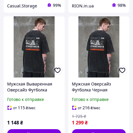
99%
98%
Casual.Storage
RION.in.ua
Мужская Вываренная
Мужская Оверсайз
Оверсайз Футболка
Футболка Черная
Without Washed С
Вареная С Принтом
Готово к отправке
Готово к отправке
Принтом Streetwear Black
Streetwear Without
Денвер Чоловіча
115
216
от
₴
/мес
от
₴
/мес
Оверсайз Футболка
1 725
₴
Чорна Виварена З
1 148
₴
1 299
₴
Принтом