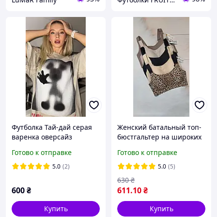
Футболка Тай-дай серая
Женский батальный топ-
варенка оверсайз
бюстгальтер на широких
удлиненая женская
бретелях из плотной
Готово к отправке
Готово к отправке
микрофибры Д . Annajolly
5.0
(2)
5.0
(5)
630
₴
600
₴
611
.10
₴
Купить
Купить