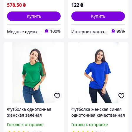
578
.50
₴
122
₴
Купить
Купить
100%
99%
Модные одежки для меня и крошки
Интернет магазин ТАУТОРГ
Футболка однотонная
Футболка женская синяя
женская зелёная
однотонная качественная
хлопок100% плотность
хлопок 100% , футболка
Готово к отправке
Готово к отправке
160г, футболка зелёная
свободного кроя унисекс