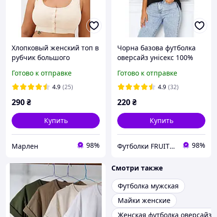
Хлопковый женский топ в
Чорна базова футболка
рубчик большого
оверсайз унісекс 100%
размера со сьемными
бавовна Fruit of the loom
Готово к отправке
Готово к отправке
вкладышами на широких
Valueweight
бретелях 4XL 5XL 6XL
4.9
(25)
4.9
(32)
290
₴
220
₴
Купить
Купить
98%
98%
Марлен
Футболки FRUIT 👕
Смотри также
Футболка мужская
Майки женские
Женская футболка оверсайз