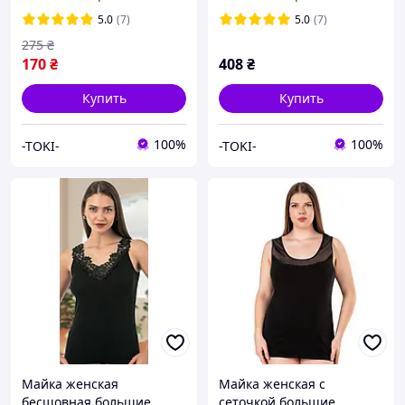
5.0
(7)
5.0
(7)
275
₴
170
₴
408
₴
Купить
Купить
100%
100%
-TOKI-
-TOKI-
Майка женская
Майка женская с
бесшовная большие
сеточкой большие