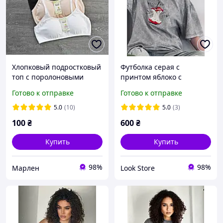
Хлопковый подростковый
Футболка серая с
топ с поролоновыми
принтом яблоко с
вкладышами. Удобный
рукавом до локтя женская
Готово к отправке
Готово к отправке
подростковый топик
стиль тай-дай оверсайз
5.0
(10)
5.0
(3)
100
₴
600
₴
Купить
Купить
98%
98%
Марлен
Look Store