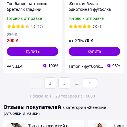
Топ бандо на тонких
Женская белая
бретелях гладкий
однотонная футболка
хлопок, футболка женская
Готово к отправке
Готово к отправке
свободный крой белого
цвета S M L XL XXL
4.9
(17)
5.0
(1)
размеры
230
₴
200
₴
от
215
.70
₴
Купить
Купить
100%
93%
VANILLA
Timon - футболки детские и взрослые однотонные
1
2
3
...
Показано 1 - 29 товаров из 10000+
Отзывы покупателей
в категории «Женские
футболки и майки»
Топ сетка женский с
Чорна 