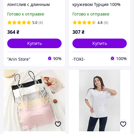
лонгслив с длинным
кружевом Турция 100%
рукавом
хлопок
Готово к отправке
Готово к отправке
5.0
(6)
4.8
(6)
364
₴
307
₴
Купить
Купить
90%
100%
"Arin Store"
-TOKI-