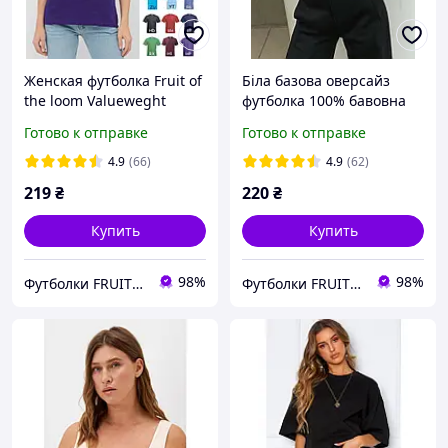
Женская футболка Fruit of
Біла базова оверсайз
the loom Valueweght
футболка 100% бавовна
Ladies 100% хлопок
fruit of the loom
Готово к отправке
Готово к отправке
приталенная однотонная
Valueweight унісекс
4.9
(66)
4.9
(62)
219
₴
220
₴
Купить
Купить
98%
98%
Футболки FRUIT 👕
Футболки FRUIT 👕