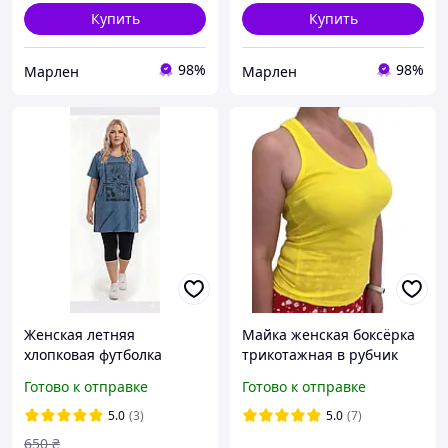
Купить
Купить
98%
98%
Марлен
Марлен
Женская летняя
Майка женская боксёрка
хлопковая футболка
трикотажная в рубчик
туника с карманами
Breeze
Готово к отправке
Готово к отправке
большие размеры 58 60
62 64
5.0
(3)
5.0
(7)
650
₴