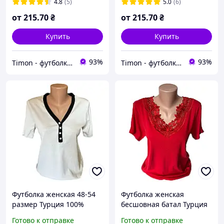
свободный крой s m l xl
s m l xl xxl
4.8
(5)
5.0
(6)
xxl
от
215
.70
₴
от
215
.70
₴
Купить
Купить
93%
93%
Timon - футболки детские и взрослые однотонные
Timon - футболки детские и взрослые однотонные
Футболка женская 48-54
Футболка женская
размер Турция 100%
бесшовная батал Турция
хлопок
100%хлопок
Готово к отправке
Готово к отправке