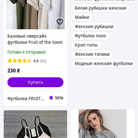
Белая рубашка женская
Майки
Женские рубашки
Футболка поло
Базовые оверсайз
футболки Fruit of the loom
Кроп топы
Valueweight однотонные
Готово к отправке
Женские топики
100% хлопок унисекс
4.9
(60)
Модные женские футболки
230
₴
Купить
98%
Футболки FRUIT 👕