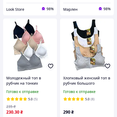
98%
98%
Look Store
Марлен
Молодежный топ в
Хлопковый женский топ в
рубчик на тонких
рубчик большого
бретелях со вставными
размера со съёмными
Готово к отправке
Готово к отправке
вкладышами S-M L-XL
вкладышами на широких
OUNO. Удобный топ.
бретелях 4 XL. 5 XL. 6 XL
5.0
(5)
5.0
(8)
235
₴
230
.30
₴
290
₴