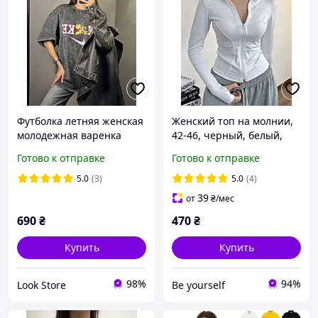
Футболка летняя женская
Женский топ на молнии,
молодежная варенка
42-46, черный, белый,
стиль тай-дай оверсайз
плотный микродайвинг.
Готово к отправке
Готово к отправке
женская модная
5.0
(3)
5.0
(4)
39
от
₴
/мес
690
₴
470
₴
Купить
Купить
98%
94%
Look Store
Be yourself