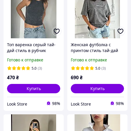
Топ варенка серый тай-
Женская футболка с
дай стиль в рубчик
принтом стиль тай-дай
укороченный
варенка оверсайз
Готово к отправке
Готово к отправке
молодежный модный
отличного качества
5.0
(3)
5.0
(3)
470
₴
690
₴
Купить
Купить
98%
98%
Look Store
Look Store