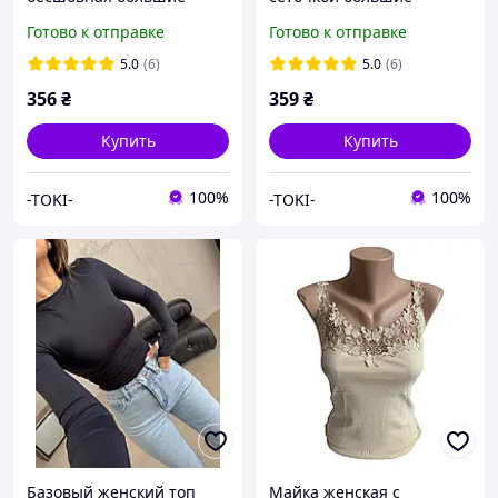
размеры 3XL-4XL Турция
размеры Турция хлопок
Готово к отправке
Готово к отправке
100% хлопок
5.0
(6)
5.0
(6)
356
₴
359
₴
Купить
Купить
100%
100%
-TOKI-
-TOKI-
Базовый женский топ
Майка женская с