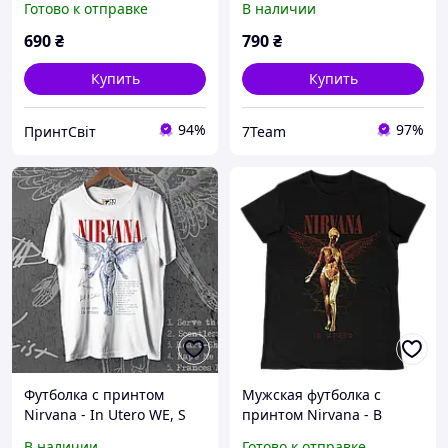
Готово к отправке
В наличии
690
₴
790
₴
Купить
Купить
94%
97%
ПринтСвіт
7Team
Футболка c принтом
Мужская футболка с
Nirvana - In Utero WE, S
принтом Nirvana - В
обороте.
В наличии
Готово к отправке