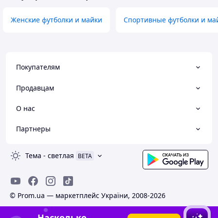
Женские футболки и майки
Спортивные футболки и ма
Покупателям
Продавцам
О нас
Партнеры
Тема
-
светлая
BETA
© Prom.ua — маркетплейс України, 2008-2026
Насколько