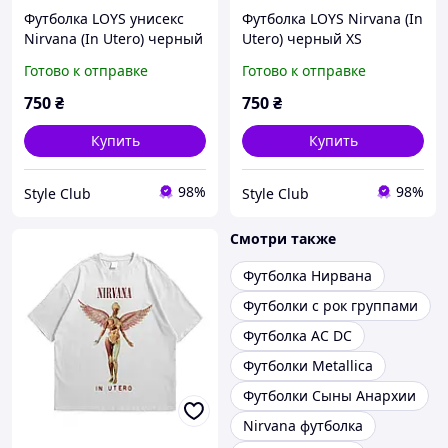
Футболка LOYS унисекс
Футболка LOYS Nirvana (In
Nirvana (In Utero) черный
Utero) черный XS
XS
Готово к отправке
Готово к отправке
750
₴
750
₴
Купить
Купить
98%
98%
Style Club
Style Club
Смотри также
Футболка Нирвана
Футболки с рок группами
Футболка AC DC
Футболки Metallica
Футболки Сыны Анархии
Nirvana футболка