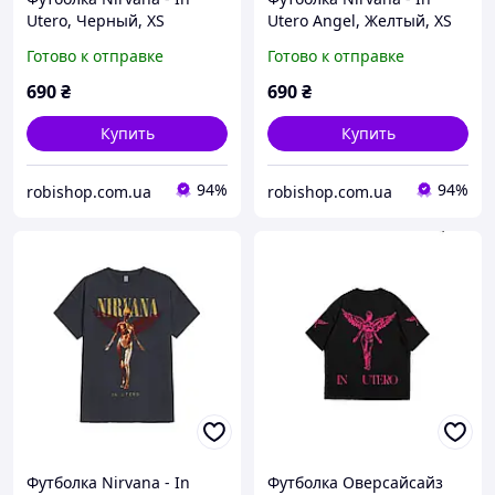
Utero, Черный, XS
Utero Angel, Желтый, XS
Готово к отправке
Готово к отправке
690
₴
690
₴
Купить
Купить
94%
94%
robishop.com.ua
robishop.com.ua
Футболка Nirvana - In
Футболка Оверсайсайз