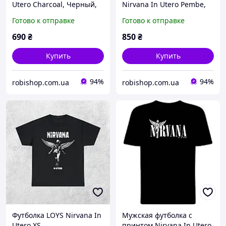
Utero Charcoal, Черный,
Nirvana In Utero Pembe,
XS
Черный, XS
Готово к отправке
Готово к отправке
690
₴
850
₴
Купить
Купить
94%
94%
robishop.com.ua
robishop.com.ua
Футболка LOYS Nirvana In
Мужская футболка с
Utero XS
принтом Nirvana In Utero