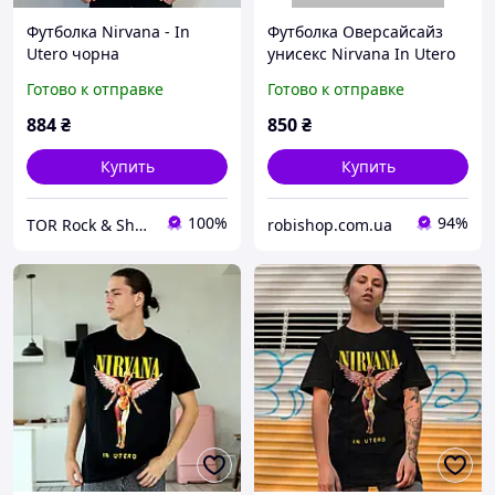
Футболка Nirvana - In
Футболка Оверсайсайз
Utero чорна
унисекс Nirvana In Utero
Pembe, Белый, XS
Готово к отправке
Готово к отправке
884
₴
850
₴
Купить
Купить
100%
94%
TOR Rock & Shop
robishop.com.ua