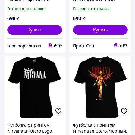
Черный, XS
Готово к отправке
Готово к отправке
690
₴
690
₴
Купить
Купить
94%
94%
robishop.com.ua
ПринтСвіт
Футболка с принтом
Футболка с принтом
Nirvana In Utero Logo,
Nirvana In Utero, Черный,