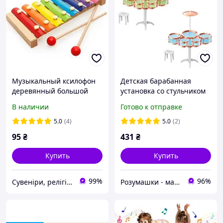
Музыкальный ксилофон
Детская барабанная
деревянный большой
установка со стульчиком
(5 барабанов) XBL996-6-7
В наличии
Готово к отправке
5.0
(4)
5.0
(2)
95
₴
431
₴
Купить
Купить
99%
96%
Сувеніри, релігійні товари
Розумашки - магазин игрушек и детских товаров