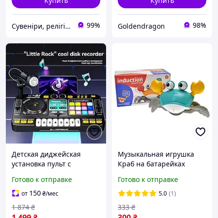
Купить
Купить
99%
98%
Сувеніри, релігійні товари
Goldendragon
Детская диджейская
Музыкальная игрушка
установка пульт с
Краб на батарейках
подсветкой микрофоном
интерактивный
Готово к отправке
Готово к отправке
и bluetooth
подвижный со звуковыми
эффектами в 2 цветах
150
от
₴
/мес
5.0
(1)
HP227
1 874
₴
333
₴
1 499
₴
300
₴