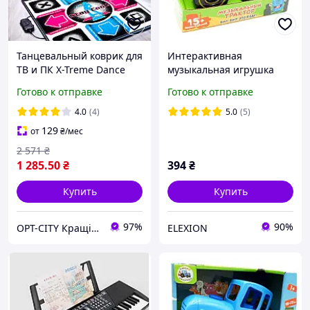
Танцевальный коврик для
Интерактивная
ТВ и ПК X-Treme Dance
музыкальная игрушка
PAD Platinum
музыкальный Синий
Готово к отправке
Готово к отправке
музыкальная игра для
Трактор 15 песен и звуков
детей и взрослых USB
шнурок в комплекте
4.0
(4)
5.0
(5)
подключение Opt City
EL0227
129
от
₴
/мес
2 571
₴
1 285
.50
₴
394
₴
Купить
Купить
97%
90%
OPT-CITY Кращі ціни в інтернеті
ELEXION