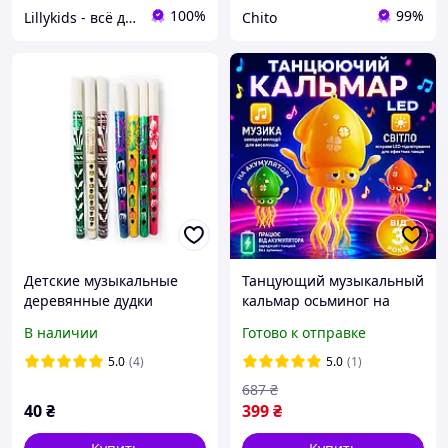
100%
99%
Lillykids - всё для детей
Chito
Детские музыкальные
Танцующий музыкальный
деревянные дудки
кальмар осьминог на
сопилки ручная работа
аккумуляторе
В наличии
Готово к отправке
большие
интерактивная игрушка
для детей с движениями
5.0
(4)
5.0
(1)
led подсветкой
687
₴
мелодиями от 3
40
₴
399
₴