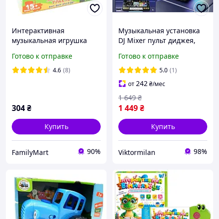
Интерактивная
Музыкальная установка
музыкальная игрушка
DJ Mixer пульт диджея,
музыкальный Синий
аккумулятор 3.7 V, USB
Готово к отправке
Готово к отправке
Трактор 15 песен и звуков
кабель, пианино, запись,
шнурок в комплекте
подсветка, микрофон (8 D
4.6
(8)
5.0
(1)
FM227
8 A)
242
от
₴
/мес
1 649
₴
304
₴
1 449
₴
Купить
Купить
90%
98%
FamilyMart
Viktormilan