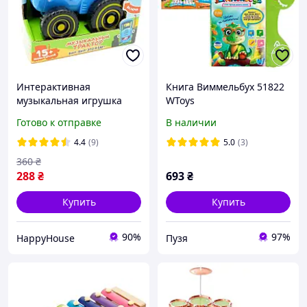
Интерактивная
Книга Виммельбух 51822
музыкальная игрушка
WToys
музыкальный Синий
Готово к отправке
В наличии
Трактор 15 песен и звуков
шнурок в комплекте
4.4
(9)
5.0
(3)
HP227
360
₴
288
₴
693
₴
Купить
Купить
90%
97%
HappyHouse
Пузя