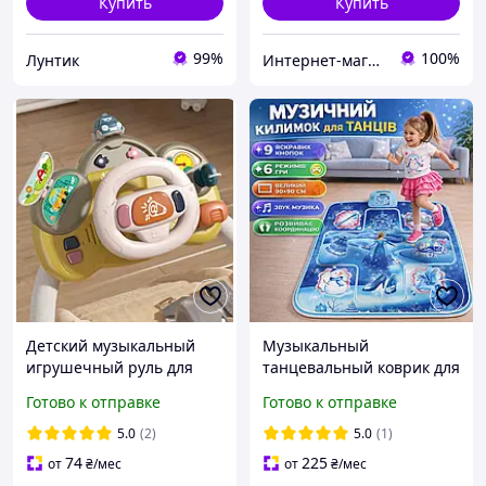
Купить
Купить
99%
100%
Лунтик
Интернет-магазин "Lovely Toys"
Детский музыкальный
Музыкальный
игрушечный руль для
танцевальный коврик для
малышей с подсветкой и
детей с музыкой и
Готово к отправке
Готово к отправке
звуками для игры дома и
подсветкой на 6 режимов
в коляске
9 кнопок для танцев
5.0
(2)
5.0
(1)
развития и игры ребенка
74
225
от
₴
/мес
от
₴
/мес