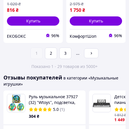
1 020
₴
2 975
₴
816
₴
1 750
₴
Купить
Купить
96%
96%
ЕКОБОКС
КомфортШоп
1
2
3
...
Показано 1 - 29 товаров из 5000+
Отзывы покупателей
в категории «Музыкальные
игрушки»
Руль музыкальное 37927
Детски
(32) "Wtoys", подсветка,
пианин
звуковые эффекты,
диспле
5.0
(1)
правила дорожного
1 812
₴
304
₴
движения, в коробке
1 449
₴