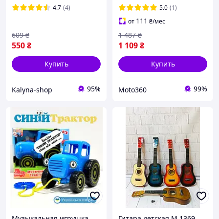
на компьютер ноутбук
4.7
(4)
5.0
(1)
111
от
₴
/мес
609
₴
1 487
₴
550
₴
1 109
₴
Купить
Купить
95%
99%
Kalyna-shop
Moto360
Музыкальная игрушка
Гитара детская M 1369