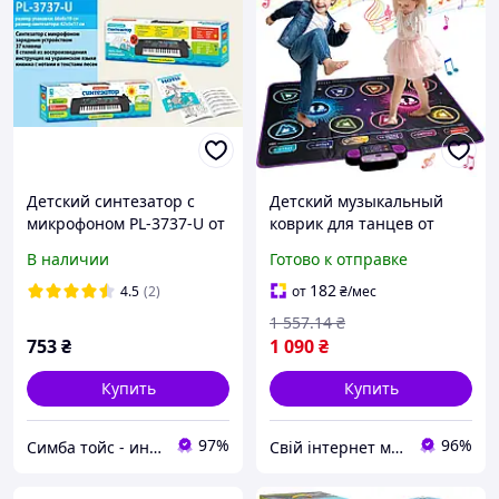
Детский синтезатор с
Детский музыкальный
микрофоном PL-3737-U от
коврик для танцев от
сети или батареек, ноты,
батареек, 106 х 80 см /
В наличии
Готово к отправке
песни
Музыкальный коврик для
танцев / Танцевальный
182
4.5
(2)
от
₴
/мес
коврик
1 557
.14
₴
753
₴
1 090
₴
Купить
Купить
97%
96%
Симба тойс - интернет-магазин детских игрушек
Свій інтернет магазин