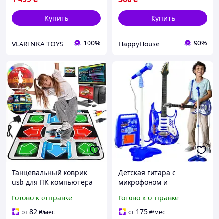
Купить
Купить
100%
90%
VLARINKA TOYS
HappyHouse
Танцевальный коврик
Детская гитара с
usb для ПК компьютера
микрофоном и
PC Dance mat Dance Pad
усилителем для музыки и
Готово к отправке
Готово к отправке
улучшенный с CD
выступлений синяя 22409
EKOBOX
Kruzzel
82
175
от
₴
/мес
от
₴
/мес