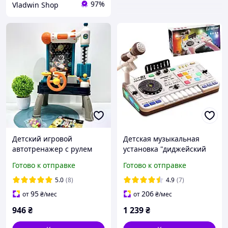
97%
Vladwin Shop
Детский игровой
Детская музыкальная
автотренажер с рулем
установка "диджейский
Космос музыка и свет
пульт, синтезатор" арт. 8
Готово к отправке
Готово к отправке
подвижные детали на
D 8 B
батарейках (ZZ1439B)
5.0
(8)
4.9
(7)
95
206
от
₴
/мес
от
₴
/мес
946
₴
1 239
₴