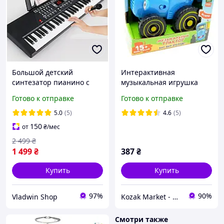
Большой детский
Интерактивная
синтезатор пианино с
музыкальная игрушка
микрофоном и дисплеем
музыкальный Синий
Готово к отправке
Готово к отправке
Работает от сети и на
Трактор 15 песен и звуков
батарейках 61 клавиша
шнурок в комплекте Топ
5.0
(5)
4.6
(5)
100 тонов 100 ритмов
продаж
150
от
₴
/мес
2 499
₴
1 499
₴
387
₴
Купить
Купить
97%
90%
Vladwin Shop
Kozak Market - Магазин техники и аксессуаров
Смотри также