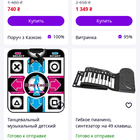
1 480
₴
2 698
₴
740
₴
1 349
₴
Купить
Купить
100%
95%
Поруч з Казкою
Витринка
Танцевальный
Гибкое пианино,
музыкальный детский
синтезатор на 49 клавиш,
коврик Extreme Dance Pad
электронное пианино для
Готово к отправке
Готово к отправке
подключение через USB
детей - Черный