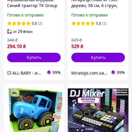
Синий трактор TK Group
дерево, 58 см, 6 струн,
TK 11203, на веревочке
запасная струна,
Готово к отправке
Готово к отправке
медиатор, 5 цветов
5.0
(2)
5.0
(2)
29
от
₴
/мес
346
₴
629
₴
294
.10
₴
529
₴
Купить
Купить
99%
99%
💥 ALL-BABY - интернет - магазин товаров для детей
Miratoys.com.ua - МІРАТОЙС