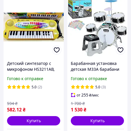
Детский синтезатор с
Барабанная установка
микрофоном HS3211АВ,
детская M33A барабани
пианино
5шт стульчик
Готово к отправке
Готово к отправке
5.0
(2)
5.0
(3)
255
от
₴
/мес
594
₴
1 700
₴
582
.12
₴
1 530
₴
Купить
Купить