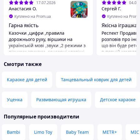
17.07.2026
04.07
Анастасия О.
Сергей Г.
+
3
Куплено на Prom.ua
Куплено на Prom.
Гарна якість
Якісна іграшка д
Казочки ,цифри ,правила
Респект Продавц
дорожнього руху, віршики на
розповів про інс
українській мові ,звуки ,2 режими з
що він буде рете
різними звуками, сенсорні клавіші
в повній комплект
працюють ,фонарики завжди
виявився з адапт
Смотри также
реагують на звуки ,мігають.Чіткий
запакований та 
розбірливий голос озвучки ,на
відправлений. Так
подарунок і так для дитини ну
Преимущества
Караоке для детей
Танцевальный коврик для детей
просто знахідка , ціна якість.
Сподобалося все,
Недостатки
Немає батарейок ,треба купувати
Уценка
Развивающая игрушка
Детское караоке
,ну це не особо і не недолік ,в описі
про них ні чого не написано,тож це
порада , якщо на подарунок то
Популярные производители
дитина дуже засмутиться що не
працює .
Bambi
Limo Toy
Baby Team
METR+
MIC