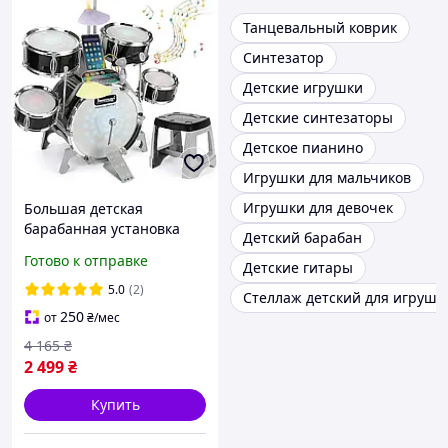
Танцевальный коврик
Синтезатор
Детские игрушки
Детские синтезаторы
Детское пианино
Игрушки для мальчиков
Игрушки для девочек
Большая детская
барабанная установка
Детский барабан
ударная музыкальная
Готово к отправке
Детские гитары
Набор барабанов с
подсветкой мелодиями
5.0
(2)
Стеллаж детский для игруше
для детей
250
от
₴
/мес
4 165
₴
2 499
₴
Купить