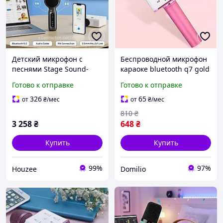
Детский микрофон с
Беспроводной микрофон
песнями Stage Sound-
караоке bluetooth q7 gold
Stage SingFree
Детский караоке-
Готово к отправке
Готово к отправке
микрофон с динамиком
для детского пения
326
65
от
₴
/мес
от
₴
/мес
810
₴
3 258
₴
648
₴
Купить
Купить
99%
97%
Houzee
Domilio