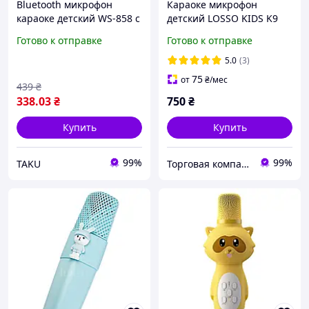
Bluetooth микрофон
Караоке микрофон
караоке детский WS-858 с
детский LOSSO KIDS K9
изменением голоса
Premium, розовый
Готово к отправке
Готово к отправке
светящийся Золотой-
Розовый
5.0
(3)
75
от
₴
/мес
439
₴
338
.03
₴
750
₴
Купить
Купить
99%
99%
TAKU
Торговая компания LOSSO