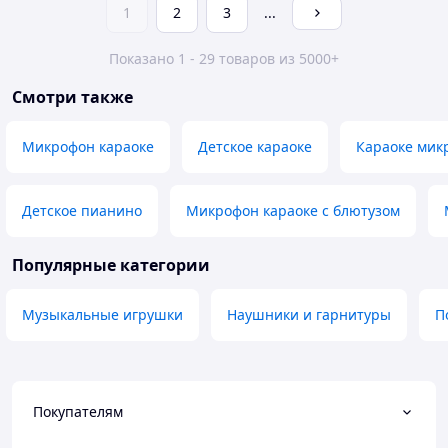
1
2
3
...
Показано 1 - 29 товаров из 5000+
Смотри также
Микрофон караоке
Детское караоке
Караоке мик
Детское пианино
Микрофон караоке с блютузом
Популярные категории
Музыкальные игрушки
Наушники и гарнитуры
П
Покупателям