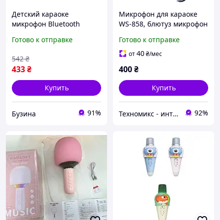
Детский караоке
Микрофон для караоке
микрофон Bluetooth
WS-858, блютуз микрофон
WSTER WS669 с
для пения, детский
Готово к отправке
Готово к отправке
динамиком и колонкой
микрофон с динамиком
беспроводной микрофон
(Черный) (ТОП)
40
от
₴
/мес
542
₴
Черный siaivo
433
₴
400
₴
Купить
Купить
91%
92%
Бузина
Техномикс - интернет - магазин качественной техники, электроники и других товаров для дома и работы