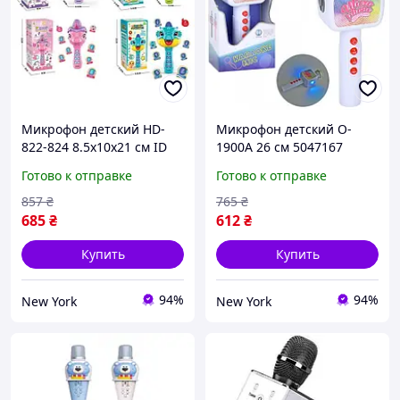
Микрофон детский HD-
Микрофон детский O-
822-824 8.5х10х21 см ID
1900A 26 см 5047167
5125677
Готово к отправке
Готово к отправке
857
₴
765
₴
685
₴
612
₴
Купить
Купить
94%
94%
New York
New York