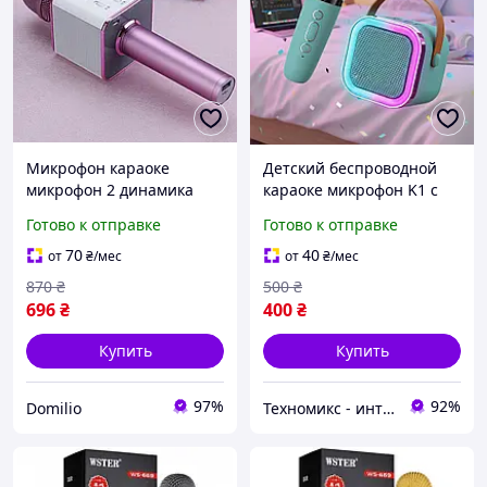
Микрофон караоке
Детский беспроводной
микрофон 2 динамика
караоке микрофон K1 c
usb q7 Микрофон для
портативной колонкой и
Готово к отправке
Готово к отправке
караоке с колонкой
подсветкой
Музыкальный микрофон
70
40
от
₴
/мес
от
₴
/мес
детский
870
₴
500
₴
696
₴
400
₴
Купить
Купить
97%
92%
Domilio
Техномикс - интернет - магазин качественной техники, электроники и других товаров для дома и работы