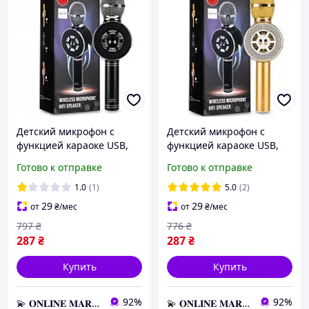
Детский микрофон с
Детский микрофон с
функцией караоке USB,
функцией караоке USB,
microSD, AUX, Bluetooth
microSD, AUX, Bluetooth
Готово к отправке
Готово к отправке
Wster WS-669 Черный,
Wster WS-669 Золотой,
Беспроводной микрофон
Беспроводной микрофон
1.0
(1)
5.0
(2)
29
29
от
₴
/мес
от
₴
/мес
797
₴
776
₴
287
₴
287
₴
Купить
Купить
92%
92%
💫 𝐎𝐍𝐋𝐈𝐍𝐄 𝐌𝐀𝐑𝐊𝐄𝐓 💫 – Актуальные товары по самым выгодным ценам!
💫 𝐎𝐍𝐋𝐈𝐍𝐄 𝐌𝐀𝐑𝐊𝐄𝐓 💫 – Актуальные товары по самым выгодным ценам!