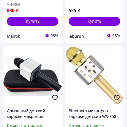
выступлений
1 100
₴
880
₴
525
₴
Купить
Купить
98%
98%
Mantik
laburun
Домашний детский
Bluetooth микрофон
караоке микрофон
караоке детский WS-858 с
Bluetooth микрофон
изменением голоса
Готово к отправке
Готово к отправке