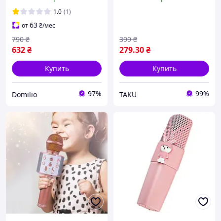
караоке для телефона
светящийся Золотой
Микрофон q-7 для детей
1.0
(1)
63
от
₴
/мес
790
₴
399
₴
632
₴
279
.30
₴
Купить
Купить
97%
99%
Domilio
TAKU