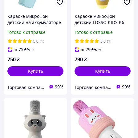
Караоке микрофон
Караоке микрофон
детский на аккумуляторе
детский LOSSO KIDS K6
LOSSO KIDS K9 Premium
Premium желтый
Готово к отправке
Готово к отправке
голубого цвета
5.0
(1)
5.0
(1)
75
79
от
₴
/мес
от
₴
/мес
750
₴
790
₴
Купить
Купить
99%
99%
Торговая компания LOSSO
Торговая компания LOSSO