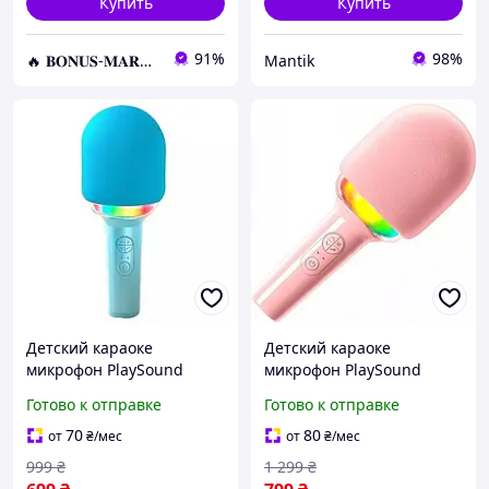
Купить
Купить
91%
98%
🔥 𝐁𝐎𝐍𝐔𝐒-𝐌𝐀𝐑𝐊𝐄𝐓 🔥 – Трендовые товары по лучшим ценам
Mantik
Детский караоке
Детский караоке
микрофон PlaySound
микрофон PlaySound
BT5.0 RGB-подсветка 8
BT5.0 RGB-подсветка 8
Готово к отправке
Готово к отправке
часов работы голубой
часов работы розовый
70
80
от
₴
/мес
от
₴
/мес
999
₴
1 299
₴