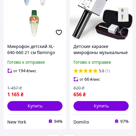
Микрофон детский XL-
Детские караоке
640-660 21 см flamingo
микрофоны музыкальные
Беспроводной микрофон-
Готово к отправке
Готово к отправке
караоке star voice q7
Микрофон детский
194
от
₴
/мес
5.0
(1)
66
от
₴
/мес
1 457
₴
820
₴
1 165
₴
656
₴
Купить
Купить
94%
97%
New York
Domilio