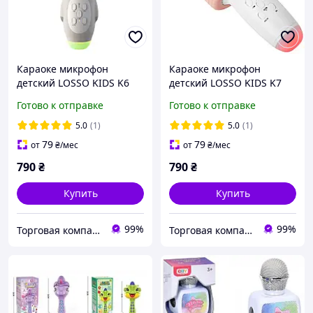
Караоке микрофон
Караоке микрофон
детский LOSSO KIDS K6
детский LOSSO KIDS K7
Premium серый
Premium розовый
Готово к отправке
Готово к отправке
5.0
(1)
5.0
(1)
79
79
от
₴
/мес
от
₴
/мес
790
₴
790
₴
Купить
Купить
99%
99%
Торговая компания LOSSO
Торговая компания LOSSO