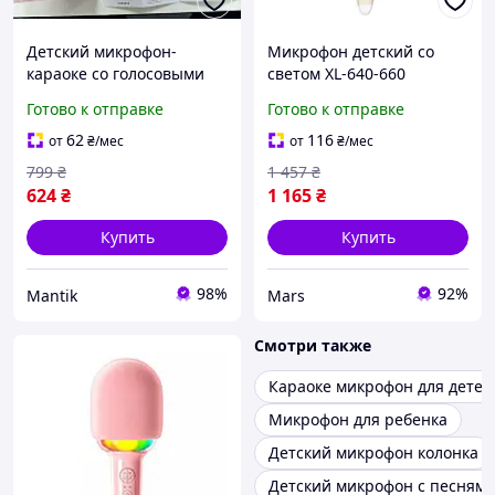
Детский микрофон-
Микрофон детский со
караоке со голосовыми
светом XL-640-660
эффектами и подсветкой
Готово к отправке
Готово к отправке
62
116
от
₴
/мес
от
₴
/мес
799
₴
1 457
₴
624
₴
1 165
₴
Купить
Купить
98%
92%
Mantik
Mars
Смотри также
Караоке микрофон для детей
Микрофон для ребенка
Детский микрофон колонка
Детский микрофон с песням