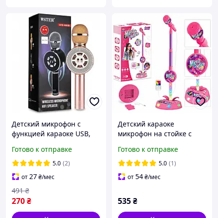
Детский микрофон с
Детский караоке
функцией караоке USB,
микрофон на стойке с
microSD, AUX, Bluetooth
регулировкой высоты до
Готово к отправке
Готово к отправке
Wster WS-669 Розовый,
100 см LED подсветкой и
Беспроводной микрофон
подключением к
5.0
(2)
5.0
(1)
телефону
27
54
от
₴
/мес
от
₴
/мес
491
₴
270
₴
535
₴