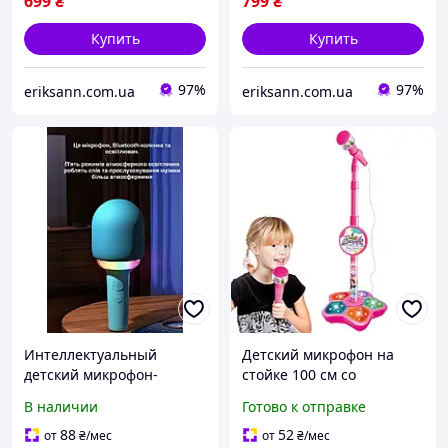
699
₴
799
₴
Купить
Купить
97%
97%
eriksann.com.ua
eriksann.com.ua
Интеллектуальный
Детский микрофон на
детский микрофон-
стойке 100 см со
караоке со подсветкой и
световыми и звуковыми
В наличии
Готово к отправке
сменой голоса
эффектами, Караоке
игрушка для домашних
88
52
от
₴
/мес
от
₴
/мес