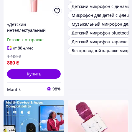
Детский микрофон с динами
Микрофон для детей с флеш
Музыкальный микрофон для 
«Детский
интеллектуальный
Детский микрофон bluetooth
микрофон с
Готово к отправке
Детский микрофон караоке
интерактивным звуком»
88
от
₴
/мес
Беспроводной караоке микроф
1 100
₴
880
₴
Купить
98%
Mantik