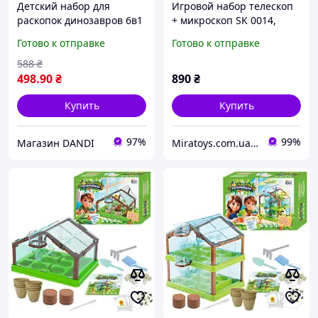
Детский набор для
Игровой набор телескоп
раскопок динозавров 6в1
+ микроскоп SK 0014,
учебный палеонтолог
научная лаборатория,
Готово к отправке
Готово к отправке
Kruzzel 26422
2в1
588
₴
498
.90
₴
890
₴
Купить
Купить
97%
99%
Магазин DANDI
Miratoys.com.ua - МІРАТОЙС