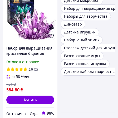
Детский микроскоп
Набор для выращивания кри
Наборы для творчества
Динозавр
Детские игрушки
Набор юный химик
Стеллаж детский для игруше
Набор для выращивания
кристаллов 6 цветов
Развивающие игры
Разные цвета Хіт
Готово к отправке
Развивающая игрушка
продажу!
5.0
(2)
Детские наборы творчества
58
от
₴
/мес
731
₴
584
.80
₴
Купить
98%
Оптовичек - Одесса