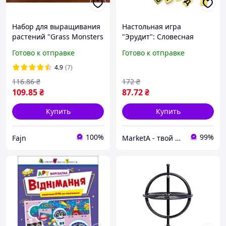
Набор для выращивания
Настольная игра
растений "Grass Monsters
"Эрудит": Словесная
Head". Danko Toys
стратегия для всей семьи
Готово к отправке
Готово к отправке
с международными
турнирами!
4.9
(7)
116
.86
₴
172
₴
109
.85
₴
87
.72
₴
Купить
Купить
100%
99%
Fajn
MarketA - твой маркет!