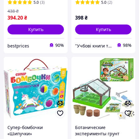
100х-1200х Белый
5.0
(3)
5.0
(2)
438
₴
394
.20
₴
398
₴
Купить
Купить
90%
98%
bestprices
"Учбові книги та не тільки"
Супер-бомбочки
Ботанические
«Шипучки»
эксперименты грунт