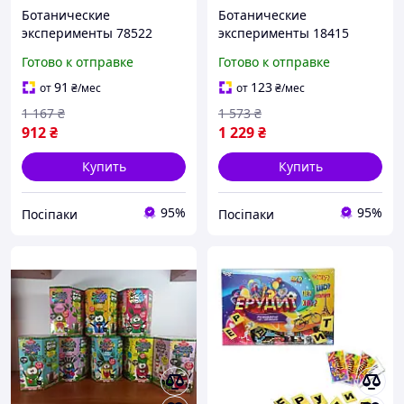
Ботанические
Ботанические
эксперименты 78522
эксперименты 18415
"4FUN Game Club", грунт,
"4FUN Game Club", грунт,
Готово к отправке
Готово к отправке
теплица, семена,
теплица, семена,
инструменты, в коробке
инструменты, в коробке
91
123
от
₴
/мес
от
₴
/мес
1 167
₴
1 573
₴
912
₴
1 229
₴
Купить
Купить
95%
95%
Посіпаки
Посіпаки