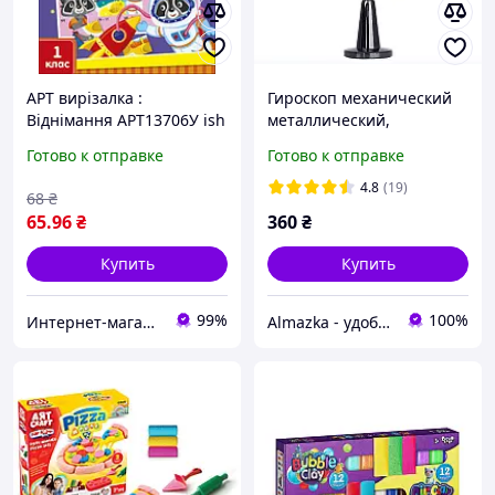
АРТ вирізалка :
Гироскоп механический
Віднімання АРТ13706У ish
металлический,
увлекательные опыты с
Готово к отправке
Готово к отправке
вращательным
моментом, Цвет Черный
4.8
(19)
68
₴
65
.96
₴
360
₴
Купить
Купить
99%
100%
Интернет-магазин "IRISHOP.COM.UA"
Almazka - удобный шоппинг