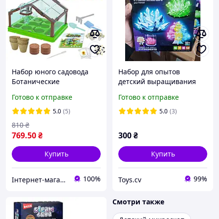
Набор юного садовода
Набор для опытов
Ботанические
детский выращивания
эксперименты теплица
кристаллов эксперимент
Готово к отправке
Готово к отправке
семена инструменты
творчества для детей
грунт Fun Game (78522)
научная креативная игра
5.0
(5)
5.0
(3)
810
₴
769
.50
₴
300
₴
Купить
Купить
100%
99%
Інтернет-магазин "Іграшка"
Toys.cv
Смотри также