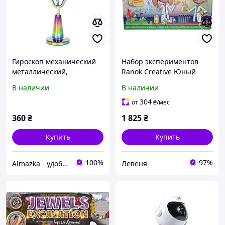
Гироскоп механический
Набор экспериментов
металлический,
Ranok Creative Юный
увлекательные опыты с
химик XXL 12114122У
В наличии
В наличии
вращательным
моментом, Цвет Хамелеон
304
от
₴
/мес
2 поколение
360
₴
1 825
₴
Купить
Купить
100%
97%
Almazka - удобный шоппинг
Левеня