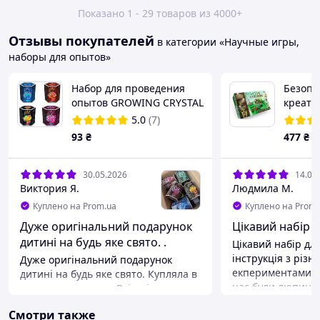
Показано 1 - 29 товаров из 4000+
Отзывы покупателей
в категории «Научные игры,
наборы для опытов»
Набор для проведения
Безопа
опытов GROWING CRYSTAL
креати
GRK-01-01U,02U,03U..08U
выращи
5.0
(7)
(П) (шт.)
"Home 
93
₴
477
₴
30.05.2026
14.04
Виктория Я.
Людмила М.
Куплено на Prom.ua
Куплено на Prom.
Дуже оригінальний подарунок
Цікавий набір д
дитині на будь яке свято. .
Цікавий набір для
інструкція з різ
Дуже оригінальний подарунок
екпериментами, н
дитині на будь яке свято. Купляла в
нас були люпин, 
садочок для групи. Всім діткам
бальзамін,левкой,
сподобалось. Але краще
Смотри также
щириця, бобо, ара
виготовляти сувенір разом з