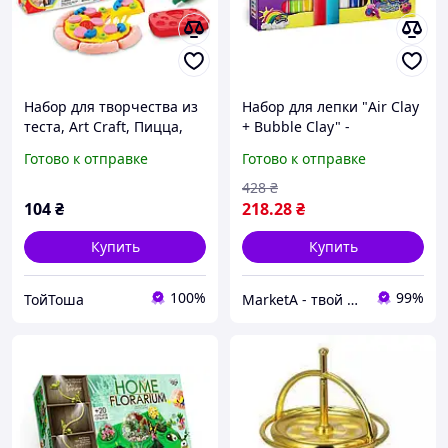
Набор для творчества из
Набор для лепки "Air Clay
теста, Art Craft, Пицца,
+ Bubble Clay" -
03572
Креативная масса для
Готово к отправке
Готово к отправке
творчества детей 12
цветов.
428
₴
104
₴
218
.28
₴
Купить
Купить
100%
99%
ТойТоша
MarketA - твой маркет!