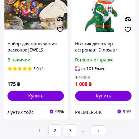
Набор для проведения
Ночник динозавр
раскопок JEWELS
астронавт Dinosaur
EXCAVATION JEX-01-02
Astronaut Space Projector
В наличии
Готово к отправке
101
5.0
(2)
от
₴
/мес
1 120
₴
175
₴
1 008
₴
Купить
Купить
98%
99%
Лунтик тойс
PREMIER.4IK
1
2
3
...