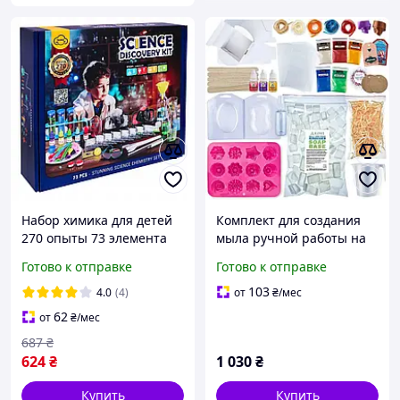
Набор химика для детей
Комплект для создания
270 опыты 73 элемента
мыла ручной работы на
основе глицерина SBM-
Готово к отправке
Готово к отправке
002 AllInOne -market-
without-queues-
103
4.0
(4)
от
₴
/мес
62
от
₴
/мес
687
₴
624
₴
1 030
₴
Купить
Купить