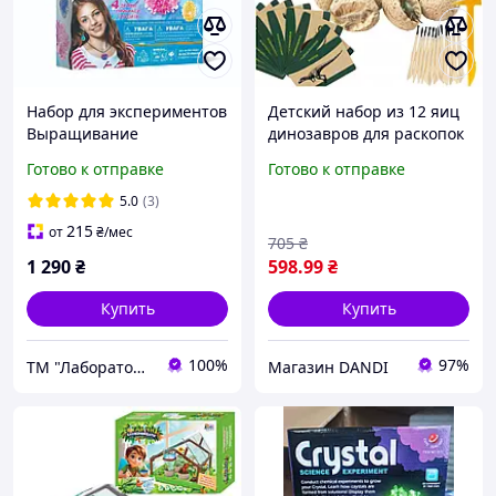
Набор для экспериментов
Детский набор из 12 яиц
Выращивание
динозавров для раскопок
Ювелирных Кристаллов
с аксессуарами Kruzzel
Готово к отправке
Готово к отправке
(УКР)
24982
5.0
(3)
215
от
₴
/мес
705
₴
1 290
₴
598
.99
₴
Купить
Купить
100%
97%
ТМ "Лабораторія Антошки"
Магазин DANDI