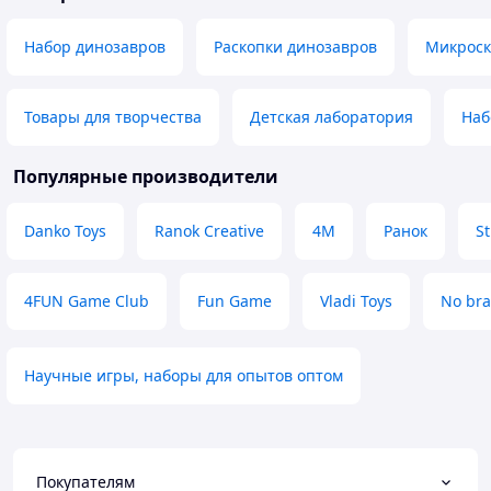
соняшник.
мамою,щоб ознайомитись з
інструкцією.
Набор динозавров
Раскопки динозавров
Микроск
Преимущества
Цікавий подарунок
Недостатки
Товары для творчества
Детская лаборатория
Наб
Потрібно виготовляти сувенір
разом з мамою
Популярные производители
Danko Toys
Ranok Creative
4M
Ранок
St
4FUN Game Club
Fun Game
Vladi Toys
No br
Научные игры, наборы для опытов оптом
Покупателям