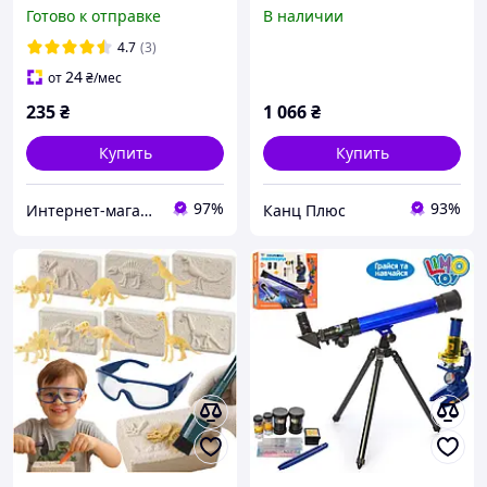
теплица семян
Готово к отправке
В наличии
инструменты в коробке
4FUN Game Club
4.7
(3)
24
от
₴
/мес
235
₴
1 066
₴
Купить
Купить
97%
93%
Интернет-магазин "Ксюша"
Канц Плюс