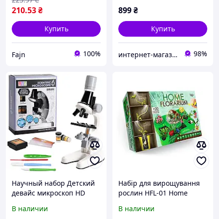
210
.53
₴
899
₴
Купить
Купить
100%
98%
Fajn
интернет-магазин Эрудит
Научный набор Детский
Набір для вирощування
девайс микроскоп HD
рослин HFL-01 Home
оптика, Микроскоп
Florarium
В наличии
В наличии
детский с увеличением