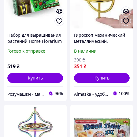
Набор для выращивания
Гироскоп механический
растений Home Florarium
металлический,
Danko Toys HFL-01-01U
увлекательные опыты с
Готово к отправке
В наличии
детский игровой
вращательным
обучающий для детей
моментом, Цвет Золото
390
₴
519
₴
351
₴
Купить
Купить
96%
100%
Розумашки - магазин игрушек и детских товаров
Almazka - удобный шоппинг