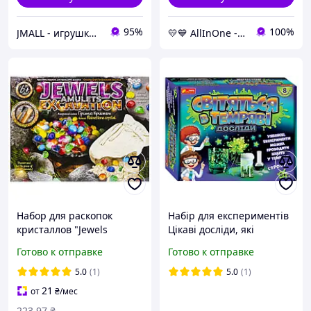
95%
100%
JMALL - игрушки и товары для детей
💛💙 AllInOne - находи все необходимое в одном магазине!
Набор для раскопок
Набір для експериментів
кристаллов "Jewels
Цікаві досліди, які
Amulets Excavation".
світяться в темряві
Готово к отправке
Готово к отправке
Danko Toys
5.0
(1)
5.0
(1)
21
от
₴
/мес
223
.97
₴