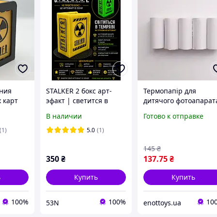
ения
STALKER 2 бокс арт-
Термопапір для
 карт
эфакт | светится в
дитячого фотоапарат
|
темноте | кейс коробка
та міні принтера,
В наличии
Готово к отправке
 карт |
для карт | кастом
матовий, 57*25 мм, у
альманах
5 шт.
(1)
5.0
(1)
145
₴
350
₴
137
.75
₴
ь
Купить
Купить
100%
100%
10
53N
enottoys.ua