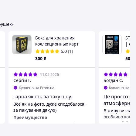
рушек»
Бокс для хранения
STAL
коллекционных карт
| св
т
S.T.A.L.K.E.R. 2 |
кейс
5.0
(1)
органайзер для карт | 3D
каст
300
₴
500
печать
11.05.2026
09.
Сергій Г.
Богдан С.
Куплено на Prom.ua
Куплено на Pr
Гарна якість за таку ціну.
Це просто ро
атмосферна ш
Все як на фото, дуже сподобалося,
за пакування дякую)
В живу вигляда
особливо коли 
Преимущества
реальний Стал
Тепер можна скласти колекцію
задоволений те
карток
найатмосферні