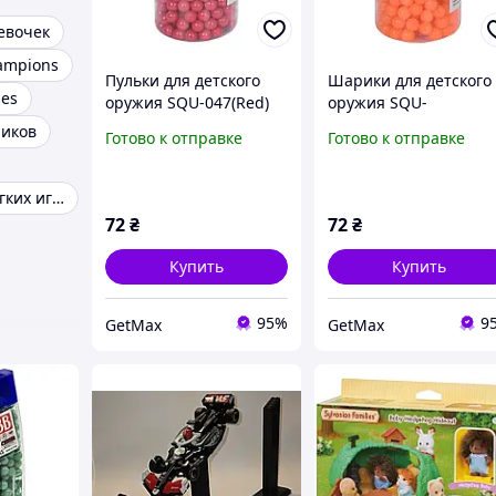
евочек
ampions
Пульки для детского
Шарики для детского
ies
оружия SQU-047(Red)
оружия SQU-
пластик 6 мм 320 шт
047(Orange)
чиков
Готово к отправке
Готово к отправке
пластиковые, 6 мм, 3
шт
Одежда для мягких игрушек
72
₴
72
₴
Купить
Купить
95%
9
GetMax
GetMax