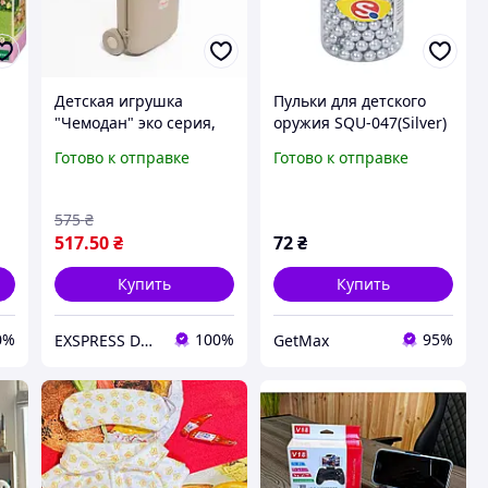
Детская игрушка
Пульки для детского
"Чемодан" эко серия,
оружия SQU-047(Silver)
62 х 18,5 х 29 см Doloni
пластиковые, 6 мм, 320
Готово к отправке
Готово к отправке
eco
шт
575
₴
517
.50
₴
72
₴
Купить
Купить
0%
100%
95%
EXSPRESS DELIVERY
GetMax