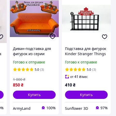
Диван-подставка для
Подставка для фигурок
а
фигурок из серии
Kinder Stranger Things
Friends (Макдональдс)
Готово к отправке
Готово к отправке
п.
5.0
(3)
5.0
(3)
41
от
₴
/мес
1 000
₴
850
₴
410
₴
Купить
Купить
0%
100%
97%
ArmyLand
Sunflower 3D