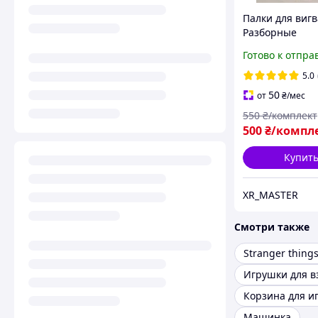
Палки для виг
Разборные
ТРЕХСОСТАВНЫ
Готово к отпра
Комплект 4 шт.
5.0
50
от
₴
/мес
550
₴/комплект
500
₴/компл
Купит
XR_MASTER
Смотри также
Stranger thing
Игрушки для в
Корзина для и
Машинка