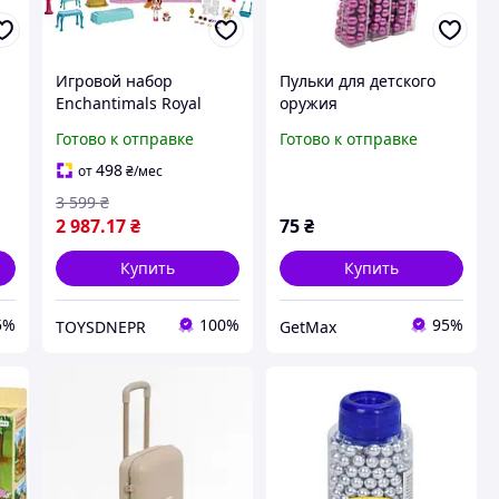
Игровой набор
Пульки для детского
Enchantimals Royal
оружия
HCG59 Энчантималс
TD2023133(Violet)
Готово к отправке
Готово к отправке
20
Замок для
пластиковые 6 мм 500
величественных
шт фиолетовые
498
от
₴
/мес
баллов
3 599
₴
2 987
.17
₴
75
₴
Купить
Купить
5%
100%
95%
TOYSDNEPR
GetMax