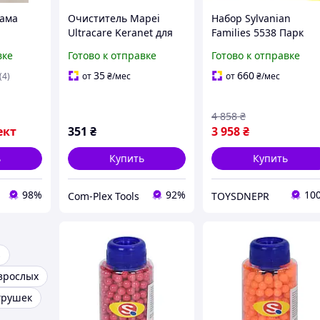
вама
Очиститель Mapei
Набор Sylvanian
Ultracare Keranet для
Families 5538 Парк
Е.
удаления цементных
развлечений
вке
Готово к отправке
Готово к отправке
остатков, 1 л (1150855)
35
660
(4)
от
₴
/мес
от
₴
/мес
4 858
₴
ект
351
₴
3 958
₴
ь
Купить
Купить
98%
92%
10
Com-Plex Tools
TOYSDNEPR
s
зрослых
грушек