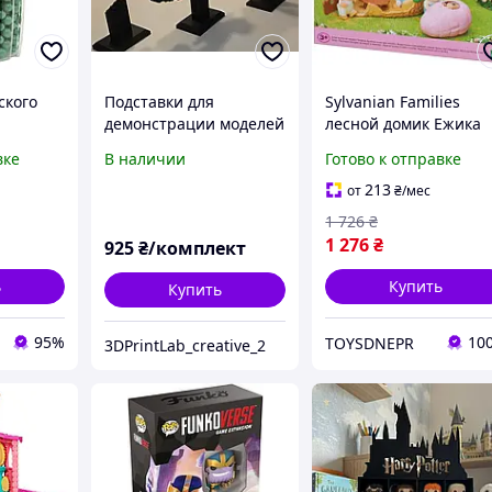
ского
Подставки для
Sylvanian Families
демонстрации моделей
лесной домик Ежика
en)
LEGO Speed
5453
вке
В наличии
Готово к отправке
500 шт,
Champions.
213
от
₴
/мес
1 726
₴
1 276
₴
925
₴/комплект
ь
Купить
Купить
95%
10
TOYSDNEPR
3DPrintLab_creative_2