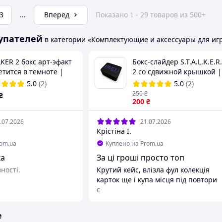
3
...
Вперед
Показано 1 - 29 товаров из 500+
упателей
в категории «Комплектующие и аксессуары для иг
KER 2 бокс арт-эфакт
Бокс-слайдер S.T.A.L.K.E.R.
етится в темноте |
2 со сдвижной крышкой |
 коробка для карт |
3D печать | Кейс для кар
5.0
(2)
5.0
(2)
том альманах
250
₴
₴
200
₴
.07.2026
21.07.2026
Крістіна І.
rom.ua
Куплено на Prom.ua
ка
За ці гроші просто топ
ності.
Крутий кейс, влізла фул колекція
карток ще і купа місця під повтори
є
е