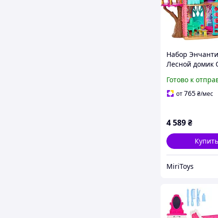
Набор Энчант
Лесной домик 
Данессы Encha
Готово к отпра
Cozy Deer
765
от
₴
/мес
4 589
₴
Купит
MiriToys