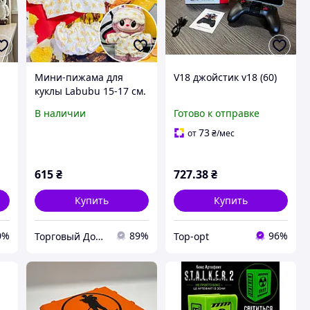
Мини-пижама для
V18 джойстик v18 (60)
куклы Labubu 15-17 см.
с маской для глаз, три
В наличии
Готово к отправке
предмета
73
от
₴
/мес
615
₴
727
.38
₴
Купить
Купить
0%
89%
96%
Торговый Дом Оружия
Top-opt