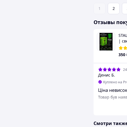
1
2
Отзывы пок
STAL
| св
кейс
кас
350
24
Денис Б.
Куплено на P
Ціна невисо
Товар був наяв
Смотри такж