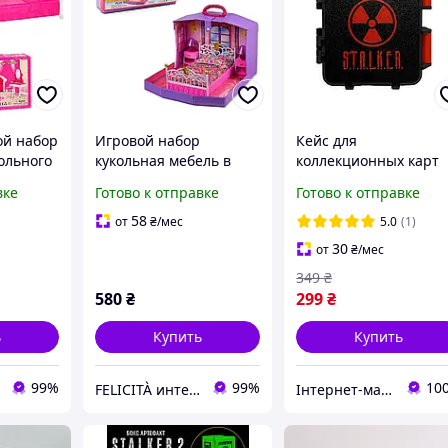
ой набор
Игровой набор
Кейс для
ольного
кукольная мебель в
коллекционных карт
ь трюмо
чемодане
S.T.A.L.K.E.R. 2 с
вке
Готово к отправке
Готово к отправке
раскладывается в
надписью |
спальню 99001HB
Органайзер, 3D-печа
58
от
₴
/мес
5.0
(1)
(черная с красным)
30
от
₴
/мес
349
₴
580
₴
299
₴
ь
Купить
Купить
99%
99%
10
FELICITÀ интернет-магазин
Інтернет-магазин "Marti"