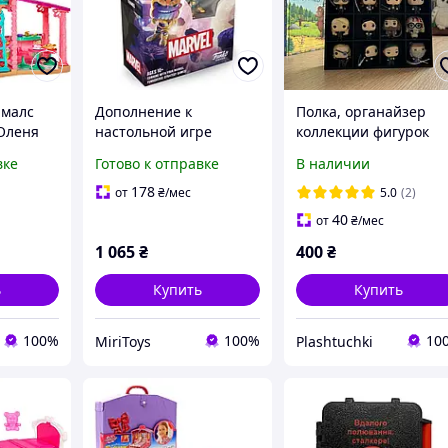
ималс
Дополнение к
Полка, органайзер
Оленя
настольной игре
коллекции фигурок
ntimals
Funkoverse 101 Marvel
Funko pop Гарри
вке
Готово к отправке
В наличии
Thanos Танос
Поттер kinder joy
178
от
₴
/мес
5.0
(2)
40
от
₴
/мес
1 065
₴
400
₴
ь
Купить
Купить
100%
100%
10
MiriToys
Plashtuchki