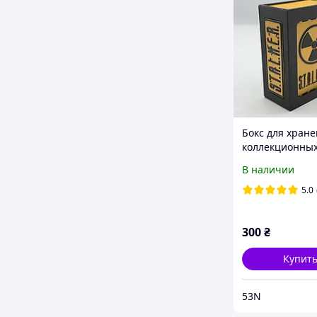
Бокс для хран
коллекционных
S.T.A.L.K.E.R. 2 
В наличии
органайзер для
3D печать
5.0
300
₴
Купит
53N