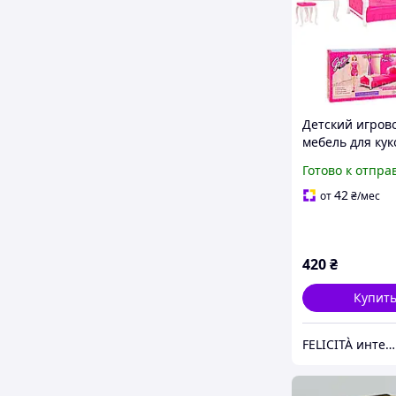
Детский игров
мебель для кук
домика кроват
Готово к отпра
3014
42
от
₴
/мес
420
₴
Купит
FELICITÀ интернет-магазин