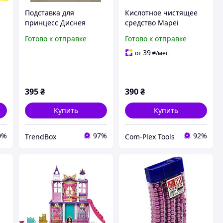
Подставка для
Кислотное чистящее
принцесс Диснея
средство Mapei
Киндер-сюрприз.
Ultracare Keranet Easy
Готово к отправке
Готово к отправке
Органайзер для
для цементных фуг, 750
игрушек Kinder
мл (1150526)
39
от
₴
/мес
Surprise
395
₴
390
₴
Купить
Купить
0%
97%
92%
TrendBox
Com-Plex Tools