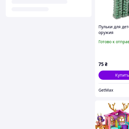
Пульки для дет
оружия
TD2023133(Gre
Готово к отпра
пластик 6 мм, 
зеленые
75
₴
Купит
GetMax