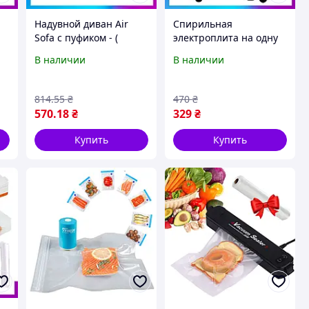
Надувной диван Air
Спирильная
Sofa с пуфиком - (
электроплита на одну
99х130х76см ) / Кресло
конфорку, 1000Вт,
В наличии
В наличии
с пуфиком для дома
BOKO H-001 /
Настольная
электрическая плита
814
.55
₴
470
₴
570
.18
₴
329
₴
Купить
Купить