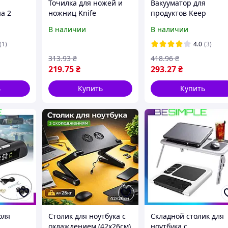
Точилка для ножей и
Вакууматор для
а 2
ножниц Knife
продуктов Keep
000 Вт
Sharpener, от батареек
Freshness BT 01 /
В наличии
В наличии
02 /
/ Точильный
Вакуумный упаковщи
инструмент / Точило
для дома
(1)
4.0
(3)
ита
для ножей
313
.93
₴
418
.96
₴
219
.75
₴
293
.27
₴
ь
Купить
Купить
оля
Столик для ноутбука с
Складной столик для
охлаждением (42х26см)
ноутбука с