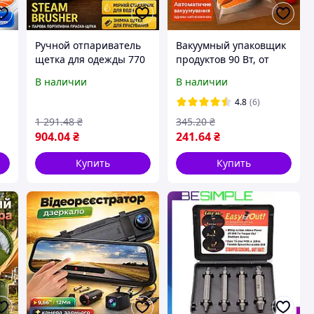
Ручной отпариватель
Вакуумный упаковщик
щетка для одежды 770
продуктов 90 Вт, от
Вт, Steam Brusher /
сети, Vacuum Sealer,
В наличии
В наличии
ос
Паровой утюг /
Черный /
Паровая щетка /
Автоматический
4.8
(6)
Пароочиститель
вакууматор для еды
1 291
.48
₴
345
.20
₴
904
.04
₴
241
.64
₴
Купить
Купить