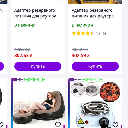
1,
Адаптер резервного
Адаптер резервного
питания для роутера
питания для роутера
12В, mini UPS BBU15-DT
12В, mini UPS BBU15-DT
В наличии
В наличии
/ Источник
/ Источник
/
бесперебойного
бесперебойного
4.7
(6)
питания
питания /
Бесперебойник
432
.33
₴
432
.27
₴
аварийный
302
.63
₴
302
.59
₴
Купить
Купить