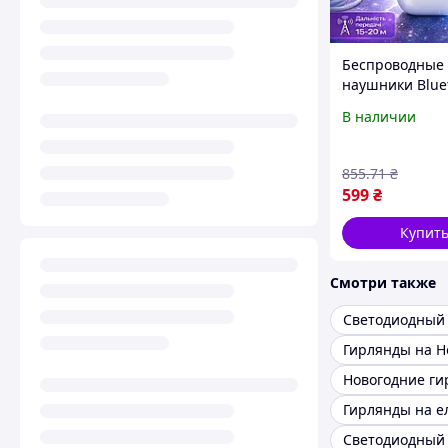
Беспроводные
наушники Blue
USB, AirPods TW
В наличии
Bluetooth науш
Вакуумные на
855
.71
₴
599
₴
Купит
Смотри также
Гирлянды на е