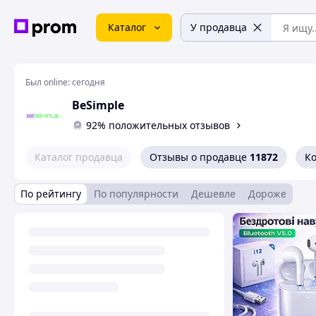
Каталог
У продавца
Был online:
сегодня
BeSimple
92% положительных отзывов
Каталог продавца
Отзывы о продавце
11872
К
По рейтингу
По популярности
Дешевле
Дороже