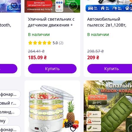
Уличный светильник с
Автомобильный
tooth,
датчиком движения +
пылесос 2в1,120Вт,
S i12 /
пульт, 77 COB, CL 877B /
Vacuum cleaner /
В наличии
В наличии
ники /
Светодиодный фонарь
Беспроводной пылес
ушники
/ Фонарь в виде
для машины /
5.0
(2)
камеры
Аккумуляторный
264
.41
₴
298
.57
₴
пылесос для машины
185
.09
₴
209
₴
ь
Купить
Купить
Светодиодный фонарик Аккумуляторный фонарь
Гирлянды на Новый год
Новогодние гирлянды для украшения дома
лку
Светодиодный фонарик