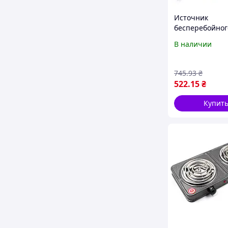
Источник
бесперебойног
питания + 4
В наличии
аккумулятора А
mini UPS BBU15
Мини упс для 
745
.93
₴
522
.15
₴
Купит