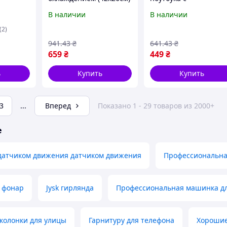
в шинах
до 25кг, Т8 / Складная
охлаждением E Table 
В наличии
В наличии
с
подставка для ноутбука
Стол для ноутбука /
чиками
/ Столик трансформер
Подставка для ноутбу
(2)
анелью
941
.43
₴
641
.43
₴
659
₴
449
₴
ь
Купить
Купить
3
...
Вперед
Показано 1 - 29 товаров из 2000+
е
 датчиком движения датчиком движения
Профессиональна
 фонар
Jysk гирлянда
Профессиональная машинка дл
колонки для улицы
Гарнитуру для телефона
Хорошие