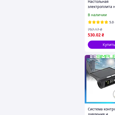
Настольная
электроплита н
конфорки на 1
В наличии
Domotec MS 58
Электрическая
5.0
спиральная пл
757
.17
₴
530
.02
₴
Купит
Система контр
давления и