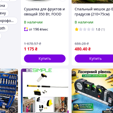
кна
Cушилка для фруктов и
Спальный мешок до 
тену
овощей 350 Вт, FOOD
градусов (210×75см)
DEHYDRATOR /
ML-14, с капюшоном,
Наушники с микрофоном
В наличии
В наличии
Электросушилка для
Олива / Туристическ
oth
фруктов
спальный мешок /
196
от
₴
/мес
1.0
(1)
Кемпинговый
1 678
.57
₴
686
.28
₴
1 175
₴
480
.40
₴
Купить
Купить