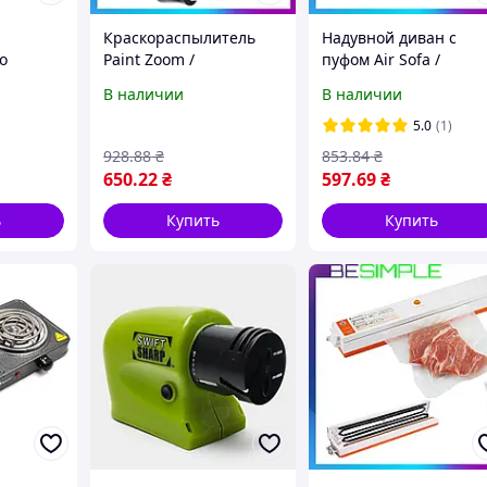
Краскораспылитель
Надувной диван с
о
Paint Zoom /
пуфом Air Sofa /
Краскопульт /
Велюровое кресло с
В наличии
В наличии
А, 12В,
Пульверизатор для
пуфиком
-DT /
краски
5.0
(1)
роутера
928
.88
₴
853
.84
₴
650
.22
₴
597
.69
₴
ь
Купить
Купить