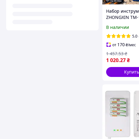
Набор инструм
ZHONGXIN TM-1
предметов /
В наличии
Универсальны
комплект
5.0
инструментов 
170
от
₴
/мес
для авто
1 457
.53
₴
1 020
.27
₴
Купит