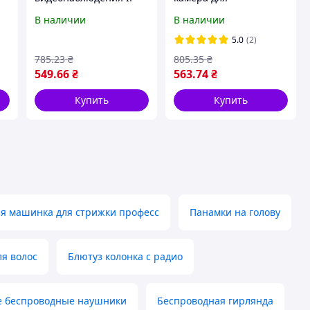
/
Camera Onvif P2P HD
видеонаблюдения с
В наличии
В наличии
WIFI c поворотным
wifi CAMERA CAM 6 /
ка
механизмом
Камера
5.0
(2)
видеонаблюдения
785
.23
₴
805
.35
₴
уличная
549
.66
₴
563
.74
₴
Купить
Купить
я машинка для стрижки професс
Панамки на голову
я волос
Блютуз колонка с радио
 беспроводные наушники
Беспроводная гирлянда