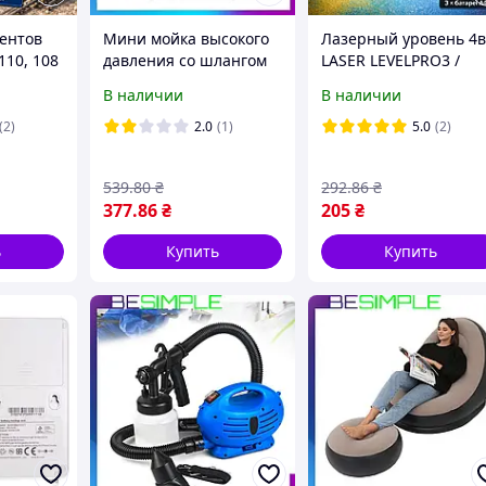
ентов
Мини мойка высокого
Лазерный уровень 4в
10, 108
давления со шлангом
LASER LEVELPRO3 /
Water Zoom (вотер зум)
Уровень с рулеткой /
В наличии
В наличии
й
Нивелир со
встроенной рулеткой 
(2)
2.0
(1)
5.0
(2)
в кейсе
Уровень для
строительных работ
539
.80
₴
292
.86
₴
377
.86
₴
205
₴
ь
Купить
Купить