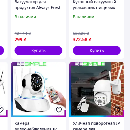
Вакууматор для
Кухонный вакуумный
продуктов Always Fresh
упаковщик пищевых
6 пакетов / Вакуумный
продуктов Vacuum
В наличии
В наличии
к
упаковщик
Sealer + Вакуумные
пакеты для пищи 5 м х
25 см
427
.14
₴
532
.26
₴
299
₴
372
.58
₴
Купить
Купить
Камера
Уличная поворотная IP
видеонаблюдения IP
камера для