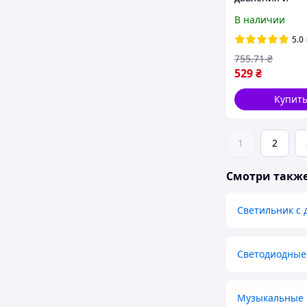
температуры 
В наличии
TPMS + SOLAR 
внешними дат
5.0
и солнечной п
755
.71
₴
529
₴
Купит
1
2
Смотри такж
Светильник с
Светодиодные
Музыкальные 