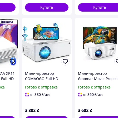
ь
Купить
Купить
AA XR11
Мини-проектор
Мини-проектор
 Full HD
COMAOGO Full HD
Giaomar Movie Project
юмен
1920x1080 9500 люмен
C6 720P 11000 люмен
вке
Готово к отправке
Готово к отправке
белый
Bluetooth WiFi 220
WiFi Bluetooth HDMI
дюймов белый
USB белый
380
360
от
₴
/мес
от
₴
/мес
3 802
₴
3 602
₴