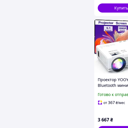
Купит
Проектор YOOY
Bluetooth мини
1080P 10000 л
Готово к отпра
портативный 
для домашнего
367
от
₴
/мес
кинотеатра
3 667
₴