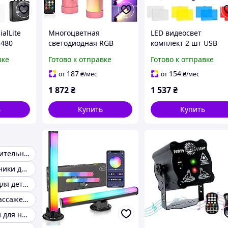
alLite
Многоцветная
LED видеосвет
 480
светодиодная RGB
комплект 2 шт USB
I 96+
подсветка Luxceo P100
лампы с регулируемо
вке
Готово к отправке
Готово к отправке
2000 мАч портативная
яркостью 5600K мини
яркость
розовая для
штативы цветные
187
154
от
₴
/мес
от
₴
/мес
 корпус
видеосъемки 400
фильтры
1 872
₴
1 537
₴
люмен
ь
Купить
Купить
Наушники с длительным временем работы
Удобные наушники для активного образа жизни
Мини-камера для детей
Компактный массажер для путешествий
Фрезы-насадки для ногтей