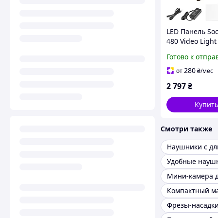
LED Панель Soci
480 Video Light
светодиодов CR
Готово к отпра
3200K 5600K
регулируемая 
280
от
₴
/мес
металлический
2 797
₴
Купит
Смотри также