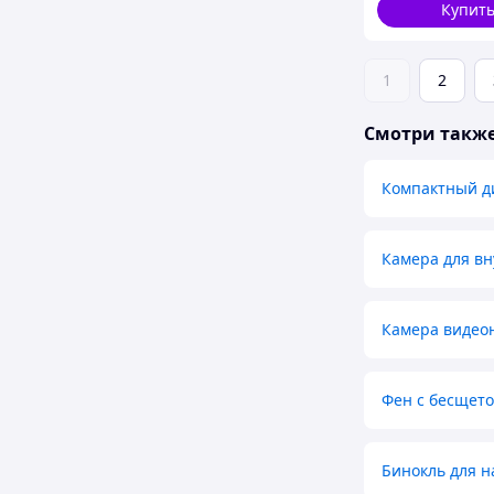
Купит
1
2
Смотри такж
Компактный ди
Камера для вн
Камера видео
Фен с бесщет
Бинокль для 