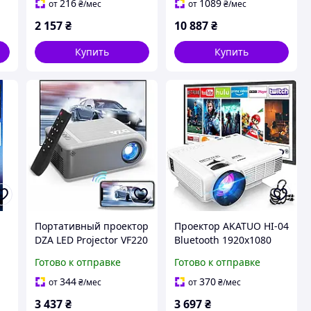
WiFi голосовое
Fi портативный 1.84 кг
216
1089
от
₴
/мес
от
₴
/мес
управление
2 157
₴
10 887
₴
совместимый с Alexa
Google Home с
Купить
Купить
Портативный проектор
Проектор AKATUO HI-04
DZA LED Projector VF220
Bluetooth 1920x1080
0
1080P Wi-Fi USB HDMI
7000 люмен HDMI USB
Готово к отправке
Готово к отправке
серый для домашнего
VGA белый
кинотеатра
344
370
от
₴
/мес
от
₴
/мес
3 437
₴
3 697
₴