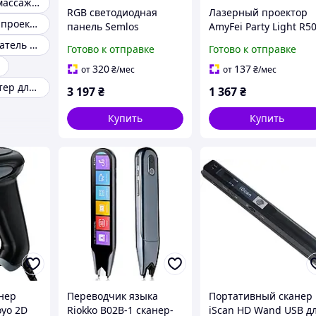
Портативный массажер для шеи
RGB светодиодная
Лазерный проектор
Светодиодный проектор для создания атмосферы звездного неба
панель Semlos
AmyFei Party Light R5
заряжаемая с
RGB с USB 7 цветов 5
KVM переключатель для геймеров
Готово к отправке
Готово к отправке
музыкальной
режимов для
синхронизацией 16
вечеринок и клубов
320
137
от
₴
/мес
от
₴
/мес
миллионов цветов для
черный
Bluetooth адаптер для телевизора
3 197
₴
1 367
₴
дома и гейминга
Купить
Купить
нер
Переводчик языка
Портативный сканер
oyo 2D
Riokko B02B-1 сканер-
iScan HD Wand USB д