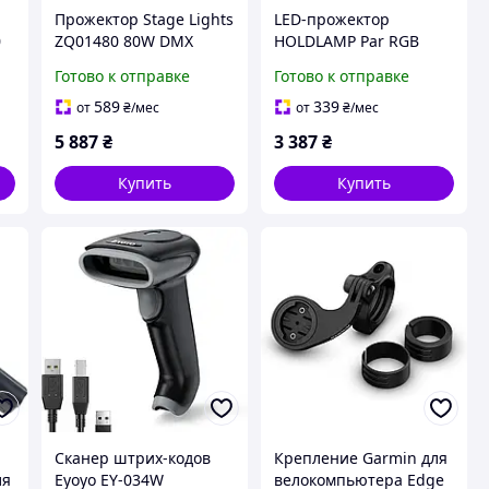
Прожектор Stage Lights
LED-прожектор
0
ZQ01480 80W DMX
HOLDLAMP Par RGB
профессиональный
стробоскопический 3 в
Готово к отправке
Готово к отправке
сценический свет
1 DMX 512
черный регулируемая
водонепроницаемый
589
339
от
₴
/мес
от
₴
/мес
цветовая температура
IP65 черный для
5 887
₴
3 387
₴
мероприятий
Купить
Купить
Сканер штрих-кодов
Крепление Garmin для
ля
Eyoyo EY-034W
велокомпьютера Edge