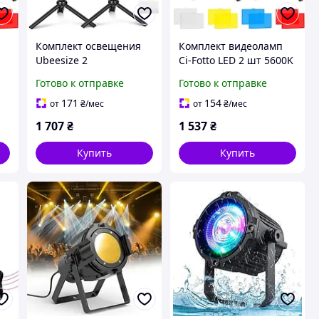
Комплект освещения
Комплект видеоламп
Ubeesize 2
Ci-Fotto LED 2 шт 5600K
й
светодиодных
с мини-штативами и
Готово к отправке
Готово к отправке
-
видеосветильника
цветными фильтрами
6000K с мини-
для фотостудий и
171
154
от
₴
/мес
от
₴
/мес
штативами USB для
стриминга
1 707
₴
1 537
₴
стриминга и
фотосъемки
Купить
Купить