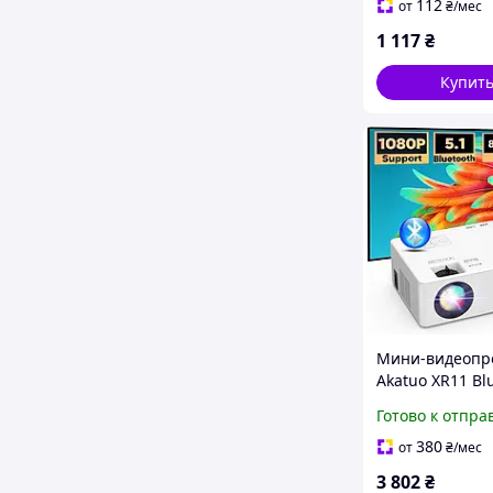
20Gbps розово
112
от
₴
/мес
1 117
₴
Купит
Мини-видеопр
Akatuo XR11 Bl
8500 люмен Ful
Готово к отпра
мобильного те
белый
380
от
₴
/мес
3 802
₴