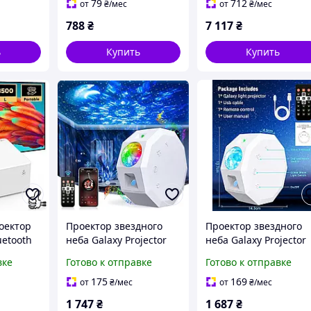
е золото
Гбитс
люмен портативный
79
712
от
₴
/мес
от
₴
/мес
черный
788
₴
7 117
₴
ь
Купить
Купить
оектор
Проектор звездного
Проектор звездного
uetooth
неба Galaxy Projector
неба Galaxy Projector
l HD для
KX-668RF с пультом и
KX-668RF с пультом 2
вке
Готово к отправке
Готово к отправке
лефона
таймером 20 режимов
режимов освещения
света белый
для детей и взрослых
175
169
от
₴
/мес
от
₴
/мес
белый
1 747
₴
1 687
₴