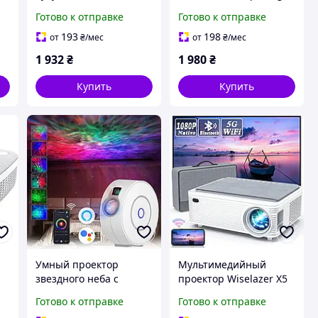
беспроводной для 1D и
черное совместимое с
Готово к отправке
Готово к отправке
й
2D QR-кодов черный с
выносами 25,4-31,8 мм
аккумулятором 2500
для горного
193
198
от
₴
/мес
от
₴
/мес
мАч
велосипеда
1 932
₴
1 980
₴
Купить
Купить
Умный проектор
Мультимедийный
звездного неба с
проектор Wiselazer X5
HD
туманом и
Full HD 1920x1080
Готово к отправке
Готово к отправке
00
движущимися волнами
10000 Лм Bluetooth Wi-