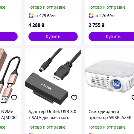
B ручной
ручка 134 языка 5 МП
документов и
вке
Готово к отправке
Готово к отправке
ля ПК
камера 5 дюймов
изображений черны
1D 2D
черный
600 dpi встроенная
429
276
от
₴
/мес
от
₴
/мес
батарея
4 288
₴
2 755
₴
ь
Купить
Купить
2 NVMe
Адаптер Unitek USB 3.0
Светодиодный
 AJM20C
к SATA для жесткого
проектор WISELAZER
с USB
диска 2.5 3.5 SSD
G1 Android WiFi Full 
вке
Готово к отправке
Готово к отправке
орость
черный с питанием 6
1080P 300 дюймов 85