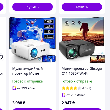
Купить
Купить
Мультимедийный
Мини-проектор Glisogo
or
проектор Movie
C11 1080P Wi-Fi
Projector C12 Full HD
Bluetooth LCD 210
Готово к отправке
Готово к отправке
1080P 15000 лм с Wi-Fi
дюймов черный для
и Bluetooth белый
домашнего кинотеатра
399
от
₴
/мес
4.0
(1)
295
от
₴
/мес
3 988
₴
2 947
₴