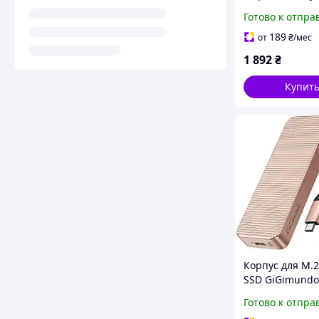
QR черный US
Готово к отпра
считыватель д
Mac ноутбука 
189
от
₴
/мес
кодов
1 892
₴
Купит
Корпус для M.
SSD GiGimundo
алюминиевый 
Готово к отпра
3.2 Gen 2x2 ск