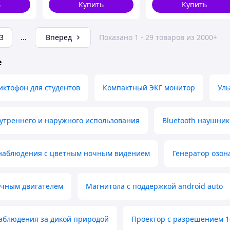
ь
Купить
Купить
3
...
Вперед
Показано 1 - 29 товаров из 2000+
е
ктофон для студентов
Компактный ЭКГ монитор
Уль
утреннего и наружного использования
Bluetooth наушни
наблюдения с цветным ночным видением
Генератор озон
очным двигателем
Магнитола с поддержкой android auto
наблюдения за дикой природой
Проектор с разрешением 1