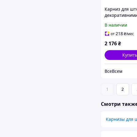
Карниз для шт
декоративним
круглими торц
В наличии
вікна, висувни
67-307 см (діам
218
от
₴
/мес
мм), карниз 67
2 176
₴
білий
Купит
ВсеВсем
1
2
Смотри такж
Карнизы для 