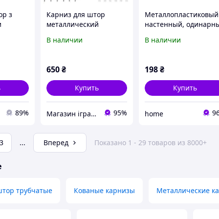
ор з
Карниз для штор
Металлопластиковый
и
металлический
настенный, одинарн
ями для
однорядный, круглый
круглый карниз для
В наличии
В наличии
й карниз
сборный настенный
штор в спальню 1,2 
етр 16
цилиндрические
ясень
-307 см
закидки 228 см
650
₴
198
₴
ь
Купить
Купить
89%
95%
9
Магазин іграшок і солодощів гуртом та в роздріб DVK
home
3
...
Вперед
Показано 1 - 29 товаров из 8000+
е
штор трубчатые
Кованые карнизы
Металлические к