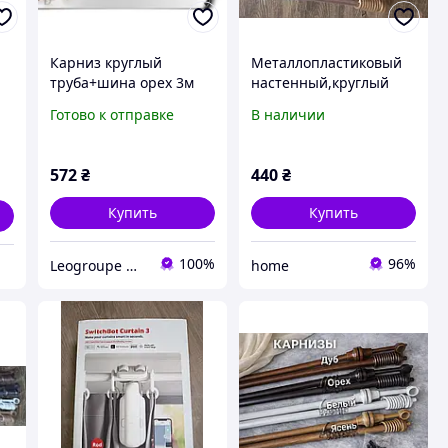
Карниз круглый
Металлопластиковый
труба+шина орех 3м
настенный,круглый
карниз для штор в
Готово к отправке
В наличии
спальню 3,5 м
572
₴
440
₴
Купить
Купить
100%
96%
Leogroupe — карнизи для штор по доступним цінам
home