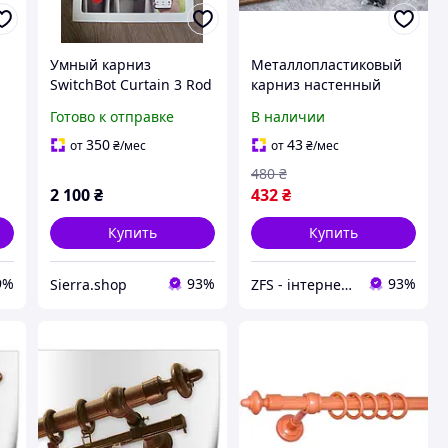
Умный карниз
Металлопластиковый
SwitchBot Curtain 3 Rod
карниз настенный
для круглых карнизов.
круглый, карниз на
Готово к отправке
В наличии
стену для штор 1,2 м,
карнизы настенные
350
43
от
₴
/мес
от
₴
/мес
480
₴
2 100
₴
432
₴
Купить
Купить
9%
93%
93%
Sierra.shop
ZFS - інтернет-магазин товарів для дому та відпочинку