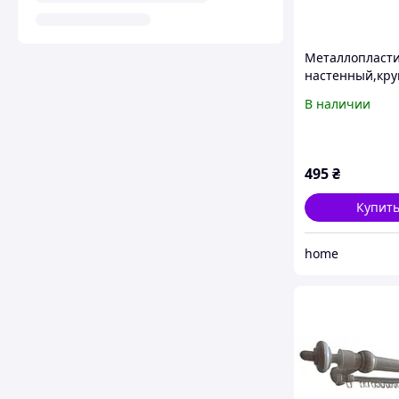
Металлопласт
настенный,кру
карниз для шт
В наличии
спальню 4 м
495
₴
Купит
home