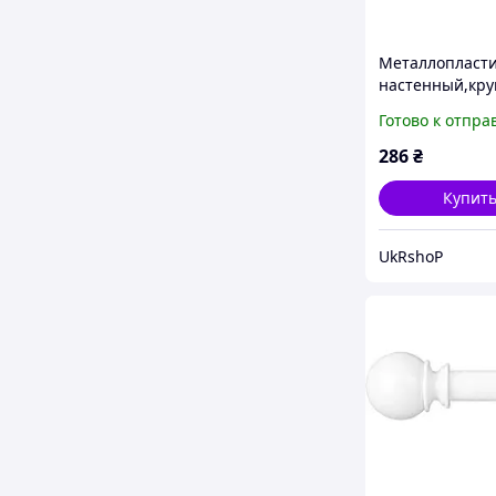
Металлопласт
настенный,кру
карниз для шт
Готово к отпра
спальню 2 м
286
₴
Купит
UkRshoP