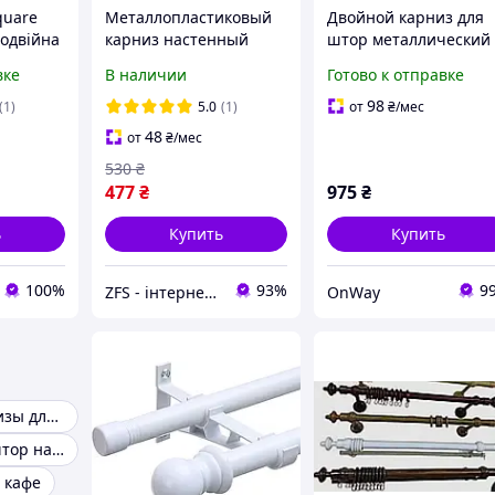
quare
Металлопластиковый
Двойной карниз для
подвійна
карниз настенный
штор металлический
м 200 см
круглый 1,6 м, карнизы
телескопический 120
вке
В наличии
Готово к отправке
настенные для штор
140 см белый с
1,6 м, карниз на стену
круглым наконечник
98
(1)
5.0
(1)
от
₴
/мес
разных размеров
48
от
₴
/мес
530
₴
477
₴
975
₴
ь
Купить
Купить
100%
93%
9
ZFS - інтернет-магазин товарів для дому та відпочинку
OnWay
Двойные карнизы для штор
Карнизы для штор настенные
 кафе