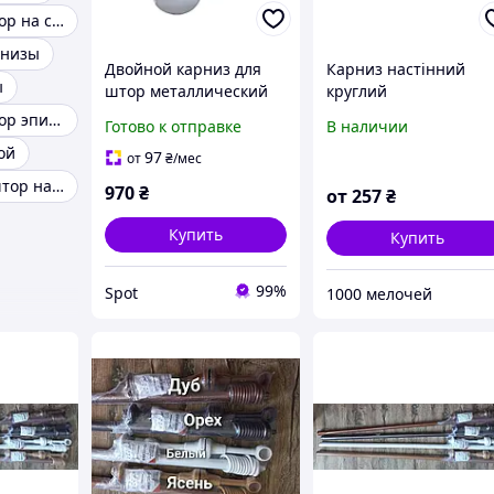
Карниз для штор на стену
рнизы
Двойной карниз для
Карниз настінний
ы
штор металлический
круглий
телескопический 120-
Карниз для штор эпицентр
Готово к отправке
В наличии
140 см белый с
ой
круглым наконечником
97
от
₴
/мес
Карнизы для штор настенные пластиковые
970
₴
от
257
₴
Купить
Купить
99%
Spot
1000 мелочей