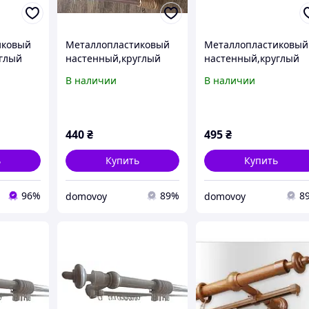
иковый
Металлопластиковый
Металлопластиковый
глый
настенный,круглый
настенный,круглый
ор в
карниз для штор в
карниз для штор в
В наличии
В наличии
спальню 3,5 м
спальню 4 м
440
₴
495
₴
ь
Купить
Купить
96%
89%
8
domovoy
domovoy