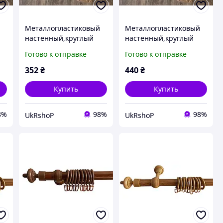
Металлопластиковый
Металлопластиковый
настенный,круглый
настенный,круглый
карниз для штор в
карниз для штор в
Готово к отправке
Готово к отправке
спальню 2,8 м
спальню 3,5 м
352
₴
440
₴
Купить
Купить
8%
98%
98%
UkRshoP
UkRshoP