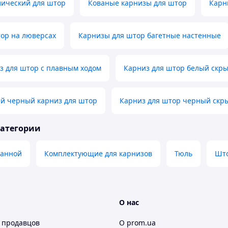
лический для штор
Кованые карнизы для штор
Карн
тор на люверсах
Карнизы для штор багетные настенные
з для штор с плавным ходом
Карниз для штор белый скр
й черный карниз для штор
Карниз для штор черный скр
категории
ванной
Комплектующие для карнизов
Тюль
Што
О нас
 продавцов
О prom.ua