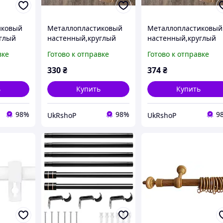
иковый
Металлопластиковый
Металлопластиковый
глый
настенный,круглый
настенный,круглый
ор в
карниз для штор в
карниз для штор в
вке
Готово к отправке
Готово к отправке
спальню 2,4 м
спальню 3 м
330
₴
374
₴
ь
Купить
Купить
98%
98%
9
UkRshoP
UkRshoP