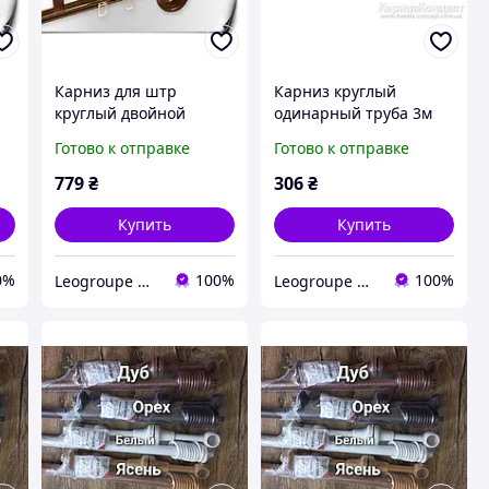
Карниз для штр
Карниз круглый
круглый двойной
одинарный труба 3м
труба+шина 3м махонь
черешня
Готово к отправке
Готово к отправке
779
₴
306
₴
Купить
Купить
0%
100%
100%
Leogroupe — карнизи для штор по доступним цінам
Leogroupe — карнизи для штор по доступним цінам