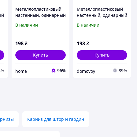
Металлопластиковый
Металлопластиковый
ый
настенный, одинарный
настенный, одинарный
круглый карниз для
круглый карниз для
В наличии
В наличии
м
штор в спальню 1,2 м
штор в спальню 1,2 м
дуб
ясень
198
₴
198
₴
Купить
Купить
6%
96%
89%
home
domovoy
арнизы
Карниз для штор и гардин