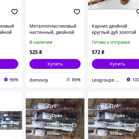
иковый
Металлопластиковый
Карниз двойной
ойной
настенный, двойной
круглый дуб золотой
з для
круглый карниз для
+шина 3м
В наличии
Готово к отправке
ю 3 м
штор в спальню 3 м
белый
525
₴
572
₴
ь
Купить
Купить
96%
89%
10
domovoy
Leogroupe — карнизи для штор по доступним цінам