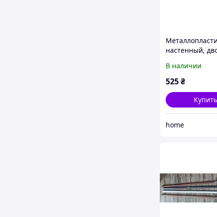
Металлопласт
настенный, дв
круглый карни
В наличии
штор в спальн
белый
525
₴
Купит
home