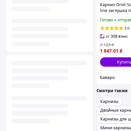
Карниз Orvit S
line заглушка 
тримач 14-17 с
Готово к отпра
Чорний
5.0
308
от
₴
/мес
2 123
₴
1 847
.01
₴
Купит
Баваро
Смотри также
Карнизы
Мини-карнизы