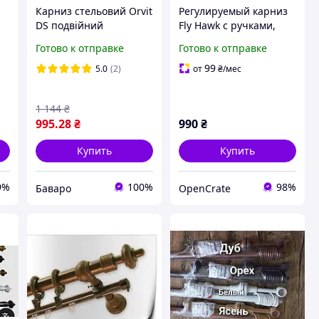
Карниз стельовий Orvit
Регулируемый карниз
DS подвійний
Fly Hawk с ручками,
-
посилений
кронштейнами и
Готово к отправке
Готово к отправке
алюмінієвий 300 см
набором фурнитуры из
ом
чорний
нержавеющей стали,
99
5.0
(2)
от
₴
/мес
декоративный,
1 144
₴
995
.28
₴
990
₴
Купить
Купить
9%
100%
98%
Баваро
OpenCrate