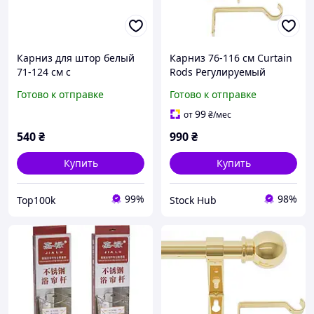
Карниз для штор белый
Карниз 76-116 см Curtain
71-124 см с
Rods Регулируемый
кронштейнами,
металлический карниз
Готово к отправке
Готово к отправке
декоративный
для окон, Стильный
металлический 16 мм
штанговый карниз
99
от
₴
/мес
540
₴
990
₴
Купить
Купить
99%
98%
Top100k
Stock Hub