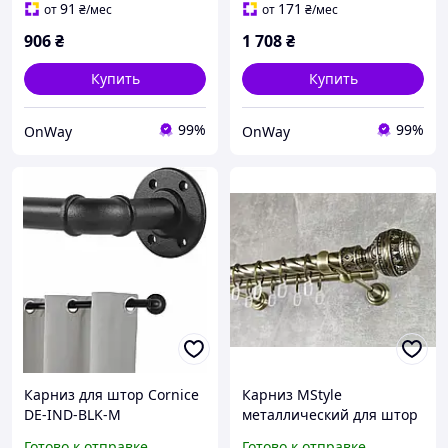
матовый черный для
раздвижной с полыми
91
171
от
₴
/мес
от
₴
/мес
помещений
наконечникам
906
₴
1 708
₴
Купить
Купить
99%
99%
OnWay
OnWay
Карниз для штор Cornice
Карниз MStyle
DE-IND-BLK-M
металлический для штор
металлический
двухрядный Арабеска
Готово к отправке
Готово к отправке