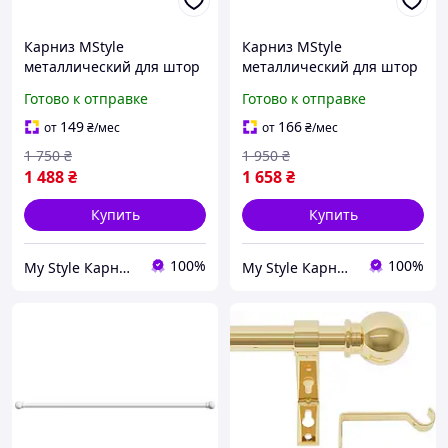
Карниз MStyle
Карниз MStyle
металлический для штор
металлический для штор
двухрядный Савона
двухрядный Савона
Готово к отправке
Готово к отправке
25/19мм гладкий 240см
25/19мм гладкий 300см
Антик (A010004)
Антик (A010005)
149
166
от
₴
/мес
от
₴
/мес
1 750
₴
1 950
₴
1 488
₴
1 658
₴
Купить
Купить
100%
100%
My Style Карнизы & Аксессуары
My Style Карнизы & Аксессуары