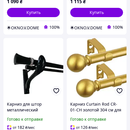
1 090
₴
1 115
₴
Купить
Купить
100%
100%
🌟OKNO.V.DOME
🌟OKNO.V.DOME
Карниз для штор
Карниз Curtain Rod CR-
металлический
01-CH золотой 304 см для
двухрядный 25/19 мм 160
тяжелых и легких штор
Готово к отправке
Готово к отправке
см Черный матовый
металлический
Ретро Плутон с
классический стиль
182
126
от
₴
/мес
от
₴
/мес