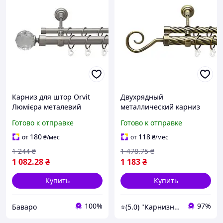
Карниз для штор Orvit
Двухрядный
Люмієра металевий
металлический карниз
дворядний гладка труба
для штор Orvit, открытая
Готово к отправке
Готово к отправке
кільце металеве Сатин
витая трубка,
25\19 мм 160 см
металлическое кольцо,
180
118
от
₴
/мес
от
₴
/мес
античный стиль, 25/19
1 244
₴
1 478
.75
₴
мм, 240 см
1 082
.28
₴
1 183
₴
Купить
Купить
100%
97%
Баваро
⭐️(5.0) "Карнизный Гуру" интернет-магазин карнизов, штор, гардин и жалюзи