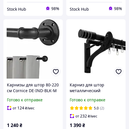
98%
98%
Stock Hub
Stock Hub
Карнизы для штор 80-220
Карниз для штор
см Cornice DE-IND-BLK-M
металлический
Металлический
двухрядный 25/19 мм 160
Готово к отправке
Готово к отправке
регулируемый карниз для
см Черный матовый
штор
Ретро Барамелла Orvit
124
от
₴
/мес
5.0
(2)
232
от
₴
/мес
1 240
₴
1 390
₴