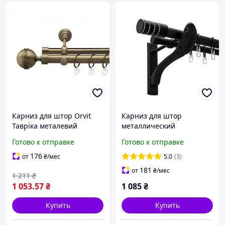
Карниз для штор Orvit
Карниз для штор
Тавріка металевий
металлический
дворядний гладка труба
двухрядный 25/19 мм 160
Готово к отправке
Готово к отправке
кільце металеве Антик
см Черный матовый
25\19 мм 160 см
Ретро Барамелла Orvit
176
от
₴
/мес
5.0
(3)
181
от
₴
/мес
1 211
₴
1 053
.57
₴
1 085
₴
Купить
Купить