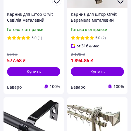
Карниз для штор Orvit
Карниз для штор Orvit
Севілія металевий
Барамела металевий
однорядний
дворядний ретро кручена
Готово к отправке
Готово к отправке
циліндричний гладка
труба кільце металеве
труба кільце металеве
Антик 25\19 мм 240 см
5.0
(1)
5.0
(2)
Антик 16 мм 160см
316
от
₴
/мес
664
₴
2 178
₴
577
.68
₴
1 894
.86
₴
Купить
Купить
100%
100%
Баваро
Баваро