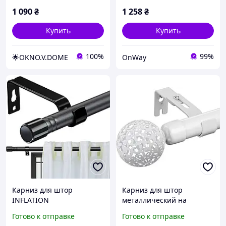
кристаллом Orvit
1 090
₴
1 258
₴
Купить
Купить
100%
99%
🌟OKNO.V.DOME
OnWay
Карниз для штор
Карниз для штор
INFLATION
металлический на
металлический
люверсах регулируемый
Готово к отправке
Готово к отправке
регулируемый 77-165 см
76-330 см белый Harrms