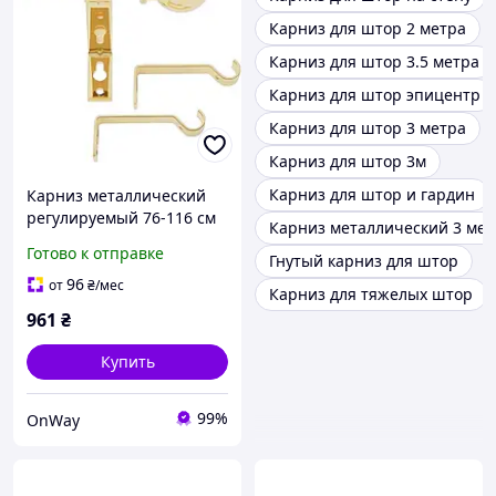
Карниз для штор 2 метра
Карниз для штор 3.5 метра
Карниз для штор эпицентр
Карниз для штор 3 метра
Карниз для штор 3м
Карниз для штор и гардин
Карниз металлический
регулируемый 76-116 см
Карниз металлический 3 мет
золотой для штор
Готово к отправке
Гнутый карниз для штор
настенный стильный
штанговый
96
от
₴
/мес
Карниз для тяжелых штор
961
₴
Купить
99%
OnWay