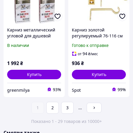
Карниз металлический
Карниз золотой
угловой для душевой
регулируемый 76-116 см
шторы 90*130см 1 шт. - 3
для окон штанговый
В наличии
Готово к отправке
шт. Артикул/Код 15534
металлический для штор
и занавесок
94
от
₴
/мес
1 992
₴
936
₴
Купить
Купить
93%
99%
greenmilya
Spot
1
2
3
...
Показано 1 - 29 товаров из 10000+
Смотри также