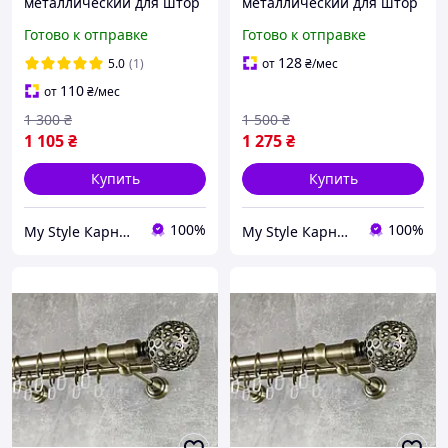
металлический для штор
металлический для штор
двухрядный Савона
двухрядный Савона
Готово к отправке
Готово к отправке
25/19мм гладкий 160см
25/19мм гладкий 200см
Антик (A010002)
Антик (A010003)
128
5.0
(1)
от
₴
/мес
110
от
₴
/мес
1 300
₴
1 500
₴
1 105
₴
1 275
₴
Купить
Купить
100%
100%
My Style Карнизы & Аксессуары
My Style Карнизы & Аксессуары