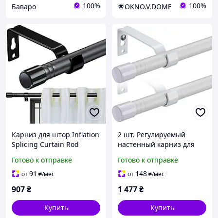
100%
100%
Баваро
🌟OKNO.V.DOME
Карниз для штор Inflation
2 шт. Регулируемый
Splicing Curtain Rod
настенный карниз для
Металлический карнизс
штор 76 224 см Harrms
Готово к отправке
Готово к отправке
регулируемой длиной 77 -
Металлический
165 см
раздвижной карниз для
91
148
от
₴
/мес
от
₴
/мес
штор
907
₴
1 477
₴
Купить
Купить