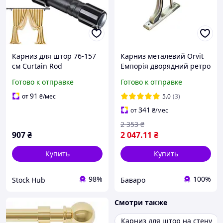
Карниз для штор 76-157
Карниз металевий Orvit
см Curtain Rod
Емпорія дворядний ретро
Регулируемый
рифлена труба Антик
Готово к отправке
Готово к отправке
металлический карниз
25\19 мм 300 см
для оконных штор
91
от
₴
/мес
5.0
(3)
341
от
₴
/мес
2 353
₴
907
₴
2 047
.11
₴
Купить
Купить
98%
100%
Stock Hub
Баваро
Смотри также
Карниз для штор на стену