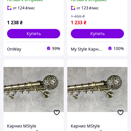
раздвижной 80-220 см
25/19мм крученый 160см
черный промышленный
Антик (A010001)
124
123
от
₴
/мес
от
₴
/мес
стиль
1 450
₴
1 238
₴
1 233
₴
Купить
Купить
99%
100%
OnWay
My Style Карнизы & Аксессуары
Карниз MStyle
Карниз MStyle