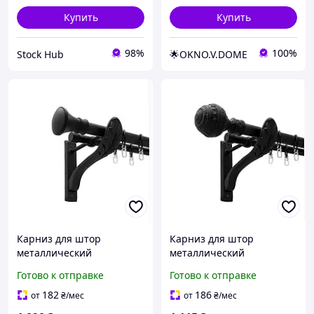
Купить
Купить
98%
100%
Stock Hub
🌟OKNO.V.DOME
Карниз для штор
Карниз для штор
металлический
металлический
двухрядный 25/19 мм 160
двухрядный 25/19 мм 160
Готово к отправке
Готово к отправке
см Черный матовый
см Черный матовый
Ретро Люксор Orvit
Ретро Арабеска Orvit
182
186
от
₴
/мес
от
₴
/мес