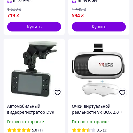
72
59
от
₴
/мес
от
₴
/мес
1 530
₴
1 449
₴
719
₴
594
₴
Купить
Купить
Автомобильный
Очки виртуальной
видеорегистратор DVR
реальности VR BOX 2.0 +
K6000 Full HD 1080 P,
пульт (Джойстик)
Готово к отправке
Готово к отправке
качественный
регистратор для авто
5.0
(1)
3.5
(2)