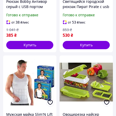
Рюкзак Bobby Антивор
Светящийся городской
серый с USB портом
рюкзак Пират Pirate с usb
зарядкой + замок 35 л
Готово к отправке
Готово к отправке
Чёрный
38
53
от
₴
/мес
от
₴
/мес
1 041
₴
853
₴
385
₴
530
₴
Купить
Купить
Мужская майка Slim'N Lift
Овощерезка найсер