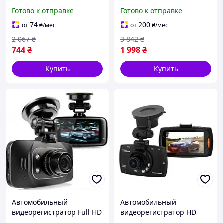
авторегистратор,
5000 Car Camcorder,
Готово к отправке
Готово к отправке
регистратор авто
авторегистратор,
регистратор авто
74
200
от
₴
/мес
от
₴
/мес
2 067
₴
3 842
₴
744
₴
1 998
₴
Купить
Купить
Автомобильный
Автомобильный
видеорегистратор Full HD
видеорегистратор HD
GS8000l,
129, авторегистратор,