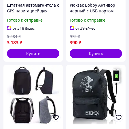
Штатная автомагнитола с
Рюкзак Bobby Антивор
GPS навигацией для
черный с USB портом
автомобилей Toyota Prado
Готово к отправке
Готово к отправке
150 (2009-2013) Android
5.0.1
318
39
от
₴
/мес
от
₴
/мес
5 584
₴
975
₴
3 183
₴
390
₴
Купить
Купить