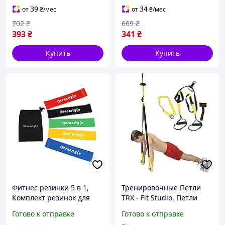
39
34
от
₴
/мес
от
₴
/мес
702
₴
669
₴
393
₴
341
₴
Купить
Купить
Фитнес резинки 5 в 1,
Тренировочные Петли
Комплект резинок для
TRX - Fit Studio, Петли
фитнеса
подвесные для
Готово к отправке
Готово к отправке
функционального