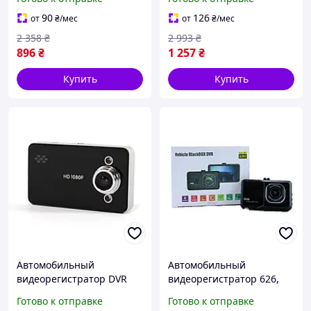
регистратор авто
регистратор авто
90
126
от
₴
/мес
от
₴
/мес
2 358
₴
2 993
₴
896
₴
1 257
₴
Купить
Купить
Автомобильный
Автомобильный
видеорегистратор DVR
видеорегистратор 626,
K6000 B без HDMI,
Видеорегистратор WDR
Готово к отправке
Готово к отправке
качественный
T626 1080P Full HD