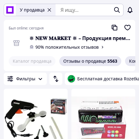
У продавца
Был online:
сегодня
🔆 𝐍𝐄𝐖 𝐌𝐀𝐑𝐊𝐄𝐓 🔆 – Продукция премиум-класса от официального представителя!
90% положительных отзывов
Каталог продавца
Отзывы о продавце
5563
Кон
Фильтры
Бесплатная доставка Rozetk