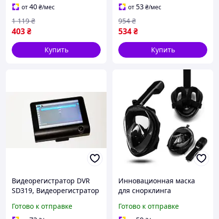
регистратор для авто
40
53
от
₴
/мес
от
₴
/мес
1 119
₴
954
₴
403
₴
534
₴
Купить
Купить
Видеорегистратор DVR
Инновационная маска
SD319, Видеорегистратор
для снорклинга
на 3 камеры, Регистратор
подводного плавания
Готово к отправке
Готово к отправке
в авто
Easybreath черная