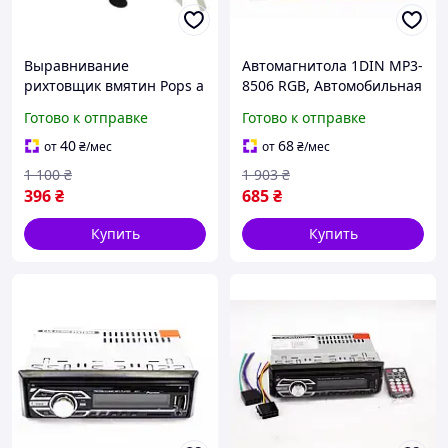
Выравнивание
Автомагнитола 1DIN MP3-
рихтовщик вмятин Pops a
8506 RGB, Автомобильная
Dent
магнитола, RGB панель +
Готово к отправке
Готово к отправке
пульт управления
40
68
от
₴
/мес
от
₴
/мес
1 100
₴
1 903
₴
396
₴
685
₴
Купить
Купить