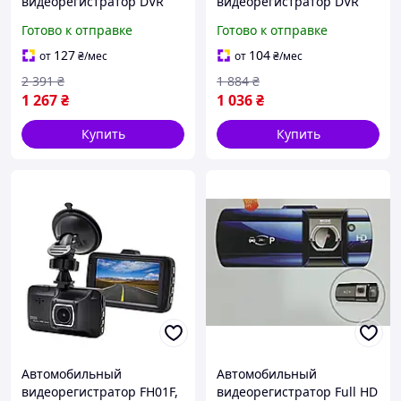
видеорегистратор DVR
видеорегистратор DVR
CT520 2 камеры,
H37, авторегистратор,
Готово к отправке
Готово к отправке
авторегистратор,
регистратор авто
регистратор авто
127
104
от
₴
/мес
от
₴
/мес
2 391
₴
1 884
₴
1 267
₴
1 036
₴
Купить
Купить
Автомобильный
Автомобильный
видеорегистратор FH01F,
видеорегистратор Full HD