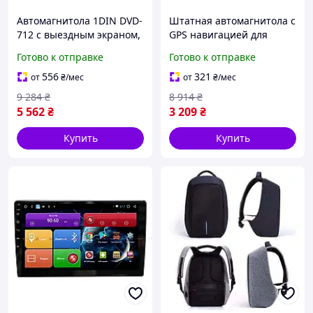
Автомагнитола 1DIN DVD-
Штатная автомагнитола с
712 с выездным экраном,
GPS навигацией для
Автомобильная
автомобилей Toyota Prado
Готово к отправке
Готово к отправке
магнитола + пульт
под управлением ОС
управления
Android
556
321
от
₴
/мес
от
₴
/мес
9 284
₴
8 914
₴
5 562
₴
3 209
₴
Купить
Купить