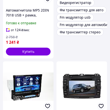
Видеорегистратор
Фм трансмиттер для авто
Автомагнитола MP5 2DIN
7018 USB + рамка,
Fm модулятор usb
Автомобильная
Готово к отправке
Fm модулятор для автомобил
магнитола,
USB+Bluetoth+Камера
124
от
₴
/мес
Фм трансмиттер стерео
2 758
₴
1 241
₴
Купить