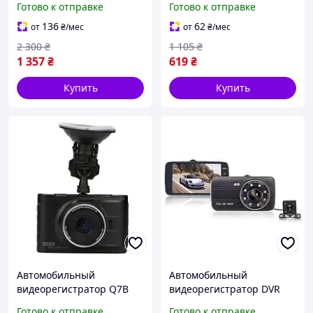
Готово к отправке
Готово к отправке
авторегистратор,
регистратор авто
регистратор авто
136
62
от
₴
/мес
от
₴
/мес
2 300
₴
1 105
₴
1 357
₴
619
₴
Купить
Купить
Автомобильный
Автомобильный
видеорегистратор Q7B
видеорегистратор DVR
(HD378), авторегистратор,
S16, авторегистратор,
Готово к отправке
Готово к отправке