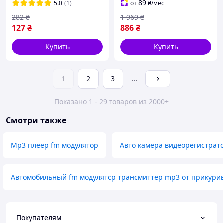
тренинга
89
5.0
(1)
от
₴
/мес
282
₴
1 969
₴
127
₴
886
₴
Купить
Купить
1
2
3
...
Показано 1 - 29 товаров из 2000+
Смотри также
Mp3 плеер fm модулятор
Авто камера видеорегистрат
Автомобильный fm модулятор трансмиттер mp3 от прикури
Покупателям