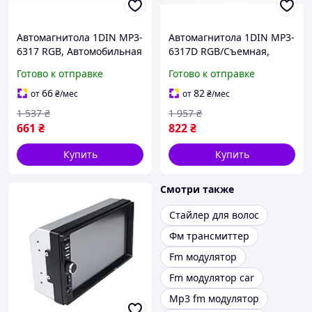
Автомагнитола 1DIN MP3-
Автомагнитола 1DIN MP3-
6317 RGB, Автомобильная
6317D RGB/Съемная,
магнитола, RGB панель +
Автомобильная
Готово к отправке
Готово к отправке
пульт управления
магнитола, RGB панель +
пульт управления
66
82
от
₴
/мес
от
₴
/мес
1 537
₴
1 957
₴
661
₴
822
₴
Купить
Купить
Смотри также
Стайлер для волос
Фм трансмиттер
Fm модулятор
Fm модулятор car
Mp3 fm модулятор