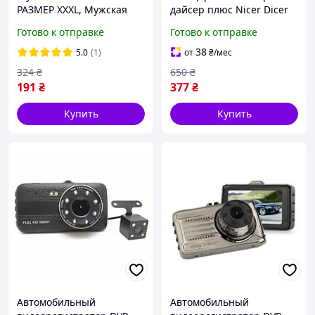
РАЗМЕР XXXL, Мужская
дайсер плюс Nicer Dicer
утягивающая майка S-
Plus
Готово к отправке
Готово к отправке
XXXL
38
5.0
(1)
от
₴
/мес
324
₴
650
₴
191
₴
377
₴
Купить
Купить
Автомобильный
Автомобильный