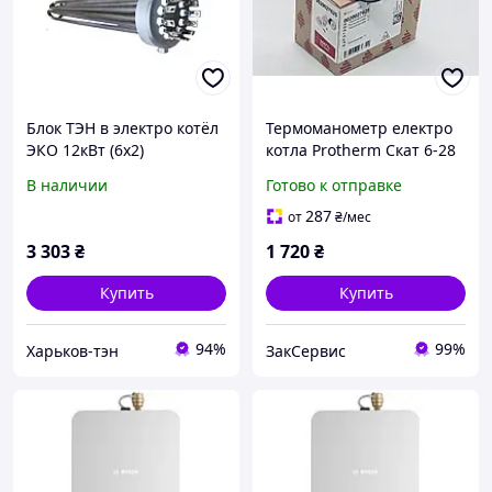
Блок ТЭН в электро котёл
Термоманометр електро
ЭКО 12кВт (6х2)
котла Protherm Скат 6-28
К11 0020027625
В наличии
Готово к отправке
287
от
₴
/мес
3 303
₴
1 720
₴
Купить
Купить
94%
99%
Харьков-тэн
ЗакСервис