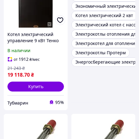
Экономичный электрический
Котел электрический 2 квт
Электрический котел с насос
Электрокотлы отопления для
Котел электрический
управление 9 кВт Тенко
Электрокотел для отопления
Standart Digital Plus SDKE
В наличии
Электрокотлы Протерм
Плюс, настенный электро
котел
1912
от
₴
/мес
Энергосберегающие электри
21 243
₴
19 118
.70
₴
Купить
95%
Тубмарин