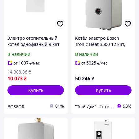
Электро отопительный
Котёл электро Bosch
котел однофазный 9 кВт
Tronic Heat 3500 12 кВт,
одноконтурный viterm
220V, одноконтурный с
В наличии
В наличии
standart
насосом 7738504946
1007
5025
от
₴
/мес
от
₴
/мес
14 388
.86
₴
10 073
₴
50 246
₴
Купить
Купить
81%
93%
BOSFOR
"Твій Дім" - Інтернет-гіпермаркет