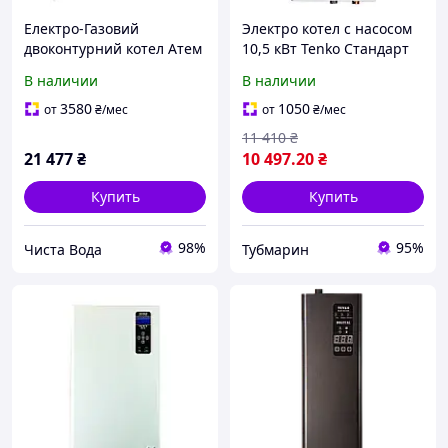
Електро-Газовий
Электро котел с насосом
двоконтурний котел Атем
10,5 кВт Tenko Стандарт
Житомир-3 12,5 кВт + 4,5
380 В СКЕ, настенный
В наличии
В наличии
кВт ТЕН
электрический
одноконтурный
3580
1050
от
₴
/мес
от
₴
/мес
электрокотел
11 410
₴
21 477
₴
10 497
.20
₴
Купить
Купить
98%
95%
Чиста Вода
Тубмарин