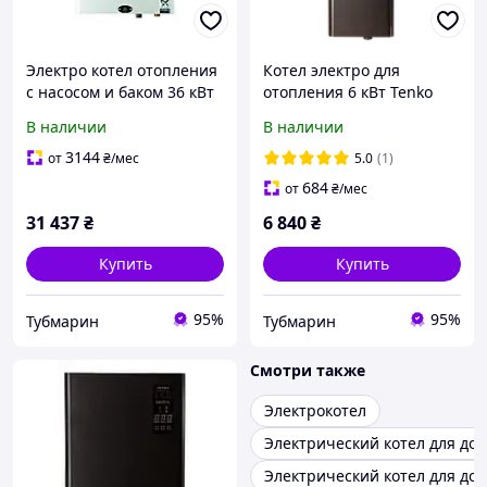
Электро котел отопления
Котел электро для
с насосом и баком 36 кВт
отопления 6 кВт Tenko
Tenko Премиум+ 380 В
Digital DKE 220/400,
В наличии
В наличии
ППКЕ, с программатором
настенный
навесной
электрический котел без
3144
от
₴
/мес
5.0
(1)
насоса
684
от
₴
/мес
31 437
₴
6 840
₴
Купить
Купить
95%
95%
Тубмарин
Тубмарин
Смотри также
Электрокотел
Электрический котел для до
Электрический котел для до