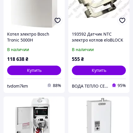
Котел электро Bosch
193592 Датчик NTC
Tronic 5000H
электро котлов eloBLOCK
одноконтурный 36кВт
VE /14 Vaillant
В наличии
В наличии
380В с насосом
118 638
₴
555
₴
Купить
Купить
88%
95%
tvdom7km
ВОДА ТЕПЛО СЕРВІС