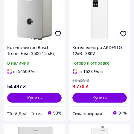
Котёл электро Bosch
Котел електро ARDESTO
Tronic Heat 3500 15 кВт,
12кВт 380V
380V, одноконтурный с
одноконтурний з насосом
В наличии
Готово к отправке
насосом 7738504947
5450
1628
от
₴
/мес
от
₴
/мес
10 259
₴
54 497
₴
9 770
₴
Купить
Купить
93%
91%
"Твій Дім" - Інтернет-гіпермаркет
Сила природи