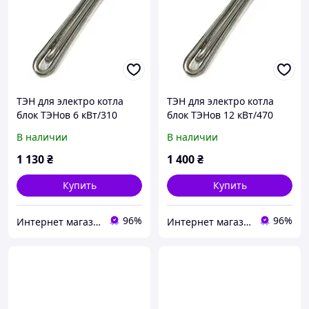
ТЭН для электро котла
ТЭН для электро котла
блок ТЭНов 6 кВт/310
блок ТЭНов 12 кВт/470
мм/1,5" (48 мм) 220/380 В,
мм/ 1,5" (48 мм) ,220/380
В наличии
В наличии
гайка латунная (Турция)
В, гайка латунная
1 130
₴
1 400
₴
Купить
Купить
96%
96%
Интернет магазин HEATERS - тэны и аксессуары.
Интернет магазин HEATERS - тэны и аксессуары.