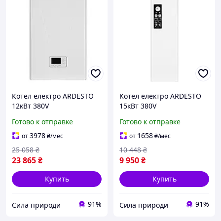
Котел електро ARDESTO
Котел електро ARDESTO
12кВт 380V
15кВт 380V
одноконтурний з насосом
одноконтурний з насосом
Готово к отправке
Готово к отправке
програмований
3978
1658
от
₴
/мес
от
₴
/мес
25 058
₴
10 448
₴
23 865
₴
9 950
₴
Купить
Купить
91%
91%
Сила природи
Сила природи