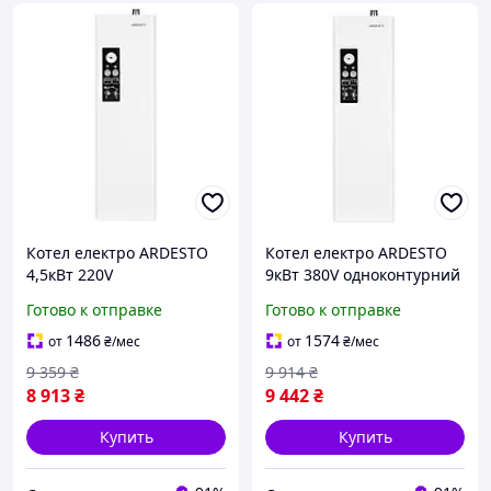
Котел електро ARDESTO
Котел електро ARDESTO
4,5кВт 220V
9кВт 380V одноконтурний
одноконтурний з насосом
з насосом
Готово к отправке
Готово к отправке
1486
1574
от
₴
/мес
от
₴
/мес
9 359
₴
9 914
₴
8 913
₴
9 442
₴
Купить
Купить