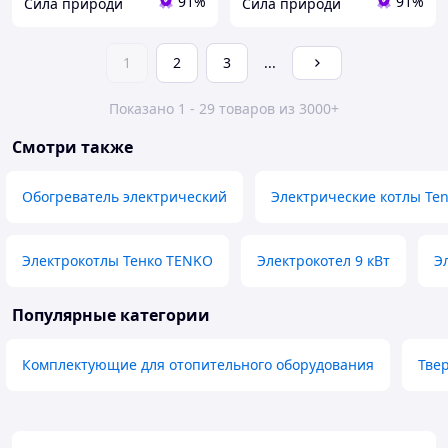
91%
91%
Сила природи
Сила природи
1
2
3
...
Показано 1 - 29 товаров из 3000+
Смотри также
Обогреватель электрический
Электрические котлы Te
Электрокотлы Тенко TENKO
Электрокотел 9 кВт
Э
Популярные категории
Комплектующие для отопительного оборудования
Тве