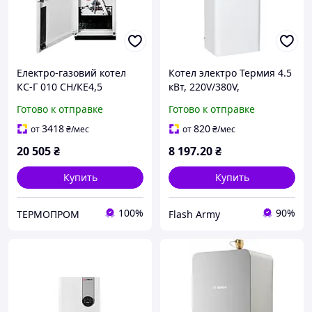
Електро-газовий котел
Котел электро Термия 4.5
КС-Г 010 СН/КЕ4,5
кВт, 220V/380V,
электронное управление,
Готово к отправке
Готово к отправке
без насоса
3418
820
от
₴
/мес
от
₴
/мес
20 505
₴
8 197
.20
₴
Купить
Купить
100%
90%
TEPMOПРОМ
Flash Army