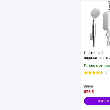
Проточный
водонагревате
Delimano RX-02
Готово к отпра
душем и экран
HP227
4.1
736
₴
626
₴
Купит