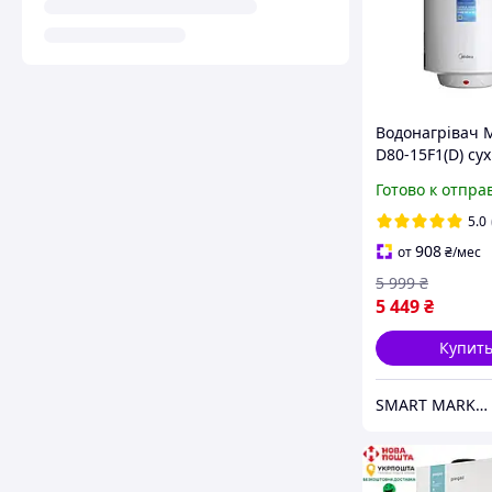
Водонагрівач M
D80-15F1(D) су
Готово к отпра
5.0
908
от
₴
/мес
5 999
₴
5 449
₴
Купит
SMART MARKET