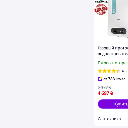
Газовый прот
водонагревате
медный
Готово к отпра
теплообменник
Hermes White 
4.8
783
от
₴
/мес
6 177
₴
4 697
₴
Купит
Сантехника Теплотехника Все для Дома