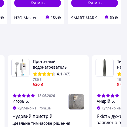
Купить
Купить
6%
100%
99%
H2O Master
SMART MARKET
Проточный
Тита
водонагреватель
нерж
Delimano RX-021 с душем
(вод
4.1
(47)
и экраном HP227
бойл
736
₴
10 19
626
₴
водо
9 09
18.06.2026
15.
Игорь Б.
Андрій Б.
Куплено на Prom.ua
Куплено на Pr
Чудовий пристрій!
Якість дуже г
заявлено ви
Ідеальне тимчасове рішення