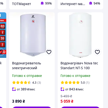
8%
99%
94%
ТОТМаркет
Интернет-магазин Строй Дом
й
Водонагреватель
Водонагрівач Nova tec
электрический
Standart NT-S 100
Aquaforce - Neptune
Готово к отправке
Готово к отправке
W30 верт. Бойлер 30
литров
4.3
(3)
5.0
(1)
ер
389
843
от
₴
/мес
от
₴
/мес
5 459
₴
3 890
₴
5 059
₴