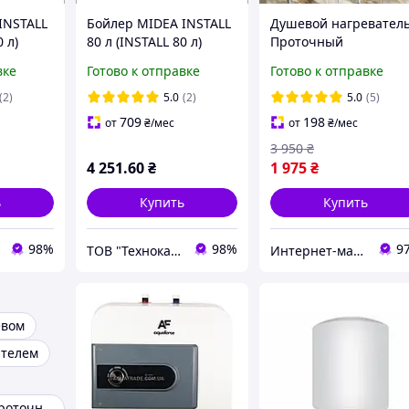
INSTALL
Бойлер MIDEA INSTALL
Душевой нагреватель
0 л)
80 л (INSTALL 80 л)
Проточный
электроводонагреват
вке
Готово к отправке
Готово к отправке
ь с душем проточны
водонагреватель 5.5
(2)
5.0
(2)
5.0
(5)
кВт RYK-006
709
198
от
₴
/мес
от
₴
/мес
3 950
₴
4 251
.60
₴
1 975
₴
ь
Купить
Купить
98%
98%
9
ТОВ "Технокарпати"
Интернет-магазин "EasyBuy"
евом
ателем
Нагреватели проточной воды