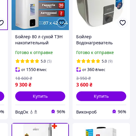
Бойлер 80 л сухой ТЭН
Бойлер
накопительный
Водонагреватель
х
электрический
Midea D10-20VI (U)
Готово к отправке
Готово к отправке
водонагреватель
Мидея под мойку
Бойлер 80 литров
5.0
(5)
5.0
(9)
сухой тэн
1550
360
от
₴
/мес
от
₴
/мес
18 600
₴
3 950
₴
9 300
₴
3 600
₴
Купить
Купить
0%
96%
96%
ВодОк 💧🚿
Виконроб