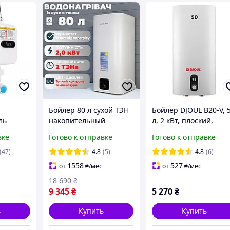
Бойлер 80 л сухой ТЭН
Бойлер DJOUL B20-V, 
ль
накопительный
л, 2 кВт, плоский,
1 с
водонагреватель 2 кВт
нижнее подключение
вке
Готово к отправке
Готово к отправке
ом
Бойлер с сухим теном
мокрый тэн
80
(47)
4.8
(5)
4.8
(6)
1558
527
от
₴
/мес
от
₴
/мес
18 690
₴
9 345
₴
5 270
₴
ь
Купить
Купить