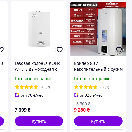
50
Газовая колонка KOER
Бойлер 80 л
WHITE дымоходная с
накопительный с сухим
,
пьезорозжигом 10 л/
ТЭНом вертикальный
Готово к отправке
Готово к отправке
мин (цвет белый)
Бойлер 80 литров с
сухим теном
5.0
(2)
5.0
(3)
770
928
от
₴
/мес
от
₴
/мес
18 560
₴
7 699
₴
9 280
₴
Купить
Купить