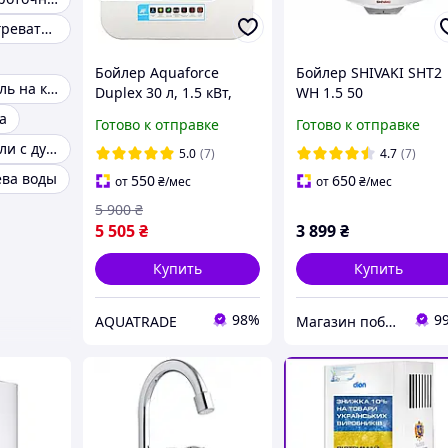
Краны-водонагреватели
Бойлер Aquaforce
Бойлер SHIVAKI SHT2
Водонагреватель на кухню
Duplex 30 л, 1.5 кВт,
WH 1.5 50
верхнее подключение,
а
Готово к отправке
Готово к отправке
мокрый тэн
Водонагреватели с душем
5.0
(7)
4.7
(7)
ева воды
550
650
от
₴
/мес
от
₴
/мес
5 900
₴
5 505
₴
3 899
₴
Купить
Купить
98%
9
AQUATRADE
Магазин побутової техніки "De Deshevo"