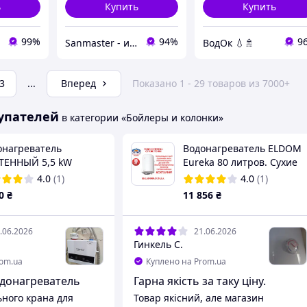
ь
Купить
Купить
99%
94%
9
Sanmaster - интернет-магазин сантехники
ВодОк 💧🚿
3
...
Вперед
Показано 1 - 29 товаров из 7000+
упателей
в категории «Бойлеры и колонки»
онагреватель
Водонагреватель ELDOM
ТЕННЫЙ 5,5 kW
Eureka 80 литров. Сухие
точный, с
тэны! Болгария!
4.0
(1)
4.0
(1)
икатором
0
₴
11 856
₴
пературы ZERIX BWH-
S (со шлангом и
ой, без вилки)
.06.2026
21.06.2026
015)
Гинкель С.
rom.ua
Куплено на Prom.ua
донагреватель
Гарна якість за таку ціну.
ьного крана для
Товар якісний, але магазин