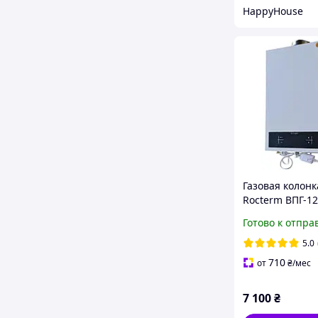
HappyHouse
Газовая колонк
Rocterm ВПГ-1
(турбо) c трубо
Готово к отпра
мин
5.0
710
от
₴
/мес
7 100
₴