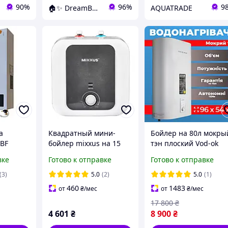
90%
96%
9
🏠✨ DreamBuy ✨🏠
AQUATRADE
а
Квадратный мини-
Бойлер на 80л мокры
2BF
бойлер mixxus на 15
тэн плоский Vod-ok
й 12 л/
литров с классом
компактный
вке
Готово к отправке
Готово к отправке
защиты IPX4 под
водонагреватель
раковину,
электрический
(3)
5.0
(2)
5.0
(1)
Накопительный
накопительный Бойл
460
1483
от
₴
/мес
от
₴
/мес
водонагреватель
быстрый нагрев
17 800
₴
4 601
₴
8 900
₴