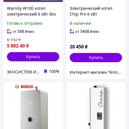
Warmly W100 котел
Электрический котел
электрический 6 кВт без
Chip Pro 6 кВт
насоса
Готово к отправке
В наличии
588
3408
от
₴
/мес
от
₴
/мес
6 192
₴
5 882
.40
₴
20 450
₴
Купить
Купить
100%
ЭКОСИСТЕМ ИНЖИНИРИНГ ООО
Интернет-магазин Теплотехника