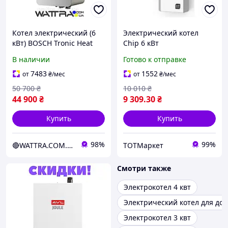
Котел электрический (6
Электрический котел
кВт) BOSCH Tronic Heat
Chip 6 кВт
3500 6 UA ErP настенный
В наличии
Готово к отправке
с насосом и
расширительным баком
7483
1552
от
₴
/мес
от
₴
/мес
50 700
₴
10 010
₴
44 900
₴
9 309
.30
₴
Купить
Купить
98%
99%
🔴WATTRA.COM.UA - дело техники...
ТОТМаркет
Смотри также
Электрокотел 4 квт
Электрический котел для до
Электрокотел 3 квт