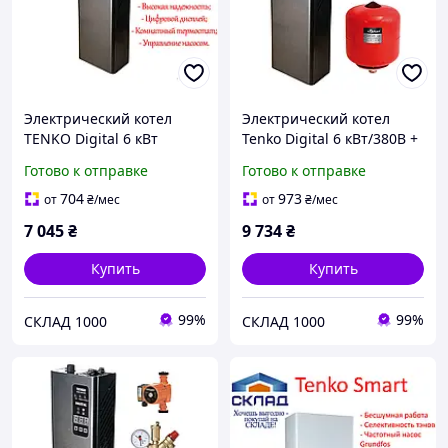
Электрический котел
Электрический котел
TENKO Digital 6 кВт
Tenko Digital 6 кВт/380В +
(230/400В) | Комфорт и
насос, бак, защита! На 60-
Готово к отправке
Готово к отправке
контроль для дома до 80
80 м2!
м²!
704
973
от
₴
/мес
от
₴
/мес
7 045
₴
9 734
₴
Купить
Купить
99%
99%
СКЛАД 1000
СКЛАД 1000