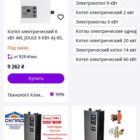
Электрокотел 9 кВт
Котел электрический 2 квт
Электрокотлы 6 кВт
Котлы электрические одноф
Котел электрический 6
кВт AVL JOULE 6 КВт AJ-6S,
Котел электрический 20 квт
теновый с
Под заказ
Электрический котел 14 квт
электромеханическим
расцепителем
926
от
₴
/мес
Котел электрический 60 кВт
9 262
₴
Купить
99%
Технології Клімату Юа