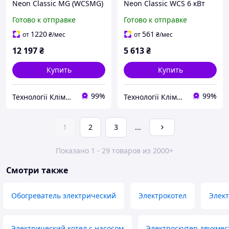
Neon Classic MG (WCSMG)
Neon Classic WCS 6 кВт
6 кВт 220/380 В (с
220/380 В (малошумный-
Готово к отправке
Готово к отправке
магнитным пускателем)
модульний контактор)
1220
561
от
₴
/мес
от
₴
/мес
12 197
₴
5 613
₴
Купить
Купить
99%
99%
Технології Клімату Юа
Технології Клімату Юа
1
2
3
...
Показано 1 - 29 товаров из 2000+
Смотри также
Обогреватель электрический
Электрокотел
Элект
Электрический котел с насосом
Электроскутер двухме