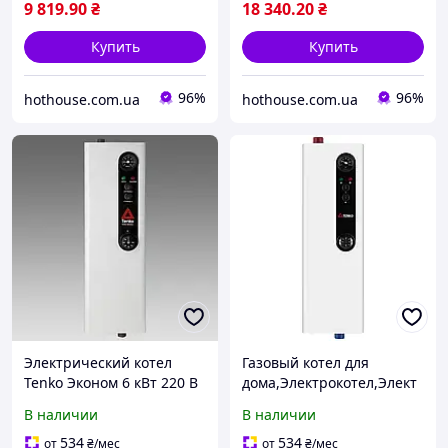
9 819
.90
₴
18 340
.20
₴
Купить
Купить
96%
96%
hothouse.com.ua
hothouse.com.ua
Электрический котел
Газовый котел для
Tenko Эконом 6 кВт 220 В
дома,Электрокотел,Элект
рические котлы,Tenko
В наличии
В наличии
Эконом 6 кВт 220 В
534
534
от
₴
/мес
от
₴
/мес