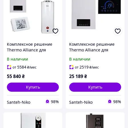
Комплексное решение
Комплексное решение
Thermo Alliance для
Thermo Alliance для
котельные:
котельные:
В наличии
В наличии
электрический котел 6
электрический котел 6
кВт + комплект
кВт + провинный
5584
2519
от
₴
/мес
от
₴
/мес
подключения бойлера +
термостат Wi-Fi
55 840
₴
25 189
₴
комбинированный
Купить
Купить
98%
98%
Santeh-Niko
Santeh-Niko