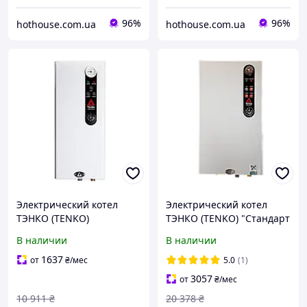
96%
96%
hothouse.com.ua
hothouse.com.ua
Электрический котел
Электрический котел
ТЭНКО (TENKO)
ТЭНКО (TENKO) "Стандарт
"Стандарт" (СКЕ) 6
Плюс" (СПКЕ) 6 кВт/220 В
В наличии
В наличии
кВт/380 В
тенко (насос+расш.
бак+безопасность)
1637
от
₴
/мес
5.0
(1)
3057
от
₴
/мес
10 911
₴
20 378
₴