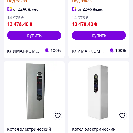
Под заказ
Под заказ
2246
2246
от
₴
/мес
от
₴
/мес
14 976
₴
14 976
₴
13 478
.40
₴
13 478
.40
₴
Купить
Купить
100%
100%
КЛИМАТ-КОМФОРТ
КЛИМАТ-КОМФОРТ
Котел электрический
Котел электрический