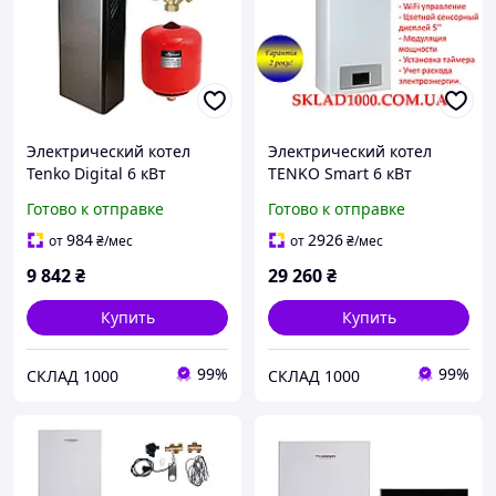
Электрический котел
Электрический котел
Tenko Digital 6 кВт
TENKO Smart 6 кВт
(230/400В) + Насос, Бак,
220/400 В Grundfos. WIFI,
Готово к отправке
Готово к отправке
Защита | Комфорт до 80
симисторы, частотный
м²!
насос.
984
2926
от
₴
/мес
от
₴
/мес
9 842
₴
29 260
₴
Купить
Купить
99%
99%
СКЛАД 1000
СКЛАД 1000