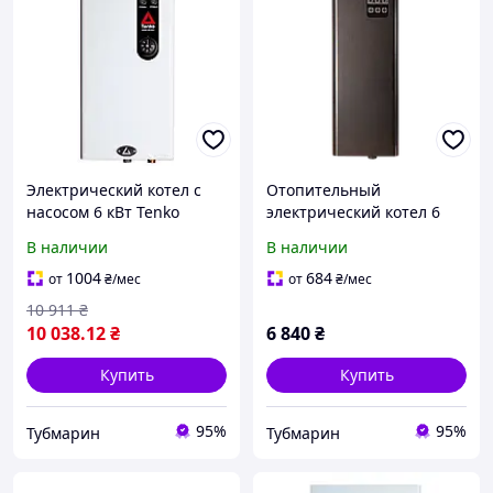
Электрический котел с
Отопительный
насосом 6 кВт Tenko
электрический котел 6
Стандарт 220 В СКЕ,
кВт Tenko 230/400В Digital
В наличии
В наличии
навесной электрокотел
DKE
для квартиры и дома
1004
684
от
₴
/мес
от
₴
/мес
10 911
₴
10 038
.12
₴
6 840
₴
Купить
Купить
95%
95%
Тубмарин
Тубмарин