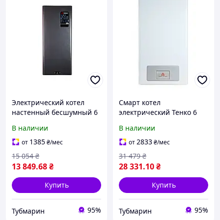
Электрический котел
Смарт котел
настенный бесшумный 6
электрический Тенко 6
кВт Tenko Стандарт
квт 380 В
В наличии
В наличии
Digital 230/400В SDКЕ
1385
2833
от
₴
/мес
от
₴
/мес
15 054
₴
31 479
₴
13 849
.68
₴
28 331
.10
₴
Купить
Купить
95%
95%
Тубмарин
Тубмарин