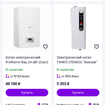
Котел электрический
Электрический котел
Protherm Ray 24 кВт (Скат)
ТЭНКО (TENKO) "Эконом"
24KE/14 ЕU (6+6+6+6 кВт) с
(КЕ) 6 кВт/220 В
В наличии
В наличии
шиной eBus
8183
892
от
₴
/мес
от
₴
/мес
49 100
₴
5 353
₴
Купить
Купить
97%
96%
SAT Systems
hothouse.com.ua