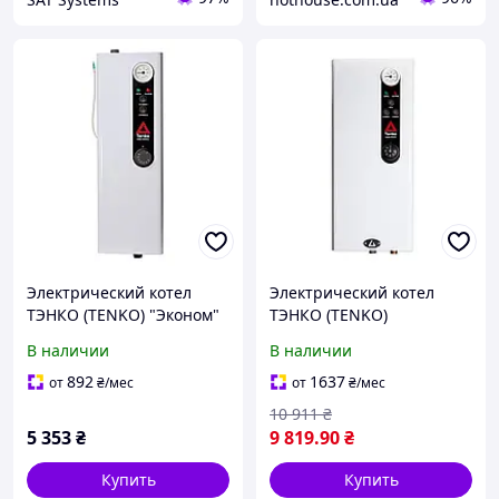
Электрический котел
Электрический котел
ТЭНКО (TENKO) "Эконом"
ТЭНКО (TENKO)
(КЕ) 6 кВт/380В
"Стандарт" (СКЕ) 6
В наличии
В наличии
кВт/220 В
892
1637
от
₴
/мес
от
₴
/мес
10 911
₴
5 353
₴
9 819
.90
₴
Купить
Купить