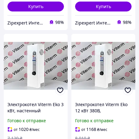
Купить
Купить
98%
98%
Zipexpert Интернет-магазин по продаже ювелирных украшений и всего еще
Zipexpert Интернет-магазин по продаже ювелирных украшений и всего еще
Электрокотел Viterm Eko 3
Электрокотел Viterm Eko
кВт, настенный
12 кВт 380В,
электрообогреватель,
электрический котел,
Готово к отправке
Готово к отправке
котел для отопления дома
бойлер для отопления
дома
1020
1168
от
₴
/мес
от
₴
/мес
7 120
₴
8 010
₴