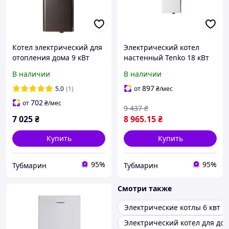
Котел электрический для
Электрический котел
отопления дома 9 кВт
настенный Tenko 18 кВт
Tenko 380 V Digital DKE,
Эконом 380 В КЕ,
В наличии
В наличии
навесной электрокотел
электрокотел без насоса
для отопления дома
897
5.0
(1)
от
₴
/мес
702
от
₴
/мес
9 437
₴
7 025
₴
8 965
.15
₴
Купить
Купить
95%
95%
Тубмарин
Тубмарин
Смотри также
Электрические котлы 6 квт
Электрический котел для до