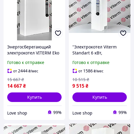
Энергосберегающий
"Электрокотел Viterm
электрокотел VITERM Eko
Standart 6 кВт,
24 кВт, электрический
электрический
Готово к отправке
Готово к отправке
котел для отопления
водонагреватель, котел
дома, экономичный
для отопления дома"
2444
1586
от
₴
/мес
от
₴
/мес
отопитель
15 667
₴
10 515
₴
14 667
₴
9 515
₴
Купить
Купить
99%
99%
Love shop
Love shop