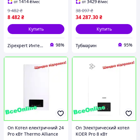
отопления дома,
1414
3429
от
₴
/мес
от
₴
/мес
отопитель 220В
9 482
₴
38 097
₴
8 482
₴
34 287
.30
₴
Купить
Купить
98%
95%
Zipexpert Интернет-магазин по продаже ювелирных украшений и всего еще
Тубмарин
On Котел електричний 24
On Электрический котел
Pro кВт Thermo Alliance
KOER Pro 8 кВт