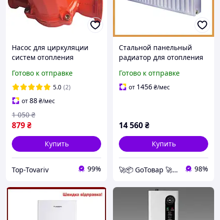
Насос для циркуляции
Стальной панельный
систем отопления
радиатор для отопления
частного дома Powercraft
частного дома, 33 тип
Готово к отправке
Готово к отправке
DCA 25-6-180
500х800 мм, боковой вход,
мощность 2206 Вт
1456
5.0
(2)
от
₴
/мес
88
от
₴
/мес
1 050
₴
879
₴
14 560
₴
Купить
Купить
99%
98%
Top-Tovariv
🚀📦 GoТовар 🚀📦 сеть интернет магазинов