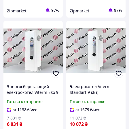
97%
97%
Zipmarket
Zipmarket
Энергосберегающий
Электрокотел Viterm
электрокотел Viterm Eko 9
Standart 9 кВт,
кВт, электрический
электрический
Готово к отправке
Готово к отправке
бойлер, котел для
обогреватель, котел для
отопления дома.
отопления дома
1138
1679
от
₴
/мес
от
₴
/мес
7 831
₴
11 072
₴
6 831
₴
10 072
₴