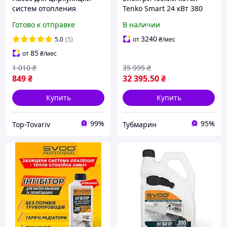
систем отопления
Tenko Smart 24 кВт 380
частного дома Powercraft
Готово к отправке
В наличии
DCA 25-4-180
3240
5.0
(5)
от
₴
/мес
85
от
₴
/мес
1 010
₴
35 995
₴
849
₴
32 395
.50
₴
Купить
Купить
99%
95%
Top-Tovariv
Тубмарин