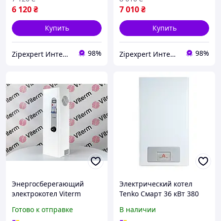
6 120
₴
7 010
₴
Купить
Купить
98%
98%
Zipexpert Интернет-магазин по продаже ювелирных украшений и всего еще
Zipexpert Интернет-магазин по продаже ювелирных украшений и всего еще
Энергосберегающий
Электрический котел
электрокотел Viterm
Tenko Смарт 36 кВт 380
Standart 3 кВт,
Готово к отправке
В наличии
электрический котел для