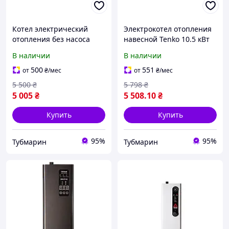
Котел электрический
Электрокотел отопления
отопления без насоса
навесной Tenko 10.5 кВт
Тенко 3 кВт Эконом (КЕ),
Эконом 380 В КЕ,
В наличии
В наличии
электрокотел настенный
электрический котел для
для квартиры и дома
квартиры, дома
500
551
от
₴
/мес
от
₴
/мес
5 500
₴
5 798
₴
5 005
₴
5 508
.10
₴
Купить
Купить
95%
95%
Тубмарин
Тубмарин