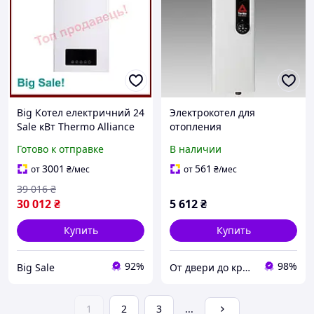
Big Котел електричний 24
Электрокотел для
Sale кВт Thermo Alliance
отопления
настінний обогреватель
дома,Электрокотел
Готово к отправке
В наличии
для отопления частного
промышленный, TENKO
дома и
Економ 7.5 кВт 220 В. На
3001
561
от
₴
/мес
от
₴
/мес
75-100 м2
39 016
₴
30 012
₴
5 612
₴
Купить
Купить
92%
98%
Big Sale
От двери до кровли
1
2
3
...