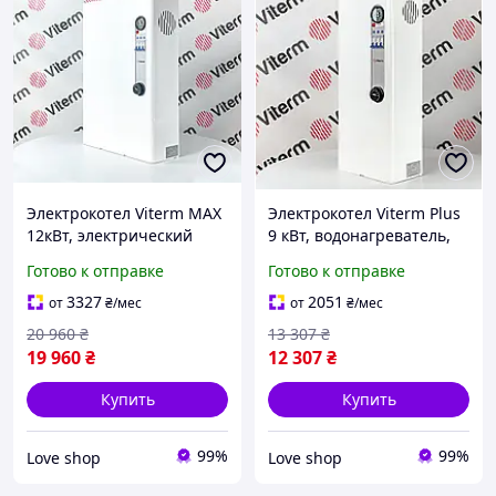
Электрокотел Viterm MAX
Электрокотел Viterm Plus
12кВт, электрический
9 кВт, водонагреватель,
водонагреватель, котел
электрический котел для
Готово к отправке
Готово к отправке
для отопления дома
отопления дома
3327
2051
от
₴
/мес
от
₴
/мес
20 960
₴
13 307
₴
19 960
₴
12 307
₴
Купить
Купить
99%
99%
Love shop
Love shop