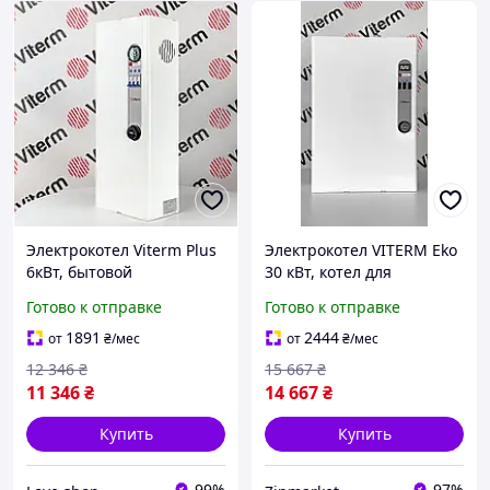
Электрокотел Viterm Plus
Электрокотел VITERM Eko
6кВт, бытовой
30 кВт, котел для
электрический
отопления дома,
Готово к отправке
Готово к отправке
обогреватель, котел для
электрический
отопления дома
обогреватель 380В
1891
2444
от
₴
/мес
от
₴
/мес
12 346
₴
15 667
₴
11 346
₴
14 667
₴
Купить
Купить
99%
97%