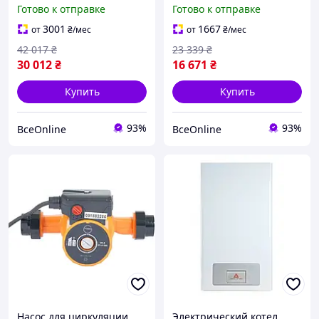
настінний обогреватель
одноконтурный
Готово к отправке
Готово к отправке
для отопления частного
настенный для
дома и д
отопления частного дома
3001
1667
от
₴
/мес
от
₴
/мес
и дачи
42 017
₴
23 339
₴
30 012
₴
16 671
₴
Купить
Купить
93%
93%
ВсеOnline
ВсеOnline
Насос для циркуляции
Электрический котел