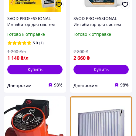
SVOD PROFESSIONAL
SVOD PROFESSIONAL
Ингибитор для систем
Ингибитор для систем
отопления "частный
отопления "частный
Готово к отправке
Готово к отправке
дом", 1 л (на 200 л
дом", 4 л (на 800 л
системы)
системы)
5.0
(1)
1 200
₴/л
2 800
₴
1 140
₴/л
2 660
₴
Купить
Купить
98%
98%
Днепрохим
Днепрохим