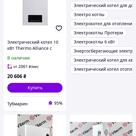
Электрический котел для до
Электро котлы
Электрокотел для отопления
Электрокотлы Протерм
Электрокотлы 6 кВт
Электрический котел 10
кВт Thermo Alliance с
Энергосберегающие электри
бачком и
В наличии
Электрический котел для кв
циркуляционным
насосом
2061
от
₴
/мес
Электрический котел отоплен
20 606
₴
Купить
95%
Тубмарин