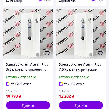
Love shop
Zipmarket
Электрокотел Viterm Plus
Электрокотел Viterm Plus
3кВт, котел отопления с
7,5 кВт, электрический
насосом, обогреватель
котел, бойлер для
Готово к отправке
Готово к отправке
для дома и дачи
отопления дома
1799
2034
от
₴
/мес
от
₴
/мес
11 793
₴
13 202
₴
10 793
₴
12 202
₴
Купить
Купить