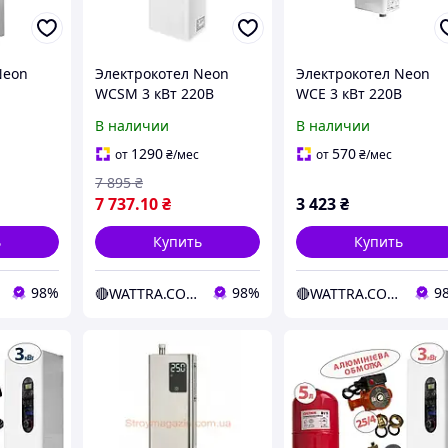
Neon
Электрокотел Neon
Электрокотел Neon
WCSM 3 кВт 220В
WCE 3 кВт 220В
ps
симистор Philips с
капиллярний
В наличии
В наличии
насосом (m13315)
термостат, силовой
автомат (E13335)
1290
570
от
₴
/мес
от
₴
/мес
7 895
₴
7 737
.10
₴
3 423
₴
ь
Купить
Купить
98%
98%
9
🔴WATTRA.COM.UA - дело техники...
🔴WATTRA.COM.UA - дело техники...