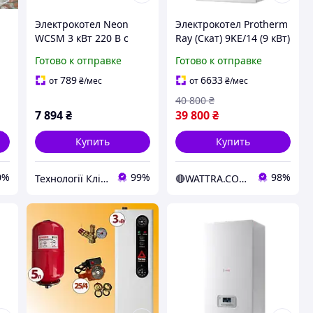
Электрокотел Neon
Электрокотел Protherm
WCSM 3 кВт 220 В с
Ray (Скат) 9KE/14 (9 кВт)
насосом
настенный (3+6 кВт)
Готово к отправке
Готово к отправке
(220/380В)
(электрический котел)
789
6633
от
₴
/мес
от
₴
/мес
40 800
₴
7 894
₴
39 800
₴
Купить
Купить
0%
99%
98%
Технології Клімату Юа
🔴WATTRA.COM.UA - дело техники...