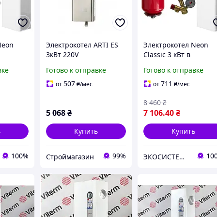
Neon
Электрокотел ARTI ES
Электрокотел Neon
3кВт 220V
Classic 3 кВт в
сосом с
комплекте с насосом 
вке
Готово к отправке
Готово к отправке
ой,
алюм. обмоткой,
руппой
бачком 5 л и гр.
507
711
от
₴
/мес
от
₴
/мес
безопасности
8 460
₴
5 068
₴
7 106
.40
₴
ь
Купить
Купить
100%
99%
10
Строймагазин
ЭКОСИСТЕМ ИНЖИНИРИНГ ООО