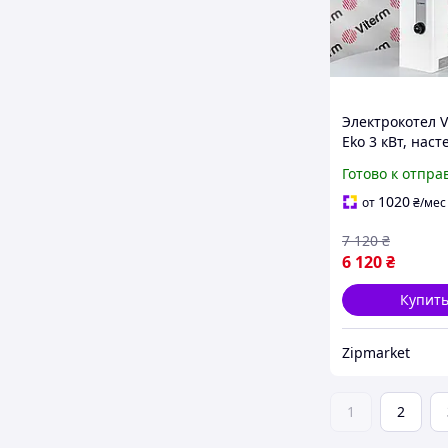
Электрокотел V
Eko 3 кВт, нас
котел, электри
Готово к отпра
обогреватель 
1020
от
₴
/мес
7 120
₴
6 120
₴
Купит
Zipmarket
1
2