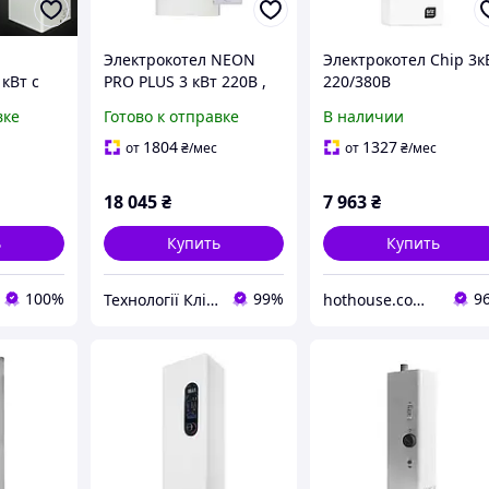
Электрокотел NEON
Электрокотел Chip 3к
 кВт с
PRO PLUS 3 кВт 220В ,
220/380В
ком
помпа, группа
вке
Готово к отправке
В наличии
безопасности,
расширительный бак
1804
1327
от
₴
/мес
от
₴
/мес
18 045
₴
7 963
₴
ь
Купить
Купить
100%
99%
9
Технології Клімату Юа
hothouse.com.ua