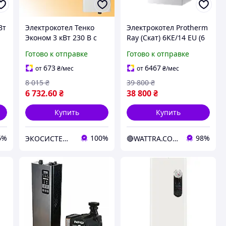
Вт
Электрокотел Тенко
Электрокотел Protherm
Эконом 3 кВт 230 В с
Ray (Скат) 6KE/14 EU (6
насосом PowerCraft,
кВт) (3+3 кВт) (220/380В)
Готово к отправке
Готово к отправке
бачком 5 л и группой
(электрический котел)
безопасности
673
6467
от
₴
/мес
от
₴
/мес
8 015
₴
39 800
₴
6 732
.60
₴
38 800
₴
Купить
Купить
6%
100%
98%
ЭКОСИСТЕМ ИНЖИНИРИНГ ООО
🔴WATTRA.COM.UA - дело техники...