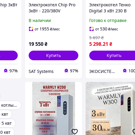
hip 3кВт
Электрокотел Chip Pro
Электрокотел Тенко
3кВт - 220/380V
Digital 3 кВт 230 В
В наличии
Готово к отправке
1955
530
от
₴
/мес
от
₴
/мес
5 697
₴
19 550
₴
5 298
.21
₴
ь
Купить
Купить
97%
97%
10
SAT Systems
ЭКОСИСТЕМ ИНЖИНИРИНГ ООО
Электрические котлы 6 квт
 квт
 5 квт
0 квт