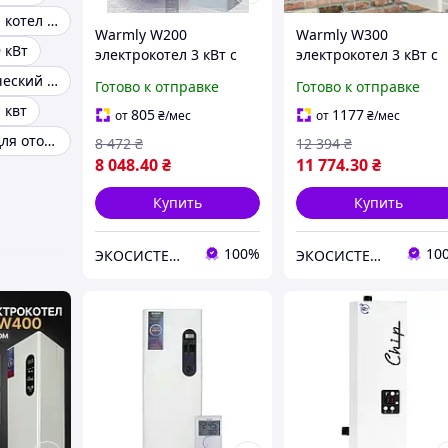
Электрический котел для дома
Warmly W200
Warmly W300
 кВт
электрокотел 3 кВт с
электрокотел 3 кВт с
насосом
насосом и группой
Котел электрический 2 квт
Готово к отправке
Готово к отправке
безопасности
 квт
805
1177
от
₴
/мес
от
₴
/мес
Электрокотел для отопления дома
8 472
₴
12 394
₴
8 048
.40
₴
11 774
.30
₴
Купить
Купить
100%
10
ЭКОСИСТЕМ ИНЖИНИРИНГ ООО
ЭКОСИСТЕМ ИНЖИНИРИНГ ООО