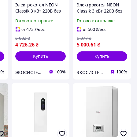
Электрокотел NEON
Электрокотел NEON
Classik 3 кВт 220В без
Classik 3 кВт 220В без
насоса (тихий)
насоса (бесшумный)
Готово к отправке
Готово к отправке
473
500
от
₴
/мес
от
₴
/мес
5 082
₴
5 377
₴
4 726
.26
₴
5 000
.61
₴
Купить
Купить
0%
100%
100%
ЭКОСИСТЕМ ИНЖИНИРИНГ ООО
ЭКОСИСТЕМ ИНЖИНИРИНГ ООО