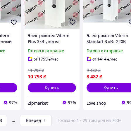
iterm
Электрокотел Viterm
Электрокотел Viterm
тенный
Plus 3кВт, котел
Standart 3 кВт 220В,
ческий
отопления с насосом,
электрический
вке
Готово к отправке
Готово к отправке
для дома
обогреватель для дома
отопитель для дома,
и дачи
энергосберегающий
1799
1414
от
₴
/мес
от
₴
/мес
бойлер
11 793
₴
9 482
₴
10 793
₴
8 482
₴
ь
Купить
Купить
97%
97%
9
Zipmarket
Love shop
3
...
Вперед
Показано 1 - 29 товаров из 700+