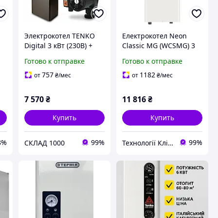
Электрокотел TENKO
Електрокотел Neon
Digital 3 кВт (230В) +
Classic MG (WCSMG) 3
Насос NPO:
кВт/220В (з насосом,
Готово к отправке
Готово к отправке
Компактный комплект
гр.безп.), Малошумний
для отопления до 40 м²
757
1182
от
₴
/мес
от
₴
/мес
7 570
₴
11 816
₴
Купить
Купить
8%
99%
99%
СКЛАД 1000
Технології Клімату Юа