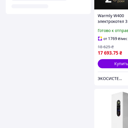
Warmly W400
электрокотел 3
насосом и бач
Готово к отпра
1769
от
₴
/мес
18 625
₴
17 693
.75
₴
Купит
ЭКОСИСТЕМ ИНЖИНИРИНГ ООО