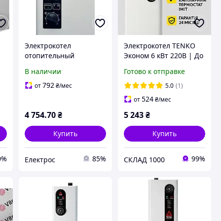
Электрокотел
Электрокотел TENKO
отопительный
Эконом 6 кВт 220В | До
с
проточный 6кВт КОП-6
80 м² | 3 режима |
В наличии
Готово к отправке
б/н Е230/(3х400В)N
Термостат IMIT |
Термия
Гарантия 2 года
792
от
₴
/мес
5.0
(1)
524
от
₴
/мес
4 754
.70
₴
5 243
₴
Купить
Купить
0%
85%
99%
Електрос
СКЛАД 1000