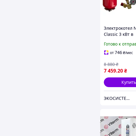
Электрокотел 
Classic 3 кВт в
комплекте с на
Готово к отпра
медной обмотк
бачком 5 л и г
746
от
₴
/мес
безопасности
8 880
₴
7 459
.20
₴
Купит
ЭКОСИСТЕМ ИНЖИНИРИНГ ООО