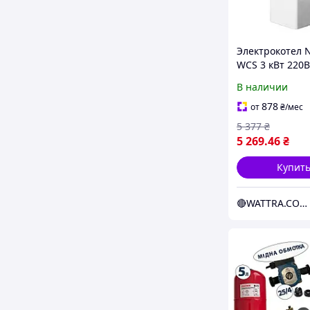
Электрокотел 
WCS 3 кВт 220В
симистор Phili
В наличии
(s13309)
878
от
₴
/мес
5 377
₴
5 269
.46
₴
Купит
🔴WATTRA.COM.UA - дело техники...