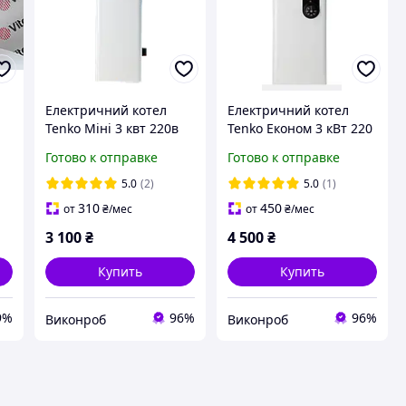
Електричний котел
Електричний котел
Tenko Міні 3 квт 220в
Tenko Економ 3 кВт 220
Електрокотел Тенко
Електрокотел Тенко
Готово к отправке
Готово к отправке
5.0
(2)
5.0
(1)
310
450
от
₴
/мес
от
₴
/мес
3 100
₴
4 500
₴
Купить
Купить
9%
96%
96%
Виконроб
Виконроб