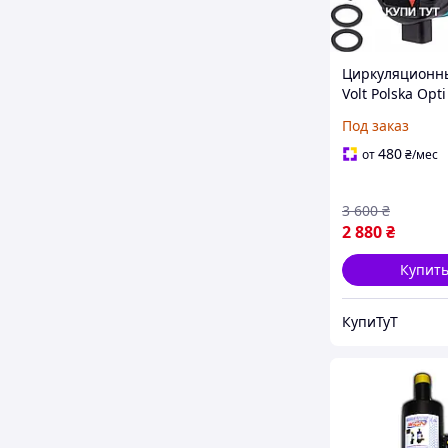
Циркуляционн
Volt Polska Opti
60/180
Под заказ
энергосберег
480
от
₴
/мес
3 600
₴
2 880
₴
Купит
КупиТуТ