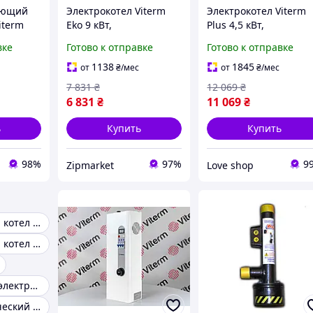
ающий
Электрокотел Viterm
Электрокотел Viterm
iterm
Eko 9 кВт,
Plus 4,5 кВт,
энергосберегающий
энергосберегающий
вке
Готово к отправке
Готово к отправке
 котел
бойлер, электрический
обогреватель,
 дома,
котел отопления
электрический котел
1138
1845
от
₴
/мес
от
₴
/мес
В
для дома
7 831
₴
12 069
₴
6 831
₴
11 069
₴
ь
Купить
Купить
98%
97%
9
Zipmarket
Love shop
Электрический котел для дома 100м2
Электрический котел для дома
Экономичный электрический котел
Котел электрический 2 квт