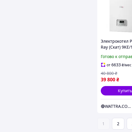
Электрокотел 
Ray (Скат) 9KE/1
настенный (3+6
Готово к отпра
(220/380В)
(электрический
6633
от
₴
/мес
40 800
₴
39 800
₴
Купит
🔴WATTRA.COM.UA - дело техники...
1
2