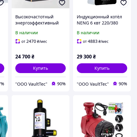
Высокочастотный
Индукционный котёл
энергоэффективный
NENG 6 квт 220/380
котёл 4.5 квт 220/380
вольт с Wi-fi
В наличии
В наличии
вольт с Wi-fi Tuya Smart
(до 75 кв.м)
2470
4883
от
₴
/мес
от
₴
/мес
24 700
₴
29 300
₴
Купить
Купить
7%
90%
90%
"ООО VaultTec"
"ООО VaultTec"