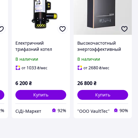
Електричний
Высокочастотный
трифазний котел
энергоэффективный
(енергозберігаючий
котёл 6 квт 220/380
В наличии
В наличии
електродний
вольт с Wi-fi Tuya Smart
опалювальний
(до 120 кв.м)
1033
2680
от
₴
/мес
от
₴
/мес
пристрій) WION 3/18
(18 кВт, [Склад: Київ
6 200
₴
26 800
₴
№2]
Купить
Купить
2%
92%
90%
СіДі-Маркет
"ООО VaultTec"