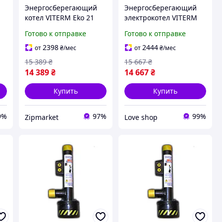
Энергосберегающий
Энергосберегающий
котел VITERM Eko 21
электрокотел VITERM
кВт, электрический
Eko 24 кВт,
Готово к отправке
Готово к отправке
обогреватель, котел
электрический котел
для отопления дома
для отопления дома,
2398
2444
от
₴
/мес
от
₴
/мес
экономичный
15 389
₴
15 667
₴
отопитель
14 389
₴
14 667
₴
Купить
Купить
9%
97%
99%
Zipmarket
Love shop