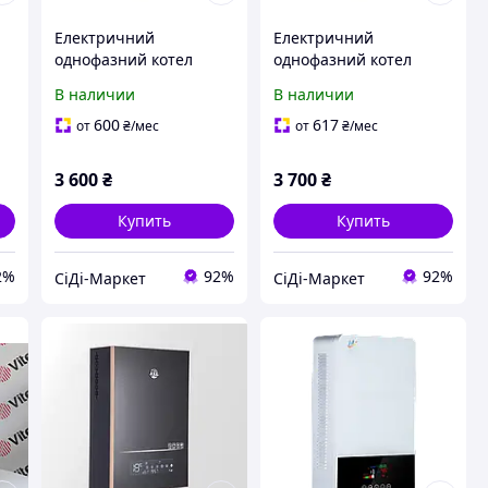
Електричний
Електричний
однофазний котел
однофазний котел
(енергозберігаючий
(енергозберігаючий
В наличии
В наличии
електродний
електродний
опалювальний
опалювальний
600
617
от
₴
/мес
от
₴
/мес
2
пристрій) WION 1/3 (3
пристрій) WION 1/4 (4
кВт, [Склад: Київ №2]
кВт, [Склад: Київ №2]
3 600
₴
3 700
₴
Купить
Купить
2%
92%
92%
СіДі-Маркет
СіДі-Маркет