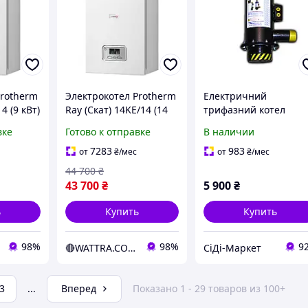
Protherm
Электрокотел Protherm
Електричний
4 (9 кВт)
Ray (Скат) 14KE/14 (14
трифазний котел
 кВт)
кВт) настенный (7+7
(енергозберігаючий
вке
Готово к отправке
В наличии
кВт) (380В)
електродний
 котел)
электрический котел
опалювальний
7283
983
от
₴
/мес
от
₴
/мес
пристрій) WION 3/15
44 700
₴
(15 кВт, [Склад: Київ
43 700
₴
5 900
₴
№2]
ь
Купить
Купить
98%
98%
9
🔴WATTRA.COM.UA - дело техники...
СіДі-Маркет
3
...
Вперед
Показано 1 - 29 товаров из 100+