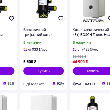
Електричний
Котел электрический 
ел
трифазний котел
кВт) BOSCH Tronic Hea
аючий
(енергозберігаючий
3500 6 UA ErP
В наличии
В наличии
електродний
настенный с насосом
опалювальний
расширительным
933
7483
от
₴
/мес
от
₴
/мес
 3/9 (9
пристрій) WION 3/12
баком
50 700
₴
Київ №2]
(12 кВт, [Склад: Київ
5 600
₴
44 900
₴
№2]
ь
Купить
Купить
92%
92%
9
СіДі-Маркет
🔴WATTRA.COM.UA - дело техники...