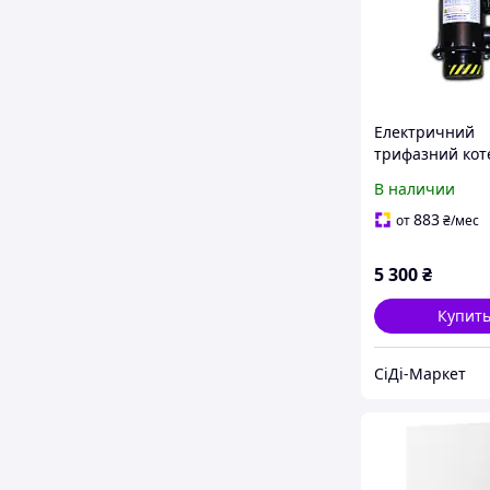
Електричний
трифазний кот
(енергозберіг
В наличии
електродний
опалювальний
883
от
₴
/мес
пристрій) WION
кВт, о [Склад: 
5 300
₴
Купит
СіДі-Маркет