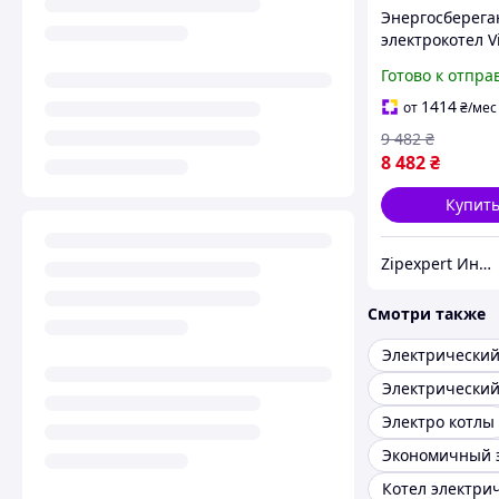
Энергосберег
электрокотел V
Standart 3 кВт,
Готово к отпра
электрический
для отопления
1414
от
₴
/мес
отопитель 220
9 482
₴
8 482
₴
Купит
Zipexpert Интернет-магазин по продаже ювелирных украшений и всего еще
Смотри также
Электро котлы