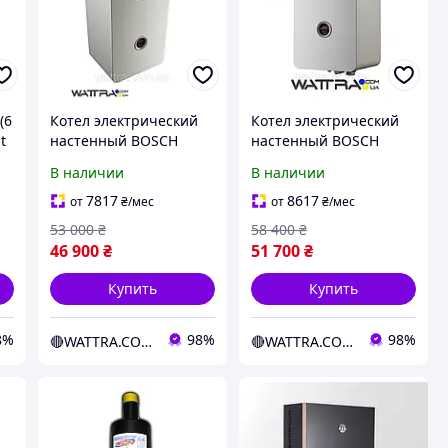
(6
Котел электрический
Котел электрический
t
настенный BOSCH
настенный BOSCH
Tronic Heat 3500 12 UA
Tronic Heat 3500 18 UA
В наличии
В наличии
 и
ErP (12 кВт) с насосом и
ErP (18 кВт) с насосом и
расширительным
расширительным
7817
8617
от
₴
/мес
от
₴
/мес
баком
баком
53 000
₴
58 400
₴
46 900
₴
51 700
₴
Купить
Купить
8%
98%
98%
🔴WATTRA.COM.UA - дело техники...
🔴WATTRA.COM.UA - дело техники...