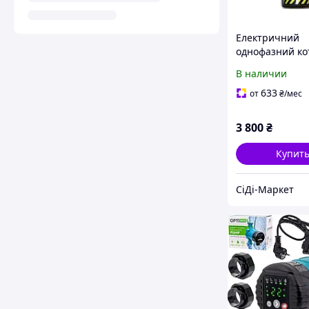
Електричний
однофазний ко
(енергозберіг
В наличии
електродний
опалювальний
633
от
₴
/мес
пристрій) WION
кВт, [Склад: Ки
3 800
₴
Купит
СіДі-Маркет