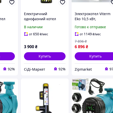
Електричний
Электрокотел Viterm
тел
однофазний котел
Eko 10,5 кВт,
аючий
(енергозберігаючий
электрический котел
В наличии
Готово к отправке
електродний
для дома,
опалювальний
энергосберегающий
650
1149
от
₴
/мес
от
₴
/мес
 1/5 (5
пристрій) WION 1/6 (6
бойлер 380В
7 896
₴
їв №2]
кВт, [Склад: Київ №2]
3 900
₴
6 896
₴
ь
Купить
Купить
92%
92%
9
СіДі-Маркет
Zipmarket