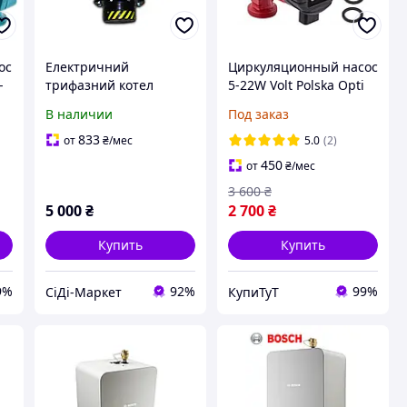
ос
Електричний
Циркуляционный насос
-
трифазний котел
5-22W Volt Polska Opti
(енергозберігаючий
Eco 25-60/180
В наличии
Под заказ
електродний
энергосберегающий
опалювальний
833
от
₴
/мес
5.0
(2)
пристрій) WION 3/6 (6
450
от
₴
/мес
кВт, о [Склад: Київ №2]
3 600
₴
5 000
₴
2 700
₴
Купить
Купить
9%
92%
99%
СіДі-Маркет
КупиТуТ