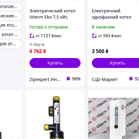
Электрокотлы отопления для частных домов
Электрический котел
Електричний
Котлы электрические однофазные
Viterm Eko 7,5 кВт,
однофазний котел
экономичный
(енергозберігаючий
Электрокотел для отопления дома
Готово к отправке
В наличии
электрокотел,
електродний
Электрический котел для квартиры
энергосберегающий
опалювальний
1127
583
от
₴
/мес
от
₴
/мес
отопитель
пристрій) WION 1/2 (
Электро котел для отопления
7 762
₴
кВт, [Склад: Київ №2]
6 762
₴
3 500
₴
Купить
Купить
98%
9
Zipexpert Интернет-магазин по продаже ювелирных украшений и всего еще
СіДі-Маркет