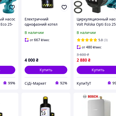
ый насос
Електричний
Циркуляционный нас
 Eco 25-
однофазний котел
Volt Polska Opti Eco 25
(енергозберігаючий
60/130
В наличии
В наличии
ающий
електродний
энергосберегающий
опалювальний
667
от
₴
/мес
5.0
(3)
пристрій) WION 1/7 (7
480
от
₴
/мес
кВт, [Склад: Київ №2]
3 600
₴
4 000
₴
2 880
₴
ь
Купить
Купить
99%
92%
9
СіДі-Маркет
КупиТуТ