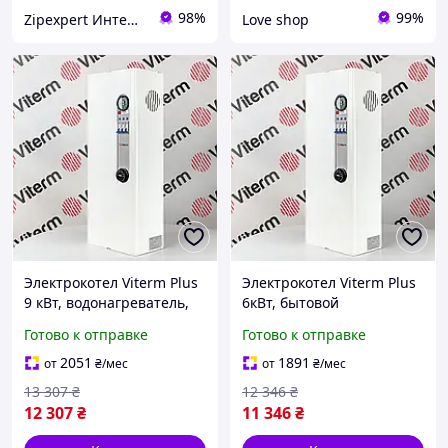
98%
99%
Zipexpert Интернет-магазин по продаже ювелирных украшений и всего еще
Love shop
Электрокотел Viterm Plus
Электрокотел Viterm Plus
9 кВт, водонагреватель,
6кВт, бытовой
электрический котел для
электрический
Готово к отправке
Готово к отправке
отопления дома
обогреватель, котел для
отопления дома
2051
1891
от
₴
/мес
от
₴
/мес
13 307
₴
12 346
₴
12 307
₴
11 346
₴