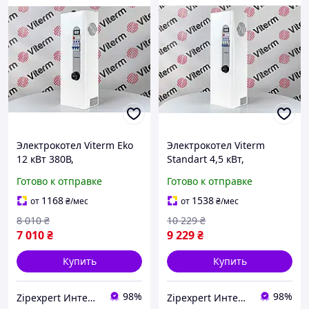
Электрокотел Viterm Eko
Электрокотел Viterm
12 кВт 380В,
Standart 4,5 кВт,
электрический котел,
домашний электрический
Готово к отправке
Готово к отправке
бойлер для отопления
котел, бойлер для
дома
отопления дома
1168
1538
от
₴
/мес
от
₴
/мес
8 010
₴
10 229
₴
7 010
₴
9 229
₴
Купить
Купить
98%
98%
Zipexpert Интернет-магазин по продаже ювелирных украшений и всего еще
Zipexpert Интернет-магазин по продаже ювелирных украшений и всего еще