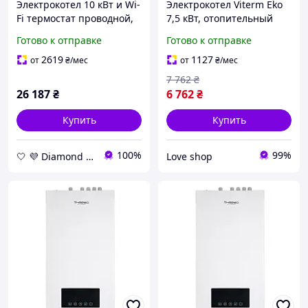
Электрокотел 10 кВт и Wi-
Электрокотел Viterm Eko
Fi термостат проводной,
7,5 кВт, отопительный
Thermo Alliance набoр 2 в
котел для дома,
Готово к отправке
Готово к отправке
1 для oтoпления дома и
электрический бойлер
котeльнoй
отопления
2619
1127
от
₴
/мес
от
₴
/мес
7 762
₴
26 187
₴
6 762
₴
Купить
Купить
100%
99%
🤍 💜 Diamond 🤍 💜
Love shop