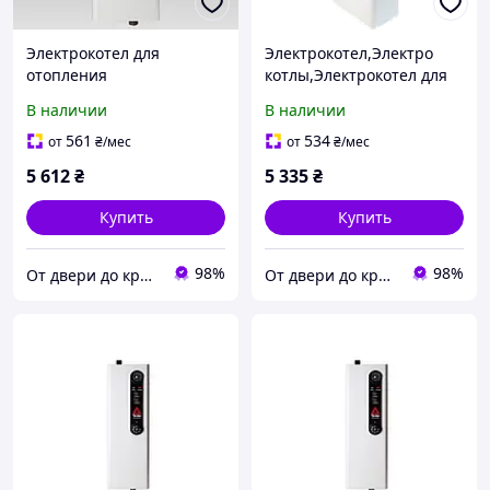
Электрокотел для
Электрокотел,Электро
отопления
котлы,Электрокотел для
дома,Электрокотел
отопления дома,Tenko
В наличии
В наличии
промышленный, TENKO
Эконом 6 кВт 220 В
Економ 7.5 кВт 220 В. На
561
534
от
₴
/мес
от
₴
/мес
75-100 м2
5 612
₴
5 335
₴
Купить
Купить
98%
98%
От двери до кровли
От двери до кровли