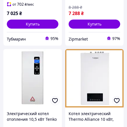
702
от
₴
/мес
8 288
₴
7 025
₴
7 288
₴
Купить
Купить
95%
97%
Тубмарин
Zipmarket
Электрический котел
Котел электрический
отопления 10,5 кВт Tenko
Thermo Alliance 10 кВт,
Премиум 380 В ПКЕ,
настенный электрокотел