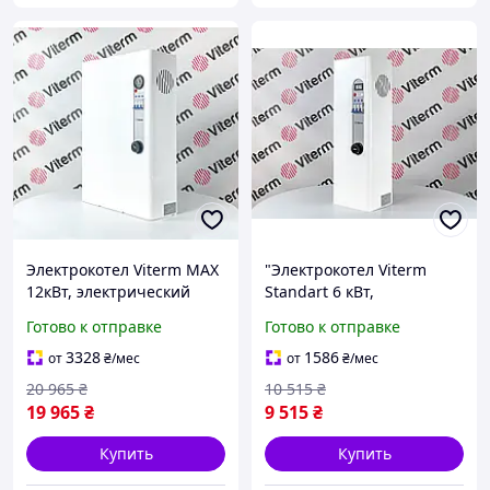
Электрокотел Viterm MAX
"Электрокотел Viterm
12кВт, электрический
Standart 6 кВт,
котел, бойлер для
электрический
Готово к отправке
Готово к отправке
отопления дома
водонагреватель, котел
для отопления дома"
3328
1586
от
₴
/мес
от
₴
/мес
20 965
₴
10 515
₴
19 965
₴
9 515
₴
Купить
Купить