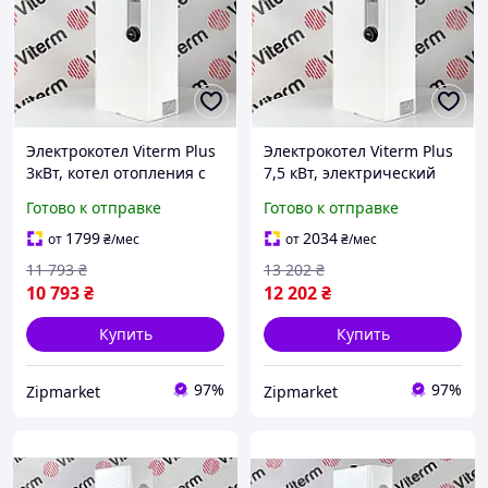
Электрокотел Viterm Plus
Электрокотел Viterm Plus
3кВт, котел отопления с
7,5 кВт, электрический
насосом, обогреватель
котел, бойлер для
Готово к отправке
Готово к отправке
для дома и дачи
отопления дома
1799
2034
от
₴
/мес
от
₴
/мес
11 793
₴
13 202
₴
10 793
₴
12 202
₴
Купить
Купить
97%
97%
Zipmarket
Zipmarket