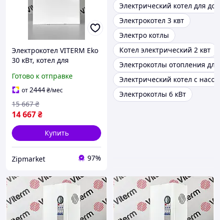
Электрический котел для до
Электрокотел 3 квт
Электро котлы
Котел электрический 2 квт
Электрокотел VITERM Eko
30 кВт, котел для
Электрокотлы отопления для
отопления дома,
Готово к отправке
Электрический котел с насос
электрический
обогреватель 380В
2444
от
₴
/мес
Электрокотлы 6 кВт
15 667
₴
14 667
₴
Купить
97%
Zipmarket