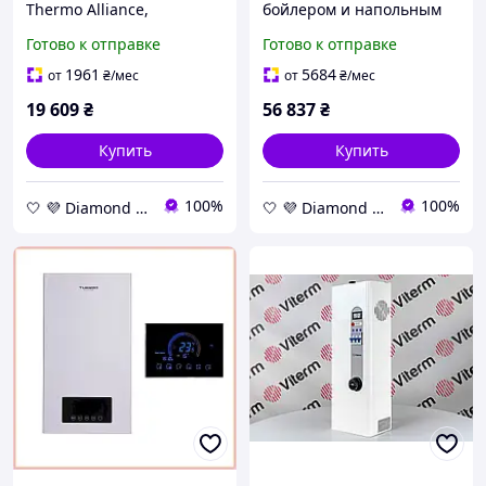
Thermo Alliance,
бойлером и напольным
настенный котел
баком, готовый комплект
Готово к отправке
Готово к отправке
электрический для
для отопления дома
закрытых систем
Thermo Alliance
1961
5684
от
₴
/мес
от
₴
/мес
отопления дома
19 609
₴
56 837
₴
Купить
Купить
100%
100%
🤍 💜 Diamond 🤍 💜
🤍 💜 Diamond 🤍 💜