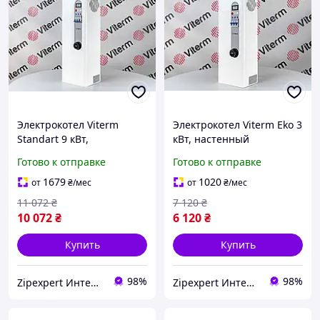
Электрокотел Viterm
Электрокотел Viterm Eko 3
Standart 9 кВт,
кВт, настенный
электрический
электрообогреватель,
Готово к отправке
Готово к отправке
обогреватель, котел для
котел для отопления дома
отопления дома
1679
1020
от
₴
/мес
от
₴
/мес
11 072
₴
7 120
₴
10 072
₴
6 120
₴
Купить
Купить
98%
98%
Zipexpert Интернет-магазин по продаже ювелирных украшений и всего еще
Zipexpert Интернет-магазин по продаже ювелирных украшений и всего еще