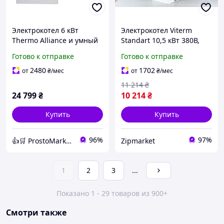
Электрокотел 6 кВт
Электрокотел Viterm
Thermo Alliance и умный
Standart 10,5 кВт 380В,
Wi-Fi термостат в одном
электрокотел для дома,
Готово к отправке
Готово к отправке
наборе для экономного
электрический котел
отопления дома
отопления
2480
1702
от
₴
/мес
от
₴
/мес
11 214
₴
24 799
₴
10 214
₴
Купить
Купить
96%
97%
👍🛒 ProstoMarket 👍🛒 сеть интернет магазинов
Zipmarket
1
2
3
...
Показано 1 - 29 товаров из 900+
Смотри также