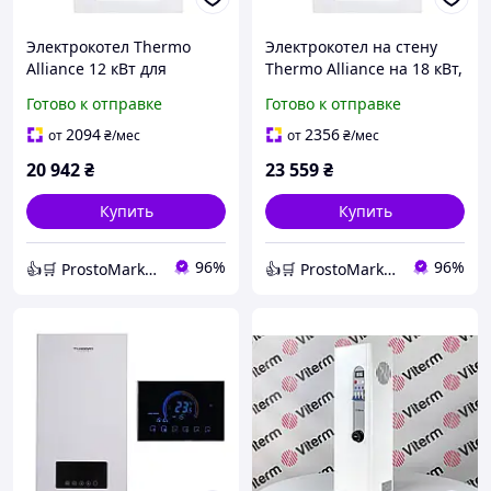
Электрокотел Thermo
Электрокотел на стену
Alliance 12 кВт для
Thermo Alliance на 18 кВт,
отопления дома,
мощный котел с насосом
Готово к отправке
Готово к отправке
надежный котел с
для отопления дома и
насосом и
квартиры
2094
2356
от
₴
/мес
от
₴
/мес
расширительным баком
20 942
₴
23 559
₴
Купить
Купить
96%
96%
👍🛒 ProstoMarket 👍🛒 сеть интернет магазинов
👍🛒 ProstoMarket 👍🛒 сеть интернет магазинов