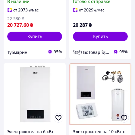
В наличии
Готово к отправке
навесной электрокотел
для отопления дома,
для дома бесшумный
нерж теплообменник
2073
2029
от
₴
/мес
от
₴
/мес
22 530
₴
20 727
.60
₴
20 287
₴
Купить
Купить
95%
98%
Тубмарин
🚀📦 GoТовар 🚀📦 сеть интернет магазинов
Электрокотел на 6 кВт
Электрокотел на 10 кВт с