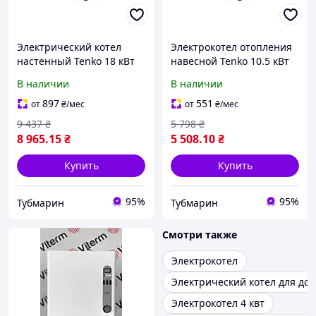
Электрический котел
Электрокотел отопления
настенный Tenko 18 кВт
навесной Tenko 10.5 кВт
Эконом 380 В КЕ,
Эконом 380 В КЕ,
В наличии
В наличии
электрокотел без насоса
электрический котел для
для отопления дома
квартиры, дома
897
551
от
₴
/мес
от
₴
/мес
9 437
₴
5 798
₴
8 965
.15
₴
5 508
.10
₴
Купить
Купить
95%
95%
Тубмарин
Тубмарин
Смотри также
Электрокотел
Электрический котел для до
Электрокотел 4 квт