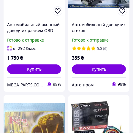
Автомобильный оконный
Автомобильный доводчик
доводчик разъем OBD
стекол
стеклоподъемник для
Готово к отправке
Готово к отправке
автомобилей Lexus ES/CT
2010-2016
292
от
₴
/мес
5.0
(6)
1 750
₴
355
₴
Купить
Купить
98%
99%
MEGA-PARTS.COM.UA
Авто-пром