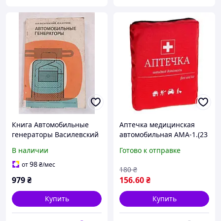
Книга Автомобильные
Аптечка медицинская
генераторы Василевский
автомобильная АМА-1.(23
Руководство Инструкция
од.)
В наличии
Готово к отправке
Справочник Мануал
98
от
₴
/мес
180
₴
979
₴
156
.60
₴
Купить
Купить