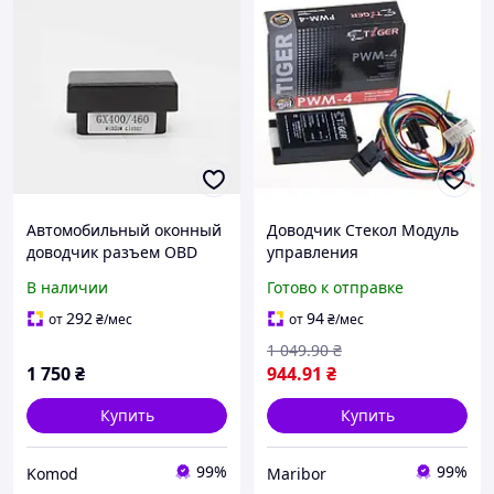
Автомобильный оконный
Доводчик Стекол Модуль
доводчик разъем OBD
управления
стеклоподъемник для
стеклоподъемниками 4
В наличии
Готово к отправке
автомобилей Lexus GX
cтекла Tiger PWM-4
GX400/GX460 2010-2019
Автомобильный M07
292
94
от
₴
/мес
от
₴
/мес
1 049
.90
₴
1 750
₴
944
.91
₴
Купить
Купить
99%
99%
Komod
Maribor