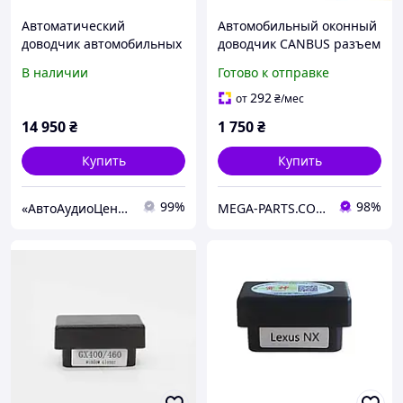
Автоматический
Автомобильный оконный
доводчик автомобильных
доводчик CANBUS разъем
дверей Treeum A1 (на
OBD автоматическое
В наличии
Готово к отправке
задние двери)
закрытие окна для Lexus
RX годов 10-15
292
от
₴
/мес
14 950
₴
1 750
₴
Купить
Купить
99%
98%
«АвтоАудиоЦентр»
MEGA-PARTS.COM.UA