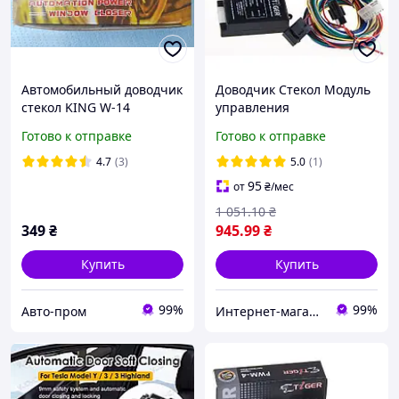
Автомобильный доводчик
Доводчик Стекол Модуль
стекол KING W-14
управления
стеклоподъемниками 4
Готово к отправке
Готово к отправке
cтекла Tiger PWM-4
Автомобильный
4.7
(3)
5.0
(1)
95
от
₴
/мес
1 051
.10
₴
349
₴
945
.99
₴
Купить
Купить
99%
99%
Авто-пром
Интернет-магазин "doitshop"