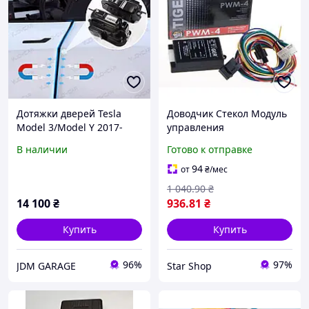
Дотяжки дверей Tesla
Доводчик Стекол Модуль
Model 3/Model Y 2017-
управления
2023 | Доводчики
стеклоподъемниками 4
В наличии
Готово к отправке
автомобильных дверей
cтекла Tiger PWM-4
Автомобильный
94
от
₴
/мес
1 040
.90
₴
14 100
₴
936
.81
₴
Купить
Купить
96%
97%
JDM GARAGE
Star Shop