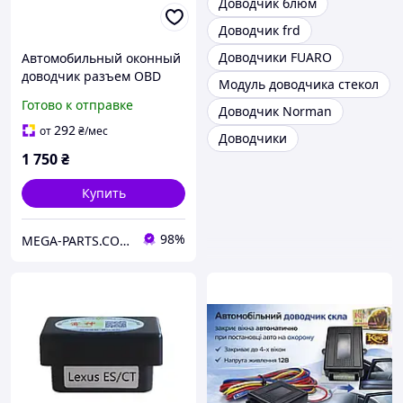
Доводчик блюм
Доводчик frd
Доводчики FUARO
Автомобильный оконный
доводчик разъем OBD
Модуль доводчика стекол
стеклоподъемник для
Готово к отправке
Доводчик Norman
автомобилей Lexus RX/IS
2010-2016
292
от
₴
/мес
Доводчики
1 750
₴
Купить
98%
MEGA-PARTS.COM.UA