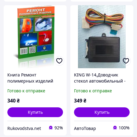
Книга Ремонт
KING W-14,Доводчик
полимерных изделий
стекол автомобильный -
автомобильной и
модуль управления,на 4
Готово к отправке
Готово к отправке
мототехники: Справочник
стекла
автомобилиста
340
₴
349
₴
Купить
Купить
92%
100%
Rukovodstva.net
АвтоТовар