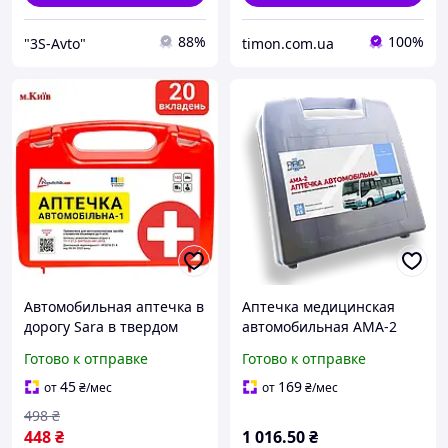
88%
100%
"3S-Avto"
timon.com.ua
Автомобильная аптечка в
Аптечка медицинская
дорогу Sara в твердом
автомобильная АМА-2
кейсе с перекисью,
PRO-Aptechka (23
Готово к отправке
Готово к отправке
бинтами, жгутом и
предмета, 45 шт)
справочником помощи
45
169
от
₴
/мес
от
₴
/мес
106
498
₴
448
₴
1 016
.50
₴