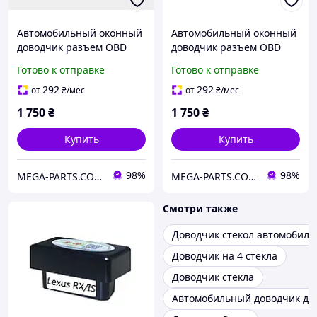
Автомобильный оконный
Автомобильный оконный
доводчик разъем OBD
доводчик разъем OBD
стеклоподъемник для
стеклоподъемник для
Готово к отправке
Готово к отправке
автомобилей Lexus GX
автомобилей Lexus NX
GX400/GX460 2010-2019
2010-2016
292
292
от
₴
/мес
от
₴
/мес
1 750
₴
1 750
₴
Купить
Купить
98%
98%
MEGA-PARTS.COM.UA
MEGA-PARTS.COM.UA
Смотри также
Доводчик стекол автомобиля
Доводчик на 4 стекла
Доводчик стекла
Автомобильный доводчик дв