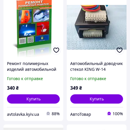
Ремонт полимерных
Автомобильный доводчик
изделий автомобильной
стекол KING W-14
и мототехники:
Готово к отправке
Готово к отправке
Справочник
автомобилиста
340
₴
349
₴
Купить
Купить
88%
100%
avtolavka.kyiv.ua
АвтоТовар