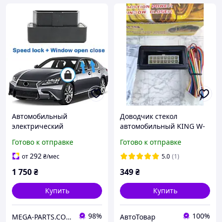
Автомобильный
Доводчик стекол
электрический
автомобильный KING W-
стеклоподъемник
14 ( на 4 стекла)
Готово к отправке
Готово к отправке
доводчик окон для Lexus
GX 460 GS 300 350 450
292
от
₴
/мес
5.0
(1)
2010-2018 OBD
1 750
₴
349
₴
Купить
Купить
98%
100%
MEGA-PARTS.COM.UA
АвтоТовар