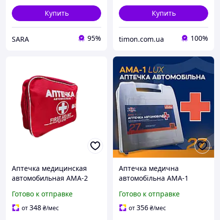
Купить
Купить
95%
100%
SARA
timon.com.ua
Аптечка медицинская
Аптечка медична
автомобильная АМА-2
автомобільна АМА-1
(изменение №2 к ДСТУ
ЛЮКС (LUX) SICH (27
Готово к отправке
Готово к отправке
3961-2000) «Эталон» (24
найменувань, 33 шт )
предмета (90 шт) PRO-Ap
(сформована під реалії
348
356
от
₴
/мес
от
₴
/мес
війни)