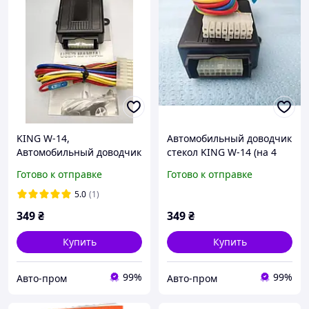
KING W-14,
Автомобильный доводчик
Автомобильный доводчик
стекол KING W-14 (на 4
стекол - модуль
стекла, 12В)
Готово к отправке
Готово к отправке
управления,на 4 стекла
5.0
(1)
349
₴
349
₴
Купить
Купить
99%
99%
Авто-пром
Авто-пром