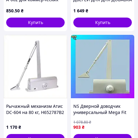
помещений 652MT8044T
850
.50
₴
1 649
₴
Купить
Купить
Рычажный механизм Атис
NS Дверной доводчик
DC-604 на 80 кг, H652787B2
универсальный Mega Fit
белый FRD 1000 —
1 078
.80
₴
надежный механизм для
1 170
₴
903
₴
плавного закрывания
Nes22/Q