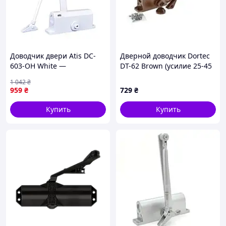
Доводчик двери Atis DC-
Дверной доводчик Dortec
603-OH White —
DT-62 Brown (усилие 25-45
Доступный
кг размер 148x37x55 )
1 042
₴
959
₴
729
₴
Купить
Купить