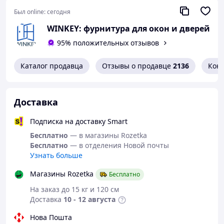
Могут комплектоваться дополнительно:
Был online:
сегодня
-ножницы с фиксацией
-монтажная пластина
WINKEY: фурнитура для окон и дверей
Габаритный размер доводчика:
226*60*48 мм
95% положительных отзывов
Каталог продавца
Отзывы о продавце
2136
Кон
Доставка
Подписка на доставку Smart
Бесплатно
— в магазины Rozetka
Бесплатно
— в отделения Новой почты
Узнать больше
Магазины Rozetka
Бесплатно
На заказ до 15 кг и 120 см
Доставка
10 - 12 августа
Нова Пошта