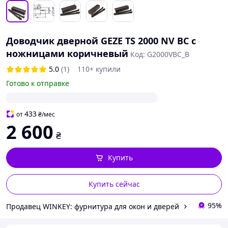
Доводчик дверной GEZE TS 2000 NV BC с
ножницами коричневый
Код: G2000VBC_B
5.0
(1)
110+ купили
Готово к отправке
433
от
₴
/мес
2 600
₴
Купить
Купить сейчас
95%
Продавец WINKEY: фурнитура для окон и дверей