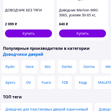
ДОВОДЧИК БЕЗ ТЯГИ
Доводчик Merlion MRC-
3065, усилия 30-65 кг,
серебро
2 099
₴
640
₴
Купить
Купить
Популярные производители
в категории
Доводчики дверей
Ryobi
Geze
Atis
Dortec
Dorma
Me
Apecs
DV
Fuaro
FZB
Кедр
MALAT
ТОП теги
Доводчик для пластиковых дверей коричневый
Доводч