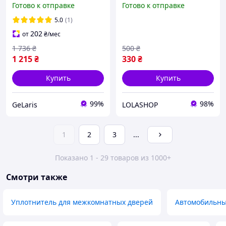
Готово к отправке
Готово к отправке
Доводчик на входную
безрычажный для
дверь / Доводчик
межкомнатных и входных
5.0
(1)
дверной
дверей SIM-4K9
202
от
₴
/мес
1 736
₴
500
₴
1 215
₴
330
₴
Купить
Купить
99%
98%
GeLaris
LOLASHOP
1
2
3
...
Показано 1 - 29 товаров из 1000+
Смотри также
Уплотнитель для межкомнатных дверей
Автомобильны