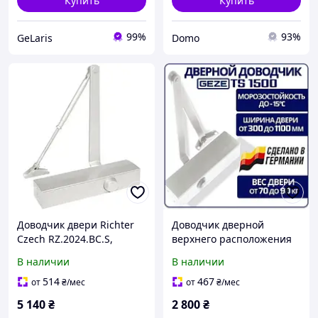
Купить
Купить
99%
93%
GeLaris
Domo
Доводчик двери Richter
Доводчик дверной
Czech RZ.2024.BC.S,
верхнего расположения
серебристый, для
для входных дверей GEZE
В наличии
В наличии
входных дверей
TS 1500 с локтевой тягой
до 80 кг белый
514
467
от
₴
/мес
от
₴
/мес
5 140
₴
2 800
₴