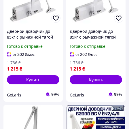
Дверной доводчик до
Дверной доводчик до
85кг с рычажной тягой
85кг с рычажной тягой
Rico 1500, Белый /
Riko 1500, Белый /
Готово к отправке
Готово к отправке
Доводчик дверной /
Доводчик дверной /
Доводчик на входную
Доводчик на входную
202
202
от
₴
/мес
от
₴
/мес
дверь
дверь
1 736
₴
1 736
₴
1 215
₴
1 215
₴
Купить
Купить
99%
99%
GeLaris
GeLaris