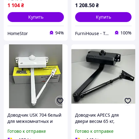
1 104
₴
1 208
.50
₴
Купить
Купить
94%
100%
HomeStor
FurniHouse - Товары для дома и сада
Доводчик USK 704 белый
Доводчик APECS для
для межкомнатных и
двери весом 65 кг,
входных дверей 80 95 кг
черный для входной
Готово к отправке
Готово к отправке
плавное тихое
двери офиса, магазина,