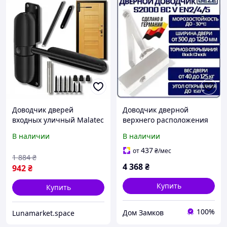
Доводчик дверей
Доводчик дверной
входных уличный Malatec
верхнего расположения
(Польша), Механический
для входных дверей GEZE
В наличии
В наличии
дверной доводчик,
TS 2000 с локтевой тягой
Доводчик для тяжелых
до 100 кг белый
437
от
₴
/мес
1 884
₴
дверей, QLL
4 368
₴
942
₴
Купить
Купить
100%
Дом Замков
Lunamarket.space