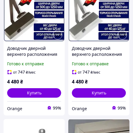
Доводчик дверной
Доводчик дверной
верхнего расположения
верхнего расположения
для входных дверей GEZE
для входных дверей GEZE
Готово к отправке
Готово к отправке
TS 2000 с локтевой тягой
TS 2000 с локтевой тягой
до 100 кг коричневый
до 100 кг серый
747
747
от
₴
/мес
от
₴
/мес
4 480
₴
4 480
₴
Купить
Купить
99%
99%
Orange
Orange