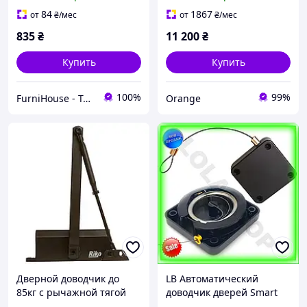
межкомнатных дверей до
TS 4000 с локтевой тягой
65 кг коленчатая тяга
до 160 кг белый
84
1867
от
₴
/мес
от
₴
/мес
плавное закрывание
835
₴
11 200
₴
Купить
Купить
100%
99%
FurniHouse - Товары для дома и сада
Orange
Дверной доводчик до
LB Автоматический
85кг с рычажной тягой
доводчик дверей Smart
Rico 1500, Коричневый /
Option AutoMatic