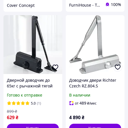
100%
FurniHouse - Товары для дома и сада
Cover Concept
Дверной доводчик до
Доводчик двери Richter
65кг с рычажной тягой
Czech RZ.804.S
Rico 1000, Черный /
серебристый для входных
Готово к отправке
В наличии
Доводчик дверной /
и противопожарных
Доводчик на входную
дверей
489
5.0
(1)
от
₴
/мес
дверь
899
₴
629
₴
4 890
₴