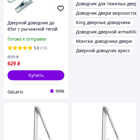
Доводчик для тяжелых двер
Доводчик двери морозостой
King дверные доводчики
Дверной доводчик до
65кг с рычажной тягой
Доводчик дверной armadillo
Rico 1000, Белый /
Готово к отправке
Монтаж доводчика двери
Доводчик дверной /
Доводчик на входную
5.0
(10)
Дверной доводчик apecs
дверь
899
₴
629
₴
Купить
99%
GeLaris