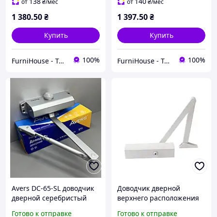
закрывание регулировка
Дотяжка на дверь
138
140
от
₴
/мес
от
₴
/мес
скорости и дотягивания
универсальный
1 380
.50
₴
1 397
.50
₴
Купить
Купить
100%
100%
FurniHouse - Товары для дома и сада
FurniHouse - Товары для дома и сада
Avers DC-65-SL доводчик
Доводчик дверной
дверной серебристый
верхнего расположения
для входных и
для входных дверей GEZE
Готово к отправке
Готово к отправке