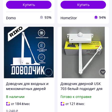
Купить
Купить
93%
94%
Domo
HomeStor
Доводчик для входных и
Доводчик дверной USK
межкомнатных дверей
703 белый подходит для
накладной RIKO А-62 (65-
входных и межкомнатных
В наличии
Готово к отправке
85 кг) белый
дверей 60 80 кг с
регулировкой скорости и
184
121
от
₴
/мес
от
₴
/мес
дотягивания
1 248
₴