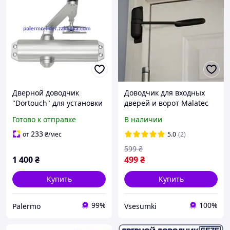
Дверной доводчик
Доводчик для входных
"Dortouch" для установки
дверей и ворот Malatec
на входные двери N3 до
25075
Готово к отправке
В наличии
60 кг
233
от
₴
/мес
5.0
(2)
599
₴
1 400
₴
499
₴
Купить
Купить
99%
100%
Palermo
Vsesumki