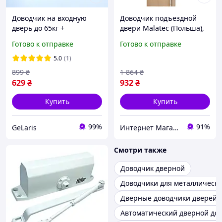
Доводчик на входную
Доводчик подъездной
дверь до 65кг +
двери Malatec (Польша),
рычажная тяга, Rico 1000,
Доводчик на дверь
Готово к отправке
Готово к отправке
Белый / Автодоводчик
уличный, Доводчик для
дверей / Дверные
входных дверей, MTS
5.0
(1)
доводчики
899
₴
1 864
₴
629
₴
932
₴
Купить
Купить
99%
91%
GeLaris
Интернет Магазин "StepShop"
Смотри также
Доводчик дверной
Доводчики для металлически
Дверные доводчики дверей
Автоматический дверной до