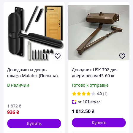
Доводчик на дверь
Доводчик USK 702 для
шкафа Malatec (Польша),
двери весом 45-60 кг
Доводчик дверной
коричневый для входной
В наличии
Готово к отправке
внешний, Дверные
двери верхнего
доводчики для входных
расположения накладной
4.0
(1)
дверей, FRC
101
от
₴
/мес
1 872
₴
1 012
.50
₴
936
₴
Купить
Купить