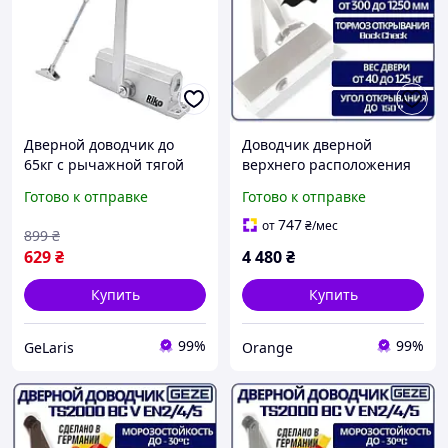
Дверной доводчик до
Доводчик дверной
65кг с рычажной тягой
верхнего расположения
Rico 1000, Серый /
для входных дверей GEZE
Готово к отправке
Готово к отправке
Доводчик дверной /
TS 2000 с локтевой тягой
Доводчик на входную
до 100 кг белый
747
от
₴
/мес
899
₴
дверь
629
₴
4 480
₴
Купить
Купить
99%
99%
GeLaris
Orange