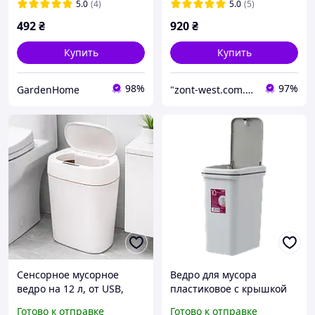
мусора
5.0
(4)
5.0
(5)
492
₴
920
₴
Купить
Купить
98%
97%
GardenHome
"zont-west.com.ua": Онлайн-магазин товаров для отдыха, сада и уличной инфраструктуры
Сенсорное мусорное
Ведро для мусора
ведро на 12 л, от USB,
пластиковое с крышкой
31.5х23х15 см, HH-001,
MVM 10л серое
Готово к отправке
Готово к отправке