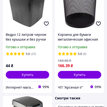
Ведро 12 литров черное
Корзина для бумаги
без крышки и без ручки
металлическая офисная
27*27*29 см
12 л сетка 26 х 22 х 28
Готово к отправке
Готово к отправке
(ХАРПЛАСТМАСС)
черная
5.0
(25)
5.0
(8)
184
.88
₴
44
₴
166
.39
₴
Купить
Купить
99%
99%
Интернет-магазин Хозторг Харьков - товары для дома, сада и огорода оптом
ЧП "Арсенал-У"
Смотри также
Сенсорные мусорные ведра