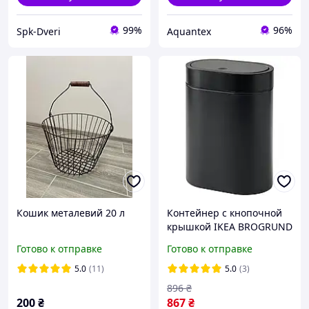
99%
96%
Spk-Dveri
Aquantex
Кошик металевий 20 л
Контейнер с кнопочной
крышкой IKEA BROGRUND
(ИКЕА БРОГРУНД).
Готово к отправке
Готово к отправке
Чорний. 605.246.56.
Оцинкованная сталь
5.0
(11)
5.0
(3)
896
₴
200
₴
867
₴