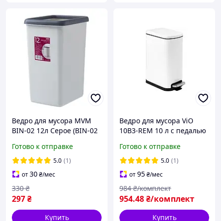
Ведро для мусора MVM
Ведро для мусора ViO
BIN-02 12л Серое (BIN-02
10B3-REM 10 л с педалью
12L GRAY)
и внутренним
Готово к отправке
Готово к отправке
пластиковым
контейнером
5.0
(1)
5.0
(1)
металлическое белое
30
95
от
₴
/мес
от
₴
/мес
330
₴
984
₴/комплект
297
₴
954
.48
₴/комплект
Купить
Купить