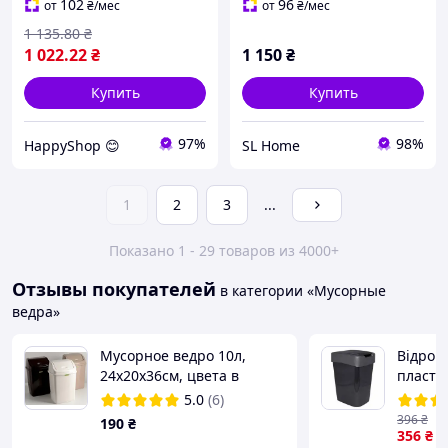
102
96
от
₴
/мес
от
₴
/мес
1 135
.80
₴
1 022
.22
₴
1 150
₴
Купить
Купить
97%
98%
HappyShop 😊
SL Home
1
2
3
...
Показано 1 - 29 товаров из 4000+
Отзывы покупателей
в категории «Мусорные
ведра»
Мусорное ведро 10л,
Відро д
24x20x36см, цвета в
пласти
ассортим., Алеана
Алеана
5.0
(6)
396
₴
190
₴
356
₴