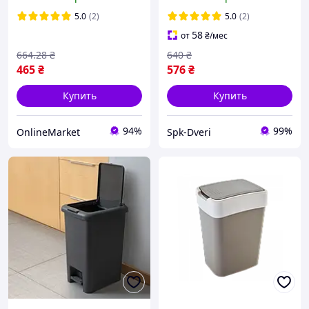
Белый / Автоматическое
ведро для мусора /
5.0
(2)
5.0
(2)
Сенсорный мусорный бак
58
от
₴
/мес
664
.28
₴
640
₴
465
₴
576
₴
Купить
Купить
94%
99%
OnlineMarket
Spk-Dveri