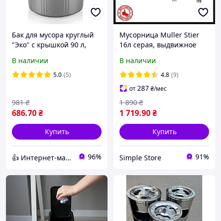
Бак для мусора круглый
Мусорница Muller Stier
"Эко" с крышкой 90 л,
16л серая, выдвижное
AKAY Plastik,Турция, AK
ведро для мусора
В наличии
В наличии
272
5.0
(5)
4.8
(9)
287
от
₴
/мес
981
₴
1 890
₴
686
.70
₴
1 719
.90
₴
Купить
Купить
96%
91%
👍 Интернет-магазин "DOMIA" 🎁 🧺 🏡
Simple Store