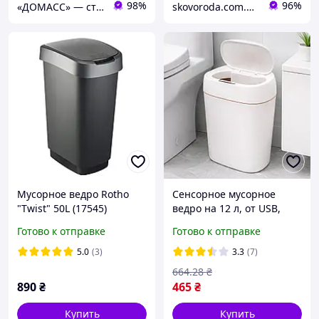
98%
96%
«ДОМАСС» — стойки для одежды, товары для дома и отдыха!
skovoroda.com.ua – все для кухни и дома
Мусорное ведро Rotho
Сенсорное мусорное
"Twist" 50L (17545)
ведро на 12 л, от USB,
31.5х23х15 см, HH-001,
Готово к отправке
Готово к отправке
Белый / Автоматическое
ведро для мусора /
5.0
(3)
3.3
(7)
Сенсорный мусорный бак
664
.28
₴
890
₴
465
₴
Купить
Купить