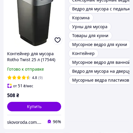
Ведро для мусора с педалью
Корзина
Урны для мусора
Товары для кухни
Мусорное ведро для кухни
Контейнер
Контейнер для мусора
Rotho Twist 25 л (17544)
Мусорное ведро для ванной
Черный
Готово к отправке
Ведро для мусора на дверцу
4.8
(9)
Мусорные ведра пластиковы
51
от
₴
/мес
508
₴
Купить
96%
skovoroda.com.ua – все для кухни и дома