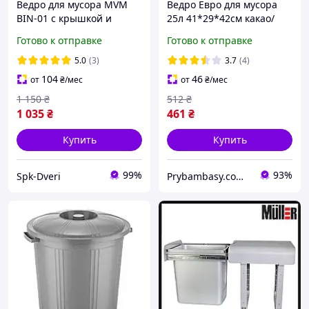
Ведро для мусора MVM
Ведро Евро для мусора
BIN-01 с крышкой и
25л 41*29*42см какао/
педалью 20 л, антрацит,
белая роза Алеана
Готово к отправке
Готово к отправке
пластиковое
5.0
(3)
3.7
(4)
104
46
от
₴
/мес
от
₴
/мес
1 150
₴
512
₴
1 035
₴
461
₴
Купить
Купить
99%
93%
Spk-Dveri
Prybambasy.com.ua - магазин товаров для дома