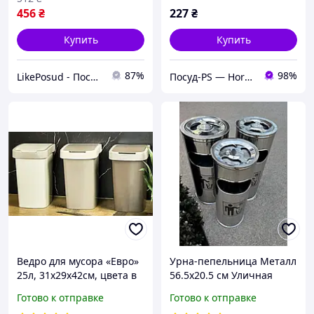
456
₴
227
₴
Купить
Купить
87%
98%
LikePosud - Посуда и товары для дома и сада
Посуд-PS — Horeca Посуда Подарки
Ведро для мусора «Евро»
Урна-пепельница Металл
25л, 31x29x42см, цвета в
56.5х20.5 см Уличная
ассорт., Алеана
урна с пепельницей
Готово к отправке
Готово к отправке
Металлическая урна для