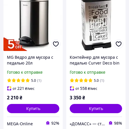
MG Ведро для мусора с
Контейнер для мусора с
педалью 20л
педалью Curver Deco bin
Серебристое мусорное
50 л (02162-01) Кухня
Готово к отправке
Готово к отправке
ведро Ведро мусорное
круглое Матовое ведро
5.0
(1)
5.0
(1)
для мусора Большое
221
558
от
₴
/мес
от
₴
/мес
мусорное ведр
2 210
₴
3 350
₴
Купить
Купить
92%
98%
MEGA-Online
«ДОМАСС» — стойки для одежды, товары для дома и отдыха!