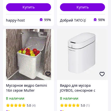
Купить
Купить
99%
98%
happy-host
Добрий TАТО🥇
Мусорное ведро Gemini
Видро для мусора
16л серое Muller
JOYBOS, сенсорное с
(встраиваемое ведро для
датчиком движения
В наличии
В наличии
мусора)
5.0
(4)
5.0
(1)