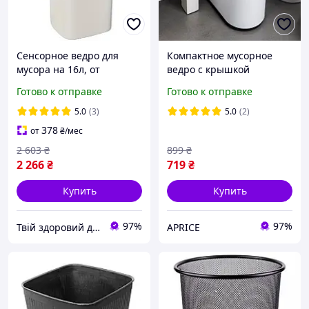
Сенсорное ведро для
Компактное мусорное
мусора на 16л, от
ведро с крышкой
батареек/
Готово к отправке
Готово к отправке
Автоматическое
мусорное ведро / Умное
5.0
(3)
5.0
(2)
мусорное ведро с
378
от
₴
/мес
крышкой
2 603
₴
899
₴
2 266
₴
719
₴
Купить
Купить
97%
97%
Твій здоровий дім
APRICE