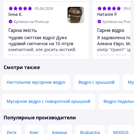
05.08.2026
09.07
Інна К.
Наталія Р.
Куплено на Prom.ua
Куплено на Prom.
Гарна якість
Гарне відро
Чудове сміттєве відро! Дуже
Я задоволена пок
чудовий смітничок на 10 літрів
Алеана Євро. Має
компактний, але досить місткий.
колір "граніт" ід
Кришка зручно відкривається і
інтер'єр. Стильний бюджетний
щільно закривається, приховуючи
варіант.
Смотри также
все всередині. Пластик міцний,
Преимущества
колір приємний, у побуті дуже
Зручне відро
практичне. За свою ціну відмінний
Недостатки
Настольное мусорное ведро
Ведро с крышкой
Му
варіант! Рекомендую!
Немає
Недостатки
Не має
Мусорное ведро с поворотной крышкой
Ведро педаль
Популярные производители
Zerix
Koer
Алеана
Brabantia
MIXXUS