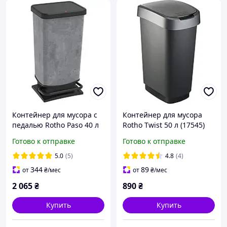
Контейнер для мусора с
Контейнер для мусора
педалью Rotho Paso 40 л
Rotho Twist 50 л (17545)
(17541) Бетон
Черный
Готово к отправке
Готово к отправке
5.0
(5)
4.8
(4)
344
89
от
₴
/мес
от
₴
/мес
2 065
₴
890
₴
Купить
Купить