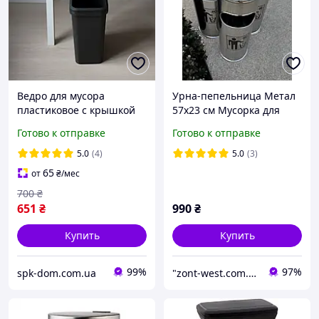
Ведро для мусора
Урна-пепельница Метал
пластиковое с крышкой
57х23 см Мусорка для
MVM 10л антрацит
сигарет Офисная урна
Готово к отправке
Готово к отправке
для мусора Уличная урна
с пепельницей
5.0
(4)
5.0
(3)
65
от
₴
/мес
700
₴
651
₴
990
₴
Купить
Купить
99%
97%
spk-dom.com.ua
"zont-west.com.ua": Онлайн-магазин товаров для отдыха, сада и уличной инфраструктуры