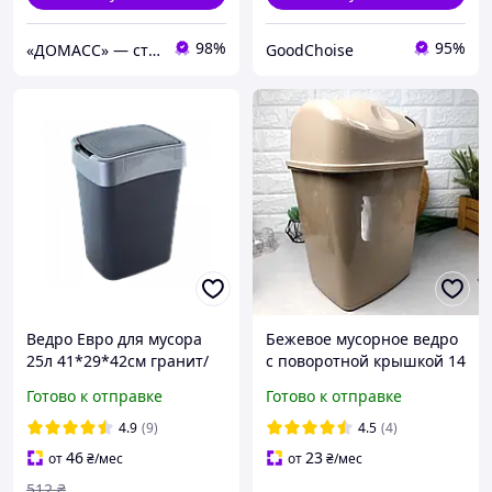
98%
95%
«ДОМАСС» — стойки для одежды, товары для дома и отдыха!
GoodChoise
Ведро Евро для мусора
Бежевое мусорное ведро
25л 41*29*42см гранит/
с поворотной крышкой 14
серое Алеана
л для ванной комнаты
Готово к отправке
Готово к отправке
4.9
(9)
4.5
(4)
46
23
от
₴
/мес
от
₴
/мес
512
₴