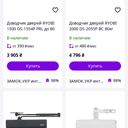
Доводчик дверей RYOBI
Доводчик дверей RYOBI
1500 DS-1554P PRL до 80
2000 DS-2055P BC 80кг
кг черный (Япония)
1100мм черный (Япония)
В наличии
В наличии
390
480
от
₴
/мес
от
₴
/мес
3 905
₴
4 796
₴
Купить
Купить
98%
98%
ЗАМОК.УКР интернет-магазин замков и фурнитуры
ЗАМОК.УКР интернет-магазин замков и фурнитуры