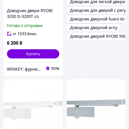
Доводчик для легкой двери
Доводчик для дверей с регу
Доводчик двери RYOBI
3200 D-3200Т со
Доводчик дверной fuaro dc-
скользящей шиной и
Готово к отправке
Доводчик дверной arny
фиксацией антрацит
1033
от
₴
/мес
Доводчик дверей RYOBI 9903
6 200
₴
Купить
95%
WINKEY: фурнитура для окон и дверей