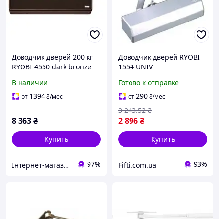
Доводчик дверей 200 кг
Доводчик дверей RYOBI
RYOBI 4550 dark bronze
1554 UNIV
универсальный
В наличии
Готово к отправке
кронштейн вес до 80 кг
створка до 1100мм
1394
290
от
₴
/мес
от
₴
/мес
серебристый(400063067)
3 243
.52
₴
8 363
₴
2 896
₴
Купить
Купить
97%
93%
Інтернет-магазин "Цифродім"
Fifti.com.ua