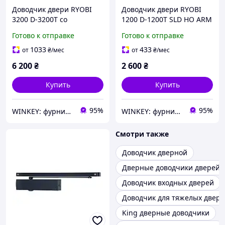
Доводчик двери RYOBI
Доводчик двери RYOBI
3200 D-3200Т со
1200 D-1200Т SLD HO ARM
скользящей шиной и
со скользящей шиной
Готово к отправке
Готово к отправке
фиксацией белый
черный
1033
433
от
₴
/мес
от
₴
/мес
6 200
₴
2 600
₴
Купить
Купить
95%
95%
WINKEY: фурнитура для окон и дверей
WINKEY: фурнитура для окон и дверей
Смотри также
Доводчик дверной
Дверные доводчики дверей
Доводчик входных дверей
Доводчик для тяжелых двер
King дверные доводчики