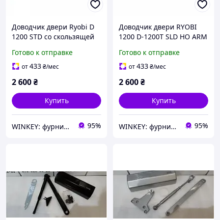
Доводчик двери Ryobi D
Доводчик двери RYOBI
1200 STD со скользящей
1200 D-1200Т SLD HO ARM
шиной белый
со скользящей шиной
Готово к отправке
Готово к отправке
серый
433
433
от
₴
/мес
от
₴
/мес
2 600
₴
2 600
₴
Купить
Купить
95%
95%
WINKEY: фурнитура для окон и дверей
WINKEY: фурнитура для окон и дверей