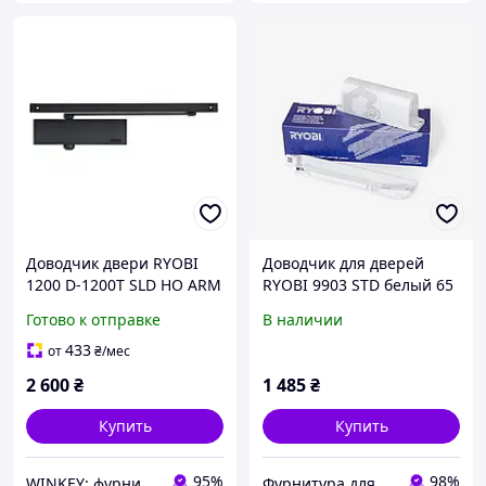
Доводчик двери RYOBI
Доводчик для дверей
1200 D-1200Т SLD HO ARM
RYOBI 9903 STD белый 65
со скользящей шиной
кг
Готово к отправке
В наличии
коричневый
433
от
₴
/мес
2 600
₴
1 485
₴
Купить
Купить
95%
98%
WINKEY: фурнитура для окон и дверей
Фурнитура для окон и дверей