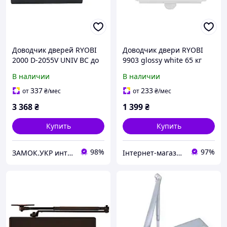
Доводчик дверей RYOBI
Доводчик двери RYOBI
2000 D-2055V UNIV BC до
9903 glossy white 65 кг
100 кг антрацит (Япония)
В наличии
В наличии
337
233
от
₴
/мес
от
₴
/мес
3 368
₴
1 399
₴
Купить
Купить
98%
97%
ЗАМОК.УКР интернет-магазин замков и фурнитуры
Інтернет-магазин "Цифродім"