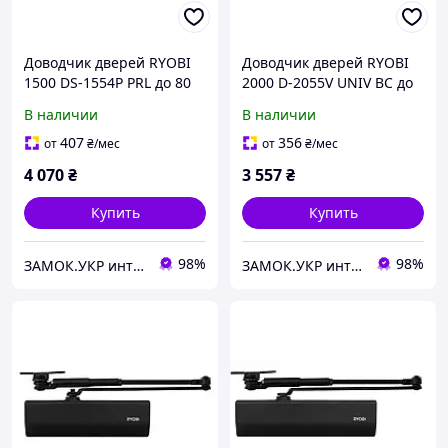
Доводчик дверей RYOBI
Доводчик дверей RYOBI
1500 DS-1554P PRL до 80
2000 D-2055V UNIV BC до
кг серый антрацит
100 кг черный (Япония)
В наличии
В наличии
(Япония)
407
356
от
₴
/мес
от
₴
/мес
4 070
₴
3 557
₴
Купить
Купить
98%
98%
ЗАМОК.УКР интернет-магазин замков и фурнитуры
ЗАМОК.УКР интернет-магазин замков и фурнитуры