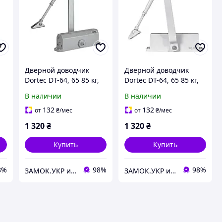
Дверной доводчик
Дверной доводчик
Dortec DT-64, 65 85 кг,
Dortec DT-64, 65 85 кг,
накладной, IP65,
накладной, IP65, белый
В наличии
В наличии
серебряный (Китай)
(Китай)
132
132
от
₴
/мес
от
₴
/мес
1 320
₴
1 320
₴
Купить
Купить
8%
98%
98%
ЗАМОК.УКР интернет-магазин замков и фурнитуры
ЗАМОК.УКР интернет-магазин замков и фурнитуры