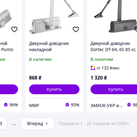
ной
Дверной доводчик
Дверной доводчик
 Punto
накладной
Dortec DT-64, 65 85 кг,
0 кг
накладной, IP65,
вке
В наличии
В наличии
графит (Китай)
132
от
₴
/мес
868
₴
1 320
₴
ь
Купить
Купить
96%
95%
9
MMF
ЗАМОК.УКР интернет-магазин замков и фурнитуры
3
...
Вперед
Показано 1 - 29 товаров из 2000+