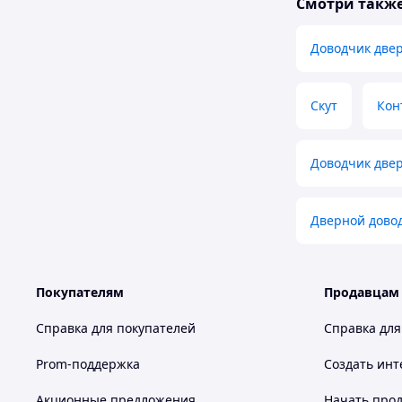
Смотри такж
Доводчик две
Скут
Кон
Доводчик две
Дверной довод
Покупателям
Продавцам
Справка для покупателей
Справка для
Prom-поддержка
Создать инт
Акционные предложения
Начать прод