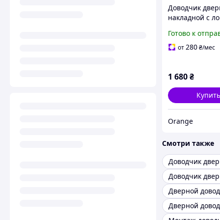
Доводчик двер
накладной с л
тягой и фикса
Готово к отпра
открытого пол
KEDR F-062 (ве
280
от
₴
/мес
60-85 кг)
1 680
₴
Купит
Orange
Смотри также