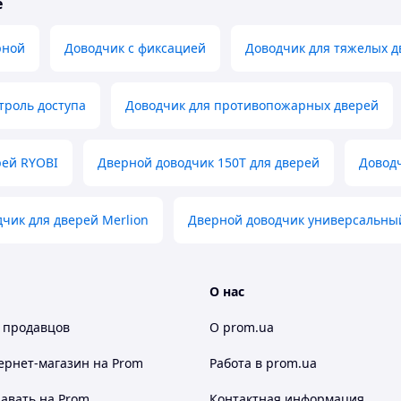
е
рной
Доводчик с фиксацией
Доводчик для тяжелых д
троль доступа
Доводчик для противопожарных дверей
рей RYOBI
Дверной доводчик 150T для дверей
Довод
чик для дверей Merlion
Дверной доводчик универсальны
О нас
 продавцов
О prom.ua
ернет-магазин
на Prom
Работа в prom.ua
авать на Prom
Контактная информация