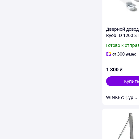
Дверной довод
Ryobi D 1200 S
ножницами се
Готово к отпра
300
от
₴
/мес
1 800
₴
Купит
WINKEY: фурнитура для окон и дверей