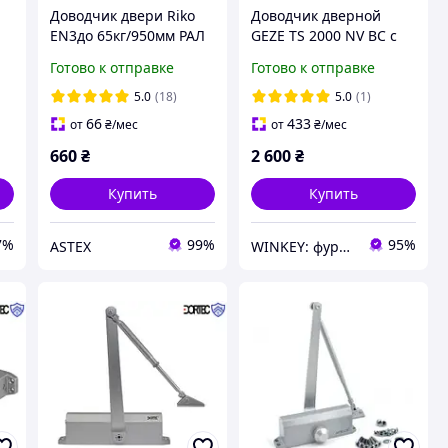
Доводчик двери Riko
Доводчик дверной
EN3до 65кг/950мм РАЛ
GEZE TS 2000 NV BC с
)
9016 Белый
ножницами
Готово к отправке
Готово к отправке
коричневый
5.0
(18)
5.0
(1)
66
433
от
₴
/мес
от
₴
/мес
660
₴
2 600
₴
Купить
Купить
7%
99%
95%
ASTEX
WINKEY: фурнитура для окон и дверей