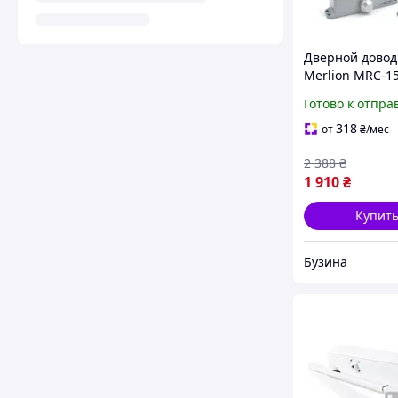
Дверной довод
Merlion MRC-1
усилие 80-150 
Готово к отпра
навесной сере
buzyna
318
от
₴
/мес
2 388
₴
1 910
₴
Купит
Бузина