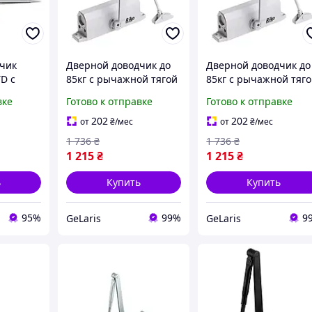
чик
Дверной доводчик до
Дверной доводчик до
TD с
85кг с рычажной тягой
85кг с рычажной тяг
рый
Rico 1500, Белый /
Riko 1500, Белый /
вке
Готово к отправке
Готово к отправке
Доводчик дверной /
Доводчик дверной /
Доводчик на входную
Доводчик на входную
202
202
от
₴
/мес
от
₴
/мес
дверь
дверь
1 736
₴
1 736
₴
1 215
₴
1 215
₴
ь
Купить
Купить
95%
99%
9
GeLaris
GeLaris