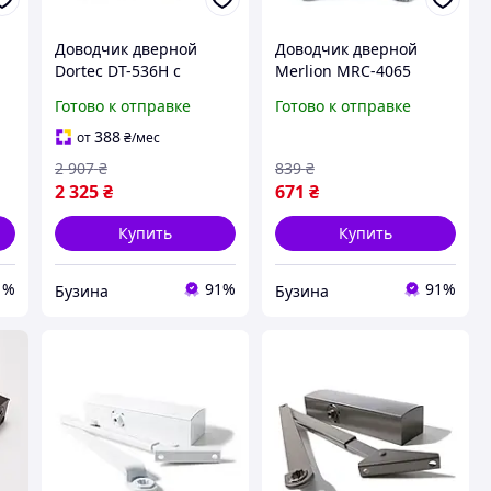
Доводчик дверной
Доводчик дверной
Dortec DT-536H с
Merlion MRC-4065
м
фиксацией в открытом
усилие 40-65 кг 71 х 82
Готово к отправке
Готово к отправке
положении 65-150 кг
х 250 мм серебро
о
248x45x72 мм серебро
buzyna
388
от
₴
/мес
buzyna
2 907
₴
839
₴
2 325
₴
671
₴
Купить
Купить
1%
91%
91%
Бузина
Бузина