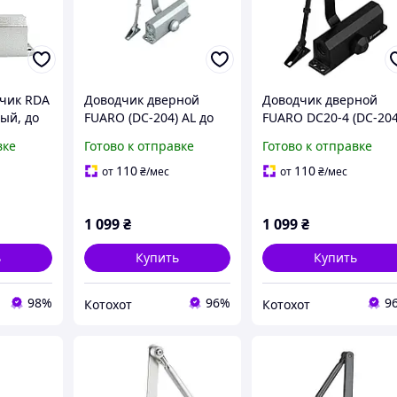
чик RDA
Доводчик дверной
Доводчик дверной
ый, до
FUARO (DC-204) AL до
FUARO DC20-4 (DC-204
1219 мм
85 кг (алюминий)
BL до 85 кг (черный)
вке
Готово к отправке
Готово к отправке
110
110
от
₴
/мес
от
₴
/мес
1 099
₴
1 099
₴
ь
Купить
Купить
98%
96%
9
Котохот
Котохот