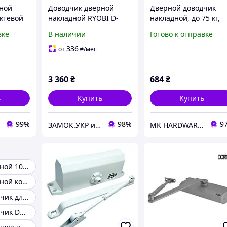
ной
Доводчик дверной
Дверной доводчик
октевой
накладной RYOBI D-
накладной, до 75 кг,
цией
2055V STD BC до 100 кг
модель 062 (большой
вке
В наличии
Готово к отправке
ожения
черный (Япония)
с двери
336
от
₴
/мес
3 360
₴
684
₴
ь
Купить
Купить
99%
98%
9
ЗАМОК.УКР интернет-магазин замков и фурнитуры
MK HARDWARE Дверна та меблева фурнітура
Доводчик дверной 100 кг
Доводчик дверной коричневый
Дверной доводчик для пластиковых дверей
Дверной доводчик DORMA TS 83