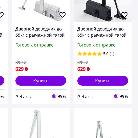
Дверной доводчик до
Дверной доводчик до
ой
65кг с рычажной тягой
65кг с рычажной тягой
Rico 1000, Серый /
Rico 1000, Черный /
Готово к отправке
Готово к отправке
Доводчик дверной /
Доводчик дверной /
Доводчик на входную
Доводчик на входную
5.0
(1)
дверь
дверь
899
₴
899
₴
629
₴
629
₴
Купить
Купить
9%
99%
99%
GeLaris
GeLaris