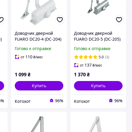
Доводчик дверной
Доводчик дверной
)
FUARO DC20-4 (DC-204)
FUARO DC20-5 (DC-205)
WH до 85 кг (белый)
AL до 120 кг
Готово к отправке
Готово к отправке
(алюминий)
110
от
₴
/мес
5.0
(3)
137
от
₴
/мес
1 099
₴
1 370
₴
Купить
Купить
6%
96%
96%
Котохот
Котохот