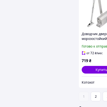
Доводчик двер
морозостойкий
SD-2040 AL 55-8
Готово к отпра
(алюминий)
72
от
₴
/мес
719
₴
Купит
Котохот
1
2