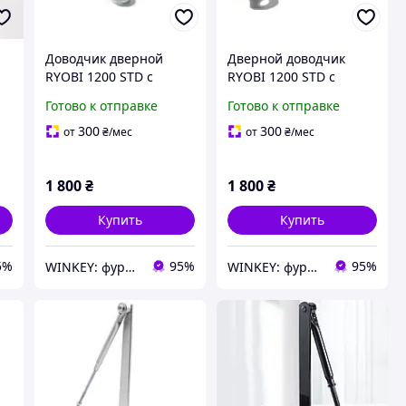
Доводчик дверной
Дверной доводчик
RYOBI 1200 STD с
RYOBI 1200 STD с
ножницами белый
ножницами
Готово к отправке
Готово к отправке
коричневый
300
300
от
₴
/мес
от
₴
/мес
1 800
₴
1 800
₴
Купить
Купить
5%
95%
95%
WINKEY: фурнитура для окон и дверей
WINKEY: фурнитура для окон и дверей