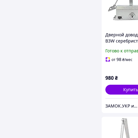
Дверной довод
B3W серебрист
65 кг, ширина 
Готово к отпра
(Китай)
98
от
₴
/мес
980
₴
Купит
ЗАМОК.УКР интернет-магазин замков и фурнитуры