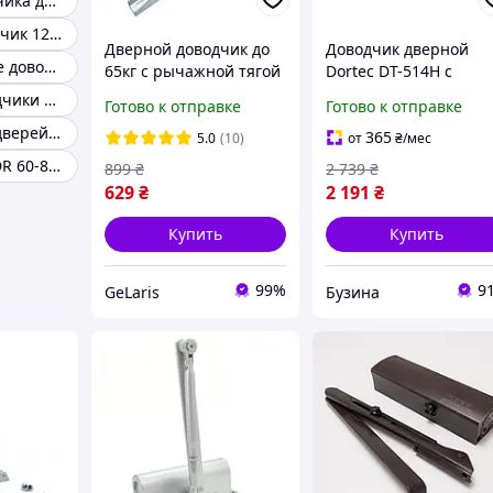
Монтаж доводчика двери
Дверной доводчик 120 кг
Дверной доводчик до
Доводчик дверной
Белые дверные доводчики
65кг с рычажной тягой
Dortec DT-514H с
Rico 1000, Белый /
фиксацией в открыто
Дверные доводчики немецкие
Готово к отправке
Готово к отправке
Доводчик дверной /
положении 45-85 кг
Доводчик для дверей 80-120 кг
Доводчик на входную
248x45x72 мм серебр
365
5.0
(10)
от
₴
/мес
дверь
buzyna
Доводчики KEDR 60-85 кг
899
₴
2 739
₴
629
₴
2 191
₴
Купить
Купить
99%
9
GeLaris
Бузина