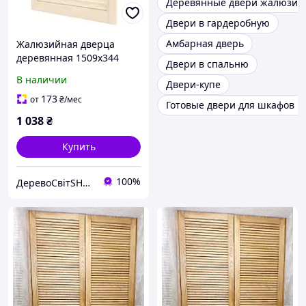
Деревянные двери жалюзи 
Двери в гардеробную
Амбарная дверь
Жалюзийная дверца
деревянная 1509х344
Двери в спальню
В наличии
Двери-купе
173
от
₴
/мес
Готовые двери для шкафов к
1 038
₴
Купить
100%
ДеревоСвітSHOP