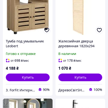
Тумба под умывальник
Жалюзийная дверца
Leobert
деревянная 1820х294
Chaletжалюзионной
Готово к отправке
В наличии
дверцей в стиле Loft,
натуральный для дома,
698
178
от
₴
/мес
от
₴
/мес
квартиры и офиса
4 188
₴
1 070
₴
Купить
Купить
90%
100%
3. ForFit Интернет-магазин спортивных товаров
ДеревоСвітSHOP