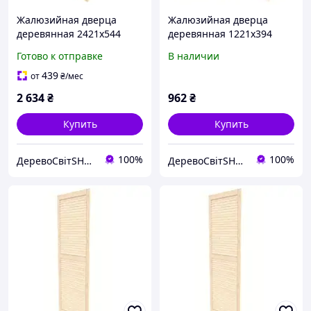
Жалюзийная дверца
Жалюзийная дверца
деревянная 2421х544
деревянная 1221х394
Готово к отправке
В наличии
439
от
₴
/мес
2 634
₴
962
₴
Купить
Купить
100%
100%
ДеревоСвітSHOP
ДеревоСвітSHOP