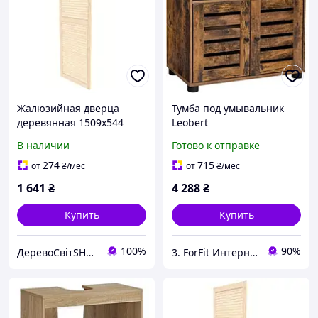
Жалюзийная дверца
Тумба под умывальник
деревянная 1509х544
Leobert
Chaletжалюзионной
В наличии
Готово к отправке
дверцей в стиле Loft,
коричневый для дома,
274
715
от
₴
/мес
от
₴
/мес
квартиры и офиса
1 641
₴
4 288
₴
Купить
Купить
100%
90%
ДеревоСвітSHOP
3. ForFit Интернет-магазин спортивных товаров