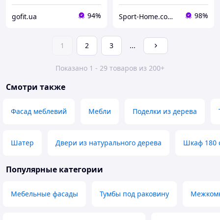
94%
98%
gofit.ua
Sport-Home.com.ua Интернет-магазин спортивых товаров для дома и спортзалов
1
2
3
...
Показано 1 - 29 товаров из 200+
Смотри также
Фасад меблевий
Мебли
Поделки из дерева
Шатер
Двери из натурального дерева
Шкаф 180 
Популярные категории
Мебельные фасады
Тумбы под раковину
Межком