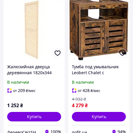
Жалюзийная дверца
Тумба под умывальник
деревянная 1820х344
Leobert Chalet с
жалюзионной дверцей в
В наличии
В наличии
стиле Loft, коричневый
209
428
от
₴
/мес
от
₴
/мес
4 932
₴
1 252
₴
4 279
₴
Купить
Купить
100%
94%
ДеревоСвітSHOP
gofit.ua