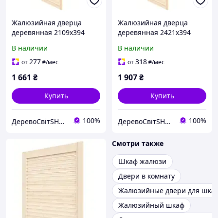
Жалюзийная дверца
Жалюзийная дверца
деревянная 2109х394
деревянная 2421х394
В наличии
В наличии
277
318
от
₴
/мес
от
₴
/мес
1 661
₴
1 907
₴
Купить
Купить
100%
100%
ДеревоСвітSHOP
ДеревоСвітSHOP
Смотри также
Шкаф жалюзи
Двери в комнату
Жалюзийные двери для шка
Жалюзийный шкаф