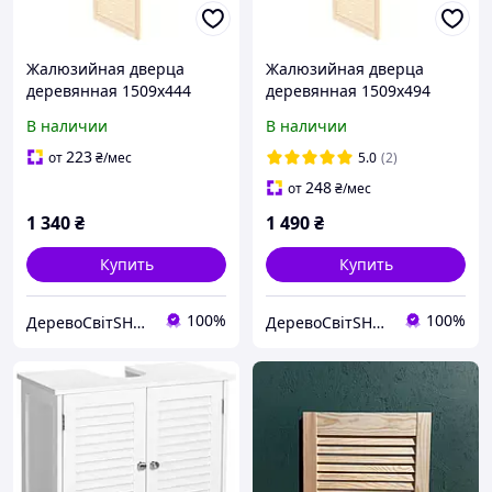
Жалюзийная дверца
Жалюзийная дверца
деревянная 1509х444
деревянная 1509х494
В наличии
В наличии
223
от
₴
/мес
5.0
(2)
248
от
₴
/мес
1 340
₴
1 490
₴
Купить
Купить
100%
100%
ДеревоСвітSHOP
ДеревоСвітSHOP