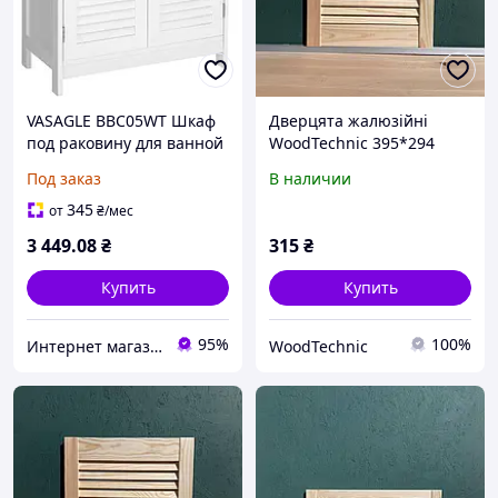
VASAGLE BBC05WT Шкаф
Дверцята жалюзійні
под раковину для ванной
WoodTechnic 395*294
комнаты, напольный
Под заказ
В наличии
шкаф с двойными
дверцами, 60 x 30 x 60 см,
345
от
₴
/мес
шкаф с 2-мя
3 449
.08
₴
315
₴
Купить
Купить
95%
100%
Интернет магазин - Маркет
WoodTechnic