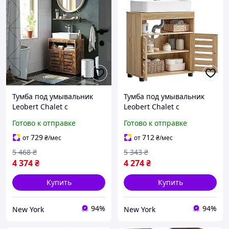
Тумба под умывальник
Тумба под умывальник
Leobert Chalet с
Leobert Chalet с
жалюзионной дверцей в
жалюзионной дверцей в
Готово к отправке
Готово к отправке
стиле Loft, коричневый
стиле Loft, натуральный
newyork
newyork
729
712
от
₴
/мес
от
₴
/мес
5 468
₴
5 343
₴
4 374
₴
4 274
₴
Купить
Купить
94%
94%
New York
New York