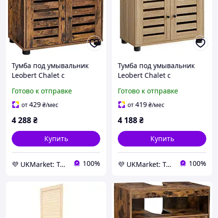
Тумба под умывальник
Тумба под умывальник
Leobert Chalet с
Leobert Chalet с
жалюзистой дверцей в
жалюзистой дверью в
Готово к отправке
Готово к отправке
стиле Loft, коричневый
стиле Loft, натуральный
#BBK04BXV1 -UKMarket-
#BBK004B11 -UKMarket-
429
419
от
₴
/мес
от
₴
/мес
4 288
₴
4 188
₴
Купить
Купить
100%
100%
💜 UKMarket: Товары для дома и сада: тенты, шторы, мягкие окна, мебель. Товары для спорта. Техника
💜 UKMarket: Товары для дома и сада: тенты, шторы, мягкие окна, мебель. Товары для спорта. Техника