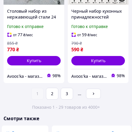
Столовый набор из
Черный набор кухонных
нержавеющей стали 24
принадлежностей
предмета (ложки, вилки,
Maestro MR-1542 (8
Готово к отправке
Готово к отправке
ножи)
предметов) |
Термостойкий силикон
77
59
от
₴
/мес
от
₴
/мес
для антипригарной
855
₴
790
₴
посуды и ручки Soft
770
₴
590
₴
Купить
Купить
98%
98%
Avoos'ka - магазин для Вашого дому та комфорту,)
Avoos'ka - магазин для Вашого дому та комфорту,)
1
2
3
...
Показано 1 - 29 товаров из 4000+
Смотри также