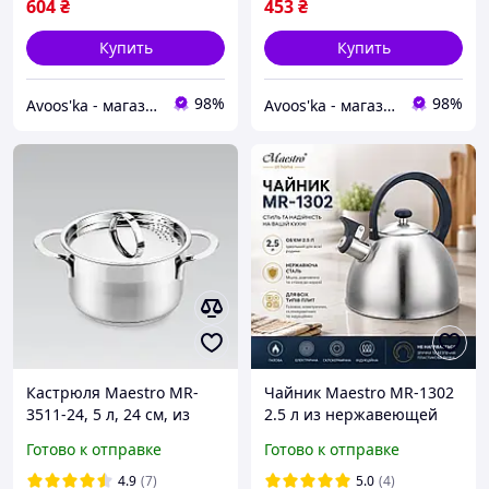
604
₴
453
₴
Купить
Купить
98%
98%
Avoos'ka - магазин для Вашого дому та комфорту,)
Avoos'ka - магазин для Вашого дому та комфорту,)
Кастрюля Maestro MR-
Чайник Maestro MR-1302
3511-24, 5 л, 24 см, из
2.5 л из нержавеющей
нержавеющей стали с
стали для всех типов
Готово к отправке
Готово к отправке
крышкой, для всех типов
плит
плит
4.9
(7)
5.0
(4)