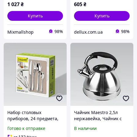
Маэстро, Маестро
1 027
₴
605
₴
Купить
Купить
98%
98%
Mixmallshop
dellux.com.ua
Набор столовых
Чайник Maestro 2,5л
приборов, 24 предмета,
нержавейка, Чайник с
фраже
крышкой и ручкой
Готово к отправке
В наличии
нержавейка, Чайник со
свистком из нержавейки
132