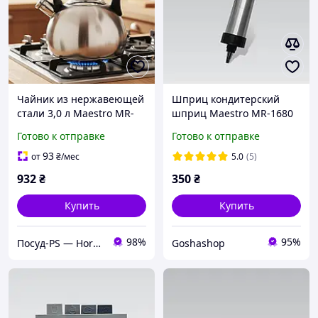
Чайник из нержавеющей
Шприц кондитерский
стали 3,0 л Maestro MR-
шприц Maestro MR-1680
1311
Готово к отправке
Готово к отправке
93
от
₴
/мес
5.0
(5)
932
₴
350
₴
Купить
Купить
98%
95%
Посуд-PS — Horeca Посуда Подарки
Goshashop