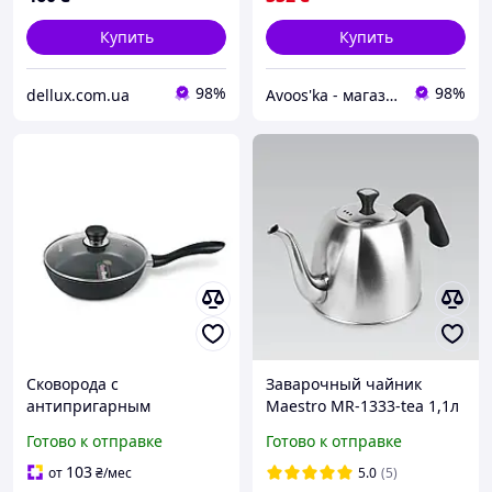
Купить
Купить
98%
98%
dellux.com.ua
Avoos'ka - магазин для Вашого дому та комфорту,)
Сковорода с
Заварочный чайник
антипригарным
Maestro MR-1333-tea 1,1л
покрытием Quan Tanium
из нержавеющей стали
Готово к отправке
Готово к отправке
с крышкой MAESTRO MR-
1205-28 | сковородка
103
от
₴
/мес
5.0
(5)