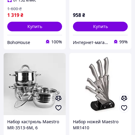
от
₴
/мес
с быстрой доставкой по
1 600
₴
1 319
₴
958
₴
Купить
Купить
100%
99%
BohoHouse
Интернет-магазин "TUDOM"
Набор кастрюль Maestro
Набор ножей Maestro
MR-3513-6M, 6
MR1410
предметов,