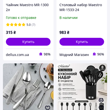
Чайник Maestro MR-1300
Столовый набор Maestro
2л
MR-1533-24
Готово к отправке
В наличии
5.0
(7)
315
₴
983
₴
Купить
Купить
98%
96%
dellux.com.ua
Модний Магазин