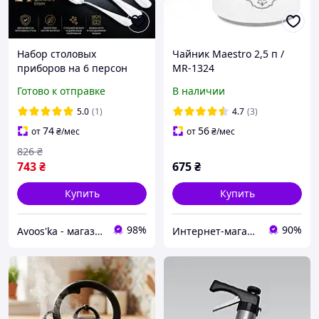
Набор столовых
Чайник Maestro 2,5 п /
приборов на 6 персон
MR-1324
Maestro MR-1532-24 (24
Готово к отправке
В наличии
предмета) |
Высококачественная
5.0
(1)
4.7
(3)
нержавеющая сталь и
74
56
от
₴
/мес
от
₴
/мес
классический дизайн
826
₴
743
₴
675
₴
Купить
Купить
98%
90%
Avoos'ka - магазин для Вашого дому та комфорту,)
Интернет-магазин "Посуда дом"