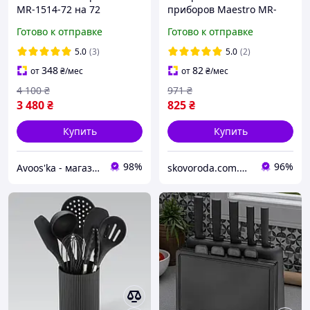
MR-1514-72 на 72
приборов Maestro MR-
предмета | Элитный
1527-24, 24 предмета,
Готово к отправке
Готово к отправке
набор столовых приборов
нержавеющая сталь, для
Maestro | Столовые
6 персон
5.0
(3)
5.0
(2)
приборы в кейсе
348
82
от
₴
/мес
от
₴
/мес
4 100
₴
971
₴
3 480
₴
825
₴
Купить
Купить
98%
96%
Avoos'ka - магазин для Вашого дому та комфорту,)
skovoroda.com.ua – все для кухни и дома