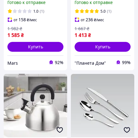
Готово к отправке
Готово к отправке
нержавеющая сталь,
индукция
1.0
(1)
5.0
(1)
158
236
от
₴
/мес
от
₴
/мес
1 982
₴
1 667
₴
1 585
₴
1 413
₴
Купить
Купить
92%
99%
Mars
"Планета Дом"