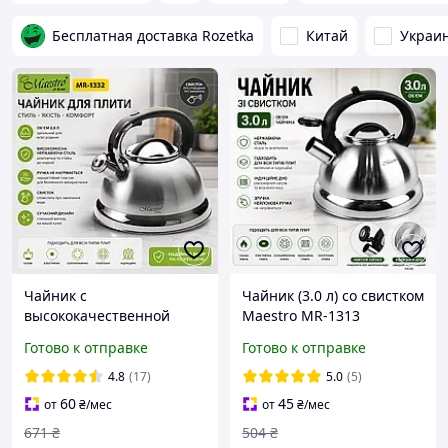
Бесплатная доставка Rozetka
Китай
Украи
Чайник с
Чайник (3.0 л) со свистком
высококачественной
Maestro MR-1313
нержавеющей стали
нержавеющая сталь, для
Готово к отправке
Готово к отправке
(Объём: 2.8 л, MR-1332)
всех типов плит
(индукция)
4.8
(17)
5.0
(5)
60
45
от
₴
/мес
от
₴
/мес
671
₴
504
₴