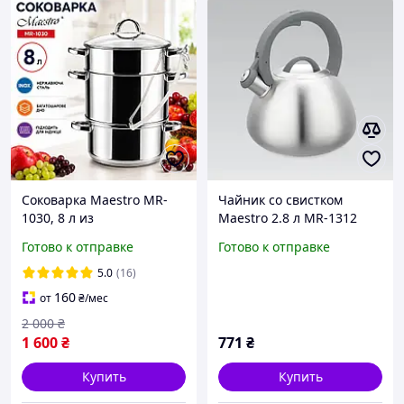
Соковарка Maestro MR-
Чайник со свистком
1030, 8 л из
Maestro 2.8 л MR-1312
нержавеющей стали для
Готово к отправке
Готово к отправке
фруктов, ягод, томатов,
для всех видов плит
5.0
(16)
160
от
₴
/мес
2 000
₴
1 600
₴
771
₴
Купить
Купить