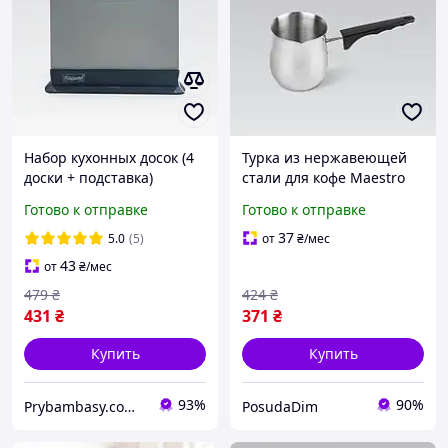
Набор кухонных досок (4
Турка из нержавеющей
доски + подставка)
стали для кофе Maestro
Maestro
300 мл (MR-1661-3)
Готово к отправке
Готово к отправке
37
5.0
(5)
от
₴
/мес
43
от
₴
/мес
479
₴
424
₴
431
₴
371
₴
Купить
Купить
93%
90%
Prybambasy.com.ua - магазин товаров для дома
PosudaDim