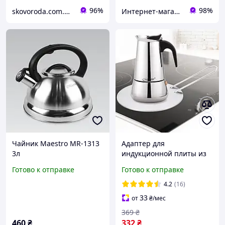
96%
98%
skovoroda.com.ua – все для кухни и дома
Интернет-магазин "E-posud"
Чайник Maestro MR-1313
Адаптер для
3л
индукционной плиты из
нержавеющей стали,
Готово к отправке
Готово к отправке
Диск-переходник для
индукционной плиты (Ø
4.2
(16)
16, 3 мл)
33
от
₴
/мес
369
₴
460
₴
332
₴