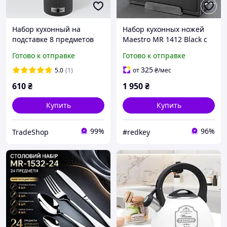
Набор кухонный на
Набор кухонных ножей
подставке 8 предметов
Maestro MR 1412 Black с
Maestro MR-1542-BLACK -
подставкой и
Готово к отправке
Готово к отправке
MiniLavka
разделочными досками
10 предметов
325
5.0
(1)
от
₴
/мес
610
₴
1 950
₴
Купить
Купить
99%
96%
TradeShop
#redkey