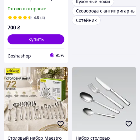
Кухонные ножи
стали со свистком
Готово к отправке
Сковорода с антипригарным
4.8
(4)
Сотейник
700
₴
Купить
95%
Goshashop
Столовый набор Maestro
Набор столовых