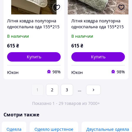
Літня ковдра полуторна
Літня ковдра полуторна
односпальна ода 155*215
односпальна ода 155*215
В наличии
В наличии
615
₴
615
₴
Купить
Купить
98%
98%
Юкон
Юкон
1
2
3
...
Показано 1 - 29 товаров из 7000+
Смотри также
Одеяла
Одеяло шерстяное
Двуспальные одеяла