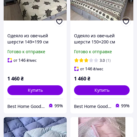
Одеяло из овечьей
Одеяло из овечьей
шерсти 149×199 см
шерсти 150×200 см
натуральное тёплое
тёплое полуторное
Готово к отправке
Готово к отправке
полуторное одеяло с
одеяло с гуцульским
узором кленового листа
узором звёздочки ,
146
от
₴
/мес
3.0
(1)
натуральное
146
от
₴
/мес
1 460
₴
1 460
₴
Купить
Купить
99%
99%
Best Home Goods - "Лучшие товары для дома, подарки, мелочи"
Best Home Goods - "Лучшие товары для дома, подарки, мелочи"