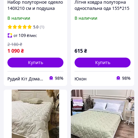
Набор полуторное одеяло
Літня ковдра полуторна
140Х210 см и подушка
односпальна ода 155*215
50х70 см ELEGANTLY,
В наличии
В наличии
аналог лебяжьего пуха
5.0
(1)
109
от
₴
/мес
2 180
₴
1 090
₴
615
₴
Купить
Купить
98%
98%
Рудий Кіт Домашній Затишок
Юкон