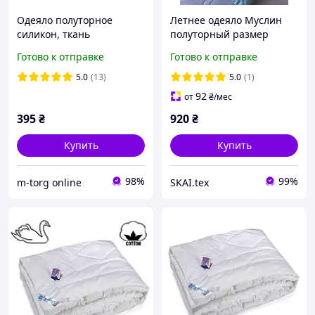
Одеяло полуторное
Летнее одеяло Муслин
силикон, ткань
полуторный размер
поликоттон
150х200 см одеяло для
Готово к отправке
Готово к отправке
кровати Мишка
5.0
(13)
5.0
(1)
92
от
₴
/мес
395
₴
920
₴
Купить
Купить
98%
99%
m-torg online
SKAI.tex