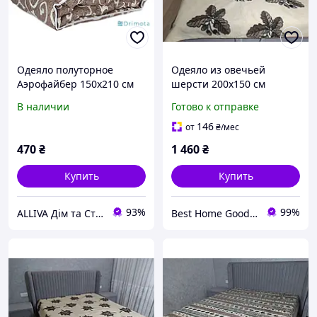
Одеяло полуторное
Одеяло из овечьей
Аэрофайбер 150х210 см
шерсти 200x150 см
Чарівний сон
натуральное тёплое
В наличии
Готово к отправке
полуторное одеяло с
дубовым листом,
146
от
₴
/мес
экологичное одеял
470
₴
1 460
₴
Купить
Купить
93%
99%
ALLIVA Дім та Стиль
Best Home Goods - "Лучшие товары для дома, подарки, мелочи"