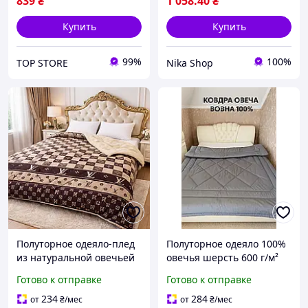
839
₴
1 058
.40
₴
Купить
Купить
99%
100%
TOP STORE
Nika Shop
Полуторное одеяло-плед
Полуторное одеяло 100%
из натуральной овечьей
овечья шерсть 600 г/м²
шерсти 150 х 215 см
Одеяло полуторное
Готово к отправке
Готово к отправке
антиаллергенное, тёплое!
зимнее Одеяла
Видео в описании
натуральные
234
284
от
₴
/мес
от
₴
/мес