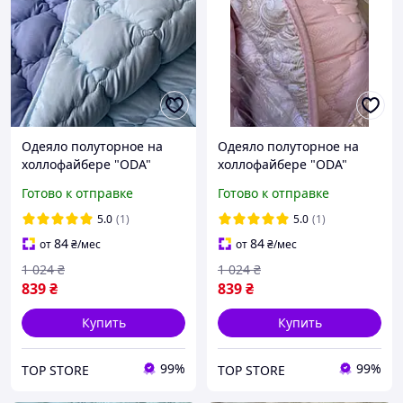
Одеяло полуторное на
Одеяло полуторное на
холлофайбере "ODA"
холлофайбере "ODA"
155*210 Стеганое одеяло
155*210 Стеганое одеяло
Готово к отправке
Готово к отправке
5.0
(1)
5.0
(1)
84
84
от
₴
/мес
от
₴
/мес
1 024
₴
1 024
₴
839
₴
839
₴
Купить
Купить
99%
99%
TOP STORE
TOP STORE