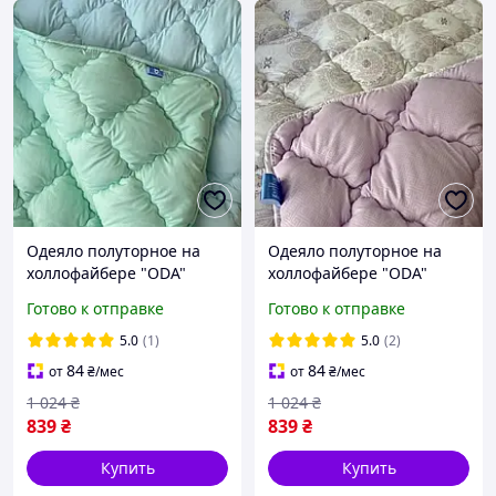
Одеяло полуторное на
Одеяло полуторное на
холлофайбере "ODA"
холлофайбере "ODA"
155*210 Стеганое одеяло
155*210 Стеганое одеяло
Готово к отправке
Готово к отправке
5.0
(1)
5.0
(2)
84
84
от
₴
/мес
от
₴
/мес
1 024
₴
1 024
₴
839
₴
839
₴
Купить
Купить