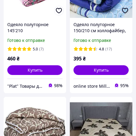
Одеяло полуторное
Одеяло полуторное
145'210
150/210 см холлофайбер,
аэрофайбер,AllSet.
ткань бязь
Готово к отправке
Готово к отправке
5.0
(7)
4.8
(17)
460
₴
395
₴
Купить
Купить
98%
95%
"Plat" Товары для дома и отдыха.
online store Millenium+