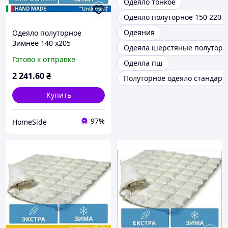
Одеяло тонкое
Одеяло полуторное 150 220
Одеяния
Одеяло полуторное
Зимнее 140 x205
Одеяла шерстяные полутор
микросатин HAND MADE
Готово к отправке
Одеяла пш
EcoSilk 075
2 241
.60
₴
Полуторное одеяло стандарт
Купить
97%
HomeSide