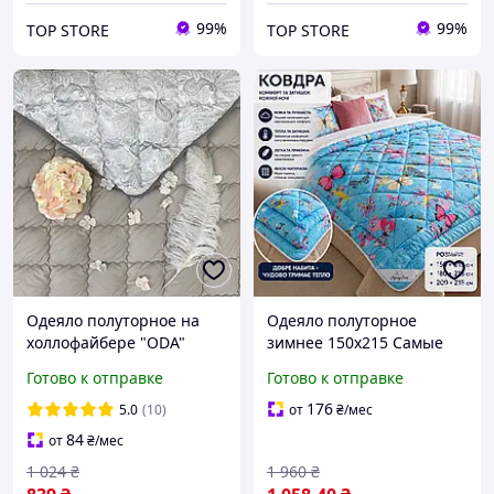
99%
99%
TOP STORE
TOP STORE
Одеяло полуторное на
Одеяло полуторное
холлофайбере "ODA"
зимнее 150х215 Самые
155*210 Стеганое одеяло
теплые одеяла с овечьей
Готово к отправке
Готово к отправке
шерсти , Одеяла из
овчины от
176
5.0
(10)
от
₴
/мес
производителя
84
от
₴
/мес
1 024
₴
1 960
₴