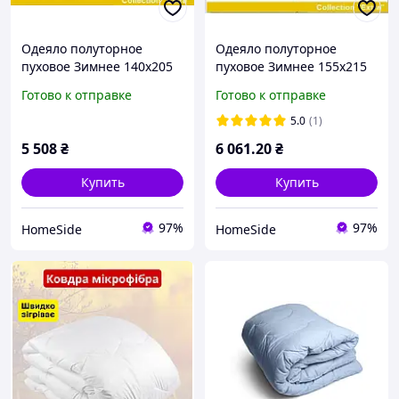
Одеяло полуторное
Одеяло полуторное
пуховое Зимнее 140x205
пуховое Зимнее 155x215
Winter 90% пух 041.21
Winter 90% пух 041
Готово к отправке
Готово к отправке
5.0
(1)
5 508
₴
6 061
.20
₴
Купить
Купить
97%
97%
HomeSide
HomeSide