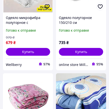
Одеяло микрофибра
Одеяло полуторное
полуторное с
150/210 см
антиаллергенным
искусственный лебяжий
Готово к отправке
Готово к отправке
наполнителем стеганое
пух, ткань тик
для чувствительной кожи
970
₴
679
₴
735
₴
Купить
Купить
97%
95%
Wellberry
online store Millenium+