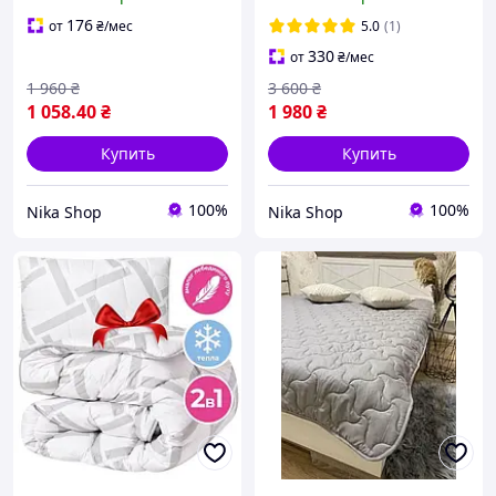
холлофайбер Зимнее
производство Украина
стёганое Производитель
176
от
₴
/мес
5.0
(1)
330
от
₴
/мес
1 960
₴
3 600
₴
1 058
.40
₴
1 980
₴
Купить
Купить
100%
100%
Nika Shop
Nika Shop