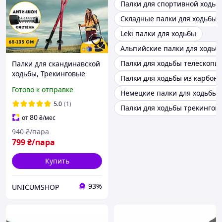
Палки для спортивной ходьб
Складные палки для ходьбы
Leki палки для ходьбы
Альпийские палки для ходьб
Палки для ходьбы телескопи
Палки для скандинавской
ходьбы, Трекинговые
Палки для ходьбы из карбон
палки для гор похода,
Готово к отправке
Немецкие палки для ходьбы
Туристические палки
Hechpro красные 3924-1
5.0
(1)
Палки для ходьбы трекингов
80
от
₴
/мес
940
₴/пара
799
₴/пара
Купить
93%
UNICUMSHOP