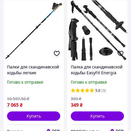
Палки для скандинавской
Палка для скандинавской
ходьбы легкие
ходьбы EasyFit Energia
телескопические для
черная 1 шт
Готово к отправке
Готово к отправке
активного отдыха и
фитнеса FLAME
5.0
(3)
10 597
.50
₴
359
₴
7 065
₴
349
₴
Купить
Купить
96%
96%