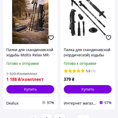
Палки для скандинавской
Палка для скандинавской
ходьбы Moltis Relax MR-
(нордической) ходьбы
140 Antishock с насадками
EasyFit Energia EF-3924-BK
Готово к отправке
Готово к отправке
и чехлом
алюминиевая 1 шт
Черный
5.0
(1)
1 320
₴/комплект
1 188
₴/комплект
379
₴
Купить
Купить
97%
97%
Dealux
Интернет магазин Sport-Kvartal.com.ua №1 по спортивным товарам.