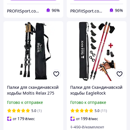
96%
96%
PROFitSport.com.ua - Интернет-магазин спортинвентаря
PROFitSport.com.ua - Интернет-магазин спортинвентаря
Палки для скандинавской
Палки для Скандинавской
ходьбы Moltis Relax 275
ходьбы EagleRock
SM телескопические, с 4
Нордические палки (цвет
Готово к отправке
Готово к отправке
видами насадок и чехлом
красный) скандинавские
Flip-Lock
палки телескопические
5.0
(1)
5.0
(11)
179
199
от
₴
/мес
от
₴
/мес
1 490
₴/комплект