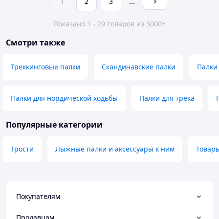
1
2
3
...
Показано 1 - 29 товаров из 5000+
Смотри также
Треккинговые палки
Скандинавские палки
Палки
Палки для нордической ходьбы
Палки для трека
Популярные категории
Трости
Лыжные палки и аксессуары к ним
Товары
Покупателям
Продавцам