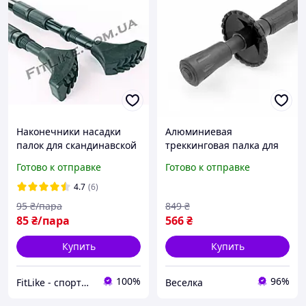
Наконечники насадки
Алюминиевая
палок для скандинавской
треккинговая палка для
ходьбы Boots
скандинавской ходьбы с
Готово к отправке
Готово к отправке
(треккинговых палок)
регулируемой длиной 50-
110 см FLAME
4.7
(6)
95
₴/пара
849
₴
85
₴/пара
566
₴
Купить
Купить
100%
96%
FitLike - спортивний інтернет-магазин
Веселка