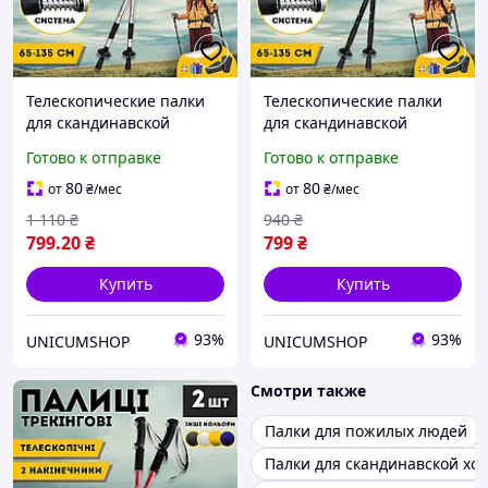
Телескопические палки
Телескопические палки
для скандинавской
для скандинавской
ходьбы палки для
ходьбы палки для
Готово к отправке
Готово к отправке
треккинга скандинавские
треккинга скандинавские
2 шт ENERGIA серые
2 шт ENERGIA Черный
80
80
от
₴
/мес
от
₴
/мес
3924-1
(3924-1)
1 110
₴
940
₴
799
.20
₴
799
₴
Купить
Купить
93%
93%
UNICUMSHOP
UNICUMSHOP
Смотри также
Палки для пожилых людей
Палки для скандинавской хо