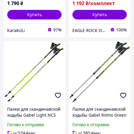
1 790
₴
1 192
₴/комплект
Купить
Купить
97%
100%
KarakULi
EAGLE ROCK Официальный магазин бренду
Палки для скандинавской
Палки для скандинавской
ходьбы Gabel Light NCS
ходьбы Gabel Ritmo Green
130 (7008341361300)
(7008350760000) buzyna
Готово к отправке
Готово к отправке
buzyna
574
585
от
₴
/мес
от
₴
/мес