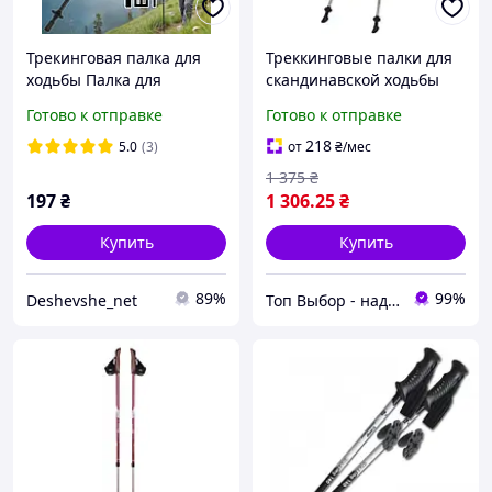
Трекинговая палка для
Треккинговые палки для
ходьбы Палка для
скандинавской ходьбы
спортивной ходьбы
Tramp Compact TRR-004
Готово к отправке
Готово к отправке
трекинга скандинавской
ходьбы Profi MS 2019-1
218
5.0
(3)
от
₴
/мес
Energ
1 375
₴
197
₴
1 306
.25
₴
Купить
Купить
89%
99%
Deshevshe_net
Топ Выбор - надежный магазин, провереный временем