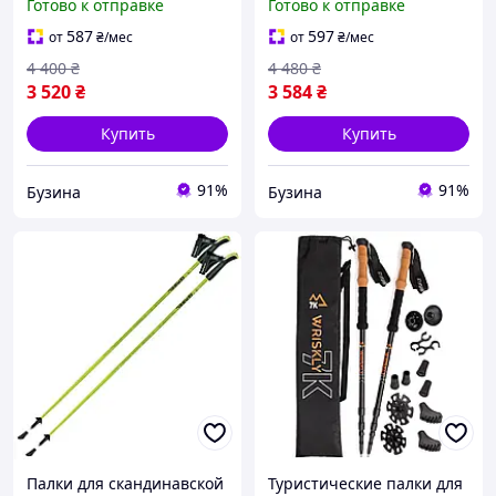
Готово к отправке
Готово к отправке
buzyna
buzyna
587
597
от
₴
/мес
от
₴
/мес
4 400
₴
4 480
₴
3 520
₴
3 584
₴
Купить
Купить
91%
91%
Бузина
Бузина
Палки для скандинавской
Туристические палки для