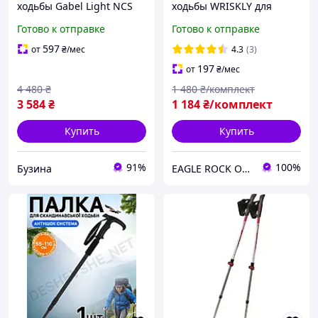
ходьбы Gabel Light NCS
ходьбы WRISKLY для
130 (7009341361300)
хайкинга треккинга
Готово к отправке
Готово к отправке
buzyna
бэкпекинга Антишок
Палки для похода горные
597
от
₴
/мес
4.3
(3)
197
от
₴
/мес
4 480
₴
1 480
₴/комплект
3 584
₴
1 184
₴/комплект
Купить
Купить
91%
100%
Бузина
EAGLE ROCK Официальный магазин бренду