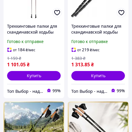
Треккинговые палки для
Треккинговые палки для
скандинавской ходьбы
скандинавской ходьбы
телескопические Tramp
телескопические Tramp
Готово к отправке
Готово к отправке
Fitnes TRR-011
Trekking TRR-003
184
219
от
₴
/мес
от
₴
/мес
1 159
₴
1 383
₴
1 101
.05
₴
1 313
.85
₴
Купить
Купить
99%
99%
Топ Выбор - надежный магазин, провереный временем
Топ Выбор - надежный магазин, провереный временем