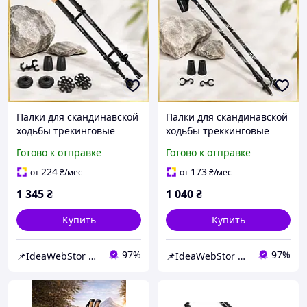
Палки для скандинавской
Палки для скандинавской
ходьбы трекинговые
ходьбы треккинговые
палки туристические для
палки туристические для
Готово к отправке
Готово к отправке
спортивной ходьбы
спортивной ходьбы
PowerPlay 9107 Friluftsli
PowerP 9104 Black/White
224
173
от
₴
/мес
от
₴
/мес
1 345
₴
1 040
₴
Купить
Купить
97%
97%
📌IdeaWebStor интернет-магазин товаров для спорта
📌IdeaWebStor интернет-магазин товаров для спорта