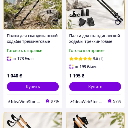
Палки для скандинавской
Палки для скандинавской
ходьбы треккинговые
ходьбы треккинговые
палки туристические для
палки туристические для
Готово к отправке
Готово к отправке
спортивной ходьбы
спортивной ходьбы
PowerP 9104 Black/Green
PowerP 9105 Sisu Black
173
от
₴
/мес
5.0
(1)
199
от
₴
/мес
1 040
₴
1 195
₴
Купить
Купить
97%
97%
📌IdeaWebStor интернет-магазин товаров для спорта
📌IdeaWebStor интернет-магазин товаров для спорта