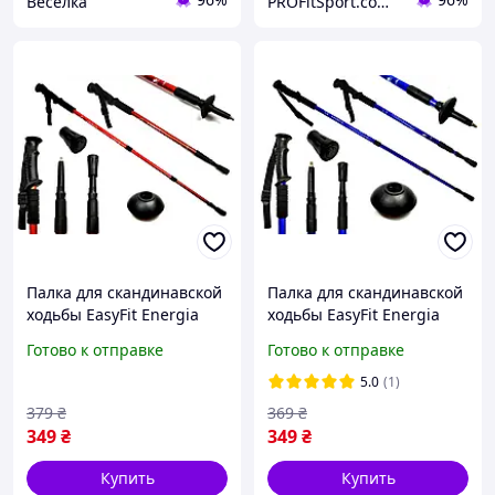
Веселка
PROFitSport.com.ua - Интернет-магазин спортинвентаря
Палка для скандинавской
Палка для скандинавской
ходьбы EasyFit Energia
ходьбы EasyFit Energia
красная 1 шт
синяя 1 шт
Готово к отправке
Готово к отправке
5.0
(1)
379
₴
369
₴
349
₴
349
₴
Купить
Купить