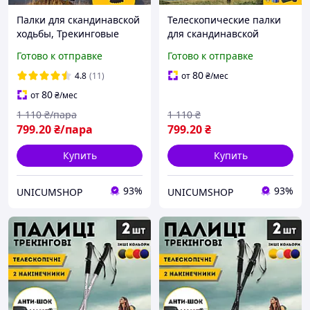
Палки для скандинавской
Телескопические палки
ходьбы, Трекинговые
для скандинавской
палки для гор похода,
ходьбы палки для
Готово к отправке
Готово к отправке
Туристические палки
треккинга скандинавские
Hechpro черные 3924-2
2 шт ENERGIA Синий
80
4.8
(11)
от
₴
/мес
3924-1
80
от
₴
/мес
1 110
₴/пара
1 110
₴
799
.20
₴/пара
799
.20
₴
Купить
Купить
93%
93%
UNICUMSHOP
UNICUMSHOP