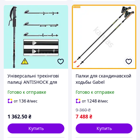
Універсальні трекінгові
Палки для скандинавской
палиці ANTISHOCK для
ходьбы Gabel
активного відпочинку
телескопические легкие
Готово к отправке
Готово к отправке
легкі телескопічні 65-135
черные для тренировок и
см
активного отдыха
136
1248
от
₴
/мес
от
₴
/мес
9 360
₴
1 362
.50
₴
7 488
₴
Купить
Купить