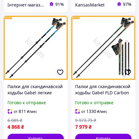
91%
97%
Інтернет-магазин Mike Shop of Home
KansasMarket
Палки для скандинавской
Палки для скандинавской
ходьбы Gabel легкие
ходьбы Gabel FLD Carbon
телескопические для
фиксированные 115 см
Готово к отправке
Готово к отправке
спорта и активного
легкие для тренировок и
отдыха.
активного отдыха
811
1330
от
₴
/мес
от
₴
/мес
6 085
₴
9 973
.75
₴
4 868
₴
7 979
₴
Купить
Купить