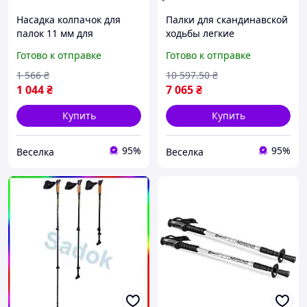
Насадка колпачок для
Палки для скандинавской
палок 11 мм для
ходьбы легкие
активного отдыха
телескопические для
Готово к отправке
Готово к отправке
скандинавская ходьба
активного отдыха и
трейлраннинг FLAME
фитнеса FLAME
1 566
₴
10 597
.50
₴
1 044
₴
7 065
₴
Купить
Купить
95%
95%
Веселка
Веселка