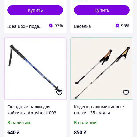
Купить
Купить
97%
95%
Idea Box - подарки для всей семьи
Веселка
Складные палки для
Коденор алюминиевые
хайкинга Antishock 003
палки 135 см для
пара 80E6009KX4
активного отдыха
В наличии
В наличии
806E0C023
640
₴
850
₴