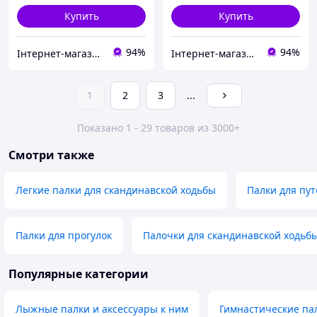
Купить
Купить
94%
94%
Інтернет-магазин KievMarket
Інтернет-магазин KievMarket
1
2
3
...
Показано 1 - 29 товаров из 3000+
Смотри также
Легкие палки для скандинавской ходьбы
Палки для пу
Палки для прогулок
Палочки для скандинавской ходьб
Популярные категории
Лыжные палки и аксессуары к ним
Гимнастические па