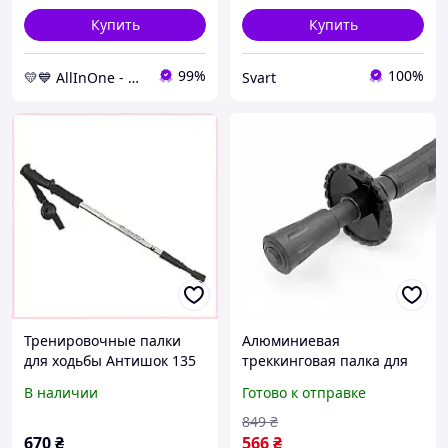
Купить
Купить
99%
100%
💛💙 AllInOne - находи все необходимое в одном магазине!
Svart
Тренировочные палки
Алюминиевая
для ходьбы Антишок 135
треккинговая палка для
см 8A0T600H95
скандинавской ходьбы с
В наличии
Готово к отправке
регулируемой длиной 50-
110 см FLAME
849
₴
670
₴
566
₴