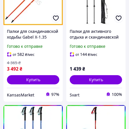
Палки для скандинавской
Палки для активного
ходьбы Gabel X-1.35
отдыха и скандинавской
красные легкие
ходьбы inSPORTline
Готово к отправке
Готово к отправке
карбоновые палки для
Montgato /Svart/ -
спорта и активного
stunning-products-for-life-
582
144
от
₴
/мес
от
₴
/мес
отдыха
4 365
₴
3 492
₴
1 439
₴
Купить
Купить
97%
100%
KansasMarket
Svart