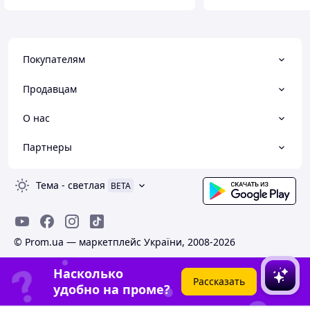
Покупателям
Продавцам
О нас
Партнеры
Тема
-
светлая
BETA
© Prom.ua — маркетплейс України, 2008-2026
Насколько
Рассказать
удобно на проме?