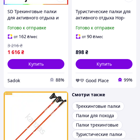
SD Трекинговые палки
Туристические палки для
для активного отдыха и
активного отдыха Hop-
трекинга легкие
Sport Nordend
Готово к отправке
Готово к отправке
регулируемые Sadok top
серебристые GoodPlace -
Sad-03
worry-free-shopping-
162
90
от
₴
/мес
от
₴
/мес
3 216
₴
1 616
₴
898
₴
Купить
Купить
88%
99%
Sadok
💙💛 Good Place
Смотри также
Треккинговые палки
Палки для похода
Палки трекинговые
Туристические палки