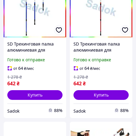
SD Трекинговая палка
SD Трекинговая палка
алюминиевая для
алюминиевая для
туризма и активного
походов и активного
Готово к отправке
Готово к отправке
отдыха синяя Sadok top
отдыха Sadok top красная
Sad-03
Sad-03
64
64
от
₴
/мес
от
₴
/мес
1 278
₴
1 278
₴
642
₴
642
₴
Купить
Купить
88%
88%
Sadok
Sadok