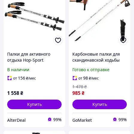
Палки для активного
Карбоновые палки для
отдыха Hop-Sport
скандинавской ходьбы
Nordend Pro,
Adventuridge 110 см
В наличии
Готово к отправке
трекинговые, цвет
ультралегкие для
серебро AlterDeal -
активного отдыха
156
98
от
₴
/мес
от
₴
/мес
thrilling-unlimited-choice-
1 478
₴
1 558
₴
985
₴
Купить
Купить
99%
99%
AlterDeal
GoMarket