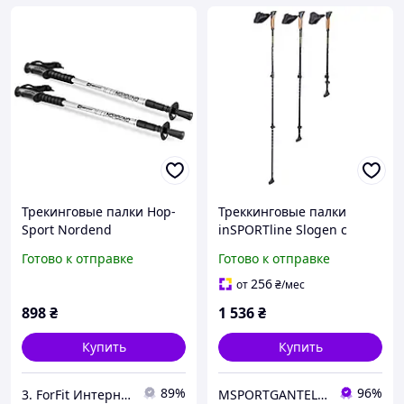
Трекинговые палки Hop-
Треккинговые палки
Sport Nordend
inSPORTline Slogen с
серебристые для
антишоковой системой
Готово к отправке
Готово к отправке
кемпинга, походов,
для трекинга и активного
рыбалки, пикника и
отдыха
256
от
₴
/мес
путешествий, для
898
₴
1 536
₴
активного отдыха
Купить
Купить
89%
96%
3. ForFit Интернет-магазин спортивных товаров
MSPORTGANTELI - інтернет магазин спортивних товарів