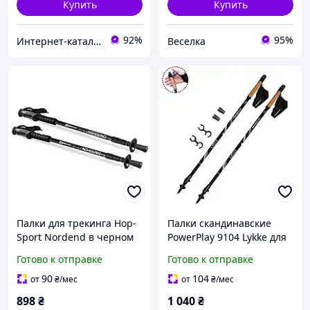
Купить
Купить
92%
95%
Интернет-каталог скидок "BAGSPACE.ua"
Веселка
Палки для трекинга Hop-
Палки скандинавские
Sport Nordend в черном
PowerPlay 9104 Lykke для
цвете, для активного
активного отдыха
Готово к отправке
Готово к отправке
отдыха AllInOne -market-
Black/White 80-135 см
without-queues-
/Svart/ -stunning-
90
104
от
₴
/мес
от
₴
/мес
products-for-life-
898
₴
1 040
₴