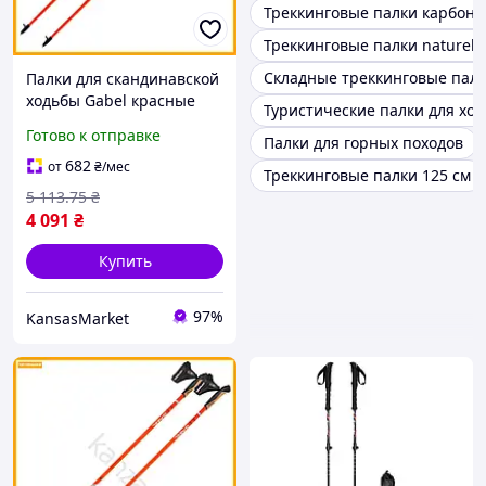
Треккинговые палки карбон
Треккинговые палки naturehi
Складные треккинговые пал
Палки для скандинавской
ходьбы Gabel красные
Туристические палки для хо
карбоновые для
Готово к отправке
Палки для горных походов
тренировок и
соревнований легкие
682
от
₴
/мес
Треккинговые палки 125 см
палки для
5 113
.75
₴
4 091
₴
Купить
97%
KansasMarket