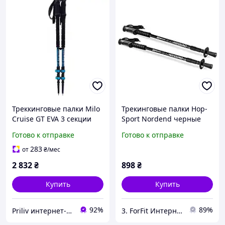
Треккинговые палки Milo
Трекинговые палки Hop-
Cruise GT EVA 3 секции
Sport Nordend черные
68-140 см алюминий вес
для кемпинга, походов,
Готово к отправке
Готово к отправке
650 г
рыбалки, пикника и
путешествий, для
283
от
₴
/мес
активного отдыха
2 832
₴
898
₴
Купить
Купить
92%
89%
Priliv интернет-магазин
3. ForFit Интернет-магазин спортивных товаров