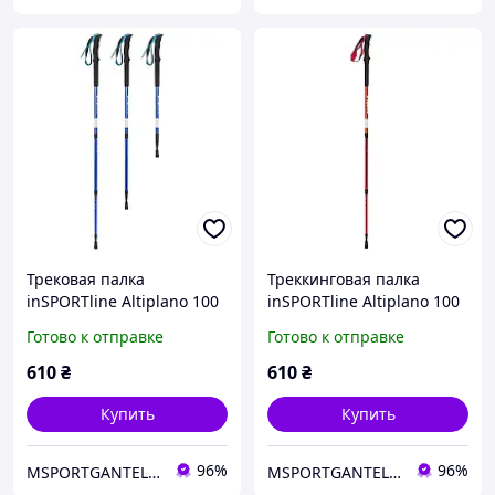
Трековая палка
Треккинговая палка
inSPORTline Altiplano 100
inSPORTline Altiplano 100
синяя регулируемая для
Red регулируемая 3-
Готово к отправке
Готово к отправке
походов и активного
секционная для
отдыха
активного отдыха
610
₴
610
₴
Купить
Купить
96%
96%
MSPORTGANTELI - інтернет магазин спортивних товарів
MSPORTGANTELI - інтернет магазин спортивних товарів