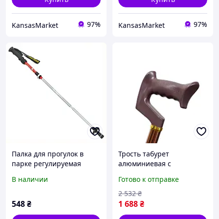
97%
97%
KansasMarket
KansasMarket
Палка для прогулок в
Трость табурет
парке регулируемая
алюминиевая с
красная M238203B3
раскладным сиденьем
В наличии
Готово к отправке
для пожилых и активных
людей для прогулок и
2 532
₴
отдыха FLAME
548
₴
1 688
₴