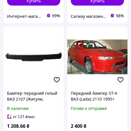
Купить
Купить
99%
98%
Интернет-магазин AVTO запчасти
Сarway магазин автозапчастей
Бампер передний голый
Передний бампер ST-4
ВАЗ 2107 (Жигули,
ВАЗ (Lada) 2110 1995+
классика) (пр-во
Бампер на авто Жигули
В наличии
Готово к отправке
АвтоДілер)
Лада Десятка
121
от
₴
/мес
1 208
.66
₴
2 400
₴