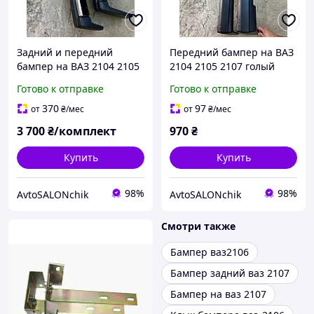
Задний и передний
Передний бампер на ВАЗ
бампер на ВАЗ 2104 2105
2104 2105 2107 голый
2107 в сборе с саблями
черный ТЮНИНГ
Готово к отправке
Готово к отправке
370
97
от
₴
/мес
от
₴
/мес
3 700
₴/комплект
970
₴
Купить
Купить
98%
98%
AvtoSALONchik
AvtoSALONchik
Смотри также
Бампер ваз2106
Бампер задний ваз 2107
Бампер на ваз 2107