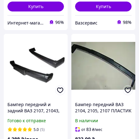
Купить
Купить
96%
98%
Интернет-магазин «Dream-auto»
Вазсервис
Бампер передний и
Бампер передний ВАЗ
задний ВАЗ 2107, 21043,
2104, 2105, 2107 ПЛАСТИК
21053, (пара)
голый (с модели 2107)
Готово к отправке
В наличии
(Сызрань) ПД 174202 ПИР
45732 КС - UA
83
5.0
(5)
от
₴
/мес