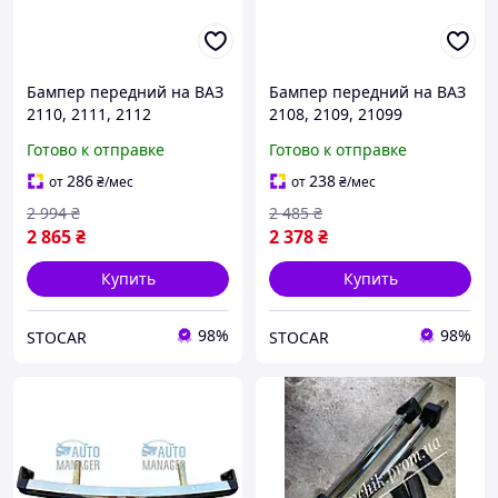
Бампер передний на ВАЗ
Бампер передний на ВАЗ
2110, 2111, 2112
2108, 2109, 21099
EUROBUMP
EUROBUMP
Готово к отправке
Готово к отправке
286
238
от
₴
/мес
от
₴
/мес
2 994
₴
2 485
₴
2 865
₴
2 378
₴
Купить
Купить
98%
98%
STOCAR
STOCAR