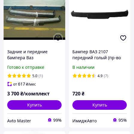
Задние и передние
Бампер ВАЗ 2107
бампера Ваз
передний голый (пр-во
2104,2105,2107 в заборе с
Украина)
Готово к отправке
В наличии
саблей.
5.0
(1)
4.9
(7)
617
от
₴
/мес
3 700
₴/комплект
720
₴
Купить
Купить
99%
95%
Avto Master
ИмиджАвто