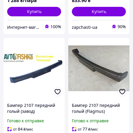
1 288
₴/пара
833
.90
₴
Купить
Купить
100%
90%
Интернет-магазин "PlastikCar"
zapchasti-ua
Бампер 2107 передний
Бампер 2107 передний
голый (завод)
голый (Flagmus)
Готово к отправке
Готово к отправке
84
77
от
₴
/мес
от
₴
/мес