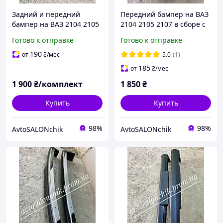
Задний и передний
Передний бампер на ВАЗ
бампер на ВАЗ 2104 2105
2104 2105 2107 в сборе с
2107 черный голый( 2 шт)
саблями
Готово к отправке
Готово к отправке
190
от
₴
/мес
5.0
(1)
185
от
₴
/мес
1 900
₴/комплект
1 850
₴
Купить
Купить
98%
98%
AvtoSALONchik
AvtoSALONchik