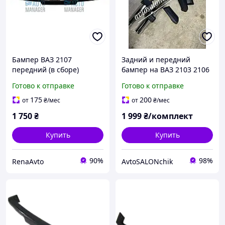
Бампер ВАЗ 2107
Задний и передний
передний (в сборе)
бампер на ВАЗ 2103 2106
в сборе с клыками
Готово к отправке
Готово к отправке
175
200
от
₴
/мес
от
₴
/мес
1 750
₴
1 999
₴/комплект
Купить
Купить
90%
98%
RenaAvto
AvtoSALONchik