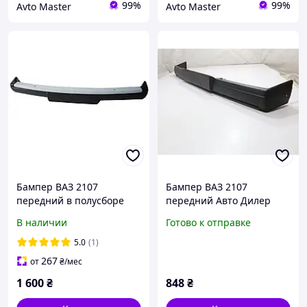
99%
99%
Avto Master
Avto Master
Бампер ВАЗ 2107
Бампер ВАЗ 2107
передний в полусборе
передний Авто Дилер
(кооператив)
В наличии
Готово к отправке
5.0
(1)
267
от
₴
/мес
1 600
₴
848
₴