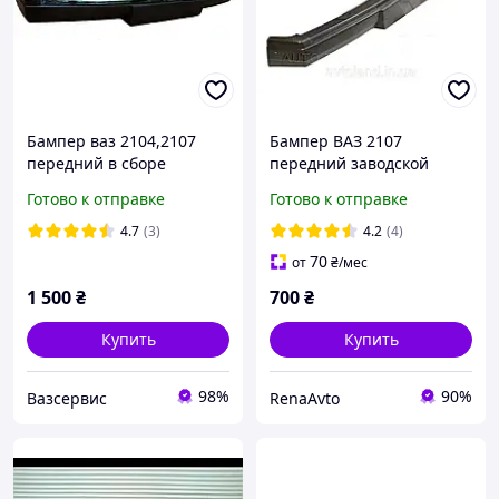
Бампер ваз 2104,2107
Бампер ВАЗ 2107
передний в сборе
передний заводской
Готово к отправке
Готово к отправке
4.7
(3)
4.2
(4)
70
от
₴
/мес
1 500
₴
700
₴
Купить
Купить
98%
90%
Вазсервис
RenaAvto