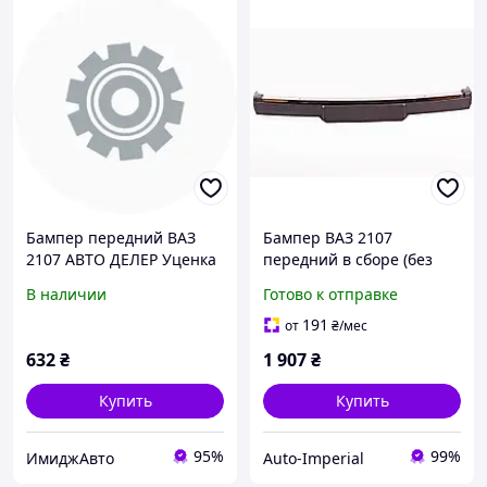
Бампер передний ВАЗ
Бампер ВАЗ 2107
2107 АВТО ДЕЛЕР Уценка
передний в сборе (без
кроншт.)
В наличии
Готово к отправке
191
от
₴
/мес
632
₴
1 907
₴
Купить
Купить
95%
99%
ИмиджАвто
Auto-Imperial