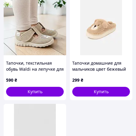
Тапочки, текстильная
Тапочки домашние для
обувь Waldi на лепучке для
мальчиков цвет бежевый
девочки гибкие стелька
ЦБ-00294816
590
₴
299
₴
кожаная с супинатором
Размеры: 21-27
Купить
Купить