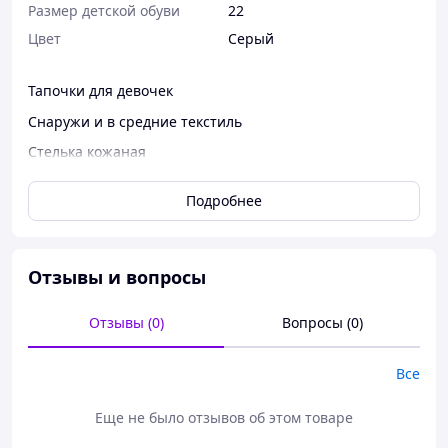
Размер детской обуви
22
Цвет
Серый
Тапочки для девочек
Снаружи и в средние текстиль
Стелька кожаная
Есть супинатор
Подробнее
Фиксируется липучкой
Подошва резина, гибкие
Отзывы и вопросы
22р. - 14,4см
23р. - 15см
Отзывы (0)
Вопросы (0)
24р. - 15,8см
25р. - 16,4см
26р. - 17см
Все
27р. - 17,6см
Еще не было отзывов об этом товаре