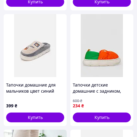
Купить
Купить
Тапочки домашние для
Тапочки детские
мальчиков цвет синий
домашние с задником,
ЦБ-00294813
цвет оранжево-зеленый,
600
₴
243R2931
399
₴
234
₴
Купить
Купить