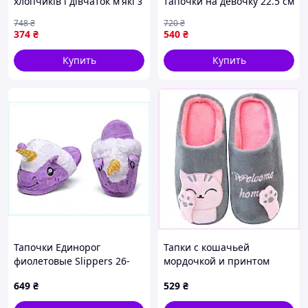
хлопчиків і дівчаток м'які з
тапочки на девочку 22.5 см
малюнком для
оранжевые
748
₴
720
₴
комфортного носіння
374
₴
540
₴
вдома
Купить
Купить
Тапочки Единорог
Тапки с кошачьей
фиолетовые Slippers 26-
мордочкой и принтом
27см 14M8B088B3
лапки H77E65E857
649
₴
529
₴