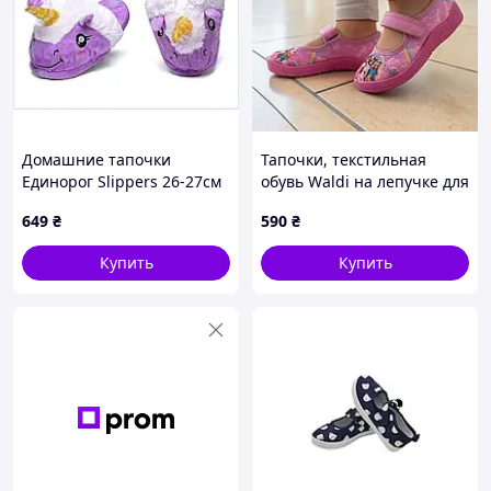
Домашние тапочки
Тапочки, текстильная
Единорог Slippers 26-27см
обувь Waldi на лепучке для
Фиолетовый (KUj123685)
девочки гибкие стелька
649
₴
590
₴
148PH0883
кожаная с супинатором
Размеры: 21-27
Купить
Купить