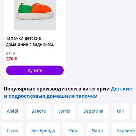
Тапочки детские
домашние с задником,
цвет оранжево-зеленый,
872
₴
243R2931
270
₴
Купить
Популярные производители
в категории
Детские
и подростковые домашние тапочки
Waldi
Белста
Jomix
Берегиня
Olli
Cross
Без бренда
Pago
Natur
Украина