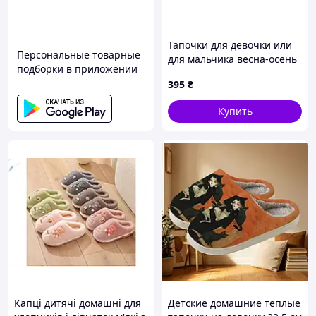
Тапочки для девочки или
Персональные товарные
для мальчика весна-осень
подборки в приложении
Y7053-2 текстиль темно-
395
₴
синий Медвежата 28(р)
Купить
Капці дитячі домашні для
Детские домашние теплые