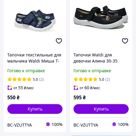
Тапочки текстильные для
Тапочки Waldi для
мальчика Waldi Миша T-
девочки Алина 30-35
rex Синие (225-662)
брошка котик Черный
Готово к отправке
Готово к отправке
5.0
(2)
5.0
(2)
55
60
от
₴
/мес
от
₴
/мес
550
₴
595
₴
Купить
Купить
100%
100%
BC-VZUTTYA
BC-VZUTTYA