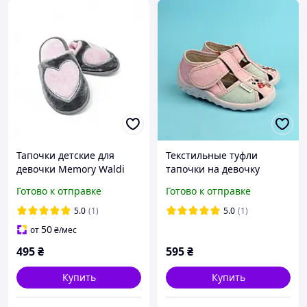
Тапочки детские для
Текстильные туфли
девочки Memory Waldi
тапочки на девочку
Home 311-022 сердце,
розовые Котик тм Waldi
Готово к отправке
Готово к отправке
серые
5.0
(1)
5.0
(1)
50
от
₴
/мес
495
₴
595
₴
Купить
Купить