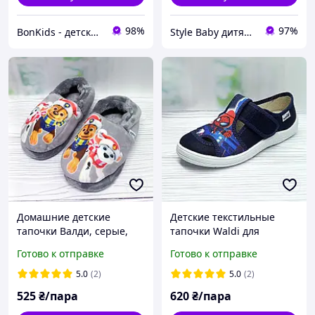
98%
97%
BonKids - детский интернет-магазин
Style Baby дитячий магазин
Домашние детские
Детские текстильные
тапочки Валди, серые,
тапочки Waldi для
р.30-31 (20 см) "собачка
мальчика р.25 15.5 см
Готово к отправке
Готово к отправке
патруль"
синие
5.0
(2)
5.0
(2)
525
₴/пара
620
₴/пара