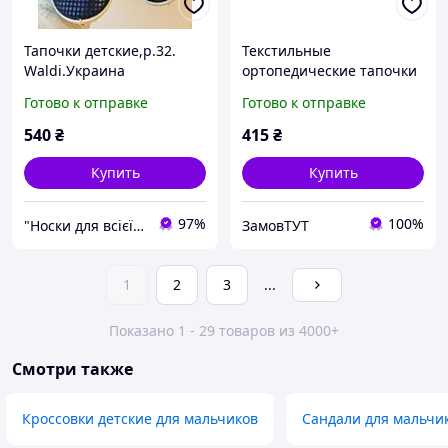
Тапочки детские,р.32.
Текстильные
Waldi.Украина
ортопедические тапочки
для девочки Waldi ВИКА-3
Готово к отправке
Готово к отправке
(321-770) 37 синий
540
₴
415
₴
Купить
Купить
97%
100%
"Носки для всієї сім'ї, одяг, взуття та інші товари"
ЗамовТУТ
1
2
3
...
Показано 1 - 29 товаров из 4000+
Смотри также
Кроссовки детские для мальчиков
Сандали для мальчи