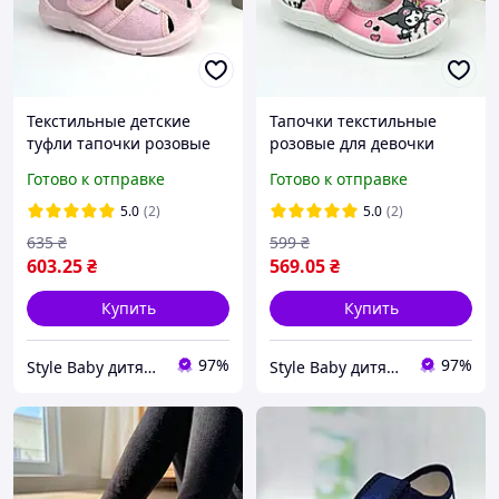
Текстильные детские
Тапочки текстильные
туфли тапочки розовые
розовые для девочки
тм Waldi
Kuromi тм Waldi
Готово к отправке
Готово к отправке
5.0
(2)
5.0
(2)
635
₴
599
₴
603
.25
₴
569
.05
₴
Купить
Купить
97%
97%
Style Baby дитячий магазин
Style Baby дитячий магазин