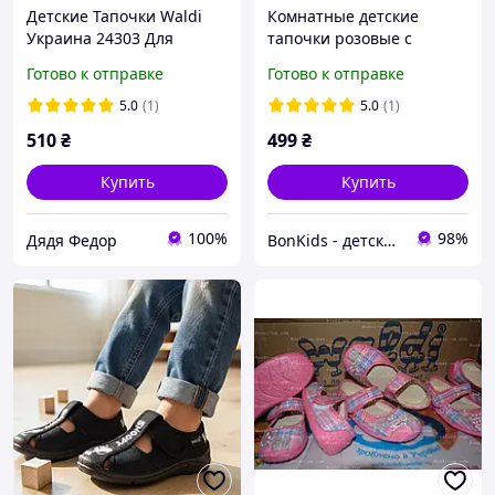
Детские Тапочки Waldi
Комнатные детские
Украина 24303 Для
тапочки розовые с
девочек Розовый Размер
девочкой Memory Home
Готово к отправке
Готово к отправке
тм Waldi
5.0
(1)
5.0
(1)
510
₴
499
₴
Купить
Купить
100%
98%
Дядя Федор
BonKids - детский интернет-магазин