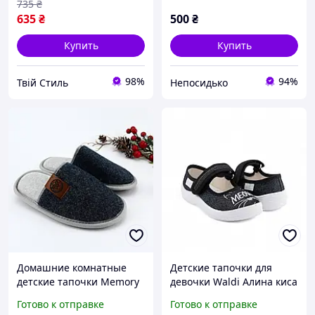
735
₴
635
₴
500
₴
Купить
Купить
98%
94%
Твій Стиль
Непосидько
Домашние комнатные
Детские тапочки для
детские тапочки Memory
девочки Waldi Алина киса
Home натуральная
(358-852) Черный
Готово к отправке
Готово к отправке
шерсть для мальчиков тм