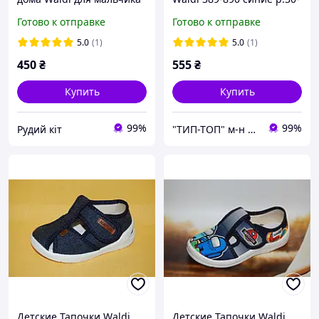
35
Готово к отправке
Готово к отправке
5.0
(1)
5.0
(1)
450
₴
555
₴
Купить
Купить
99%
99%
Рудий кіт
"ТИП-ТОП" м-н детской и подростковой обуви
Детские Тапочки Waldi
Детские Тапочки Waldi