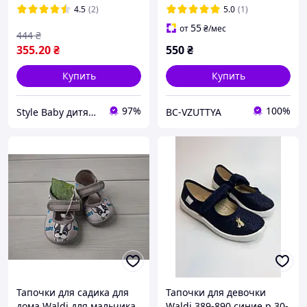
Waldi
4.5
(2)
5.0
(1)
55
от
₴
/мес
444
₴
355
.20
₴
550
₴
Купить
Купить
97%
100%
Style Baby дитячий магазин
BC-VZUTTYA
Тапочки для садика для
Тапочки для девочки
дома Waldi для мальчика
Waldi 389-890 синие р.30-