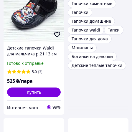
Тапочки комнатные
Тапочки
Тапочки домашние
Тапочки waldi
Тапки
Тапочки для дома
Мокасины
Детские тапочки Waldi
для мальчика р.21 13 см
Ботинки на девочки
чёрные принт собачка
Готово к отправке
Детские теплые тапочки
5.0
(3)
525
₴/пара
Купить
99%
Интернет-магазин "ELEGRANTIK"