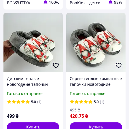
100%
98%
BC-VZUTTYA
BonKids - детский интернет-магазин
Детские теплые
Серые теплые комнатные
новогодние тапочки
тапочки новогодние
Гномы Memory Waldi
Memory Waldi Home
Готово к отправке
Готово к отправке
Home
Гномы
5.0
(1)
5.0
(1)
495
₴
499
₴
420
.75
₴
Купить
Купить