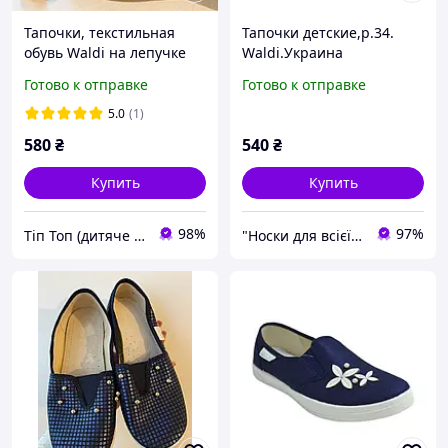
Тапочки, текстильная
Тапочки детские,р.34.
обувь Waldi на лепучке
Waldi.Украина
для мальчика гибкие
Готово к отправке
Готово к отправке
стелька кожаная с
супинатором Размеры: 27
5.0
(1)
580
₴
540
₴
Купить
Купить
98%
97%
Тіп Топ (дитяче взуття)
"Носки для всієї сім'ї, одяг, взуття та інші товари"