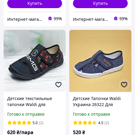
Купить
Купить
99%
99%
Интернет-магазин "ELEGRANTIK"
Интернет-магазин "ELEGRANTIK"
Детские текстильные
Детские Тапочки Waldi
тапочки Waldi для
Украина 26322 Для
мальчика р.26 16.5 см
мальчиков Синий Размер
Готово к отправке
Готово к отправке
чёрные
5.0
(2)
4.5
(2)
620
₴/пара
520
₴