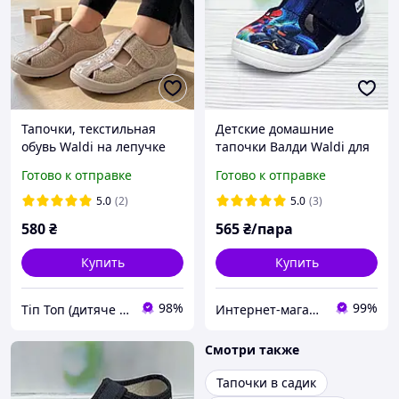
Тапочки, текстильная
Детские домашние
обувь Waldi на лепучке
тапочки Валди Waldi для
для девочки гибкие
мальчика р.24 (15 см)
Готово к отправке
Готово к отправке
стелька кожаная с
синие
супинатором Размеры: 24
5.0
(2)
5.0
(3)
580
₴
565
₴/пара
Купить
Купить
98%
99%
Тіп Топ (дитяче взуття)
Интернет-магазин "ELEGRANTIK"
Смотри также
Тапочки в садик