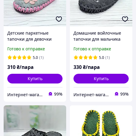
Детские паркетные
Домашние войлочные
тапочки для девочки
тапочки для мальчика
Vends р.30-31 (18 см)
Vends р.36-37 (24 см)
Готово к отправке
Готово к отправке
серые
серые
5.0
(1)
5.0
(1)
310
₴/пара
330
₴/пара
Купить
Купить
99%
99%
Интернет-магазин "ELEGRANTIK"
Интернет-магазин "ELEGRANTIK"