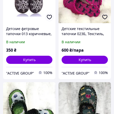
Детские фетровые
Детские текстильные
тапочки 013 коричневые,
тапочки 023Б, Текстиль,
Эконом, 30/31, 18 см,
30/31, 18 см, Закрытый,
В наличии
В наличии
Закрытый, Фетр, Морское
Текстиль, Лошади
350
₴
600
₴/пара
Купить
Купить
100%
100%
"ACTIVE GROUP"
"ACTIVE GROUP"