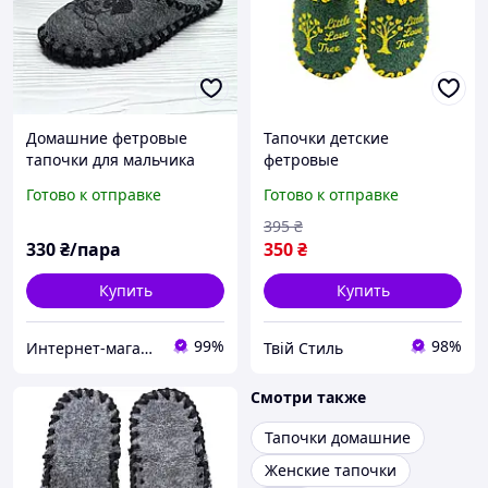
Домашние фетровые
Тапочки детские
тапочки для мальчика
фетровые
Vends р.38-39 (25 см)
Готово к отправке
Готово к отправке
серые
395
₴
330
₴/пара
350
₴
Купить
Купить
99%
98%
Интернет-магазин "ELEGRANTIK"
Твій Стиль
Смотри также
Тапочки домашние
Женские тапочки