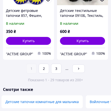
Детские фетровые
Детские текстильные
тапочки 857, Фешен,
тапочки 0910Б, Текстиль,
34/35, 21 см, Закрытый,
32/33, 19 см, Закрытый,
В наличии
В наличии
Фетр
Текстиль
350
₴
600
₴
Купить
Купить
100%
100%
"ACTIVE GROUP"
"ACTIVE GROUP"
1
2
3
...
Показано 1 - 29 товаров из 200+
Смотри также
Детские тапочки комнатные для мальчика
Войлочные 