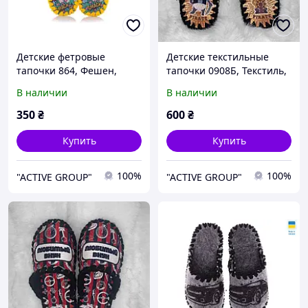
Детские фетровые
Детские текстильные
тапочки 864, Фешен,
тапочки 0908Б, Текстиль,
30/31, 18 см, Закрытый,
30/31, 18 см, Закрытый,
В наличии
В наличии
Фетр
Текстиль
350
₴
600
₴
Купить
Купить
100%
100%
"ACTIVE GROUP"
"ACTIVE GROUP"