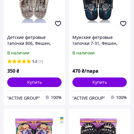
Детские фетровые
Мужские фетровые
тапочки 806, Фешен,
тапочки 7-31, Фешен,
30/31, 18 см, Закрытый,
40/41, 26.5 см, Закрытый,
В наличии
В наличии
Фетр
Фетр, Волки
5.0
(1)
350
₴
470
₴/пара
Купить
Купить
100%
100%
"ACTIVE GROUP"
"ACTIVE GROUP"