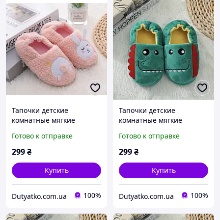
Тапочки детские
Тапочки детские
комнатные мягкие
комнатные мягкие
пушистие Розовые зайки
пушистие Зеление 7-8
Готово к отправке
Готово к отправке
7-8
299
₴
299
₴
Купить
Купить
100%
100%
Dutyatko.com.ua
Dutyatko.com.ua