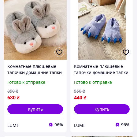
Комнатные плюшевые
Комнатные плюшевые
тапочки домашние тапки
тапочки домашние тапки
для детей зайка серая
для детей Кигуруми Стич
Готово к отправке
Готово к отправке
зайка
850
₴
550
₴
680
₴
440
₴
Купить
Купить
96%
96%
LUMI
LUMI