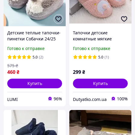
Детские теплые тапочки-
Тапочки детские
пинетки Собачки 24/25
комнатные мягкие
пушистие Розовые зайки
Готово к отправке
Готово к отправке
11-12
5.0
(2)
5.0
(1)
575
₴
460
₴
299
₴
Купить
Купить
96%
100%
LUMI
Dutyatko.com.ua