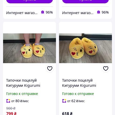
96%
96%
Интернет магазин shoppingpro.com.ua
Интернет магазин shoppingpro.com.ua
Тапочки поцелуй
Тапочки поцелуй
Кигуруми Kigurumi
Кигуруми Kigurumi
Размер универсальный
Размер универсальный
Готово к отправке
Готово к отправке
35 размер
38 размер
80
62
от
₴
/мес
от
₴
/мес
900
₴
799
₴
618
₴