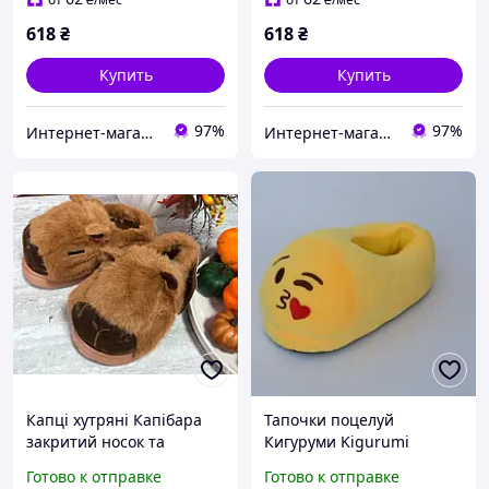
618
₴
618
₴
Купить
Купить
97%
97%
Интернет-магазин euro-imports.com.ua
Интернет-магазин euro-imports.com.ua
Капці хутряні Капібара
Тапочки поцелуй
закритий носок та
Кигуруми Kigurumi
закрита п"ятка
Размер универсальный
Готово к отправке
Готово к отправке
38 размер