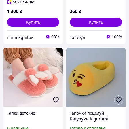
217
от
₴
/мес
1 300
₴
260
₴
Купить
Купить
98%
100%
mir magnitov
ToTvoya
Тапки детские
Тапочки поцелуй
Кигуруми Kigurumi
Размер универсальный
В наличии
Готово к отправке