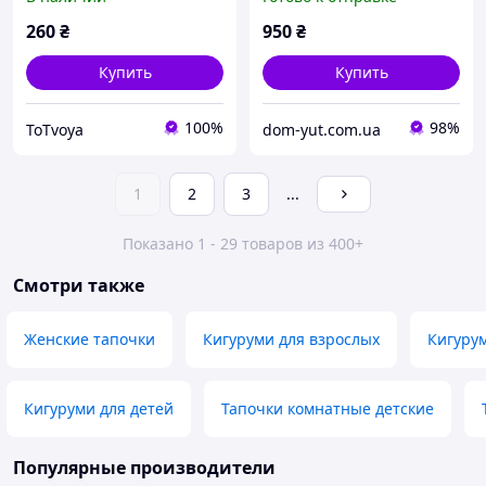
38 размер
260
₴
950
₴
Купить
Купить
100%
98%
ToTvoya
dom-yut.com.ua
1
2
3
...
Показано 1 - 29 товаров из 400+
Смотри также
Женские тапочки
Кигуруми для взрослых
Кигурум
Кигуруми для детей
Тапочки комнатные детские
Популярные производители