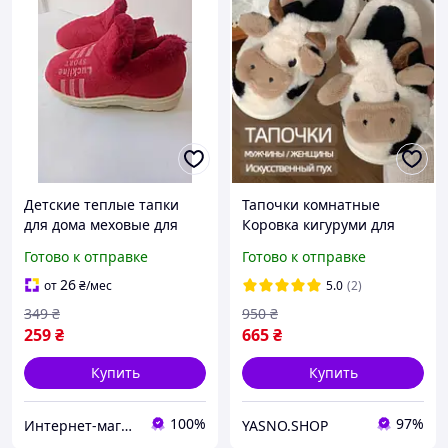
Детские теплые тапки
Тапочки комнатные
для дома меховые для
Коровка кигуруми для
девочек красные
взрослых и детей Тапки
Готово к отправке
Готово к отправке
Меховые детские тапочки
плюшевые домашние
чуни комнатные
Коровки
26
от
₴
/мес
5.0
(2)
349
₴
950
₴
259
₴
665
₴
Купить
Купить
100%
97%
Интернет-магазин №1 Обувь,одежда для всех
YASNO.SHOP