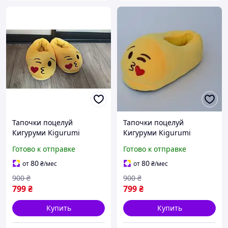
Тапочки поцелуй
Тапочки поцелуй
Кигуруми Kigurumi
Кигуруми Kigurumi
Размер 35
Размер универсальный
Готово к отправке
Готово к отправке
36 размер
80
80
от
₴
/мес
от
₴
/мес
900
₴
900
₴
799
₴
799
₴
Купить
Купить