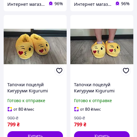
96%
96%
Интернет магазин shoppingpro.com.ua
Интернет магазин shoppingpro.com.ua
Тапочки поцелуй
Тапочки поцелуй
Кигуруми Kigurumi
Кигуруми Kigurumi
Размер универсальный
Размер универсальный
Готово к отправке
Готово к отправке
40 размер
41 размер
80
80
от
₴
/мес
от
₴
/мес
900
₴
900
₴
799
₴
799
₴
Купить
Купить