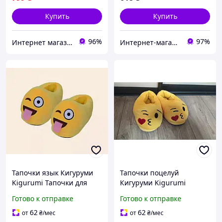
Купить
Купить
96%
97%
Интернет магазин shoppingpro.com.ua
Интернет-магазин euro-imports.com.ua
Тапочки язык Кигуруми
Тапочки поцелуй
Kigurumi Тапочки для
Кигуруми Kigurumi
дома смайлы язык
Размер 35
Готово к отправке
Готово к отправке
62
62
от
₴
/мес
от
₴
/мес