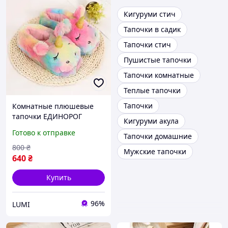
Кигуруми стич
Тапочки в садик
Тапочки стич
Пушистые тапочки
Тапочки комнатные
Теплые тапочки
Тапочки
Комнатные плюшевые
тапочки ЕДИНОРОГ
Кигуруми акула
радужный для пижам
Готово к отправке
Тапочки домашние
кигуруми
800
₴
Мужские тапочки
640
₴
Купить
96%
LUMI