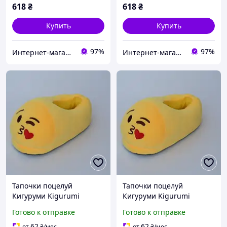
618
₴
618
₴
Купить
Купить
97%
97%
Интернет-магазин euro-imports.com.ua
Интернет-магазин euro-imports.com.ua
Тапочки поцелуй
Тапочки поцелуй
Кигуруми Kigurumi
Кигуруми Kigurumi
Размер универсальный
Размер универсальный
Готово к отправке
Готово к отправке
36 размер
37 размер
62
62
от
₴
/мес
от
₴
/мес