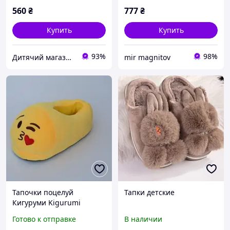
560
₴
777
₴
Купить
Купить
93%
98%
Дитячий магазин СОНЕЧКО
mir magnitov
Тапочки поцелуй
Тапки детские
Кигуруми Kigurumi
Размер универсальный
Готово к отправке
В наличии
38 размер