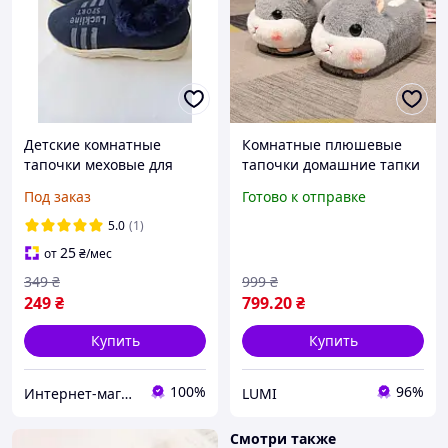
Детские комнатные
Комнатные плюшевые
тапочки меховые для
тапочки домашние тапки
девочек и мальчиков
Хомячок Хомяк серый, 35-
Под заказ
Готово к отправке
синие Меховые детские
42
тапочки чуни комнатные
5.0
(1)
25
от
₴
/мес
349
₴
999
₴
249
₴
799
.20
₴
Купить
Купить
100%
96%
Интернет-магазин №1 Обувь,одежда для всех
LUMI
Смотри также