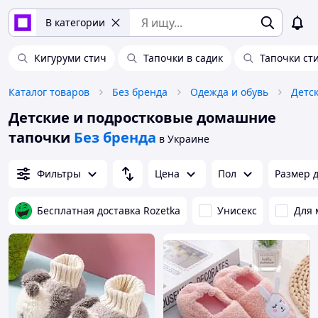
В категории
Кигуруми стич
Тапочки в садик
Тапочки ст
Каталог товаров
Без бренда
Одежда и обувь
Детск
Детские и подростковые домашние
тапочки
Без бренда
в Украине
Фильтры
Цена
Пол
Размер д
Бесплатная доставка Rozetka
Унисекс
Для 