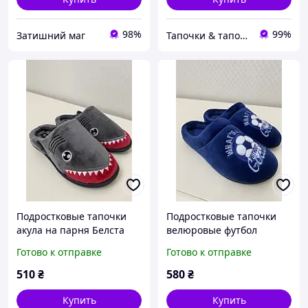
98%
99%
Затишний маг
Тапочки & тапочки
Подростковые тапочки
Подростковые тапочки
акула на парня Белста
велюровые футбол
Белста маломерят на
Готово к отправке
Готово к отправке
размер
510
₴
580
₴
Купить
Купить