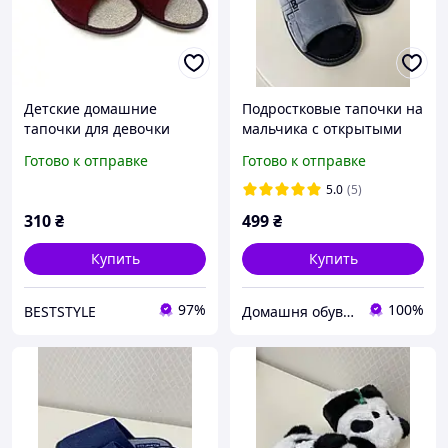
Детские домашние
Подростковые тапочки на
тапочки для девочки
мальчика с открытыми
Белста бордовый
пальцами Белста.Тапочки
Готово к отправке
Готово к отправке
вышывка открытый
подростковые велюровые
Белста.
5.0
(5)
310
₴
499
₴
Купить
Купить
97%
100%
BESTSTYLE
Домашня обув Харків