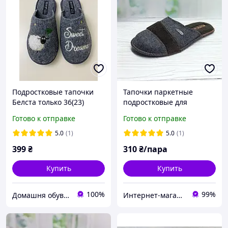
Подростковые тапочки
Тапочки паркетные
Белста только 36(23)
подростковые для
37(23.5)маломерят на
мальчика Белста р.37 24.5
Готово к отправке
Готово к отправке
размер.Войлочная
см, серые
подошва
5.0
(1)
5.0
(1)
399
₴
310
₴/пара
Купить
Купить
100%
99%
Домашня обув Харків
Интернет-магазин "ELEGRANTIK"