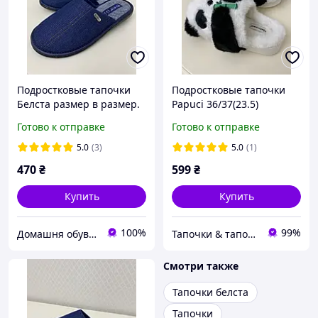
Подростковые тапочки
Подростковые тапочки
Белста размер в размер.
Papuci 36/37(23.5)
Готово к отправке
Готово к отправке
5.0
(3)
5.0
(1)
470
₴
599
₴
Купить
Купить
100%
99%
Домашня обув Харків
Тапочки & тапочки
Смотри также
Тапочки белста
Тапочки