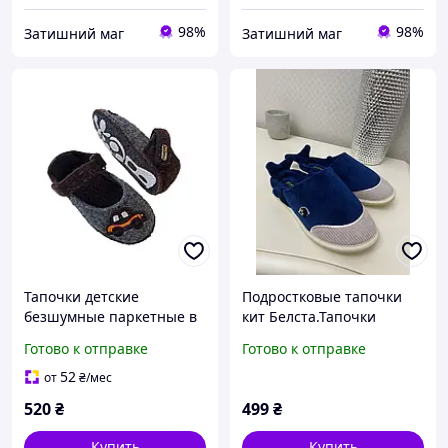
98%
98%
Затишний маг
Затишний маг
Тапочки детские
Подростковые тапочки
безшумные паркетные в
кит Белста.Тапочки
садик Белста Машинки
подростковые кашалот
Готово к отправке
Готово к отправке
серые 27
Белста. маломерят на
размер.
52
от
₴
/мес
520
₴
499
₴
Купить
Купить