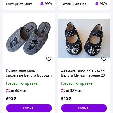
99%
98%
Интернет-магазин "ELEGRANTIK"
Затишний маг
Комнатные капці
Детские тапочки в садик
закрытые Белста Бородач
Белста Микки черные 23
серые 36
Готово к отправке
Готово к отправке
60
52
от
₴
/мес
от
₴
/мес
600
₴
520
₴
Купить
Купить