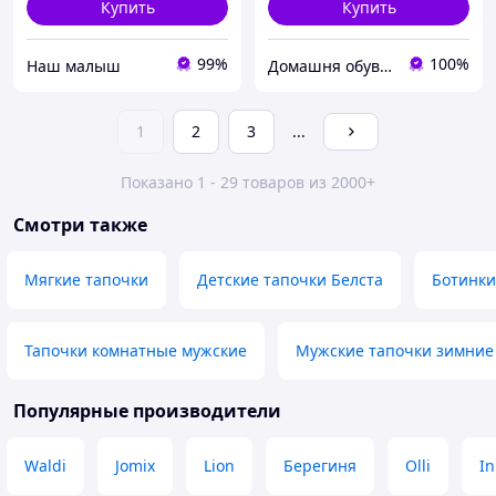
Купить
Купить
99%
100%
‏Наш малыш
Домашня обув Харків
1
2
3
...
Показано 1 - 29 товаров из 2000+
Смотри также
Мягкие тапочки
Детские тапочки Белста
Ботинки
Тапочки комнатные мужские
Мужские тапочки зимние
Популярные производители
Waldi
Jomix
Lion
Берегиня
Olli
In