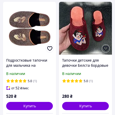
Подростковые тапочки
Тапочки детские для
для мальчика на
девочки Белста бордовые
полиуретановой подошве
с Белоснежкой 5538
В наличии
В наличии
BELSTA из войлока,
украшенные вышивкой.
5.0
(1)
5.0
(1)
52
от
₴
/мес
520
₴
280
₴
Купить
Купить