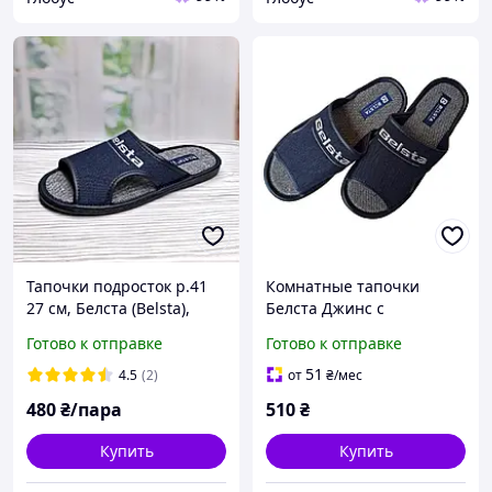
Тапочки подросток р.41
Комнатные тапочки
27 см, Белста (Belsta),
Белста Джинс с
синие/джинс
открытыми боковушками
Готово к отправке
Готово к отправке
синие 36
51
4.5
(2)
от
₴
/мес
480
₴/пара
510
₴
Купить
Купить