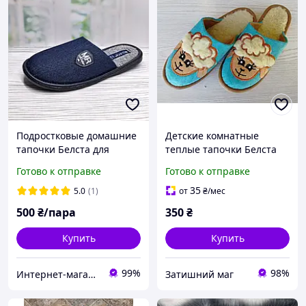
Подростковые домашние
Детские комнатные
тапочки Белста для
теплые тапочки Белста
мальчика р.36 23 см
бирюзовые 31
Готово к отправке
Готово к отправке
синие
35
5.0
(1)
от
₴
/мес
500
₴/пара
350
₴
Купить
Купить
99%
98%
Интернет-магазин "ELEGRANTIK"
Затишний маг