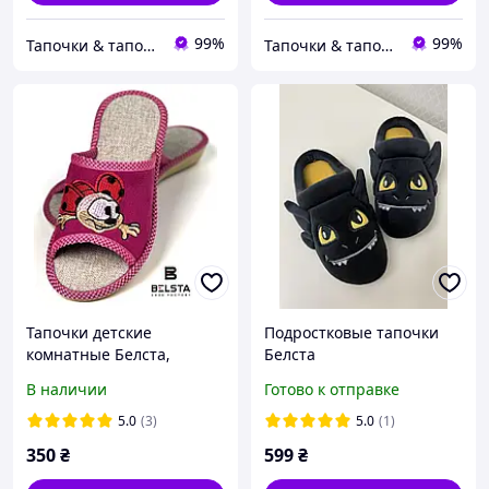
99%
99%
Тапочки & тапочки
Тапочки & тапочки
Тапочки детские
Подростковые тапочки
комнатные Белста,
Белста
розовые, размеры 30-35
маломерят.Тапочки
В наличии
Готово к отправке
подростковые дракон
Белста
5.0
(3)
5.0
(1)
350
₴
599
₴