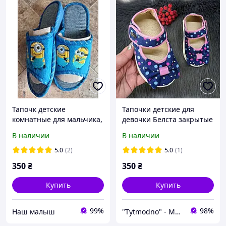
Тапочк детские
Тапочки детские для
комнатные для мальчика,
девочки Белста закрытые
Белста, размеры 30 - 33.
на липучках синие 5125
В наличии
В наличии
5.0
(2)
5.0
(1)
350
₴
350
₴
Купить
Купить
99%
98%
‏Наш малыш
"Tytmodno" - Модно, не завжди дорого!