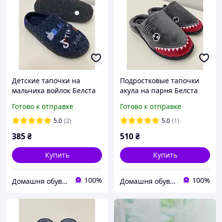
Детские тапочки на
Подростковые тапочки
мальчика войлок Белста
акула на парня Белста
31
Готово к отправке
Готово к отправке
5.0
(2)
5.0
(1)
385
₴
510
₴
Купить
Купить
100%
100%
Домашня обув Харків
Домашня обув Харків