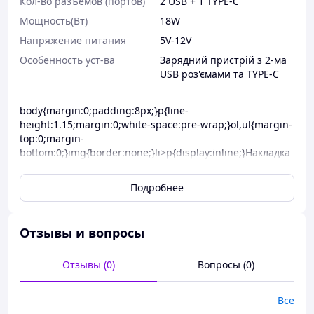
Кол-во разъёмов (портов)
2 USB + 1 TYPE-C
Мощность(Вт)
18W
Напряжение питания
5V-12V
Особенность уст-ва
Зарядний пристрій з 2-ма
USB роз'ємами та TYPE-C
body{margin:0;padding:8px;}p{line-
height:1.15;margin:0;white-space:pre-wrap;}ol,ul{margin-
top:0;margin-
bottom:0;}img{border:none;}li>p{display:inline;}Накладка
Silicone Case APPLE iPhone 14 MAX 6,7". Материал чехла
произведен из высококачественного силикона,
Подробнее
который обладает отличными защитными и
эксплуатационными свойствами для мобильного
телефона, повышенная прочность и устойчивость к
Отзывы и вопросы
повреждениям . Накладка имеет внутреннюю отделку
из микрофибры, которая будет защищать корпус
мобильного устройства от попадания пыли,
Отзывы (0)
Вопросы (0)
образования потертостей и других повреждений,
которые могут возникнуть в результате давления
Все
силиконовой накладки на гаджет.Silicone Case Задняя