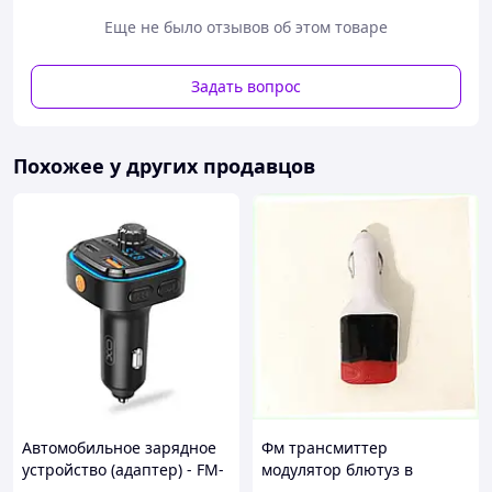
накладка на корпус телефона имеет дополнительную
Еще не было отзывов об этом товаре
защиту в нижней части чехла со стороны зарядного
устройства.
Задать вопрос
Похожее у других продавцов
Автомобильное зарядное
Фм трансмиттер
устройство (адаптер) - FM-
модулятор блютуз в
трансмиттер XO BCC08 PD
прикуриватель ,