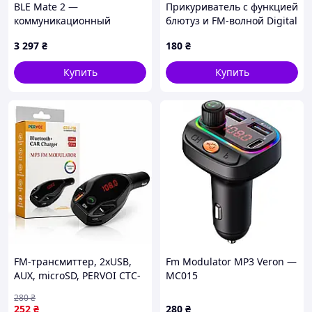
BLE Mate 2 —
Прикуриватель с функцией
коммуникационный
блютуз и FM-волной Digital
модуль Bluetooth Low
H186024B2
3 297
₴
180
₴
Energy 4.0.
Купить
Купить
FM-трансмиттер, 2хUSB,
Fm Modulator MP3 Veron —
AUX, microSD, PERVOI CTC-
MC015
736
280
₴
252
₴
280
₴