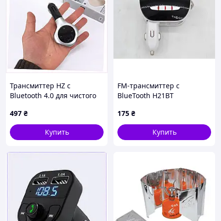
Трансмиттер HZ с
FM-трансмиттер с
Bluetooth 4.0 для чистого
BlueTooth H21BT
звучания, 10HA03699
497
₴
175
₴
Купить
Купить