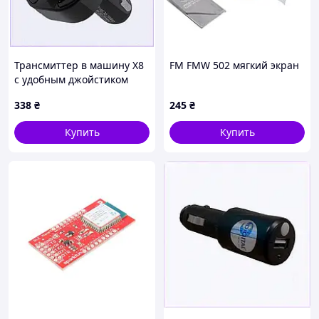
Трансмиттер в машину X8
FM FMW 502 мягкий экран
с удобным джойстиком
управления, 44119C66T
338
₴
245
₴
Купить
Купить