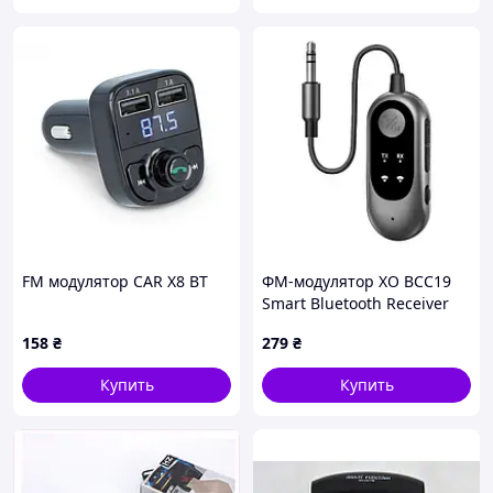
FM модулятор CAR X8 BT
ФМ-модулятор XO BCC19
Smart Bluetooth Receiver
and Transmitter Combo
158
₴
279
₴
Black
Купить
Купить