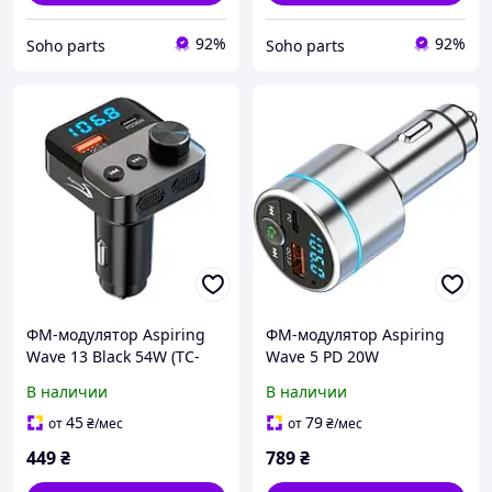
92%
92%
Soho parts
Soho parts
ФМ-модулятор Aspiring
ФМ-модулятор Aspiring
Wave 13 Black 54W (TC-
Wave 5 PD 20W
WA13)
(WV654712)
В наличии
В наличии
45
79
от
₴
/мес
от
₴
/мес
449
₴
789
₴