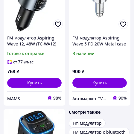
FM модулятор Aspiring
FM модулятор Aspiring
Wave 12, 48W (TC-WA12)
Wave 5 PD 20W Metal case
(s710848)
Готово к отправке
В наличии
77
от
₴
/мес
768
₴
900
₴
Купить
Купить
98%
90%
MAMS
Автомаркет TVMusic
Смотри также
Fm модулятор
FM модулятор с bluetooth