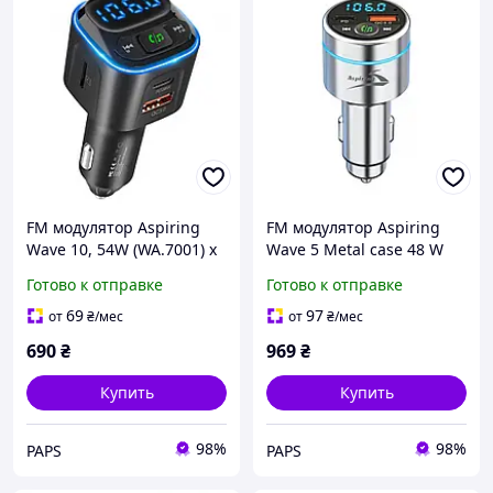
FM модулятор Aspiring
FM модулятор Aspiring
Wave 10, 54W (WA.7001) x
Wave 5 Metal case 48 W
(WV 654712) i
Готово к отправке
Готово к отправке
69
97
от
₴
/мес
от
₴
/мес
690
₴
969
₴
Купить
Купить
98%
98%
PAPS
PAPS