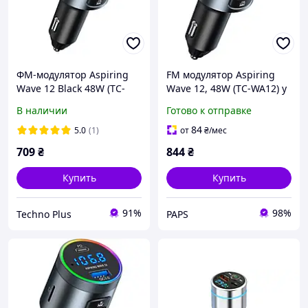
ФМ-модулятор Aspiring
FM модулятор Aspiring
Wave 12 Black 48W (TC-
Wave 12, 48W (TC-WA12) y
WA12)
В наличии
Готово к отправке
84
5.0
(1)
от
₴
/мес
709
₴
844
₴
Купить
Купить
91%
98%
Techno Plus
PAPS