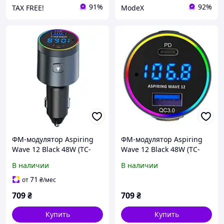
91%
92%
TAX FREE!
ModeX
ФМ-модулятор Aspiring
ФМ-модулятор Aspiring
Wave 12 Black 48W (TC-
Wave 12 Black 48W (TC-
WA12)
WA12)
В наличии
В наличии
71
от
₴
/мес
709
₴
709
₴
Купить
Купить