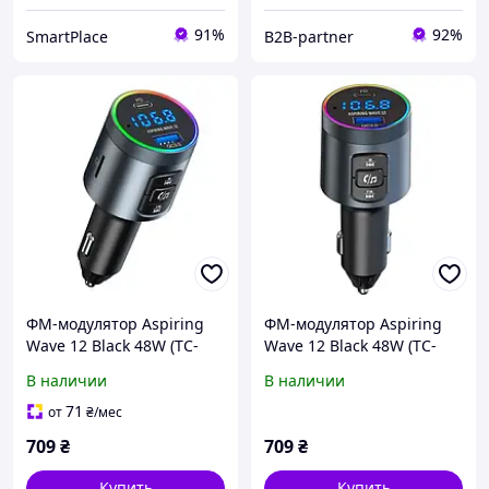
91%
92%
SmartPlace
B2B-partner
ФМ-модулятор Aspiring
ФМ-модулятор Aspiring
Wave 12 Black 48W (TC-
Wave 12 Black 48W (TC-
WA12)
WA12)
В наличии
В наличии
71
от
₴
/мес
709
₴
709
₴
Купить
Купить