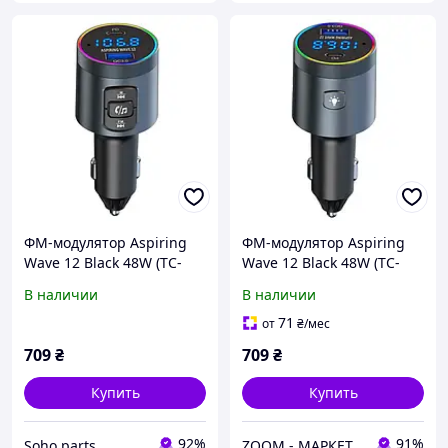
ФМ-модулятор Aspiring
ФМ-модулятор Aspiring
Wave 12 Black 48W (TC-
Wave 12 Black 48W (TC-
WA12)
WA12)
В наличии
В наличии
71
от
₴
/мес
709
₴
709
₴
Купить
Купить
92%
91%
Soho parts
ZOOM - МАРКЕТ ЦИФРОВОЙ ТЕХНИКИ