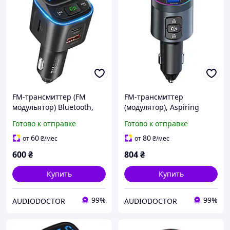
FM-трансмиттер (FM
FM-трансмиттер
модульятор) Bluetooth,
(модулятор), Aspiring
54W, Aspiring Wave 10
Wave 12, 48W
Готово к отправке
Готово к отправке
60
80
от
₴
/мес
от
₴
/мес
600
₴
804
₴
Купить
Купить
99%
99%
AUDIODOCTOR
AUDIODOCTOR