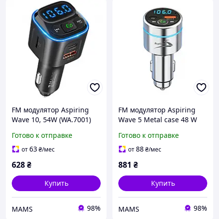
FM модулятор Aspiring
FM модулятор Aspiring
Wave 10, 54W (WA.7001)
Wave 5 Metal case 48 W
(k551122)
(WV 654712) (o551120)
Готово к отправке
Готово к отправке
63
88
от
₴
/мес
от
₴
/мес
628
₴
881
₴
Купить
Купить
98%
98%
MAMS
MAMS