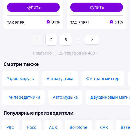
Купить
Купить
91%
91%
TAX FREE!
TAX FREE!
1
2
3
...
Показано 1 - 29 товаров из 400+
Смотри также
Радио-модуль
Автоакустика
Фм трансмиттер
FM-передатчики
Авто музыка
Двухдиновый магн
Популярные производители
PRC
Hoco
AUX
Borofone
CAR
Base