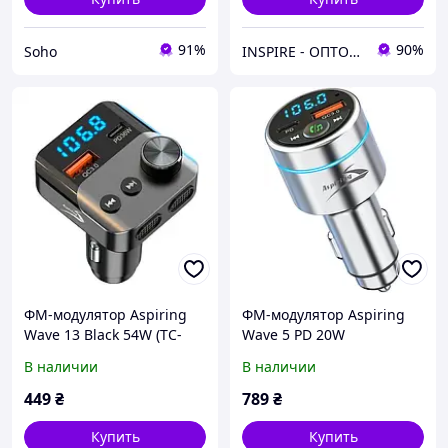
91%
90%
Soho
INSPIRE - ОПТОВІ ПРОДАЖІ ТА БЕЗГОТІВКА ДЛЯ БІЗНЕСУ
ФМ-модулятор Aspiring
ФМ-модулятор Aspiring
Wave 13 Black 54W (TC-
Wave 5 PD 20W
WA13)
(WV654712)
В наличии
В наличии
449
₴
789
₴
Купить
Купить