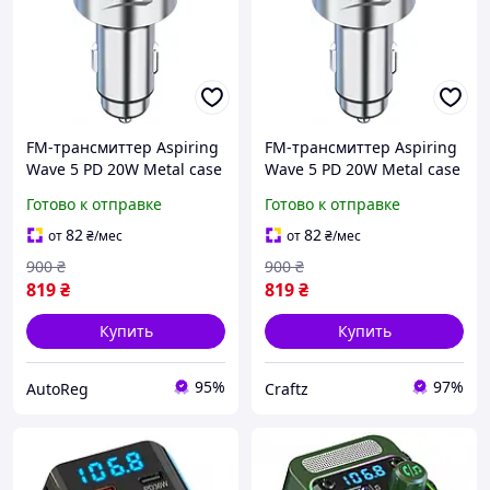
FM-трансмиттер Aspiring
FM-трансмиттер Aspiring
Wave 5 PD 20W Metal case
Wave 5 PD 20W Metal case
Готово к отправке
Готово к отправке
82
82
от
₴
/мес
от
₴
/мес
900
₴
900
₴
819
₴
819
₴
Купить
Купить
95%
97%
AutoReg
Craftz