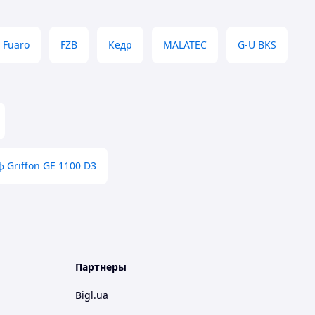
Fuaro
FZB
Кедр
MALATEC
G-U BKS
 Griffon GE 1100 D3
Партнеры
Bigl.ua