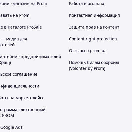
ернет-магазин
на Prom
Работа в prom.ua
20
авать на Prom
Контактная информация
40
 в Каталоге ProSale
Защита прав на контент
60
80
 — медиа для
Content right protection
ателей
100
Отзывы о prom.ua
 интернет-предпринимателей
120
Кращі
Помощь Силам обороны
160
(Volonter by Prom)
лять не менее
500 000 циклов
открытия и
льское соглашение
ежность и комфорт при эксплуатации дверных
азывайте прямо сейчас и сделайте свои двери еще
онфиденциальности
боты на маркетплейсе
рограмма электронный
с PROM
 Google Ads