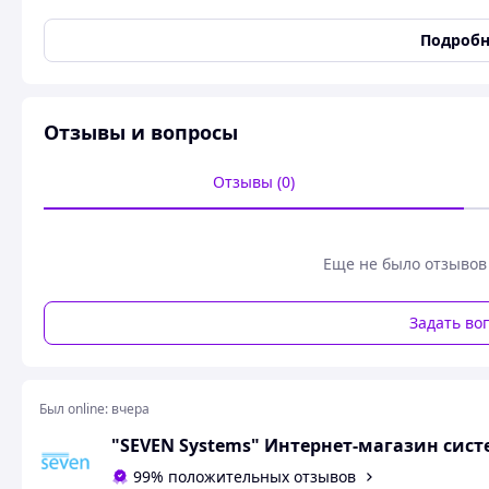
Конструкция доводчика
Рычажный
Подробн
Масса дверного полотна, до
100 кг
Ширина дверного полотна
1200 мм
Материал
Алюминий
Отзывы и вопросы
Покрытие
Полимерное
Цвет
Серый
Отзывы (0)
Гарантийный срок
12 мес
Состояние
Новое
Еще не было отзывов
Дополнительные характеристики
Регулировка скорости
Да
Задать во
Регулировка силы
Да
Минимальная рабочая
-30 град.
температура
Был online:
вчера
Максимальная рабочая
60 град.
"SEVEN Systems" Интернет-магазин сист
температура
Количество циклов открывания
500000
99% положительных отзывов