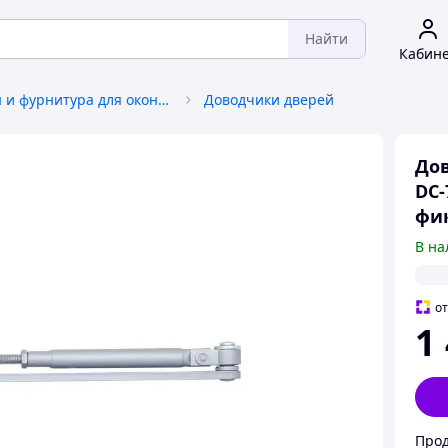
Найти
Кабин
Аксессуары и фурнитура для окон и дверей
Доводчики дверей
Дов
DC-
фи
В на
о
1