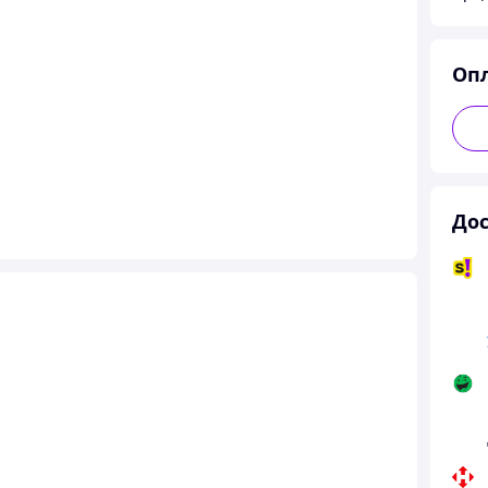
Оп
Дос