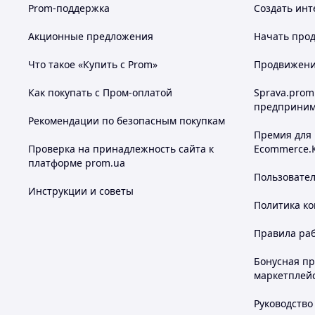
Prom-поддержка
Создать инт
EN1
до 750
Акционные предложения
Начать прод
EN2
850
Что такое «Купить с Prom»
Продвижение
EN3
950
EN4
1100
Как покупать с Пром-оплатой
Sprava.prom
предприним
EN5
1250
Рекомендации по безопасным покупкам
EN6
Премия для
1400
Проверка на принадлежность сайта к
Ecommerce.
EN7
1600
платформе prom.ua
Долговечность согласно стандарту
EN 1154
должна состав
Пользовате
закрытия. Соблюдение этого стандарта гарантирует над
Инструкции и советы
систем Выбирайте качество, проверенное временем! Зак
Политика к
более функциональными!
Правила ра
Похожие товары по характеристикам
Бонусная п
маркетплей
Руководство