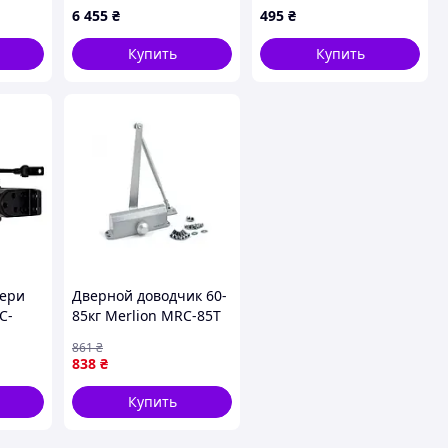
низм
775A397A9
6 455
₴
495
₴
22/Q
Купить
Купить
вери
Дверной доводчик 60-
C-
85кг Merlion MRC-85T
серебро
861
₴
ации
838
₴
Купить