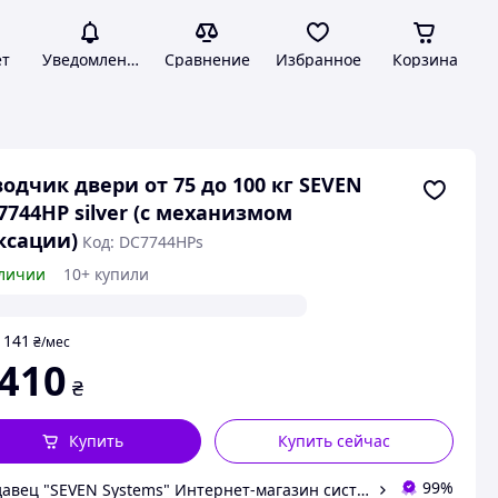
ет
Уведомления
Сравнение
Избранное
Корзина
одчик двери от 75 до 100 кг SEVEN
7744HP silver (с механизмом
ксации)
Код: DC7744HPs
личии
10+ купили
141
т
₴
/мес
 410
₴
Купить
Купить сейчас
99%
Продавец "SEVEN Systems" Интернет-магазин систем безопасности