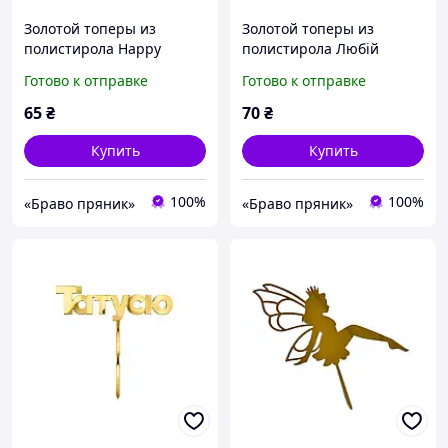
Золотой топеры из
Золотой топеры из
полистирола Happy
полистирола Любій
Birthday №4 НА шпажке (1
донечці на шпажке (1 шт
Готово к отправке
Готово к отправке
шт в упаковке), 10 см
в упаковке), 9 см
65
₴
70
₴
Купить
Купить
100%
100%
«Браво пряник»
«Браво пряник»