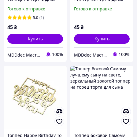
Рождения доченька,
Рождения, топпер на
Готово к отправке
Готово к отправке
топпер на день рождения
день рождения
дочки
5.0
(1)
45
₴
45
₴
Купить
Купить
100%
100%
MDDdec Мастерская Дизайна и Декора.
MDDdec Мастерская Дизайна и Декора.
Топпер Happy Birthday To
Топпер боковой Самому