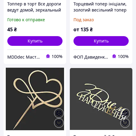
Топпер в торт Все дороги
Торцевий топер ініціали,
ведут домой, зеркальный
золотий весільний топер
золотой топпер для торта
Готово к отправке
Под заказ
на ножке
45
₴
от
135
₴
Купить
Купить
100%
100%
MDDdec Мастерская Дизайна и Декора.
ФОП Давиденко М.М.