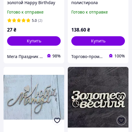
золотой Happy Birthday
полистирола
Щенячий патруль, 10.55
"Пасхальный" (5 элемент)
Готово к отправке
Готово к отправке
см
(1 шт)
5.0
(2)
27
₴
138
.60
₴
Купить
Купить
98%
100%
Мега Праздник – магазин аксессуаров для праздника и все для оформления воздушными шарами ОПТ.
Торгово-промышленная компания: Зав Маг Пром