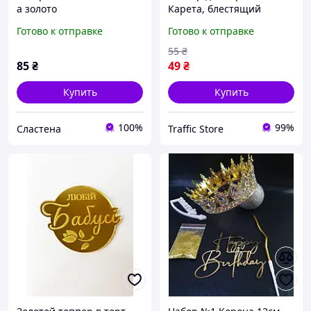
а золото
Карета, блестящий
топпер для украшения
Готово к отправке
Готово к отправке
тортов
55
₴
85
₴
49
₴
Купить
Купить
100%
99%
Сластена
Traffic Store