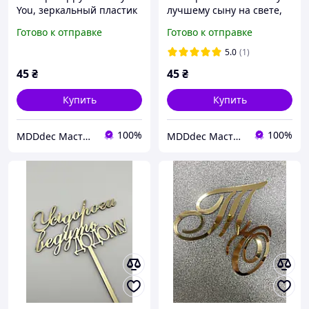
You, зеркальный пластик
лучшему сыну на свете,
золото, торцевое
зеркальный золотой
Готово к отправке
Готово к отправке
крепление, ширина 10
топпер на торец торта
см, высота 7 см
для сына
5.0
(1)
45
₴
45
₴
Купить
Купить
100%
100%
MDDdec Мастерская Дизайна и Декора.
MDDdec Мастерская Дизайна и Декора.