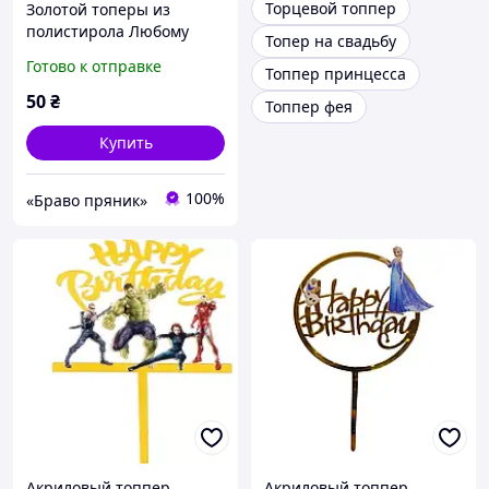
Торцевой топпер
Золотой топеры из
полистирола Любому
Топер на свадьбу
синочку без палочки (1
Готово к отправке
Топпер принцесса
шт в упаковке), 10*7 см
50
₴
Топпер фея
Купить
100%
«Браво пряник»
Акриловый топпер
Акриловый топпер