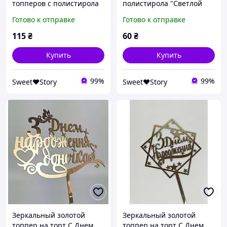
топперов с полистирола
полистирола "Светлой
"Пасхальный" (5 шт. в
Пасхи", 1 шт.
Готово к отправке
Готово к отправке
упаковке)
115
₴
60
₴
Купить
Купить
99%
99%
Sweet❤Story
Sweet❤Story
Зеркальный золотой
Зеркальный золотой
топпер на торт С Днем
топпер на торт С Днем