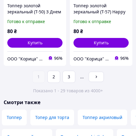
Топпер золотой
Топпер золотой
зеркальный (Т-50) З Днем
зеркальный (Т-57) Happy
Народження
Birthday
Готово к отправке
Готово к отправке
80
₴
80
₴
Купить
Купить
96%
96%
ООО "Корица" Ингредиенты, декор, упаковка от ведущих европейских производителей для кондитеров
ООО "Корица" Ингредиенты, декор, упаковка от ведущих европейских производителей для кондитеров
1
2
3
...
Показано 1 - 29 товаров из 4000+
Смотри также
Топпер
Топер для торта
Топпер акриловый