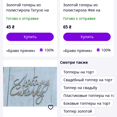
Золотой топеры из
Золотой топеры из
полистирола Татусю на
полистирола Фея на
шпажке (1 шт в упаковке),
шпажке (1 шт в упаковке),
Готово к отправке
Готово к отправке
8 см
14 см
45
₴
65
₴
Купить
Купить
100%
100%
«Браво пряник»
«Браво пряник»
Смотри также
Топперы на торт
Свадебный топпер на торт
Топпер на свадьбу
Пластиковые топперы на тор
Боковые топперы на торт
Топпер золотой