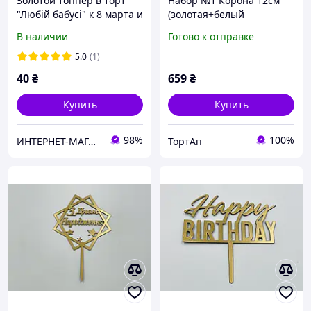
Золотой топпер в торт
Набор №1 Корона 12см
"Любій бабусі" к 8 марта и
(золотая+белый
дню рождения
камень),топер,свечка,блё
В наличии
Готово к отправке
стки,ацетатна плёнка
15/15
5.0
(1)
40
₴
659
₴
Купить
Купить
98%
100%
ИНТЕРНЕТ-МАГАЗИН "EVENT DECOR"
ТортАп