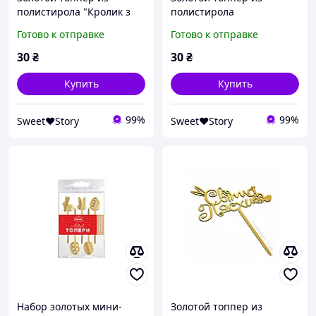
полистирола "Кролик з
полистирола
писанкою", 1 шт
"Пасхальный подарок", 1
Готово к отправке
Готово к отправке
шт
30
₴
30
₴
Купить
Купить
99%
99%
Sweet❤Story
Sweet❤Story
Набор золотых мини-
Золотой топпер из