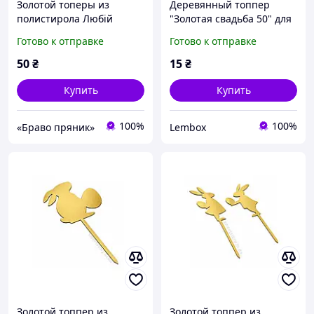
Золотой топеры из
Деревянный топпер
полистирола Любій
"Золотая свадьба 50" для
матусі без палочки (1 шт
цветов и подарочных
Готово к отправке
Готово к отправке
в упаковке), 12*7 см
композиций, Т080
50
₴
15
₴
Купить
Купить
100%
100%
«Браво пряник»
Lembox
Золотой топпер из
Золотой топпер из