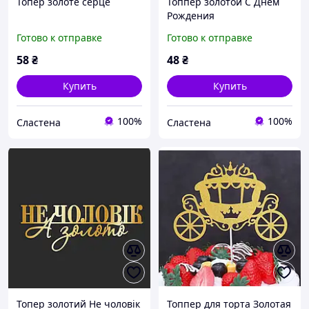
Топер золоте серце
Топпер золотой С Днем
Рождения
Готово к отправке
Готово к отправке
58
₴
48
₴
Купить
Купить
100%
100%
Сластена
Сластена
Топер золотий Не чоловік
Топпер для торта Золотая