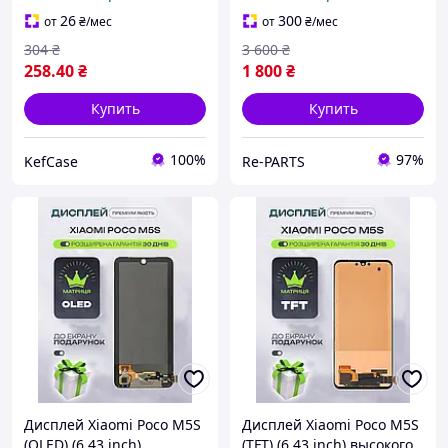
Поко М5с
оригинал на Ксиоми Поко
М5С
26
300
от
₴
/мес
от
₴
/мес
304
₴
3 600
₴
258
.40
₴
1 800
₴
Купить
Купить
100%
97%
KefCase
Re-PARTS
Дисплей Xiaomi Poco M5S
Дисплей Xiaomi Poco M5S
(OLED) (6.43 inch)
(TFT) (6.43 inch) высокого