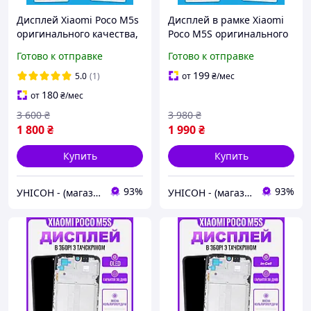
Дисплей Xiaomi Poco M5s
Дисплей в рамке Xiaomi
оригинального качества,
Poco M5S оригинального
экран оригинал на
качества, экран оригинал
Готово к отправке
Готово к отправке
Ксиоми Поко М5с
на Ксиоми Поко М5С
199
5.0
(1)
от
₴
/мес
180
от
₴
/мес
3 600
₴
3 980
₴
1 800
₴
1 990
₴
Купить
Купить
93%
93%
УНІСОН - (магазин запчастин для телефонів)
УНІСОН - (магазин запчастин для телефонів)