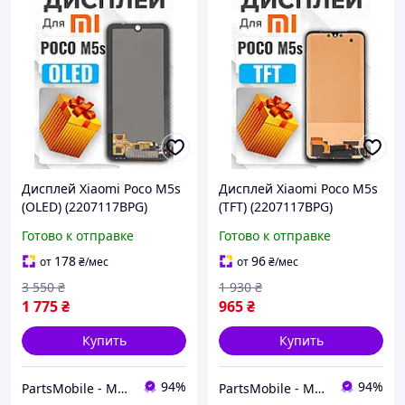
Дисплей Xiaomi Poco M5s
Дисплей Xiaomi Poco M5s
(OLED) (2207117BPG)
(TFT) (2207117BPG)
высокого качества, экран
высокого качества, экран
Готово к отправке
Готово к отправке
на Ксиоми Поко М5с
на Ксиоми Поко М5с
178
96
от
₴
/мес
от
₴
/мес
3 550
₴
1 930
₴
1 775
₴
965
₴
Купить
Купить
94%
94%
PartsMobile - Магазин запчастин (телефони, планшети, ноутбуки)
PartsMobile - Магазин запчастин (телефони, планшети, ноутбуки)