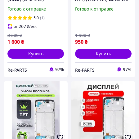
высокого качества, экран
качества, экран на
Готово к отправке
Готово к отправке
на Ксиоми Поко М5С
Ксиоми Поко М5С
5.0
(1)
267
от
₴
/мес
3 200
₴
1 900
₴
1 600
₴
950
₴
Купить
Купить
97%
97%
Re-PARTS
Re-PARTS