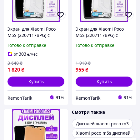
Экран для Xiaomi Poco
Экран для Xiaomi Poco
M5S (2207117BPG) с
M5S (2207117BPG) с
тачскрином в рамке
тачскрином в рамке (TFT)
Готово к отправке
Готово к отправке
(OLED) + клей герметик
+ клей герметик
303
от
₴
/мес
3 640
₴
1 910
₴
1 820
₴
955
₴
Купить
Купить
91%
91%
RemonTarik
RemonTarik
Смотри также
Дисплей xiaomi poco m3
Xiaomi poco m5s дисплей