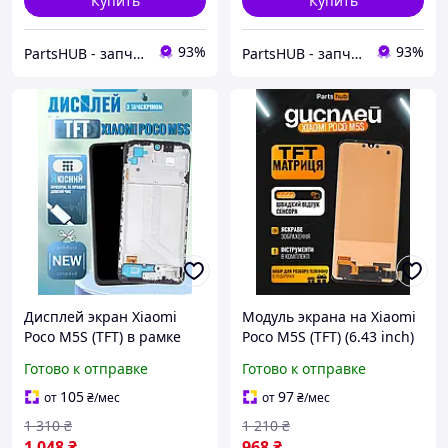
Купить
Купить
93%
93%
PartsHUB - запчастини на Телефони (Дисплей / Акумулятор / Шлейф-Плати)
PartsHUB - запчастини на Телефони (Дисплей / Акумулятор / Шлейф-Плати)
Дисплей экран Xiaomi
Модуль экрана на Xiaomi
Poco M5S (TFT) в рамке
Poco M5S (TFT) (6.43 inch)
(2207117BPG), матрица и
дисплей (экран, сенсор) в
Готово к отправке
Готово к отправке
сенсор в сборе, Модуль
сборе Ксиоми Поко М5С
Ксиоми Поко М5С
(в подарок наборчик)
105
97
от
₴
/мес
от
₴
/мес
1 310
₴
1 210
₴
1 048
₴
968
₴