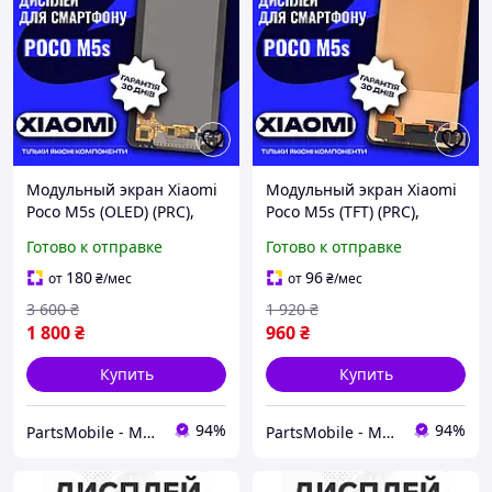
Модульный экран Xiaomi
Модульный экран Xiaomi
Poco M5s (OLED) (PRC),
Poco M5s (TFT) (PRC),
сенсор на Ксиоми Поко
сенсор на Ксиоми Поко
Готово к отправке
Готово к отправке
М5с
М5с
180
96
от
₴
/мес
от
₴
/мес
3 600
₴
1 920
₴
1 800
₴
960
₴
Купить
Купить
94%
94%
PartsMobile - Магазин запчастин (телефони, планшети, ноутбуки)
PartsMobile - Магазин запчастин (телефони, планшети, ноутбуки)