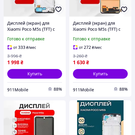
Дисплей (экран) для
Дисплей (экран) для
Xiaomi Poco M5s (TFT) с
Xiaomi Poco M5s (TFT) с
рамкой, высокое качество
тачскрином, высокое
Готово к отправке
Готово к отправке
экрана
качество экрана
333
272
от
₴
/мес
от
₴
/мес
3 996
₴
3 260
₴
1 998
₴
1 630
₴
Купить
Купить
88%
88%
911Mobile
911Mobile