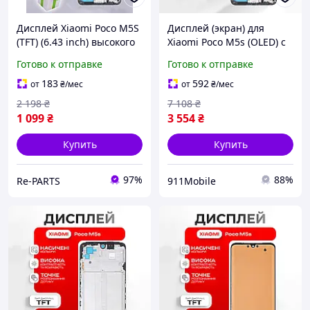
Дисплей Xiaomi Poco M5S
Дисплей (экран) для
(TFT) (6.43 inch) высокого
Xiaomi Poco M5s (OLED) с
качества (в рамке), экран
рамкой, высокое качество
Готово к отправке
Готово к отправке
на Ксиоми Поко М5С
экрана
183
592
от
₴
/мес
от
₴
/мес
2 198
₴
7 108
₴
1 099
₴
3 554
₴
Купить
Купить
97%
88%
Re-PARTS
911Mobile