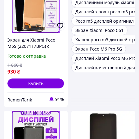
Дисплейный модуль xiaomi p
Дисплей xiaomi poco m3 pro
Poco m5 дисплей оригинал
Экран Xiaomi Poco C61
Xiaomi poco m5 дисплей с ра
Экран для Xiaomi Poco
M5S (2207117BPG) с
Экран Poco M6 Pro 5G
тачскрином и подсветкой
Готово к отправке
Дисплей Xiaomi Poco M6 Pro
(TFT) + клей герметик
1 860
₴
Дисплей качественный для P
930
₴
Купить
91%
RemonTarik