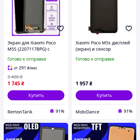
Экран для Xiaomi Poco
Xiaomi Poco M5s дисплей
M5S (2207117BPG) с
(экран) и сенсор
тачскрином и подсветкой
(тачскрин) Amoled
Готово к отправке
Готово к отправке
(OLED) + клей герметик
291
от
₴
/мес
3 490
₴
1 745
₴
1 957
₴
Купить
Купить
91%
91%
RemonTarik
MobiDance