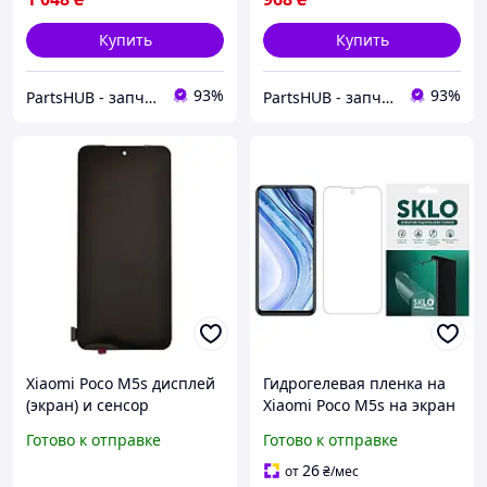
Купить
Купить
93%
93%
PartsHUB - запчастини на Телефони (Дисплей / Акумулятор / Шлейф-Плати)
PartsHUB - запчастини на Телефони (Дисплей / Акумулятор / Шлейф-Плати)
Xiaomi Poco M5s дисплей
Гидрогелевая пленка на
(экран) и сенсор
Xiaomi Poco M5s на экран
(тачскрин) Amoled
Матовая для Сяоми Поко
Готово к отправке
Готово к отправке
М5с
26
от
₴
/мес