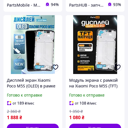
94%
93%
PartsMobile - Магазин запчастин (телефони, планшети, ноутбуки)
PartsHUB - запчастини на Телефони (Дисплей / Акумулятор / Шлейф-Плати)
Дисплей экран Xiaomi
Модуль экрана с рамкой
Poco M5S (OLED) в рамке
на Xiaomi Poco M5S (TFT)
(2207117BPG), матрица и
(6.43 inch) дисплей
Готово к отправке
Готово к отправке
сенсор в сборе, Модуль
(экран, сенсор) в сборе
Ксиоми Поко М5С
Ксиоми Поко М5С (в
189
108
от
₴
/мес
от
₴
/мес
подарок наборчик)
2 360
₴
1 350
₴
1 888
₴
1 080
₴