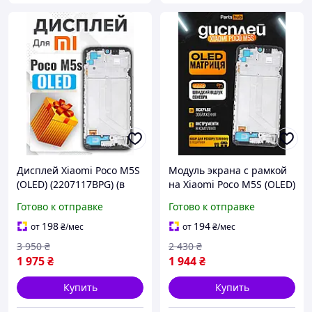
Дисплей Xiaomi Poco M5S
Модуль экрана с рамкой
(OLED) (2207117BPG) (в
на Xiaomi Poco M5S (OLED)
рамке) высокого
(6.43 inch) дисплей
Готово к отправке
Готово к отправке
качества, экран на
(экран, сенсор) в сборе
Ксиоми Поко М5С
Ксиоми Поко М5С (в
198
194
от
₴
/мес
от
₴
/мес
подарок наборчик)
3 950
₴
2 430
₴
1 975
₴
1 944
₴
Купить
Купить