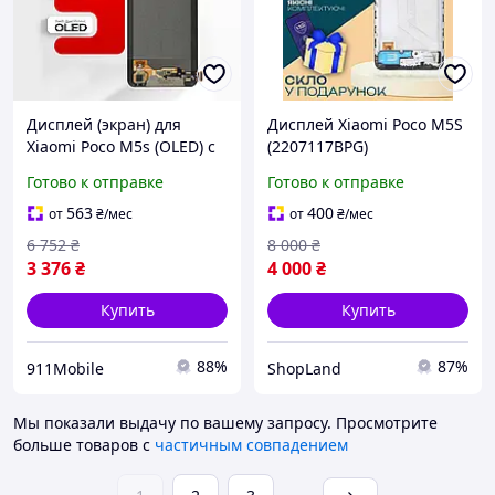
Дисплей (экран) для
Дисплей Xiaomi Poco M5S
Xiaomi Poco M5s (OLED) с
(2207117BPG)
тачскрином, высокое
оригинального качества
Готово к отправке
Готово к отправке
качество экрана
(в рамке), экран оригинал
на Ксиоми Поко М5с
563
400
от
₴
/мес
от
₴
/мес
6 752
₴
8 000
₴
3 376
₴
4 000
₴
Купить
Купить
88%
87%
911Mobile
ShopLand
Мы показали выдачу по вашему запросу.
Просмотрите
больше товаров с
частичным совпадением