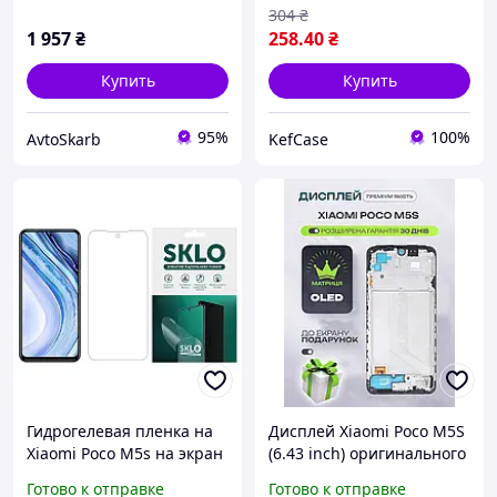
304
₴
1 957
₴
258
.40
₴
Купить
Купить
95%
100%
AvtoSkarb
KefCase
Гидрогелевая пленка на
Дисплей Xiaomi Poco M5S
Xiaomi Poco M5s на экран
(6.43 inch) оригинального
прозрачная для Сяоми
качества (в рамке), экран
Готово к отправке
Готово к отправке