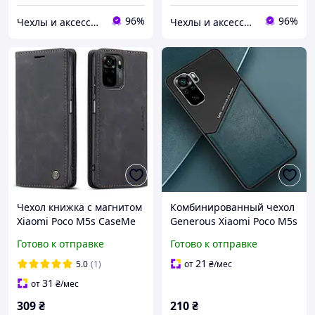
96%
96%
Чехлы и аксессуары | Mob4
Чехлы и аксессуары | Mob4
Чехол книжка с магнитом
Комбинированный чехол
Xiaomi Poco M5s CaseMe
Generous Xiaomi Poco M5s
Black
Green
Готово к отправке
Готово к отправке
21
5.0
(1)
от
₴
/мес
31
от
₴
/мес
309
₴
210
₴