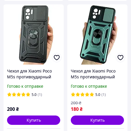
Чехол для Xiaomi Poco
Чехол для Xiaomi Poco
M5s противоударный
M5s противоударный
чехол со шторкой для
чехол со шторкой для
Готово к отправке
Готово к отправке
камеры черный
камеры зеленый
5.0
(1)
5.0
(1)
200
₴
200
₴
180
₴
Купить
Купить