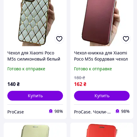
Чехол для Xiaomi Poco
Чехол-книжка для Xiaomi
M5s силиконовый белый
Poco M5s бордовая чехол
с золотым дизайном
книга с карманом для
Готово к отправке
Готово к отправке
карт
180
₴
140
₴
162
₴
Купить
Купить
98%
98%
ProCase
ProCase. Чохли-книжки