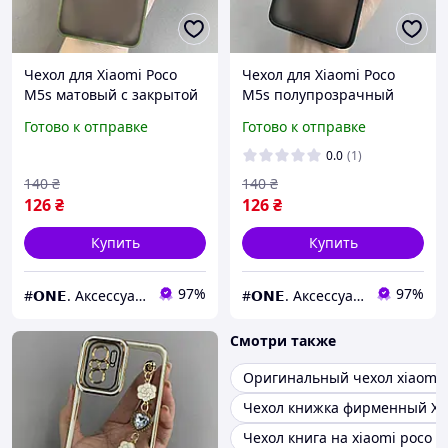
Чехол для Xiaomi Poco
Чехол для Xiaomi Poco
M5s матовый с закрытой
M5s полупрозрачный
камерой чехол на
матовый чехол с
Готово к отправке
Готово к отправке
телефон сяоми поко м5с
цветными бортами на
зеленый tcb
телефон сяоми поко м5с
0.0
(1)
черный tcb
140
₴
140
₴
126
₴
126
₴
Купить
Купить
97%
97%
#𝗢𝗡𝗘. Аксессуары к смартфонам
#𝗢𝗡𝗘. Аксессуары к смартфонам
Смотри также
Оригинальный чехол xiaomi 
Чехол книжка фирменный Xi
Чехол книга на xiaomi poco 