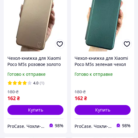
Чехол-книжка для Xiaomi
Чехол-книжка для Xiaomi
Poco M5s розовое золото
Poco M5s зеленая чехол
чехол книга с карманом
книга с карманом для
Готово к отправке
Готово к отправке
для карт
карт
4.0
(1)
180
₴
180
₴
162
₴
162
₴
Купить
Купить
98%
98%
ProCase. Чохли-книжки
ProCase. Чохли-книжки