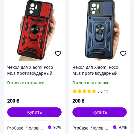
Чехол для Xiaomi Poco
Чехол для Xiaomi Poco
M5s противоударный
M5s противоударный
чехол со шторкой для
чехол со шторкой для
Готово к отправке
Готово к отправке
камеры красный
камеры синий
5.0
(1)
200
₴
200
₴
Купить
Купить
97%
97%
ProCase. Чоловічі чохли
ProCase. Чоловічі чохли