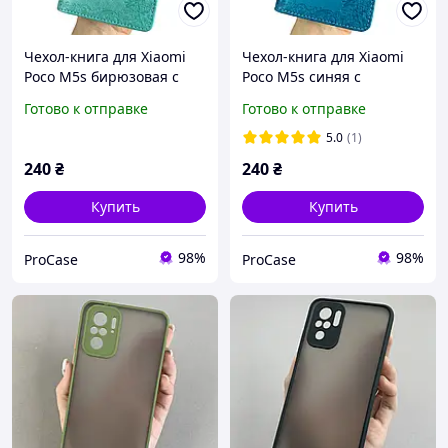
Чехол-книга для Xiaomi
Чехол-книга для Xiaomi
Poco M5s бирюзовая с
Poco M5s синяя с
отделением для карточек
отделением для карточек
Готово к отправке
Готово к отправке
5.0
(1)
240
₴
240
₴
Купить
Купить
98%
98%
ProCase
ProCase