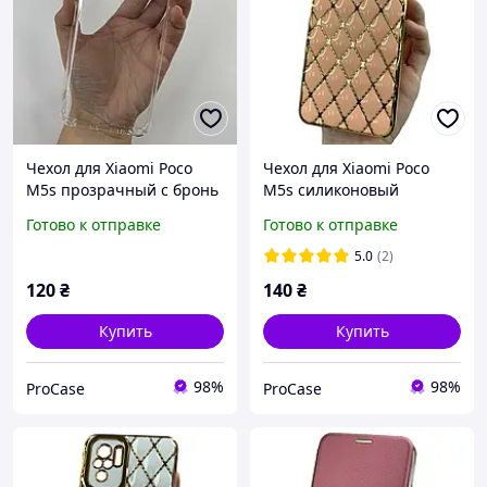
Чехол для Xiaomi Poco
Чехол для Xiaomi Poco
M5s прозрачный с бронь
M5s силиконовый
углами
пудровый с золотым
Готово к отправке
Готово к отправке
дизайном
5.0
(2)
120
₴
140
₴
Купить
Купить
98%
98%
ProCase
ProCase