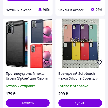
96%
96%
Чехлы и аксессуары | Mob4
Чехлы и аксессуары | Mob4
Противоударный чехол
Брендовый Soft-touch
Urban (Урбан) для Xiaomi
чехол Silicone Cover для
(Ксиоми) Xiaomi Poco M5s
Xiaomi Poco M5s
Готово к отправке
Готово к отправке
179
₴
299
₴
Купить
Купить