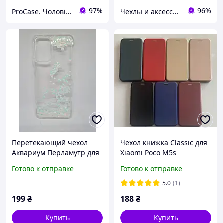
97%
96%
ProCase. Чоловічі чохли
Чехлы и аксессуары | Mob4
Перетекающий чехол
Чехол книжка Classic для
Аквариум Перламутр для
Xiaomi Poco M5s
Xiaomi Poco M5s
Готово к отправке
Готово к отправке
5.0
(1)
199
₴
188
₴
Купить
Купить