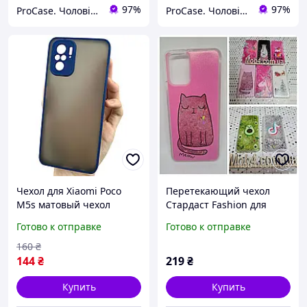
97%
97%
ProCase. Чоловічі чохли
ProCase. Чоловічі чохли
Чехол для Xiaomi Poco
Перетекающий чехол
M5s матовый чехол
Стардаст Fashion для
накладка с темно-синей
Xiaomi Poco M5s
Готово к отправке
Готово к отправке
рамкой
160
₴
144
₴
219
₴
Купить
Купить