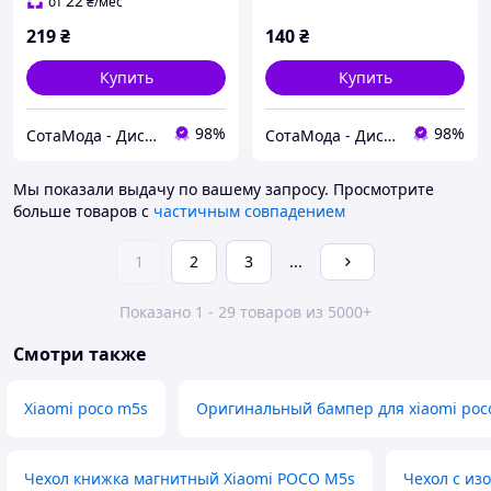
22
от
₴
/мес
219
₴
140
₴
Купить
Купить
98%
98%
СотаМода - Дискаунтер аксессуаров
СотаМода - Дискаунтер аксессуаров
Мы показали выдачу по вашему запросу.
Просмотрите
больше товаров с
частичным совпадением
1
2
3
...
Показано 1 - 29 товаров из 5000+
Смотри также
Xiaomi poco m5s
Оригинальный бампер для xiaomi poc
Чехол книжка магнитный Xiaomi POCO M5s
Чехол с из