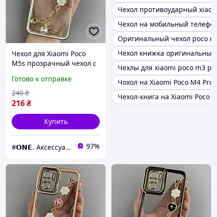
Чехол противоударный xiaom
Чехол на мобильный телефон
Оригинальный чехол poco m
Чехол книжка оригинальный
Чехол для Xiaomi Poco
M5s прозрачный чехол с
Чехлы для xiaomi poco m3 pr
цепочкой на телефон
Готово к отправке
Чохол на Xiaomi Poco M4 Pro 
сяоми поко м5с белый l0o
240
₴
Чехол-книга на Xiaomi Poco 
216
₴
Купить
97%
#𝗢𝗡𝗘. Аксессуары к смартфонам