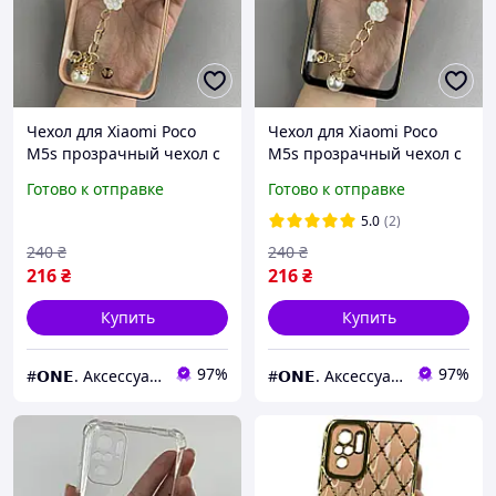
Чехол для Xiaomi Poco
Чехол для Xiaomi Poco
M5s прозрачный чехол с
M5s прозрачный чехол с
цепочкой на телефон
цепочкой на телефон
Готово к отправке
Готово к отправке
сяоми поко м5с пудровый
сяоми поко м5с черный
l0o
l0o
5.0
(2)
240
₴
240
₴
216
₴
216
₴
Купить
Купить
97%
97%
#𝗢𝗡𝗘. Аксессуары к смартфонам
#𝗢𝗡𝗘. Аксессуары к смартфонам