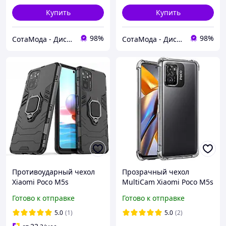
Купить
Купить
98%
98%
СотаМода - Дискаунтер аксессуаров
СотаМода - Дискаунтер аксессуаров
Противоударный чехол
Прозрачный чехол
Xiaomi Poco M5s
MultiCam Xiaomi Poco M5s
(подставка кольцо) Black
(усиленный углами)
Готово к отправке
Готово к отправке
5.0
(1)
5.0
(2)