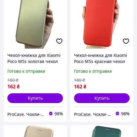
Чехол-книжка для Xiaomi
Чехол-книжка для Xiaomi
Poco M5s золотая чехол
Poco M5s красная чехол
книга с карманом для
книга с карманом для
Готово к отправке
Готово к отправке
карт
карт
180
₴
180
₴
162
₴
162
₴
Купить
Купить
98%
98%
ProCase. Чохли-книжки
ProCase. Чохли-книжки