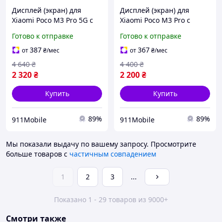
Дисплей (экран) для
Дисплей (экран) для
Xiaomi Poco M3 Pro 5G с
Xiaomi Poco M3 Pro с
рамкой, оригинальный
рамкой, оригинальный
Готово к отправке
Готово к отправке
сенсор экрана
сенсор экрана
387
367
от
₴
/мес
от
₴
/мес
4 640
₴
4 400
₴
2 320
₴
2 200
₴
Купить
Купить
89%
89%
911Mobile
911Mobile
Мы показали выдачу по вашему запросу.
Просмотрите
больше товаров с
частичным совпадением
1
2
3
...
Показано 1 - 29 товаров из 9000+
Смотри также