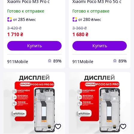
Xiaomi Poco M3 Pro с
Xiaomi Poco M3 Pro 5G с
тачскрином,
тачскрином,
Готово к отправке
Готово к отправке
оригинальный сенсор
оригинальный сенсор
экрана
экрана
285
280
от
₴
/мес
от
₴
/мес
3 420
₴
3 360
₴
1 710
₴
1 680
₴
Купить
Купить
89%
89%
911Mobile
911Mobile