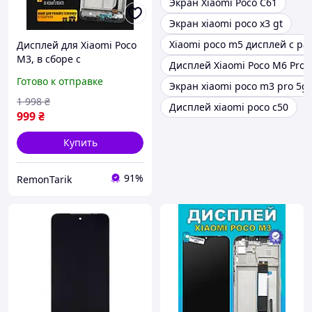
Экран Xiaomi Poco C61
Экран xiaomi poco x3 gt
Xiaomi poco m5 дисплей с ра
Дисплей для Xiaomi Poco
M3, в сборе с
Дисплей Xiaomi Poco M6 Pro
тачскрином, черный в
Готово к отправке
Экран xiaomi poco m3 pro 5g
корпусе, Original + набор
инструментов
1 998
₴
Дисплей xiaomi poco c50
999
₴
Купить
91%
RemonTarik