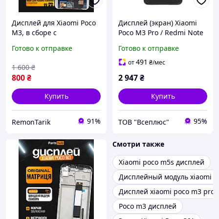
Дисплей для Xiaomi Poco
Дисплей (экран) Xiaomi
M3, в сборе с
Poco M3 Pro / Redmi Note
тачскрином, черный,
10 5G, Original (100%), С
Готово к отправке
Готово к отправке
Original + набор
сенсорным стеклом, С
инструментов
рамкой, Черный
491
от
₴
/мес
1 600
₴
800
₴
2 947
₴
Купить
Купить
91%
95%
RemonTarik
ТОВ "Всеплюс"
Смотри также
Xiaomi poco m5s дисплей
Дисплейный модуль xiaomi p
Дисплей xiaomi poco m3 pro
Poco m3 дисплей