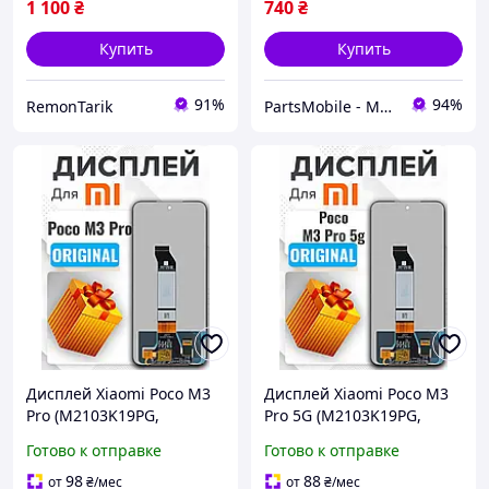
1 100
₴
740
₴
Купить
Купить
91%
94%
RemonTarik
PartsMobile - Магазин запчастин (телефони, планшети, ноутбуки)
Дисплей Xiaomi Poco M3
Дисплей Xiaomi Poco M3
Pro (M2103K19PG,
Pro 5G (M2103K19PG,
M2103K19PI)
M2103K19PI)
Готово к отправке
Готово к отправке
оригинального качества,
оригинального качества,
экран на Ксиоми Поко М3
экран на Ксиоми Поко М3
98
88
от
₴
/мес
от
₴
/мес