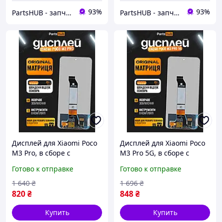
93%
93%
PartsHUB - запчастини на Телефони (Дисплей / Акумулятор / Шлейф-Плати)
PartsHUB - запчастини на Телефони (Дисплей / Акумулятор / Шлейф-Плати)
Дисплей для Xiaomi Poco
Дисплей для Xiaomi Poco
M3 Pro, в сборе с
M3 Pro 5G, в сборе с
тачскрином, черный,
тачскрином, черный,
Готово к отправке
Готово к отправке
Original + набор
Original + набор
инструментов
инструментов
1 640
₴
1 696
₴
820
₴
848
₴
Купить
Купить