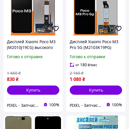
Дисплей Xiaomi Poco M3
Дисплей Xiaomi Poco M3
(M2010J19CG) высокого
Pro 5G (M2103K19PG)
качества (original), экран
высокого качества
Готово к отправке
Готово к отправке
на Ксиоми Поко М3
(original), экран на
Ксиоми Поко М3 Про
180
от
₴
/мес
1 660
₴
2 160
₴
830
₴
1 080
₴
Купить
Купить
100%
100%
PIXEL - Запчастини для телефону
PIXEL - Запчастини для телефону