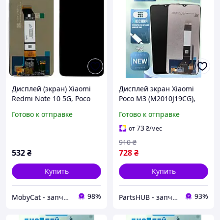
Дисплей (экран) Xiaomi
Дисплей экран Xiaomi
Redmi Note 10 5G, Poco
Poco M3 (M2010J19CG),
M3 Pro 5G + тачскрин
матрица и сенсор в
Готово к отправке
Готово к отправке
(AAAA)
сборе, Модуль Ксиоми
Поко М3
73
от
₴
/мес
910
₴
532
₴
728
₴
Купить
Купить
98%
93%
MobyCat - запчасти для мобильных телефонов и планшетов
PartsHUB - запчастини на Телефони (Дисплей / Акумулятор / Шлейф-Плати)