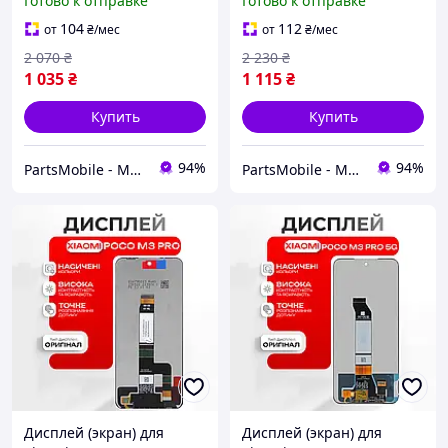
Готово к отправке
Готово к отправке
качества, экран на
оригинального качества,
Ксиоми Поко М3
экран на Ксиоми Поко М3
104
112
от
₴
/мес
от
₴
/мес
Про
2 070
₴
2 230
₴
1 035
₴
1 115
₴
Купить
Купить
94%
94%
PartsMobile - Магазин запчастин (телефони, планшети, ноутбуки)
PartsMobile - Магазин запчастин (телефони, планшети, ноутбуки)
Дисплей (экран) для
Дисплей (экран) для