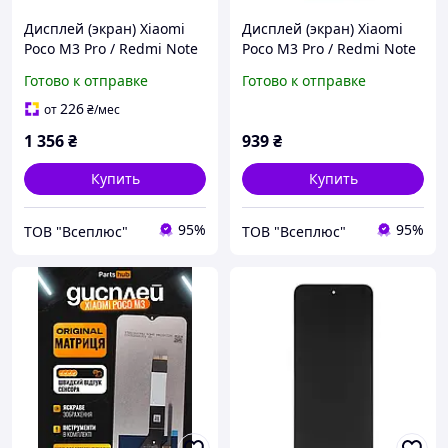
Дисплей (экран) Xiaomi
Дисплей (экран) Xiaomi
Poco M3 Pro / Redmi Note
Poco M3 Pro / Redmi Note
10 5G, Original (100%), С
10 5G, High quality, Без
Готово к отправке
Готово к отправке
сенсорным стеклом, Без
рамки, С сенсорным
рамки, Черный
стеклом, Черный
226
от
₴
/мес
1 356
₴
939
₴
Купить
Купить
95%
95%
ТОВ "Всеплюс"
ТОВ "Всеплюс"