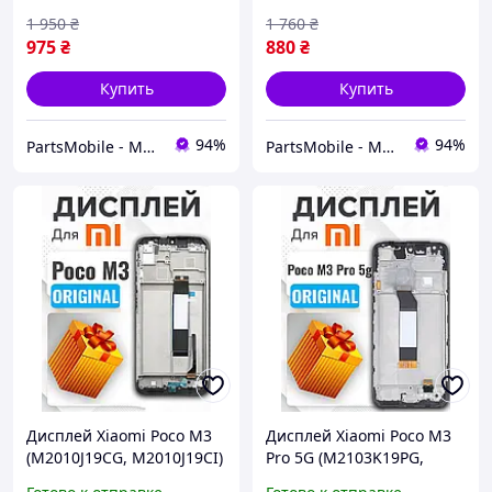
Про
Про
1 950
₴
1 760
₴
975
₴
880
₴
Купить
Купить
94%
94%
PartsMobile - Магазин запчастин (телефони, планшети, ноутбуки)
PartsMobile - Магазин запчастин (телефони, планшети, ноутбуки)
Дисплей Xiaomi Poco M3
Дисплей Xiaomi Poco M3
(M2010J19CG, M2010J19CI)
Pro 5G (M2103K19PG,
(в рамке) оригинального
M2103K19PI) (в рамке)