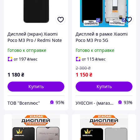
Дисплей (экран) Xiaomi
Дисплей в рамке Xiaomi
Poco M3 Pro / Redmi Note
Poco M3 Pro 5G
10 5G, Original (PRC), С
оригинального качества,
Готово к отправке
Готово к отправке
сенсорным стеклом, С
экран оригинал на
рамкой, Черный
Ксиоми Поко М3 Про
197
115
от
₴
/мес
от
₴
/мес
2 300
₴
1 180
₴
1 150
₴
Купить
Купить
95%
93%
ТОВ "Всеплюс"
УНІСОН - (магазин запчастин для телефонів)