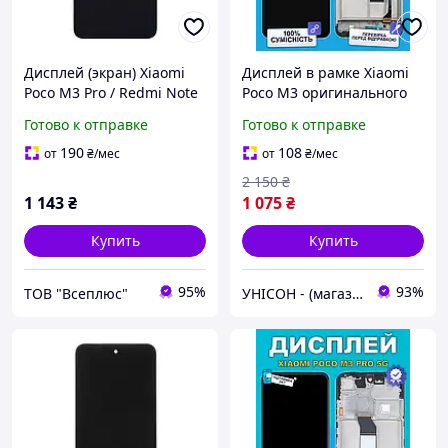
Дисплей (экран) Xiaomi
Дисплей в рамке Xiaomi
Poco M3 Pro / Redmi Note
Poco M3 оригинального
10 5G, Original (PRC), С
качества, экран оригинал
Готово к отправке
Готово к отправке
сенсорным стеклом, Без
на Ксиоми Поко М3
рамки, Черный
190
108
от
₴
/мес
от
₴
/мес
2 150
₴
1 143
₴
1 075
₴
Купить
Купить
95%
93%
ТОВ "Всеплюс"
УНІСОН - (магазин запчастин для телефонів)