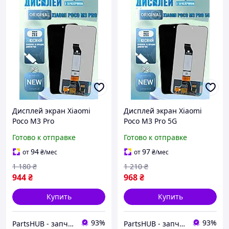
Дисплей экран Xiaomi
Дисплей экран Xiaomi
Poco M3 Pro
Poco M3 Pro 5G
(M2103K19PG), матрица и
(M2103K19PG), матрица и
Готово к отправке
Готово к отправке
сенсор в сборе, Модуль
сенсор в сборе, Модуль
Ксиоми Поко М3 Про
Ксиоми Поко М3 Про
94
97
от
₴
/мес
от
₴
/мес
1 180
₴
1 210
₴
944
₴
968
₴
Купить
Купить
93%
93%
PartsHUB - запчастини на Телефони (Дисплей / Акумулятор / Шлейф-Плати)
PartsHUB - запчастини на Телефони (Дисплей / Акумулятор / Шлейф-Плати)