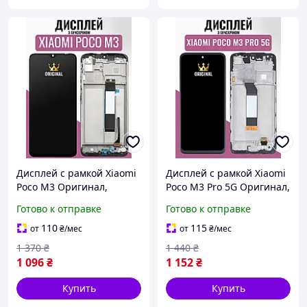
Дисплей с рамкой Xiaomi
Дисплей с рамкой Xiaomi
Poco M3 Оригинал,
Poco M3 Pro 5G Оригинал,
экранный модуль на
экранный модуль на
Готово к отправке
Готово к отправке
Ксиоми Поко М3, +
Ксиоми Поко М3 Про, +
подарок (клей 15мл)
подарок (клей 15мл)
110
115
от
₴
/мес
от
₴
/мес
1 370
₴
1 440
₴
1 096
₴
1 152
₴
Купить
Купить