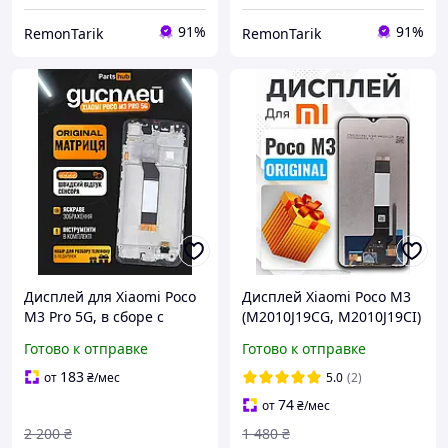
91%
91%
RemonTarik
RemonTarik
Дисплей для Xiaomi Poco
Дисплей Xiaomi Poco M3
M3 Pro 5G, в сборе с
(M2010J19CG, M2010J19CI)
тачскрином, черный в
оригинального качества,
Готово к отправке
Готово к отправке
корпусе, Original + набор
экран на Ксиоми Поко М3
инструментов
183
от
₴
/мес
5.0
(2)
74
от
₴
/мес
2 200
₴
1 480
₴