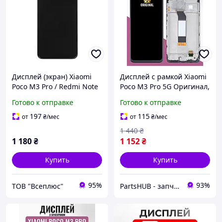
Дисплей (экран) Xiaomi
Дисплей с рамкой Xiaomi
Poco M3 Pro / Redmi Note
Poco M3 Pro 5G Оригинал,
10 5G, Original (PRC), С
экранный модуль на
Готово к отправке
Готово к отправке
сенсорным стеклом, С
Ксиоми Поко М3 Про, +
рамкой, Черный
подарок (клей 15мл)
197
115
от
₴
/мес
от
₴
/мес
1 440
₴
1 180
₴
1 152
₴
Купить
Купить
95%
93%
ТОВ "Всеплюс"
PartsHUB - запчастини на Телефони (Дисплей / Акумулятор / Шлейф-Плати)