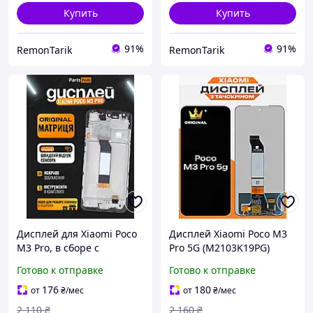
Купить
Купить
91%
91%
RemonTarik
RemonTarik
Дисплей для Xiaomi Poco
Дисплей Xiaomi Poco M3
M3 Pro, в сборе с
Pro 5G (M2103K19PG)
тачскрином, черный в
высокого качества
Готово к отправке
Готово к отправке
корпусе, Original + набор
(original), экран на
инструментов
Ксиоми Поко М3 Про
176
180
от
₴
/мес
от
₴
/мес
2 110
₴
2 160
₴