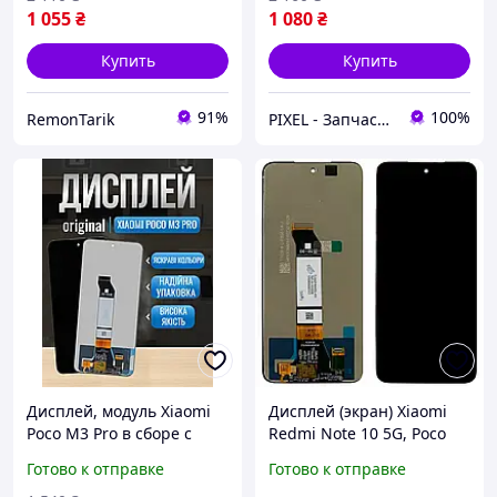
1 055
₴
1 080
₴
Купить
Купить
91%
100%
RemonTarik
PIXEL - Запчастини для телефону
Дисплей, модуль Xiaomi
Дисплей (экран) Xiaomi
Poco M3 Pro в сборе с
Redmi Note 10 5G, Poco
сенсором, премиум
M3 Pro 5G + тачскрин
Готово к отправке
Готово к отправке
Ксиоми Поко М3 Про
(AAAA)