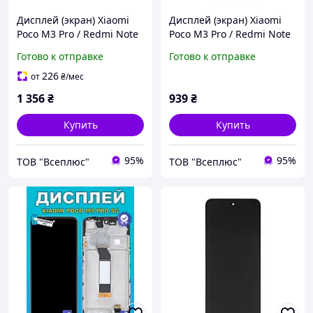
Дисплей (экран) Xiaomi
Дисплей (экран) Xiaomi
Poco M3 Pro / Redmi Note
Poco M3 Pro / Redmi Note
10 5G, Original (100%), С
10 5G, High quality, Без
Готово к отправке
Готово к отправке
сенсорным стеклом, Без
рамки, С сенсорным
рамки, Черный
стеклом, Черный
226
от
₴
/мес
1 356
₴
939
₴
Купить
Купить
95%
95%
ТОВ "Всеплюс"
ТОВ "Всеплюс"