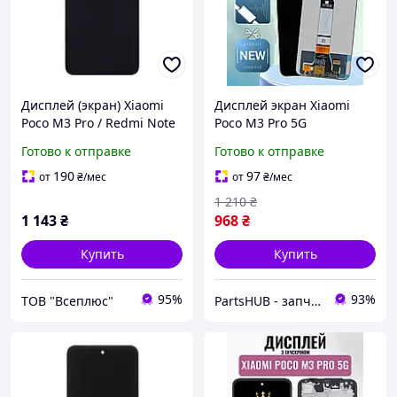
Дисплей (экран) Xiaomi
Дисплей экран Xiaomi
Poco M3 Pro / Redmi Note
Poco M3 Pro 5G
10 5G, Original (PRC), С
(M2103K19PG), матрица и
Готово к отправке
Готово к отправке
сенсорным стеклом, Без
сенсор в сборе, Модуль
рамки, Черный
Ксиоми Поко М3 Про
190
97
от
₴
/мес
от
₴
/мес
1 210
₴
1 143
₴
968
₴
Купить
Купить
95%
93%
ТОВ "Всеплюс"
PartsHUB - запчастини на Телефони (Дисплей / Акумулятор / Шлейф-Плати)