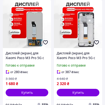
Дисплей (экран) для
Дисплей (экран) для
Xiaomi Poco M3 Pro 5G с
Xiaomi Poco M3 Pro 5G с
тачскрином,
рамкой, оригинальный
Готово к отправке
Готово к отправке
оригинальный сенсор
сенсор экрана
экрана
280
387
от
₴
/мес
от
₴
/мес
3 360
₴
4 640
₴
1 680
₴
2 320
₴
Купить
Купить
88%
88%
911Mobile
911Mobile