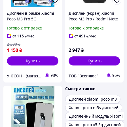
Дисплей в рамке Xiaomi
Дисплей (экран) Xiaomi
Poco M3 Pro 5G
Poco M3 Pro / Redmi Note
оригинального качества,
10 5G, Original (100%), С
Готово к отправке
Готово к отправке
экран оригинал на
сенсорным стеклом, С
Ксиоми Поко М3 Про
рамкой, Черный
115
491
от
₴
/мес
от
₴
/мес
2 300
₴
1 150
₴
2 947
₴
Купить
Купить
93%
95%
УНІСОН - (магазин запчастин для телефонів)
ТОВ "Всеплюс"
Смотри также
Дисплей xiaomi poco m3
Xiaomi poco m5s дисплей
Дисплейный модуль xiaomi p
Xiaomi poco x5 5g дисплей