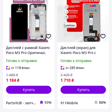
Дисплей с рамкой Xiaomi
Дисплей (экран) для
Poco M3 Pro Оригинал,
Xiaomi Poco M3 Pro с
экранный модуль на
тачскрином,
Готово к отправке
Готово к отправке
Ксиоми Поко М3 Про, +
оригинальный сенсор
подарок (клей 15мл)
экрана
118
285
от
₴
/мес
от
₴
/мес
1 480
₴
3 420
₴
1 184
₴
1 710
₴
Купить
Купить
93%
88%
PartsHUB - запчастини на Телефони (Дисплей / Акумулятор / Шлейф-Плати)
911Mobile