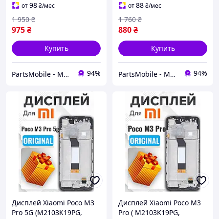
экран на Ксиоми Поко М3
экран на Ксиоми Поко М3
98
88
от
₴
/мес
от
₴
/мес
Про
Про
1 950
₴
1 760
₴
975
₴
880
₴
Купить
Купить
94%
94%
PartsMobile - Магазин запчастин (телефони, планшети, ноутбуки)
PartsMobile - Магазин запчастин (телефони, планшети, ноутбуки)
Дисплей Xiaomi Poco M3
Дисплей Xiaomi Poco M3
Pro 5G (M2103K19PG,
Pro ( M2103K19PG,