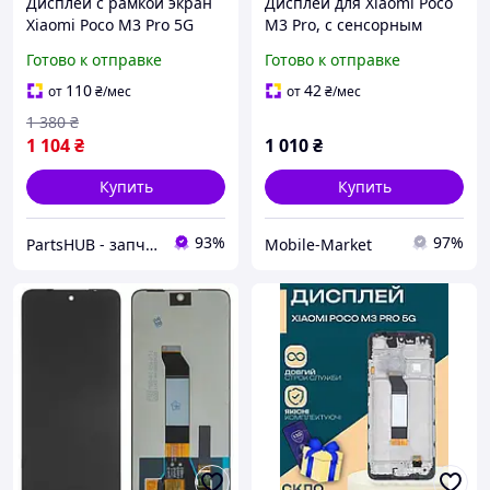
Дисплей с рамкой экран
Дисплей для Xiaomi Poco
Xiaomi Poco M3 Pro 5G
M3 Pro, с сенсорным
(M2103K19PG), матрица и
экраном, черный, original
Готово к отправке
Готово к отправке
сенсор в сборе, Модуль
(prc)
Ксиоми Поко М3 Про
110
42
от
₴
/мес
от
₴
/мес
1 380
₴
1 104
₴
1 010
₴
Купить
Купить
93%
97%
PartsHUB - запчастини на Телефони (Дисплей / Акумулятор / Шлейф-Плати)
Mobile-Market