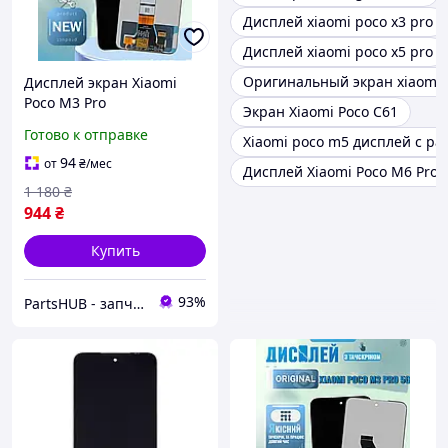
Дисплей xiaomi poco x3 pro
Дисплей xiaomi poco x5 pro
Оригинальный экран xiaomi p
Дисплей экран Xiaomi
Poco M3 Pro
Экран Xiaomi Poco C61
(M2103K19PG), матрица и
Готово к отправке
Xiaomi poco m5 дисплей с ра
сенсор в сборе, Модуль
Ксиоми Поко М3 Про
94
от
₴
/мес
Дисплей Xiaomi Poco M6 Pro
1 180
₴
944
₴
Купить
93%
PartsHUB - запчастини на Телефони (Дисплей / Акумулятор / Шлейф-Плати)