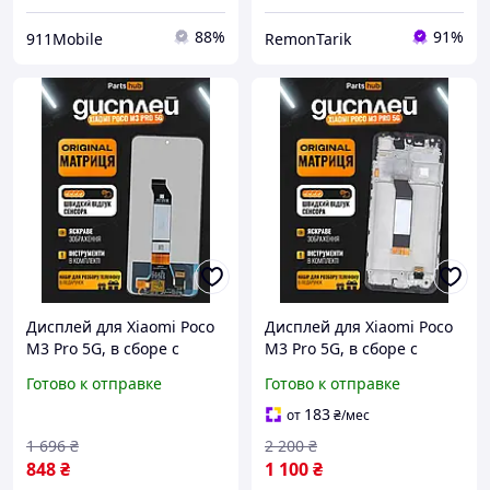
88%
91%
911Mobile
RemonTarik
Дисплей для Xiaomi Poco
Дисплей для Xiaomi Poco
M3 Pro 5G, в сборе с
M3 Pro 5G, в сборе с
тачскрином, черный,
тачскрином, черный в
Готово к отправке
Готово к отправке
Original + набор
корпусе, Original + набор
инструментов
инструментов
183
от
₴
/мес
1 696
₴
2 200
₴
848
₴
1 100
₴