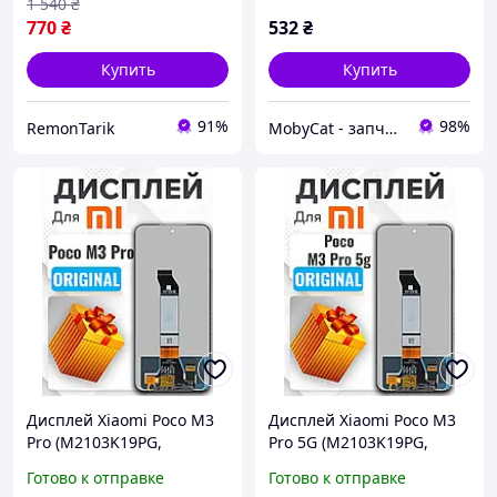
1 540
₴
770
₴
532
₴
Купить
Купить
91%
98%
RemonTarik
MobyCat - запчасти для мобильных телефонов и планшетов
Дисплей Xiaomi Poco M3
Дисплей Xiaomi Poco M3
Pro (M2103K19PG,
Pro 5G (M2103K19PG,
M2103K19PI)
M2103K19PI)
Готово к отправке
Готово к отправке
оригинального качества,
оригинального качества,