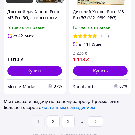
Дисплей для Xiaomi Poco
Дисплей Xiaomi Poco M3
M3 Pro 5G, с сенсорным
Pro 5G (M2103K19PG)
экраном, черный, original
оригинального качества
Готово к отправке
Готово к отправке
(prc)
(в рамке), экран оригинал
на Ксиоми Поко М3 Про
42
от
₴
/мес
5.0
(1)
111
от
₴
/мес
2 226
₴
1 010
₴
1 113
₴
Купить
Купить
97%
87%
Mobile-Market
ShopLand
Мы показали выдачу по вашему запросу.
Просмотрите
больше товаров с
частичным совпадением
1
2
3
...