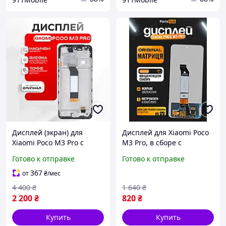
Дисплей (экран) для
Дисплей для Xiaomi Poco
Xiaomi Poco M3 Pro с
M3 Pro, в сборе с
рамкой, оригинальный
тачскрином, черный,
Готово к отправке
Готово к отправке
сенсор экрана
Original + набор
инструментов
367
от
₴
/мес
4 400
₴
1 640
₴
2 200
₴
820
₴
Купить
Купить