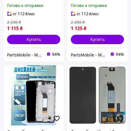
M2103K19PI) (в рамке)
M2103K19PI) (в рамке)
Готово к отправке
Готово к отправке
оригинального качества,
оригинального качества,
экран на Ксиоми Поко М3
экран на Ксиоми Поко М3
112
112
от
₴
/мес
от
₴
/мес
Про
Про
2 230
₴
2 250
₴
1 115
₴
1 125
₴
Купить
Купить
94%
94%
PartsMobile - Магазин запчастин (телефони, планшети, ноутбуки)
PartsMobile - Магазин запчастин (телефони, планшети, ноутбуки)